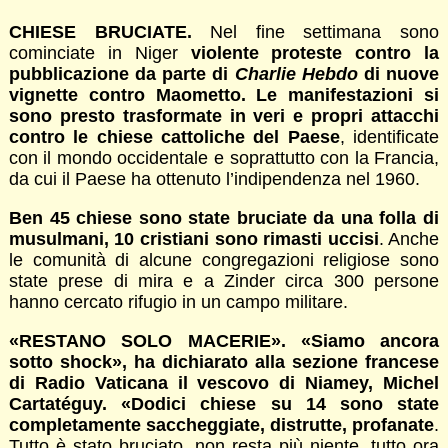
CHIESE BRUCIATE.
Nel fine settimana sono
cominciate in Niger
violente proteste contro la
pubblicazione da parte di
Charlie Hebdo
di nuove
vignette contro Maometto. Le manifestazioni si
sono presto trasformate in veri e propri attacchi
contro le chiese cattoliche del Paese
, identificate
con il mondo occidentale e soprattutto con la Francia,
da cui il Paese ha ottenuto l’indipendenza nel 1960.
Ben 45 chiese sono state bruciate da una folla di
musulmani, 10 cristiani sono rimasti uccisi
. Anche
le comunità di alcune congregazioni religiose sono
state prese di mira e a Zinder circa 300 persone
hanno cercato rifugio in un campo militare.
«RESTANO SOLO MACERIE».
«Siamo ancora
sotto shock», ha dichiarato alla sezione francese
di Radio Vaticana il vescovo di Niamey, Michel
Cartatéguy. «Dodici chiese su 14 sono state
completamente saccheggiate, distrutte, profanate
.
Tutto è stato bruciato, non resta più niente, tutto ora