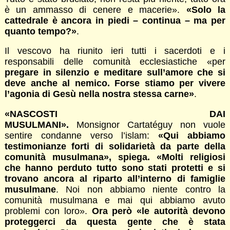
è un ammasso di cenere e macerie».
«Solo la
cattedrale è ancora in piedi – continua – ma per
quanto tempo?»
.
Il vescovo ha riunito ieri tutti i sacerdoti e i
responsabili delle comunità ecclesiastiche «per
pregare in silenzio e meditare sull’amore che si
deve anche al nemico. Forse stiamo per vivere
l’agonia di Gesù nella nostra stessa carne»
.
«NASCOSTI DAI
MUSULMANI».
Monsignor Cartatéguy non vuole
sentire condanne verso l’islam:
«Qui abbiamo
testimonianze forti di solidarietà da parte della
comunità musulmana», spiega. «Molti religiosi
che hanno perduto tutto sono stati protetti e si
trovano ancora al riparto all’interno di famiglie
musulmane
. Noi non abbiamo niente contro la
comunità musulmana e mai qui abbiamo avuto
problemi con loro».
Ora però «le autorità devono
proteggerci da questa gente che è stata