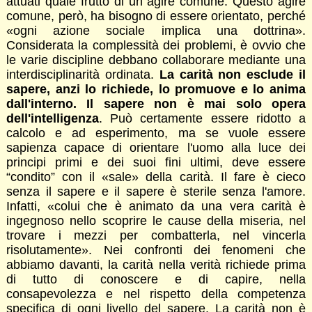
attuati quale frutto di un agire comune. Questo agire
comune, però, ha bisogno di essere orientato, perché
«ogni azione sociale implica una dottrina».
Considerata la complessità dei problemi, è ovvio che
le varie discipline debbano collaborare mediante una
interdisciplinarità ordinata.
La carità non esclude il
sapere, anzi lo richiede, lo promuove e lo anima
dall'interno. Il sapere non è mai solo opera
dell'intelligenza
. Può certamente essere ridotto a
calcolo e ad esperimento, ma se vuole essere
sapienza capace di orientare l'uomo alla luce dei
principi primi e dei suoi fini ultimi, deve essere
“condito” con il «sale» della carità. Il fare è cieco
senza il sapere e il sapere è sterile senza l'amore.
Infatti, «colui che è animato da una vera carità è
ingegnoso nello scoprire le cause della miseria, nel
trovare i mezzi per combatterla, nel vincerla
risolutamente». Nei confronti dei fenomeni che
abbiamo davanti, la carità nella verità richiede prima
di tutto di conoscere e di capire, nella
consapevolezza e nel rispetto della competenza
specifica di ogni livello del sapere. La carità non è