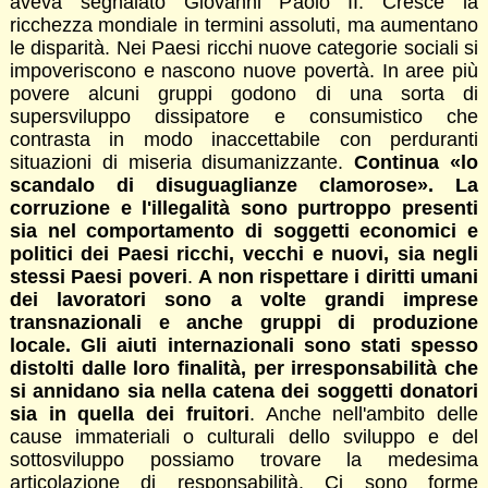
aveva segnalato Giovanni Paolo II. Cresce la
ricchezza mondiale in termini assoluti, ma aumentano
le disparità. Nei Paesi ricchi nuove categorie sociali si
impoveriscono e nascono nuove povertà. In aree più
povere alcuni gruppi godono di una sorta di
supersviluppo dissipatore e consumistico che
contrasta in modo inaccettabile con perduranti
situazioni di miseria disumanizzante.
Continua «lo
scandalo di disuguaglianze clamorose». La
corruzione e l'illegalità sono purtroppo presenti
sia nel comportamento di soggetti economici e
politici dei Paesi ricchi, vecchi e nuovi, sia negli
stessi Paesi poveri
.
A non rispettare i diritti umani
dei lavoratori sono a volte grandi imprese
transnazionali e anche gruppi di produzione
locale. Gli aiuti internazionali sono stati spesso
distolti dalle loro finalità, per irresponsabilità che
si annidano sia nella catena dei soggetti donatori
sia in quella dei fruitori
. Anche nell'ambito delle
cause immateriali o culturali dello sviluppo e del
sottosviluppo possiamo trovare la medesima
articolazione di responsabilità. Ci sono forme