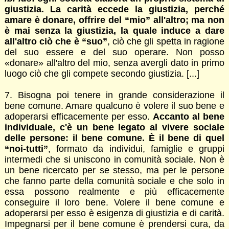
giustizia. La carità eccede la giustizia, perché
amare è donare, offrire del “mio” all'altro; ma non
è mai senza la giustizia, la quale induce a dare
all'altro ciò che è “suo”
, ciò che gli spetta in ragione
del suo essere e del suo operare. Non posso
«donare» all'altro del mio, senza avergli dato in primo
luogo ciò che gli compete secondo giustizia. [...]
7. Bisogna poi tenere in grande considerazione il
bene comune. Amare qualcuno è volere il suo bene e
adoperarsi efficacemente per esso.
Accanto al bene
individuale, c'è un bene legato al vivere sociale
delle persone: il bene comune. È il bene di quel
“noi-tutti”
, formato da individui, famiglie e gruppi
intermedi che si uniscono in comunità sociale. Non è
un bene ricercato per se stesso, ma per le persone
che fanno parte della comunità sociale e che solo in
essa possono realmente e più efficacemente
conseguire il loro bene. Volere il bene comune e
adoperarsi per esso è esigenza di giustizia e di carità.
Impegnarsi per il bene comune è prendersi cura, da