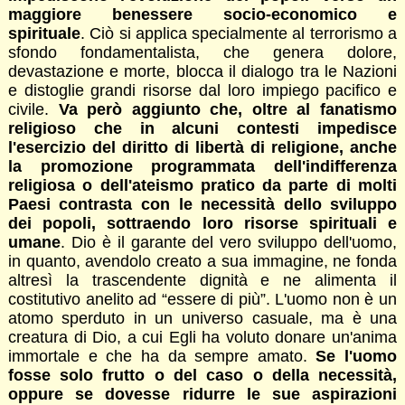
maggiore benessere socio-economico e
spirituale
. Ciò si applica specialmente al terrorismo a
sfondo fondamentalista, che genera dolore,
devastazione e morte, blocca il dialogo tra le Nazioni
e distoglie grandi risorse dal loro impiego pacifico e
civile.
Va però aggiunto che, oltre al fanatismo
religioso che in alcuni contesti impedisce
l'esercizio del diritto di libertà di religione, anche
la promozione programmata dell'indifferenza
religiosa o dell'ateismo pratico da parte di molti
Paesi contrasta con le necessità dello sviluppo
dei popoli, sottraendo loro risorse spirituali e
umane
. Dio è il garante del vero sviluppo dell'uomo,
in quanto, avendolo creato a sua immagine, ne fonda
altresì la trascendente dignità e ne alimenta il
costitutivo anelito ad “essere di più”. L'uomo non è un
atomo sperduto in un universo casuale, ma è una
creatura di Dio, a cui Egli ha voluto donare un'anima
immortale e che ha da sempre amato.
Se l'uomo
fosse solo frutto o del caso o della necessità,
oppure se dovesse ridurre le sue aspirazioni