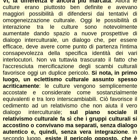
VI, la differenza è ancora più marcata
. Allora le
culture erano piuttosto ben definite e avevano
maggiori possibilità di difendersi dai tentativi di
omogeneizzazione culturale. Oggi le possibilità di
interazione tra le culture sono notevolmente
aumentate dando spazio a nuove prospettive di
dialogo interculturale, un dialogo che, per essere
efficace, deve avere come punto di partenza l'intima
consapevolezza della specifica identità dei vari
interlocutori. Non va tuttavia trascurato il fatto che
l'accresciuta mercificazione degli scambi culturali
favorisce oggi un duplice pericolo.
Si nota, in primo
luogo, un eclettismo culturale assunto spesso
acriticamente
: le culture vengono semplicemente
accostate e considerate come sostanzialmente
equivalenti e tra loro interscambiabili. Ciò favorisce il
cedimento ad un relativismo che non aiuta il vero
dialogo interculturale;
sul piano sociale il
relativismo culturale fa sì che i gruppi culturali si
accostino o convivano ma separati, senza dialogo
autentico e, quindi, senza vera integrazione
. In
secondo luogo,
esiste il pericolo opposto, che è