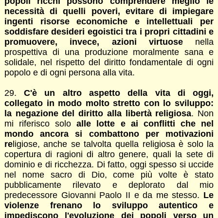
popoli ricchi possono comprendere meglio le
necessità di quelli poveri, evitare di impiegare
ingenti risorse economiche e intellettuali per
soddisfare desideri egoistici tra i propri cittadini e
promuovere, invece, azioni virtuose
nella
prospettiva di una produzione moralmente sana e
solidale, nel rispetto del diritto fondamentale di ogni
popolo e di ogni persona alla vita.
29.
C'è un altro aspetto della vita di oggi,
collegato in modo molto stretto con lo sviluppo:
la negazione del diritto alla libertà religiosa
. Non
mi riferisco solo
alle lotte e ai conflitti che nel
mondo ancora si combattono per motivazioni
re
ligiose, anche se talvolta quella religiosa è solo la
copertura di ragioni di altro genere, quali la sete di
dominio e di ricchezza. Di fatto, oggi spesso si uccide
nel nome sacro di Dio, come più volte è stato
pubblicamente rilevato e deplorato dal mio
predecessore Giovanni Paolo II e da me stesso.
Le
violenze frenano lo sviluppo autentico e
impediscono l'evoluzione dei popoli verso un