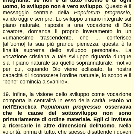
uomo, lo sviluppo non è vero sviluppo
. Questo è il
messaggio centrale della
Populorum progressio
,
valido oggi e sempre. Lo sviluppo umano integrale sul
piano naturale, risposta a una vocazione di Dio
creatore, domanda il proprio inveramento in un
«umanesimo trascendente, che ... conferisce
[all'uomo] la sua più grande pienezza: questa è la
finalità suprema dello sviluppo personale». La
vocazione cristiana a tale sviluppo riguarda dunque
sia il piano naturale sia quello soprannaturale; motivo
per cui, «quando Dio viene eclissato, la nostra
capacità di riconoscere l'ordine naturale, lo scopo e il
“bene” comincia a svanire».
19. Infine, la visione dello sviluppo come vocazione
comporta la centralità in esso della carità.
Paolo VI
nell'Enciclica
Populorum progressio
osservava
che le cause del sottosviluppo non sono
primariamente di ordine materiale. Egli ci invitava
a ricercarle in altre dimensioni dell'uomo
. Nella
volontà, prima di tutto, che spesso disattende i doveri