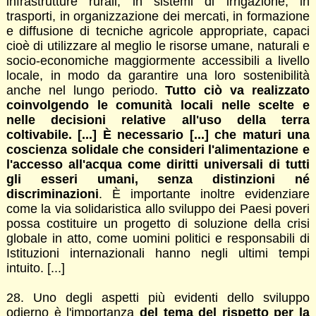
infrastrutture rurali, in sistemi di irrigazione, in
trasporti, in organizzazione dei mercati, in formazione
e diffusione di tecniche agricole appropriate, capaci
cioè di utilizzare al meglio le risorse umane, naturali e
socio-economiche maggiormente accessibili a livello
locale, in modo da garantire una loro sostenibilità
anche nel lungo periodo.
Tutto ciò va realizzato
coinvolgendo le comunità locali nelle scelte e
nelle decisioni relative all'uso della terra
coltivabile. [...] È necessario [...] che maturi una
coscienza solidale che consideri l'alimentazione e
l'accesso all'acqua come diritti universali di tutti
gli esseri umani, senza distinzioni né
discriminazioni
. È importante inoltre evidenziare
come la via solidaristica allo sviluppo dei Paesi poveri
possa costituire un progetto di soluzione della crisi
globale in atto, come uomini politici e responsabili di
Istituzioni internazionali hanno negli ultimi tempi
intuito. [...]
28. Uno degli aspetti più evidenti dello sviluppo
odierno è l'importanza
del tema del rispetto per la