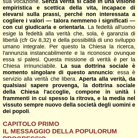
sua vocazione.
Senza verità si cade in una visione
empiristica e scettica della vita, incapace di
elevarsi sulla prassi, perché non interessata a
cogliere i valori — talora nemmeno i significati —
con cui giudicarla e orientarla
. La fedeltà all'uomo
esige la fedeltà alla verità che, sola, è garanzia di
libertà (cfr Gv 8,32) e della possibilità di uno sviluppo
umano integrale. Per questo la Chiesa la ricerca,
l'annunzia instancabilmente e la riconosce ovunque
essa si palesi. Questa missione di verità è per la
Chiesa irrinunciabile.
La sua dottrina sociale è
momento singolare di questo annuncio
: essa è
servizio alla verità che libera.
Aperta alla verità, da
qualsiasi sapere provenga, la dottrina sociale
della Chiesa l'accoglie, compone in unità i
frammenti in cui spesso la ritrova, e la media nel
vissuto sempre nuovo della società degli uomini e
dei popoli
.
CAPITOLO PRIMO
IL MESSAGGIO DELLA POPULORUM