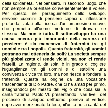
della solidarietà. Nel pensiero, in secondo luogo, che
non sempre sa orientare convenientemente il volere.
Per questo, nel perseguimento dello sviluppo,
servono «uomini di pensiero capaci di riflessione
profonda, votati alla ricerca d'un umanesimo nuovo,
che permetta all'uomo moderno di ritrovare se
stesso».
Ma non è tutto. Il sottosviluppo ha una
causa ancora più importante della carenza di
pensiero: è «la mancanza di fraternità tra gli
uomini e tra i popoli». Questa fraternità, gli uomini
potranno mai ottenerla da soli? La società sempre
più globalizzata ci rende vicini, ma non ci rende
fratelli
. La ragione, da sola, è in grado di cogliere
l'uguaglianza tra gli uomini e di stabilire una
convivenza civica tra loro, ma non riesce a fondare la
fraternità. Questa ha origine da una vocazione
trascendente di Dio Padre, che ci ha amati per primo,
insegnandoci per mezzo del Figlio che cosa sia la
carità fraterna. Paolo VI, presentando i vari livelli del
processo di sviluppo dell'uomo, poneva al vertice,
dopo aver menzionato la fede, «l'unità nella carità del