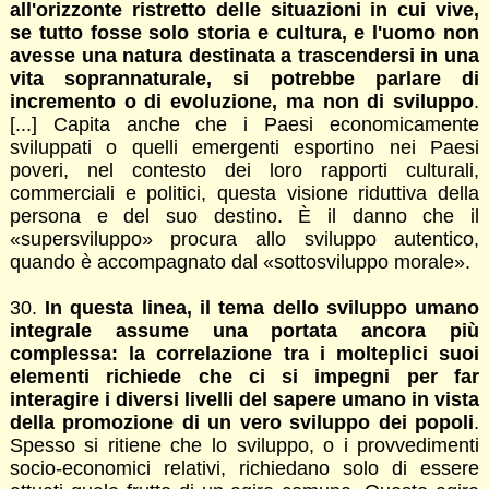
all'orizzonte ristretto delle situazioni in cui vive,
se tutto fosse solo storia e cultura, e l'uomo non
avesse una natura destinata a trascendersi in una
vita soprannaturale, si potrebbe parlare di
incremento o di evoluzione, ma non di sviluppo
.
[...] Capita anche che i Paesi economicamente
sviluppati o quelli emergenti esportino nei Paesi
poveri, nel contesto dei loro rapporti culturali,
commerciali e politici, questa visione riduttiva della
persona e del suo destino. È il danno che il
«supersviluppo» procura allo sviluppo autentico,
quando è accompagnato dal «sottosviluppo morale».
30.
In questa linea, il tema dello sviluppo umano
integrale assume una portata ancora più
complessa: la correlazione tra i molteplici suoi
elementi richiede che ci si impegni per far
interagire i diversi livelli del sapere umano in vista
della promozione di un vero sviluppo dei popoli
.
Spesso si ritiene che lo sviluppo, o i provvedimenti
socio-economici relativi, richiedano solo di essere