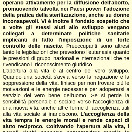
operano attivamente per la diffusione dell'aborto,
promuovendo talvolta nei Paesi poveri l'adozione
della pratica della sterilizzazione, anche su donne
inconsapevoli. Vi è inoltre il fondato sospetto che
a volte gli stessi aiuti allo sviluppo vengano
collegati a determinate politiche sanitarie
implicanti di fatto l'imposizione di un forte
controllo delle nascite
. Preoccupanti sono altresì
tanto le legislazioni che prevedono l'eutanasia quanto
le pressioni di gruppi nazionali e internazionali che ne
rivendicano il riconoscimento giuridico.
L'apertura alla vita è al centro del vero sviluppo.
Quando una società s'avvia verso la negazione e la
soppressione della vita, finisce per non trovare più le
motivazioni e le energie necessarie per adoperarsi a
servizio del vero bene dell'uomo. Se si perde la
sensibilità personale e sociale verso l'accoglienza di
una nuova vita, anche altre forme di accoglienza utili
alla vita sociale si inaridiscono.
L'accoglienza della
vita tempra le energie morali e rende capaci di
aiuto reciproco. Coltivando l'apertura alla vita, i