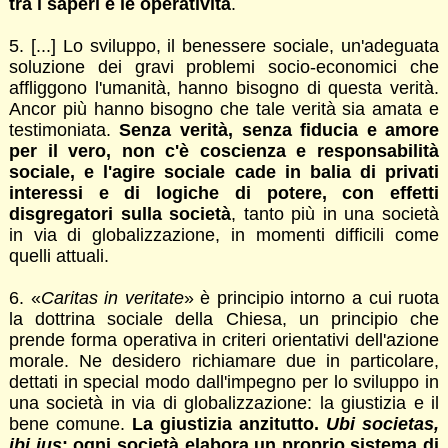
tra i saperi e le operatività
.
5. [...] Lo sviluppo, il benessere sociale, un'adeguata
soluzione dei gravi problemi socio-economici che
affliggono l'umanità, hanno bisogno di questa verità.
Ancor più hanno bisogno che tale verità sia amata e
testimoniata.
Senza verità, senza fiducia e amore
per il vero, non c'è coscienza e responsabilità
sociale, e l'agire sociale cade in balia di privati
interessi e di logiche di potere, con effetti
disgregatori sulla società
, tanto più in una società
in via di globalizzazione, in momenti difficili come
quelli attuali.
6. «
Caritas in veritate
» è principio intorno a cui ruota
la dottrina sociale della Chiesa, un principio che
prende forma operativa in criteri orientativi dell'azione
morale. Ne desidero richiamare due in particolare,
dettati in special modo dall'impegno per lo sviluppo in
una società in via di globalizzazione: la giustizia e il
bene comune.
La giustizia anzitutto.
Ubi societas,
ibi ius
: ogni società elabora un proprio sistema di