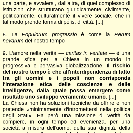
una parte, e avvalersi, dall'altra, di quel complesso di
istituzioni che strutturano giuridicamente, civilmente,
politicamente, culturalmente il vivere sociale, che in
tal modo prende forma di pólis, di città. [...]
8. La
Populorum progressio
è come la
Rerum
novarum
del nostro tempo
9. L'amore nella verità —
caritas in veritate
— è una
grande sfida per la Chiesa in un mondo in
progressiva e pervasiva globalizzazione.
Il rischio
del nostro tempo è che all'interdipendenza di fatto
tra gli uomini e i popoli non corrisponda
l'interazione etica delle coscienze e delle
intelligenze, dalla quale possa emergere come
risultato uno sviluppo veramente umano
. [...]
La Chiesa non ha soluzioni tecniche da offrire e non
pretende «minimamente d'intromettersi nella politica
degli Stati». Ha però una missione di verità da
compiere, in ogni tempo ed evenienza, per una
società a misura dell'uomo, della sua dignità, della