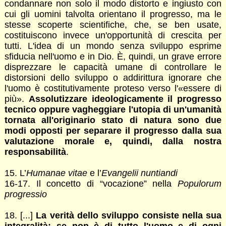
condannare non solo il modo distorto e ingiusto con
cui gli uomini talvolta orientano il progresso, ma le
stesse scoperte scientifiche, che, se ben usate,
costituiscono invece un'opportunità di crescita per
tutti. L'idea di un mondo senza sviluppo esprime
sfiducia nell'uomo e in Dio. È, quindi, un grave errore
disprezzare le capacità umane di controllare le
distorsioni dello sviluppo o addirittura ignorare che
l'uomo è costitutivamente proteso verso l'«essere di
più».
Assolutizzare ideologicamente il progresso
tecnico oppure vagheggiare l'utopia di un'umanità
tornata all'originario stato di natura sono due
modi opposti per separare il progresso dalla sua
valutazione morale e, quindi, dalla nostra
responsabilità
.
15. L’
Humanae vitae
e l’
Evangelii nuntiandi
16-17. Il concetto di “vocazione” nella
Populorum
progressio
18. [...]
La verità dello sviluppo consiste nella sua
integralità: se non è di tutto l'uomo e di ogni