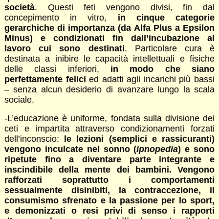
società
. Questi feti vengono divisi, fin dal
concepimento in vitro,
in cinque categorie
gerarchiche di importanza (da Alfa Plus a Epsilon
Minus) e condizionati fin dall’incubazione al
lavoro cui sono destinati
. Particolare cura è
destinata a inibire le capacità intellettuali e fisiche
delle classi inferiori,
in modo che siano
perfettamente felici
ed adatti agli incarichi più bassi
– senza alcun desiderio di avanzare lungo la scala
sociale.
-L’educazione è uniforme, fondata sulla divisione dei
ceti e impartita attraverso condizionamenti forzati
dell’inconscio:
le lezioni (semplici e rassicuranti)
vengono inculcate nel sonno (
ipnopedia
) e sono
ripetute fino a diventare parte integrante e
inscindibile della mente dei bambini. Vengono
rafforzati soprattutto i comportamenti
sessualmente disinibiti, la contraccezione, il
consumismo sfrenato e la passione per lo sport,
e
demonizzati o resi privi di senso i rapporti