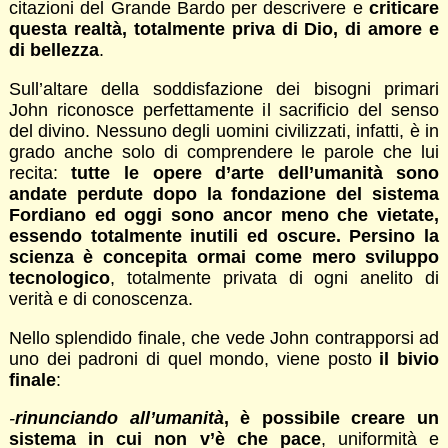
citazioni del Grande Bardo per descrivere e
criticare
questa realtà,
totalmente priva di Dio, di amore e
di bellezza
.
Sull’altare della soddisfazione dei bisogni primari
John riconosce perfettamente il sacrificio del senso
del divino. Nessuno degli uomini civilizzati, infatti, è in
grado anche solo di comprendere le parole che lui
recita:
tutte le opere d’arte dell’umanità sono
andate perdute dopo la fondazione del sistema
Fordiano ed oggi sono ancor meno che vietate,
essendo totalmente inutili ed oscure. Persino la
scienza è concepita ormai come mero sviluppo
tecnologico
, totalmente privata di ogni anelito di
verità e di conoscenza.
Nello splendido finale, che vede John contrapporsi ad
uno dei padroni di quel mondo, viene posto
il bivio
finale
:
-
rinunciando all’umanità
, è possibile creare un
sistema in cui non v’è che pace
, uniformità e