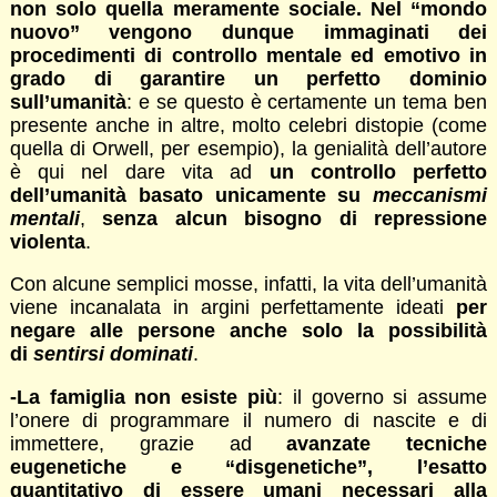
non solo quella meramente sociale. Nel “mondo
nuovo” vengono dunque immaginati dei
procedimenti di controllo mentale ed emotivo in
grado di garantire un perfetto dominio
sull’umanità
: e se questo è certamente un tema ben
presente anche in altre, molto celebri distopie (come
quella di Orwell, per esempio), la genialità dell’autore
è qui nel dare vita ad
un controllo perfetto
dell’umanità basato unicamente su
meccanismi
mentali
,
senza alcun bisogno di repressione
violenta
.
Con alcune semplici mosse, infatti, la vita dell’umanità
viene incanalata in argini perfettamente ideati
per
negare alle persone anche solo la possibilità
di
sentirsi dominati
.
-La famiglia non esiste più
: il governo si assume
l’onere di programmare il numero di nascite e di
immettere, grazie ad
avanzate tecniche
eugenetiche
e “disgenetiche”, l’esatto
quantitativo di essere umani necessari alla