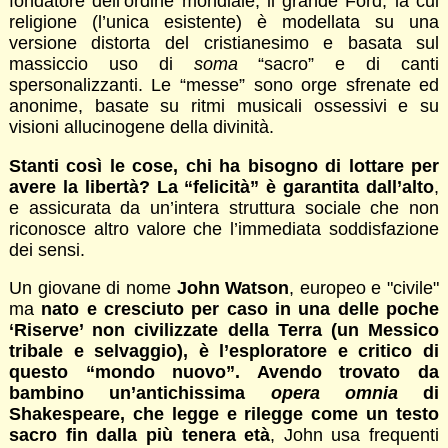
fondatore dell’ordine mondiale, il grande Ford, la cui
religione (l’unica esistente) è modellata su una
versione distorta del cristianesimo e basata sul
massiccio uso di
soma
“sacro” e di canti
spersonalizzanti. Le “messe” sono orge sfrenate ed
anonime, basate su ritmi musicali ossessivi e su
visioni allucinogene della divinità.
Stanti così le cose, chi ha bisogno di lottare per
avere la libertà?
La “felicità” è garantita dall’alto
,
e assicurata da un’intera struttura sociale che non
riconosce altro valore che l’immediata soddisfazione
dei sensi.
Un giovane di nome
John Watson
, europeo e "civile"
ma
nato e cresciuto per caso in una delle poche
‘Riserve’ non civilizzate della Terra (un Messico
tribale e selvaggio), è l’esploratore e critico di
questo “mondo nuovo”. Avendo trovato da
bambino un’antichissima
opera omnia
di
Shakespeare, che legge e rilegge come un testo
sacro fin dalla più tenera età
, John usa frequenti