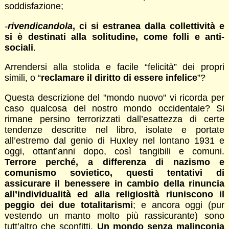
soddisfazione;
-
rivendicandola
, ci si estranea dalla collettività e
si è destinati alla solitudine, come folli e anti-
sociali
.
Arrendersi alla stolida e facile “felicità” dei propri
simili, o “
reclamare il diritto di essere infelice
”?
Questa descrizione del "mondo nuovo" vi ricorda per
caso qualcosa del nostro mondo occidentale? Si
rimane persino terrorizzati dall’esattezza di certe
tendenze descritte nel libro, isolate e portate
all’estremo dal genio di Huxley nel lontano 1931 e
oggi, ottant’anni dopo, così tangibili e comuni.
Terrore perché, a differenza di nazismo e
comunismo sovietico, questi
tentativi di
assicurare il benessere in cambio della rinuncia
all’individualità
ed alla religiosità riuniscono il
peggio dei due totalitarismi
; e ancora oggi (pur
vestendo un manto molto più rassicurante) sono
tutt’altro che sconfitti.
Un mondo senza malinconia