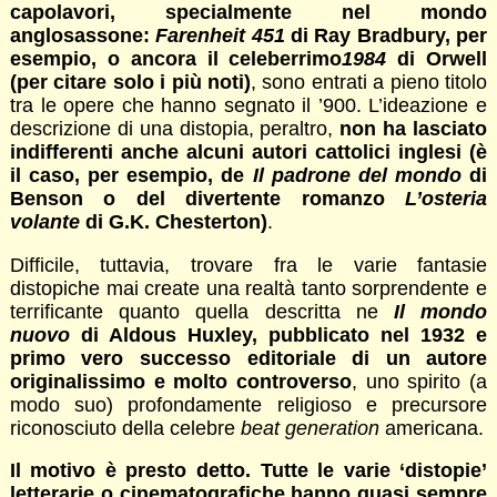
capolavori, specialmente nel mondo
anglosassone:
Farenheit 451
di Ray Bradbury, per
esempio, o ancora il celeberrimo
1984
di Orwell
(per citare solo i più noti)
, sono entrati a pieno titolo
tra le opere che hanno segnato il ’900. L’ideazione e
descrizione di una distopia, peraltro,
non ha lasciato
indifferenti anche alcuni autori cattolici inglesi (è
il caso, per esempio, de
Il padrone del mondo
di
Benson o del divertente romanzo
L’osteria
volante
di G.K. Chesterton)
.
Difficile, tuttavia, trovare fra le varie fantasie
distopiche mai create una realtà tanto sorprendente e
terrificante quanto quella descritta ne
Il mondo
nuovo
di Aldous Huxley
, pubblicato nel 1932 e
primo vero successo editoriale di un autore
originalissimo e molto controverso
, uno spirito (a
modo suo) profondamente religioso e precursore
riconosciuto della celebre
beat generation
americana.
Il motivo è presto detto. Tutte le varie ‘distopie’
letterarie o cinematografiche hanno quasi sempre