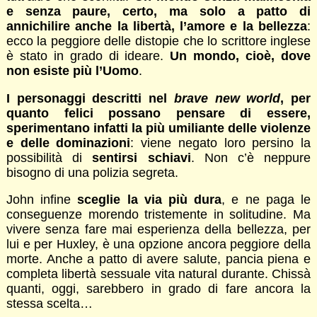
e senza paure, certo, ma solo a patto di
annichilire anche la libertà, l’amore e la bellezza
:
ecco la peggiore delle distopie che lo scrittore inglese
è stato in grado di ideare.
Un mondo, cioè, dove
non esiste più l’Uomo
.
I personaggi descritti nel
brave new world
, per
quanto felici possano pensare di essere,
sperimentano infatti la più umiliante delle violenze
e delle dominazioni
: viene negato loro persino la
possibilità di
sentirsi schiavi
. Non c’è neppure
bisogno di una polizia segreta.
John infine
sceglie la via più dura
, e ne paga le
conseguenze morendo tristemente in solitudine. Ma
vivere senza fare mai esperienza della bellezza, per
lui e per Huxley, è una opzione ancora peggiore della
morte. Anche a patto di avere salute, pancia piena e
completa libertà sessuale vita natural durante. Chissà
quanti, oggi, sarebbero in grado di fare ancora la
stessa scelta…