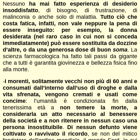
Nessuno
ha mai fatto esperienza di desiderio
insoddisfatto
, di bisogno, di frustrazione, di
malinconia o anche solo di malattia.
Tutto ciò che
costa fatica, infatti, non vale neppure la pena di
essere inseguito: per esempio, la donna
desiderata (nel raro caso in cui non si conceda
immediatamente) può essere sostituita da dozzine
d’altre, o da una generosa dose di buon
soma
. La
scienza farmacologica ha fatto tali passi da gigante
che a tutti è garantita giovinezza e bellezza fisica fino
alla morte.
-
I morenti, solitamente vecchi non più di 60 anni e
consumati dall’interno dall’uso di droghe e dalla
vita sfrenata, vengono cremati e usati come
concime
: l’umanità è condizionata fin dalla
tenerissima età a
non temere la morte, a
considerarla un atto necessario al benessere
della società e a non ritenere in nessun caso una
persona insostituibile
.
Di nessun defunto viene
coltivato o ravvivato il ricordo
, se non del mitico