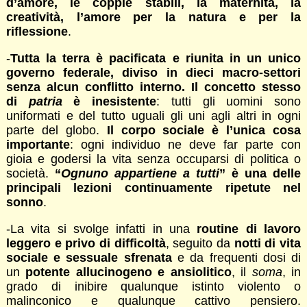
d’amore, le coppie stabili, la maternità, la
creatività, l’amore per la natura e per la
riflessione
.
-
Tutta la terra è pacificata e riunita in un unico
governo federale, diviso in dieci macro-settori
senza alcun conflitto interno. Il concetto stesso
di
patria
è inesistente
: tutti gli uomini sono
uniformati e del tutto uguali gli uni agli altri in ogni
parte del globo.
Il corpo sociale è l’unica cosa
importante
: ogni individuo ne deve far parte con
gioia e godersi la vita senza occuparsi di politica o
società.
“
Ognuno appartiene a tutti
” è una delle
principali lezioni continuamente ripetute nel
sonno
.
-La vita si svolge infatti in una
routine di lavoro
leggero e privo di difficoltà
, seguito da
notti di vita
sociale e sessuale sfrenata
e da frequenti dosi di
un
potente allucinogeno e ansiolitico
, il
soma
, in
grado di inibire qualunque istinto violento o
malinconico e qualunque cattivo pensiero.