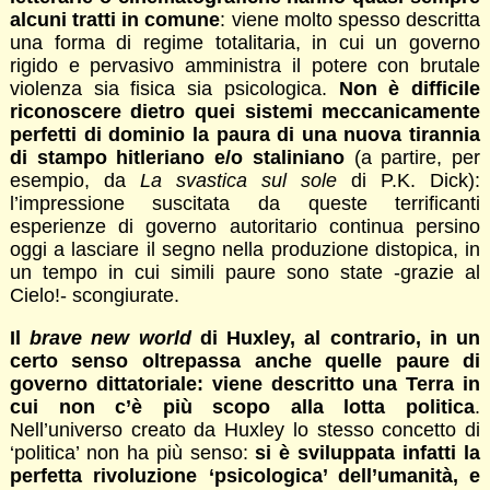
alcuni tratti in comune
: viene molto spesso descritta
una forma di regime totalitaria, in cui un governo
rigido e pervasivo amministra il potere con brutale
violenza sia fisica sia psicologica.
Non è difficile
riconoscere dietro quei sistemi meccanicamente
perfetti di dominio la paura di una nuova tirannia
di stampo hitleriano e/o staliniano
(a partire, per
esempio, da
La svastica sul sole
di P.K. Dick):
l’impressione suscitata da queste terrificanti
esperienze di governo autoritario continua persino
oggi a lasciare il segno nella produzione distopica, in
un tempo in cui simili paure sono state -grazie al
Cielo!- scongiurate.
Il
brave new world
di Huxley, al contrario, in un
certo senso oltrepassa anche quelle paure di
governo dittatoriale: viene descritto una Terra in
cui
non c’è più scopo alla lotta politica
.
Nell’universo creato da Huxley lo stesso concetto di
‘politica’ non ha più senso:
si è sviluppata infatti la
perfetta rivoluzione ‘psicologica’ dell’umanità, e