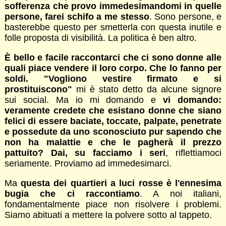
sofferenza che provo immedesimandomi in quelle
persone, farei schifo a me stesso
. Sono persone, e
basterebbe questo per smetterla con questa inutile e
folle proposta di visibilità. La politica è ben altro.
È bello e facile raccontarci che ci sono donne alle
quali piace vendere il loro corpo. Che lo fanno per
soldi. "Vogliono vestire firmato e si
prostituiscono"
mi è stato detto da alcune signore
sui social. Ma io mi domando e
vi domando:
veramente credete che esistano donne che siano
felici di essere baciate, toccate, palpate, penetrate
e possedute da uno sconosciuto pur sapendo che
non ha malattie e che le pagherà il prezzo
pattuito? Dai, su facciamo i seri
, riflettiamoci
seriamente. Proviamo ad immedesimarci.
Ma
questa dei quartieri a luci rosse è l'ennesima
bugia che ci raccontiamo
. A noi italiani,
fondamentalmente piace non risolvere i problemi.
Siamo abituati a mettere la polvere sotto al tappeto.