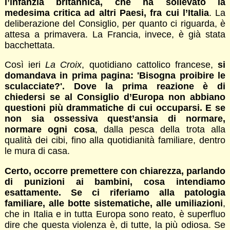
l’infanzia britannica, che ha sollevato la
medesima critica ad altri Paesi, fra cui l’Italia
. La
deliberazione del Consiglio, per quanto ci riguarda, è
attesa a primavera. La Francia, invece, è già stata
bacchettata.
Così ieri
La Croix
, quotidiano cattolico francese,
si
domandava in prima pagina: 'Bisogna proibire le
sculacciate?'. Dove la prima reazione è di
chiedersi se al Consiglio d’Europa non abbiano
questioni più drammatiche di cui occuparsi. E se
non sia ossessiva quest’ansia di normare,
normare ogni cosa
, dalla pesca della trota alla
qualità dei cibi, fino alla quotidianità familiare, dentro
le mura di casa.
Certo, occorre premettere con chiarezza, parlando
di punizioni ai bambini, cosa intendiamo
esattamente. Se ci riferiamo alla patologia
familiare, alle botte sistematiche, alle umiliazioni
,
che in Italia e in tutta Europa sono reato, è superfluo
dire che questa violenza è, di tutte, la più odiosa. Se