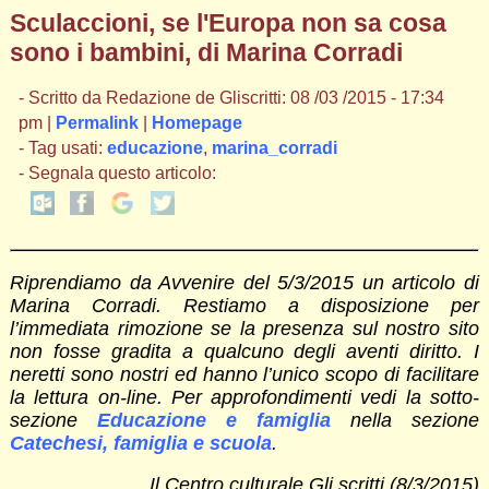
Sculaccioni, se l'Europa non sa cosa
sono i bambini, di Marina Corradi
- Scritto da Redazione de Gliscritti: 08 /03 /2015 - 17:34
pm |
Permalink
|
Homepage
- Tag usati:
educazione
,
marina_corradi
- Segnala questo articolo:
Riprendiamo da Avvenire del 5/3/2015 un articolo di
Marina Corradi. Restiamo a disposizione per
l’immediata rimozione se la presenza sul nostro sito
non fosse gradita a qualcuno degli aventi diritto. I
neretti sono nostri ed hanno l’unico scopo di facilitare
la lettura on-line. Per approfondimenti vedi la sotto-
sezione
Educazione e famiglia
nella sezione
Catechesi, famiglia e scuola
.
Il Centro culturale Gli scritti (8/3/2015)