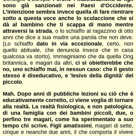
sono già sanzionati nei Paesi d’Occidente.
L’intenzione sembra invece quella di fare rientrare
sotto a questa voce anche lo sculaccione che si
dà al bambino che ti scappa di mano mentre
attraversi la strada
, o lo schiaffo al ragazzino di otto
anni che dice a sua madre una parola che non deve.
(Lo schiaffo
dato in via eccezionale
, certo, non
quello abituale, che denuncia invece che in casa
qualcosa va storto). Immaginiamo che da quella Ong
britannica, e magari da altri,
ci si obietterebbe che
no, uno schiaffo mai, in nessun caso: che il gesto
stesso è diseducativo, e 'lesivo della dignità' del
piccolo
.
Mah. Dopo anni di pubbliche lezioni su ciò che è
educativamente corretto, ci viene voglia di tornare
alla realtà. La realtà fisiologica, e non patologica,
di una famiglia con dei bambini piccoli, due, o
perfino tre magari, come ha sperimentato a suo
tempo chi scrive. Figli amatissimi
, magari di sette,
cinque e neanche due anni, il che comporta il vivere