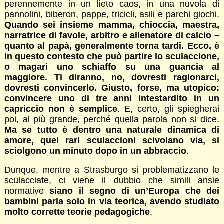
perennemente in un lieto caos, in una nuvola di
pannolini, biberon, pappe, tricicli, asili e parchi giochi.
Quando sei insieme mamma, chioccia, maestra,
narratrice di favole, arbitro e allenatore di calcio –
quanto al papà, generalmente torna tardi. Ecco, è
in questo contesto che può partire lo sculaccione,
o magari uno schiaffo su una guancia al
maggiore. Ti diranno, no, dovresti ragionarci,
dovresti convincerlo. Giusto, forse, ma utopico:
convincere uno di tre anni intestardito in un
capriccio non è semplice
. E, certo, gli spiegherai
poi, al più grande, perché quella parola non si dice.
Ma se tutto è dentro una naturale dinamica di
amore, quei rari sculaccioni scivolano via, si
sciolgono un minuto dopo in un abbraccio
.
Dunque, mentre a Strasburgo si problematizzano le
sculacciate, ci viene il dubbio che simili ansie
normative
siano il segno di un’Europa che dei
bambini parla solo in via teorica, avendo studiato
molto corrette teorie pedagogiche
.