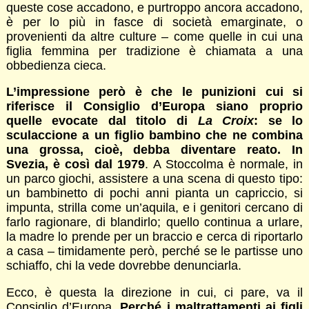
queste cose accadono, e purtroppo ancora accadono,
è per lo più in fasce di società emarginate, o
provenienti da altre culture – come quelle in cui una
figlia femmina per tradizione è chiamata a una
obbedienza cieca.
L’impressione però è che le punizioni cui si
riferisce il Consiglio d’Europa siano proprio
quelle evocate dal titolo di
La Croix
: se lo
sculaccione a un figlio bambino che ne combina
una grossa, cioè, debba diventare reato. In
Svezia, è così dal 1979
. A Stoccolma è normale, in
un parco giochi, assistere a una scena di questo tipo:
un bambinetto di pochi anni pianta un capriccio, si
impunta, strilla come un’aquila, e i genitori cercano di
farlo ragionare, di blandirlo; quello continua a urlare,
la madre lo prende per un braccio e cerca di riportarlo
a casa – timidamente però, perché se le partisse uno
schiaffo, chi la vede dovrebbe denunciarla.
Ecco, è questa la direzione in cui, ci pare, va il
Consiglio d’Europa.
Perché i maltrattamenti ai figli