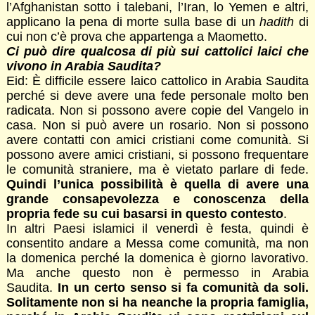
l’Afghanistan sotto i talebani, l’Iran, lo Yemen e altri,
applicano la pena di morte sulla base di un
hadith
di
cui non c’è prova che appartenga a Maometto.
Ci può dire qualcosa di più sui cattolici laici che
vivono in Arabia Saudita?
Eid: È difficile essere laico cattolico in Arabia Saudita
perché si deve avere una fede personale molto ben
radicata. Non si possono avere copie del Vangelo in
casa. Non si può avere un rosario. Non si possono
avere contatti con amici cristiani come comunità. Si
possono avere amici cristiani, si possono frequentare
le comunità straniere, ma è vietato parlare di fede.
Quindi l’unica possibilità è quella di avere una
grande consapevolezza e conoscenza della
propria fede su cui basarsi in questo contesto
.
In altri Paesi islamici il venerdì è festa, quindi è
consentito andare a Messa come comunità, ma non
la domenica perché la domenica è giorno lavorativo.
Ma anche questo non è permesso in Arabia
Saudita.
In un certo senso si fa comunità da soli.
Solitamente non si ha neanche la propria famiglia,