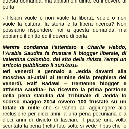
questa domanda, ma abbiamo il diritto ed il dovere di
porla
- l’Islam vuole o non vuole la libertà, vuole o non
vuole la cultura, la storia e la libera ricerca? Non
possiamo rispondere noi a questa domanda, ma
abbiamo il diritto ed il dovere di porla
Mentre condanna l’attentato a Charlie Hebdo,
l’Arabia Saudita fa frustare il blogger liberale, di
Valentina Colombo,
dal sito della rivista Tempi un
articolo pubblicato il 10/1/2015
Ieri venerdì 9 gennaio a Jedda davanti alla
moschea al-Jafali al termine della preghiera del
venerdì, Raif Badawi – trentenne blogger e
attivista saudita– ha ricevuto la prima porzione
della pena stabilita dal Tribunale di Jedda lo
scorso maggio 2014 ovvero 100 frustate su un
totale di mille
che si vanno ad aggiungere alla
reclusione per dieci anni, a una pena pecuniaria e a
dieci anni di divieto di lasciare il paese una volta
scontata la pena (nella foto sotto si vede il bus che lo