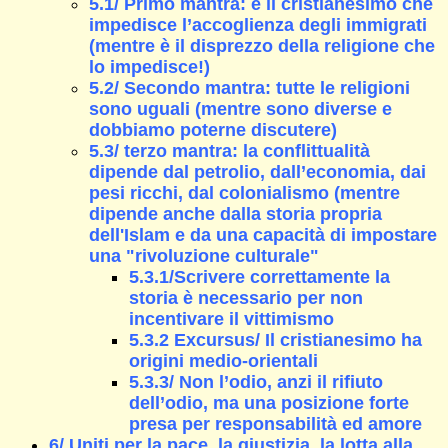
5.1/ Primo mantra: è il cristianesimo che
impedisce l’accoglienza degli immigrati
(mentre è il disprezzo della religione che
lo impedisce!)
5.2/ Secondo mantra: tutte le religioni
sono uguali (mentre sono diverse e
dobbiamo poterne discutere)
5.3/ terzo mantra: la conflittualità
dipende dal petrolio, dall’economia, dai
pesi ricchi, dal colonialismo (mentre
dipende anche dalla storia propria
dell'Islam e da una capacità di impostare
una "rivoluzione culturale"
5.3.1/Scrivere correttamente la
storia è necessario per non
incentivare il vittimismo
5.3.2 Excursus/ Il cristianesimo ha
origini medio-orientali
5.3.3/ Non l’odio, anzi il rifiuto
dell’odio, ma una posizione forte
presa per responsabilità ed amore
6/ Uniti per la pace, la giustizia, la lotta alla