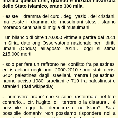
iniziata questa crisi, quando è iniziata l’avanzata
dello Stato Islamico, erano 300 mila
.
- esiste il dramma dei curdi, degli yazidi, dei cristiani,
ma esiste il dramma dei musulmani stessi: stanno
morendo centinaia di miglia di musulmani
- un bilancio di oltre 170.000 vittime a partire dal 2011
in Siria, dato ong Osservatorio nazionale per i diritti
umani (Ondus) all’agosto 2014… oggi si stima
215.000 morti
- solo per fare un raffronto nel conflitto fra palestinesi
ed israeliani negli anni 2000-2010 sono stati uccisi
6404 palestinesi dagli israeliani, mentre i palestinesi
hanno ucciso 1080 israeliani e 719 fra palestinesi e
stranieri (dati wikipedia)
- “primavere arabe” che si sono trasformate nel loro
contrario… cfr. l’Egitto, o il terrore o la dittatura… è
possibile oggi la democrazia nell’Islam? Sarà
possibile domani? Non possiamo rispondere noi a