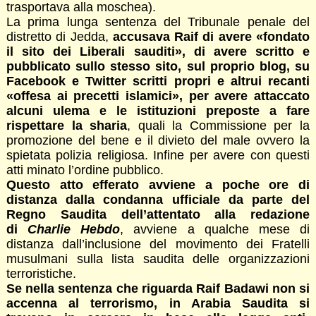
trasportava alla moschea).
La prima lunga sentenza del Tribunale penale del
distretto di Jedda,
accusava Raif di avere «fondato
il sito dei Liberali sauditi», di avere scritto e
pubblicato sullo stesso sito, sul proprio blog, su
Facebook e Twitter scritti propri e altrui recanti
«offesa ai precetti islamici», per avere attaccato
alcuni ulema e le istituzioni preposte a fare
rispettare la sharia
, quali la Commissione per la
promozione del bene e il divieto del male ovvero la
spietata polizia religiosa. Infine per avere con questi
atti minato l’ordine pubblico.
Questo atto efferato avviene a poche ore di
distanza dalla condanna ufficiale da parte del
Regno Saudita dell’attentato alla redazione
di
Charlie Hebdo
, avviene a qualche mese di
distanza dall’inclusione del movimento dei Fratelli
musulmani sulla lista saudita delle organizzazioni
terroristiche.
Se nella sentenza che riguarda Raif Badawi non si
accenna al terrorismo, in Arabia Saudita si