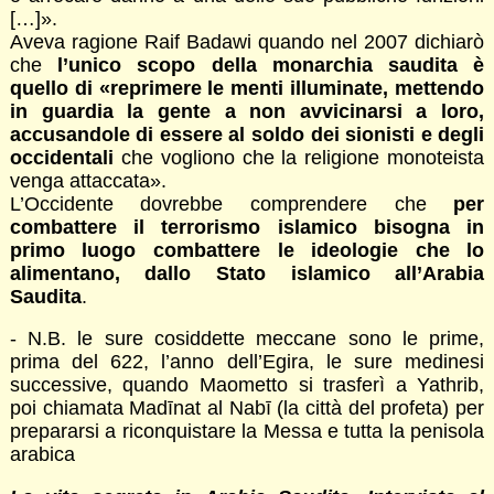
[…]».
Aveva ragione Raif Badawi quando nel 2007 dichiarò
che
l’unico scopo della monarchia saudita è
quello di «reprimere le menti illuminate, mettendo
in guardia la gente a non avvicinarsi a loro,
accusandole di essere al soldo dei sionisti e degli
occidentali
che vogliono che la religione monoteista
venga attaccata».
L’Occidente dovrebbe comprendere che
per
combattere il terrorismo islamico bisogna in
primo luogo combattere le ideologie che lo
alimentano, dallo Stato islamico all’Arabia
Saudita
.
- N.B. le sure cosiddette meccane sono le prime,
prima del 622, l’anno dell’Egira, le sure medinesi
successive, quando Maometto si trasferì a Yathrib,
poi chiamata Madīnat al Nabī (la città del profeta) per
prepararsi a riconquistare la Messa e tutta la penisola
arabica