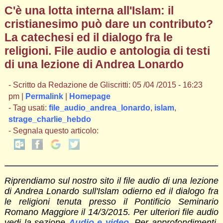
C'è una lotta interna all'Islam: il
cristianesimo può dare un contributo?
La catechesi ed il dialogo fra le
religioni. File audio e antologia di testi
di una lezione di Andrea Lonardo
- Scritto da Redazione de Gliscritti: 05 /04 /2015 - 16:23
pm |
Permalink
|
Homepage
- Tag usati:
file_audio_andrea_lonardo
,
islam
,
strage_charlie_hebdo
- Segnala questo articolo:
Riprendiamo sul nostro sito il file audio di una lezione
di Andrea Lonardo sull'Islam odierno ed il dialogo fra
le religioni tenuta presso il Pontificio Seminario
Romano Maggiore il 14/3/2015. Per ulteriori file audio
vedi la sezione
Audio e video
.
Per approfondimenti.