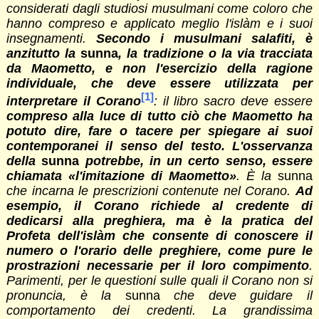
considerati dagli studiosi musulmani come coloro che
hanno compreso e applicato meglio l'islàm e i suoi
insegnamenti.
Secondo i musulmani salafiti, è
anzitutto la
sunna
, la tradizione o la via tracciata
da Maometto, e non l'esercizio della ragione
individuale, che deve essere utilizzata per
[1]
interpretare il Corano
: il libro sacro deve essere
compreso alla luce di tutto ciò che Maometto ha
potuto dire, fare o tacere per spiegare ai suoi
contemporanei il senso del testo. L'osservanza
della
sunna
potrebbe, in un certo senso, essere
chiamata «l'imitazione di Maometto»
.
È
la
sunna
che incarna le prescrizioni contenute nel Corano.
Ad
esempio, il Corano richiede al credente di
dedicarsi alla preghiera, ma è la pratica del
Profeta dell'islàm che consente di conoscere il
numero o l'orario delle preghiere, come pure le
prostrazioni necessarie per il loro compimento
.
Parimenti, per le questioni sulle quali il Corano non si
pronuncia, è la
sunna
che deve guidare il
comportamento dei credenti. La grandissima