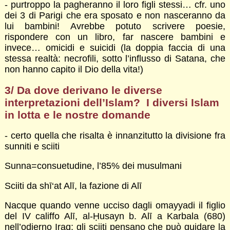
- purtroppo la pagheranno il loro figli stessi… cfr. uno
dei 3 di Parigi che era sposato e non nasceranno da
lui bambini! Avrebbe potuto scrivere poesie,
rispondere con un libro, far nascere bambini e
invece… omicidi e suicidi (la doppia faccia di una
stessa realtà: necrofili, sotto l’influsso di Satana, che
non hanno capito il Dio della vita!)
3/ Da dove derivano le diverse
interpretazioni dell’Islam? I diversi Islam
in lotta e le nostre domande
- certo quella che risalta è innanzitutto la divisione fra
sunniti e sciiti
Sunna=consuetudine, l’85% dei musulmani
Sciiti da shī‘at Alī, la fazione di Alī
Nacque quando venne ucciso dagli omayyadi il figlio
del IV califfo Alī, al-Ḥusayn b. Alī a Karbala (680)
nell’odierno Iraq; gli sciiti pensano che può guidare la