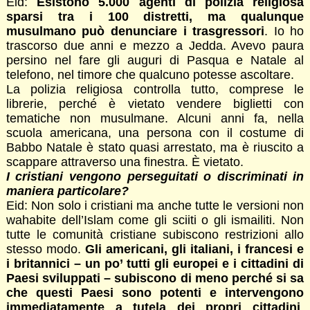
Eid:
Esistono 5.000 agenti di polizia religiosa
sparsi tra i 100 distretti, ma qualunque
musulmano può denunciare i trasgressori
. Io ho
trascorso due anni e mezzo a Jedda. Avevo paura
persino nel fare gli auguri di Pasqua e Natale al
telefono, nel timore che qualcuno potesse ascoltare.
La polizia religiosa controlla tutto, comprese le
librerie, perché è vietato vendere biglietti con
tematiche non musulmane. Alcuni anni fa, nella
scuola americana, una persona con il costume di
Babbo Natale è stato quasi arrestato, ma è riuscito a
scappare attraverso una finestra. È vietato.
I cristiani vengono perseguitati o discriminati in
maniera particolare?
Eid: Non solo i cristiani ma anche tutte le versioni non
wahabite dell’Islam come gli sciiti o gli ismailiti. Non
tutte le comunità cristiane subiscono restrizioni allo
stesso modo.
Gli americani, gli italiani, i francesi e
i britannici – un po’ tutti gli europei e i cittadini di
Paesi sviluppati – subiscono di meno perché si sa
che questi Paesi sono potenti e intervengono
immediatamente a tutela dei propri cittadini
.