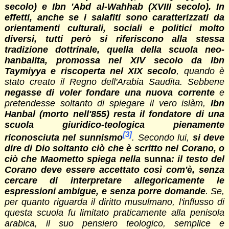
secolo) e Ibn 'Abd al-Wahhab (XVIII secolo). In
effetti, anche se i salafiti sono caratterizzati da
orientamenti culturali, sociali e politici molto
diversi, tutti però si riferiscono alla stessa
tradizione dottrinale, quella della scuola neo-
hanbalita, promossa nel XIV secolo da Ibn
Taymiyya e riscoperta nel XIX secolo
, quando è
stato creato il Regno dell'Arabia Saudita. Sebbene
negasse di voler fondare una nuova corrente
e
pretendesse soltanto di spiegare il vero islàm,
Ibn
Hanbal (morto nell'855) resta il fondatore di una
scuola giuridico-teologica pienamente
[3]
riconosciuta nel sunnismo
. Secondo lui,
si deve
dire di Dio soltanto ciò che è scritto nel Corano, o
ciò che Maometto spiega nella
sunna
: il testo del
Corano deve essere accettato così com'è, senza
cercare di interpretare allegoricamente le
espressioni ambigue, e senza porre domande
. Se,
per quanto riguarda il diritto musulmano, l'influsso di
questa scuola fu limitato praticamente alla penisola
arabica, il suo pensiero teologico, semplice e