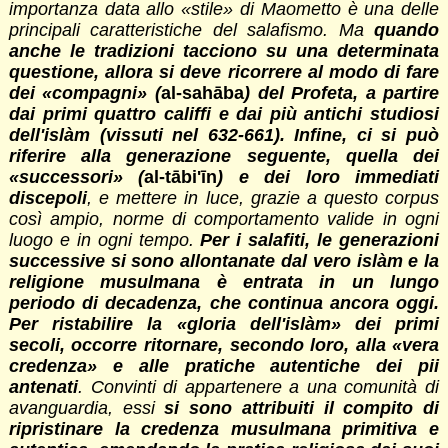
importanza data allo «stile» di Maometto è una delle
principali caratteristiche del salafismo. Ma
quando
anche le tradizioni tacciono su una determinata
questione, allora si deve ricorrere al modo di fare
dei «compagni» (
al-sahāba
) del Profeta, a partire
dai primi quattro califfi e dai più antichi studiosi
dell'islàm (vissuti nel 632-661). Infine, ci si può
riferire alla generazione seguente, quella dei
«successori» (
al-tābi'īn
) e dei loro immediati
discepoli
, e mettere in luce, grazie a questo corpus
così ampio, norme di comportamento valide in ogni
luogo e in ogni tempo.
Per i salafiti, le generazioni
successive si sono allontanate dal vero islàm e la
religione musulmana è entrata in un lungo
periodo di decadenza, che continua ancora oggi.
Per ristabilire la «gloria dell'islàm» dei primi
secoli, occorre ritornare, secondo loro, alla «vera
credenza» e alle pratiche autentiche dei pii
antenati
. Convinti di appartenere a una comunità di
avanguardia, essi
si sono attribuiti il compito di
ripristinare la credenza musulmana primitiva e