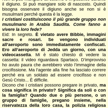
il digiuno. Si può mangiare solo di nascosto. Quindi
bisogna osservare il digiuno anche se non si è
musulmani perché questa è la legge.
I cristiani costituiscono il più grande gruppo non
musulmano in Arabia Saudita. Come fanno a
vivere la loro fede?
Eid: In segreto.
È vietato avere Bibbie, immagini
sacre e rosari. Se vengono individuati
all’aeroporto sono immediatamente confiscati.
Ero all’aeroporto di Jedda un giorno, con una
videocassetta
. Mi è stato chiesto di vedere la
cassetta: il video riguardava Spartaco. D’improvviso
ho avuto paura che avrebbero visto l’immagine della
crocifissione. Ma l’agente alla fine ha lasciato correre
perché era un soldato ad essere crocifisso e non
Gesù Cristo... È difficile.
Dicono che i cristiani possono pregare in privato,
ma
cosa significa in privato? Significa da soli o con
la famiglia? Quando due o più persone, o un
gruppo di famiglie, pregano insieme, nella
riservatezza della loro casa, la polizia religiosa