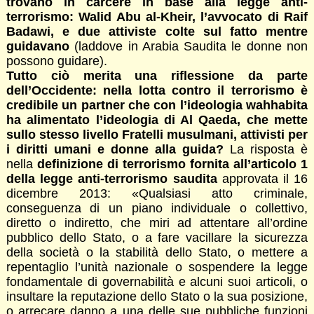
trovano in carcere in base alla legge anti-
terrorismo: Walid Abu al-Kheir, l’avvocato di Raif
Badawi, e due attiviste colte sul fatto mentre
guidavano
(laddove in Arabia Saudita le donne non
possono guidare).
Tutto ciò merita una riflessione da parte
dell’Occidente: nella lotta contro il terrorismo è
credibile un partner che con l’ideologia wahhabita
ha alimentato l’ideologia di Al Qaeda, che mette
sullo stesso livello Fratelli musulmani, attivisti per
i diritti umani e donne alla guida?
La risposta è
nella
definizione di terrorismo fornita all’articolo 1
della legge anti-terrorismo saudita
approvata il 16
dicembre 2013: «Qualsiasi atto criminale,
conseguenza di un piano individuale o collettivo,
diretto o indiretto, che miri ad attentare all’ordine
pubblico dello Stato, o a fare vacillare la sicurezza
della società o la stabilità dello Stato, o mettere a
repentaglio l’unità nazionale o sospendere la legge
fondamentale di governabilità e alcuni suoi articoli, o
insultare la reputazione dello Stato o la sua posizione,
o arrecare danno a una delle sue pubbliche funzioni