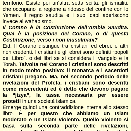
territorio. Esiste poi un’altra setta sciita, gli ismailiti,
che occupano la regione a ridosso del confine con lo
Yemen. Il regno saudita e i suoi capi aderiscono
invece al wahabismo.
Il Corano è la Costituzione dell’Arabia Saudita.
Qual è la posizione del Corano, o di questa
Costituzione, verso i non musulmani?
Eid: Il Corano distingue tra cristiani ed ebrei, e altri
non credenti. I cristiani e gli ebrei sono definiti “popoli
del Libro”, o dei libri se si considera il Vangelo e la
Torah.
Talvolta nel Corano i cristiani sono descritti
in modo molto positivo: il monarca e i sacerdoti
cristiani pregano. Ma, nel secondo periodo delle
rivelazioni del Profeta, i cristiani sono descritti
come miscredenti ed è detto che devono pagare
la “jizya”, la tassa necessaria per essere
protetti
in una società islamica.
Emerge quindi una contraddizione interna allo stesso
libro.
È per questo che abbiamo un Islam
moderato e un Islam violento. Quello violento si
basa sulla seconda parte delle rivelazioni,