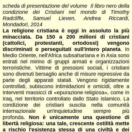
scheda di presentazione del volume Il libro nero della
condizione dei Cristiani nel mondo di Timothy
Radcliffe, Samuel Lieven, Andrea Riccardi,
Mondadori, 2014
La religione cristiana è oggi in assoluto la più
minacciata. Da 150 a 200 milioni di cristiani
(cattolici, protestanti, ortodossi) vengono
discriminati o perseguitati sull'intero pianeta
. In
Medio Oriente, nell'Africa subsahariana e in Asia sono
entrati nel mirino di gruppi armati e organizzazioni
terroristiche. Vittime di pressioni sociali, i cristiani
sono divenuti bersaglio anche di misure repressive da
parte degli apparati statali. Vengono rigidamente
controllati, subiscono intimidazioni e omicidi, oltre a
interventi massicci di «epurazione religiosa», come in
Iraq, nel territorio controllato dallo Stato islamico. La
condizione dei cristiani suscita nella comunità
internazionale un'inquietudine sempre più
profonda.
Non è unicamente una questione di
libertà religiosa: una tale, crescente ostilità mette
a rischio l'esistenza stessa di una civiltà e dei