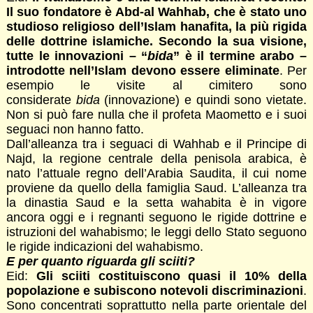
Il suo fondatore è Abd-al Wahhab, che è stato uno
studioso religioso dell’Islam hanafita, la più rigida
delle dottrine islamiche. Secondo la sua visione,
tutte le innovazioni – “
bida
” è il termine arabo –
introdotte nell’Islam devono essere eliminate
. Per
esempio le visite al cimitero sono
considerate
bida
(innovazione) e quindi sono vietate.
Non si può fare nulla che il profeta Maometto e i suoi
seguaci non hanno fatto.
Dall’alleanza tra i seguaci di Wahhab e il Principe di
Najd, la regione centrale della penisola arabica, è
nato l’attuale regno dell’Arabia Saudita, il cui nome
proviene da quello della famiglia Saud. L’alleanza tra
la dinastia Saud e la setta wahabita è in vigore
ancora oggi e i regnanti seguono le rigide dottrine e
istruzioni del wahabismo; le leggi dello Stato seguono
le rigide indicazioni del wahabismo.
E per quanto riguarda gli sciiti?
Eid:
Gli sciiti costituiscono quasi il 10% della
popolazione e subiscono notevoli discriminazioni
.
Sono concentrati soprattutto nella parte orientale del