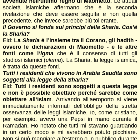
avvenute nell’ultimo regno di Maometto
. Le attuali
società islamiche affermano che è la seconda
rivelazione che deve essere seguita e non quella
precedente, che invece sarebbe più tollerante.
Il Governo si fonda sui principi della Sharia. Cos’è
la Sharia?
Eid:
La
Sharia
è l’insieme tra il Corano, gli hadith -
ovvero le dichiarazioni di Maometto - e le altre
fonti come l’
igma
che è il consenso di tutti gli
studiosi islamici (
ulema
). La Sharia, la legge islamica,
è tratta da queste fonti.
Tutti i residenti che vivono in Arabia Saudita sono
soggetti alla legge della Sharia?
Eid:
Tutti i residenti sono soggetti a questa legge
e non è possibile obiettare perché sarebbe come
obiettare all’Islam
. Arrivando all’aeroporto si viene
immediatamente informati dell’obbligo della stretta
osservanza delle leggi islamiche. Io, come cristiano,
per esempio, avevo una Pepsi in mano durante il
Ramadan. Ho notato che tutti mi stavano guardando
in un certo modo e mi avrebbero potuto picchiare.
Non si può mangiare all’esterno o in pubblico durante