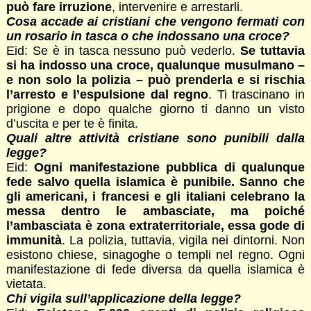
può fare irruzione
, intervenire e arrestarli.
Cosa accade ai cristiani che vengono fermati con
un rosario in tasca o che indossano una croce?
Eid: Se è in tasca nessuno può vederlo.
Se tuttavia
si ha indosso una croce, qualunque musulmano –
e non solo la polizia – può prenderla e si rischia
l’arresto e l’espulsione dal regno
. Ti trascinano in
prigione e dopo qualche giorno ti danno un visto
d’uscita e per te è finita.
Quali altre attività cristiane sono punibili dalla
legge?
Eid:
Ogni manifestazione pubblica di qualunque
fede salvo quella islamica è punibile. Sanno che
gli americani, i francesi e gli italiani celebrano la
messa dentro le ambasciate, ma poiché
l’ambasciata è zona extraterritoriale, essa gode di
immunità
. La polizia, tuttavia, vigila nei dintorni. Non
esistono chiese, sinagoghe o templi nel regno. Ogni
manifestazione di fede diversa da quella islamica è
vietata.
Chi vigila sull’applicazione della legge?