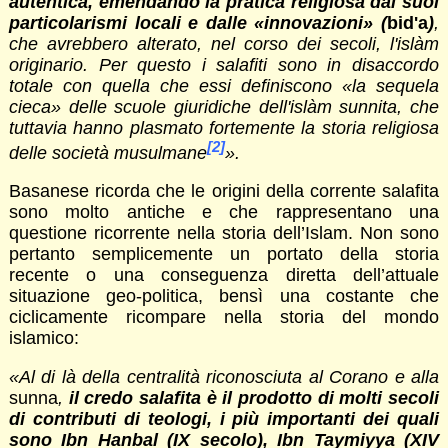
autentica, emendando la pratica religiosa dai suoi
particolarismi locali e dalle «innovazioni» (
bid'a
)
,
che avrebbero alterato, nel corso dei secoli, l'islàm
originario. Per questo i salafiti sono in disaccordo
totale con quella che essi definiscono «la sequela
cieca» delle scuole giuridiche dell'islàm sunnita, che
tuttavia hanno plasmato fortemente la storia religiosa
[2]
delle società musulmane
».
Basanese ricorda che le origini della corrente salafita
sono molto antiche e che rappresentano una
questione ricorrente nella storia dell’Islam. Non sono
pertanto semplicemente un portato della storia
recente o una conseguenza diretta dell’attuale
situazione geo-politica, bensì una costante che
ciclicamente ricompare nella storia del mondo
islamico:
«Al di là della centralità riconosciuta al Corano e alla
sunna
,
il credo salafita è il prodotto di molti secoli
di contributi di teologi, i più importanti dei quali
sono Ibn Hanbal (IX secolo), Ibn Taymiyya (XIV