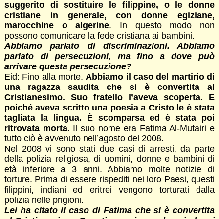
suggerito di sostituire le filippine, o le donne
cristiane in generale, con donne egiziane,
marocchine o algerine
. In questo modo non
possono comunicare la fede cristiana ai bambini.
Abbiamo parlato di discriminazioni. Abbiamo
parlato di persecuzioni, ma fino a dove può
arrivare questa persecuzione?
Eid: Fino alla morte.
Abbiamo il caso del martirio di
una ragazza saudita che si è convertita al
Cristianesimo. Suo fratello l’aveva scoperta. E
poiché aveva scritto una poesia a Cristo le è stata
tagliata la lingua. È scomparsa ed è stata poi
ritrovata morta
. Il suo nome era Fatima Al-Mutairi e
tutto ciò è avvenuto nell’agosto del 2008.
Nel 2008 vi sono stati due casi di arresti, da parte
della polizia religiosa, di uomini, donne e bambini di
età inferiore a 3 anni. Abbiamo molte notizie di
torture. Prima di essere rispediti nei loro Paesi, questi
filippini, indiani ed eritrei vengono torturati dalla
polizia nelle prigioni.
Lei ha citato il caso di Fatima che si è convertita