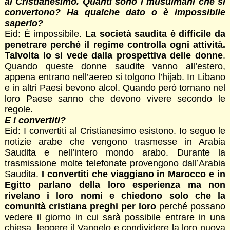
al Cristianesimo. Quanti sono i musulmani che si
convertono? Ha qualche dato o è impossibile
saperlo?
Eid: È impossibile.
La società saudita è difficile da
penetrare perché il regime controlla ogni attività.
Talvolta lo si vede dalla prospettiva delle donne
.
Quando queste donne saudite vanno all’estero,
appena entrano nell’aereo si tolgono l’hijab. In Libano
e in altri Paesi bevono alcol. Quando però tornano nel
loro Paese sanno che devono vivere secondo le
regole.
E i convertiti?
Eid: I convertiti al Cristianesimo esistono. Io seguo le
notizie arabe che vengono trasmesse in Arabia
Saudita e nell’intero mondo arabo. Durante la
trasmissione molte telefonate provengono dall’Arabia
Saudita.
I convertiti che viaggiano in Marocco e in
Egitto parlano della loro esperienza ma non
rivelano i loro nomi e chiedono solo che la
comunità cristiana preghi per loro
perché possano
vedere il giorno in cui sarà possibile entrare in una
chiesa, leggere il Vangelo e condividere la loro nuova