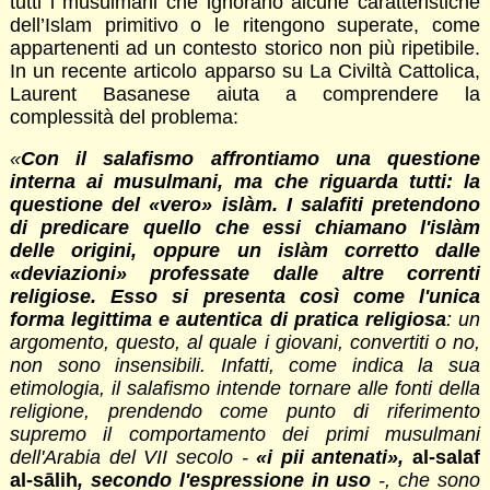
tutti i musulmani che ignorano alcune caratteristiche
dell’Islam primitivo o le ritengono superate, come
appartenenti ad un contesto storico non più ripetibile.
In un recente articolo apparso su La Civiltà Cattolica,
Laurent Basanese aiuta a comprendere la
complessità del problema:
«
Con il salafismo affrontiamo una questione
interna ai musulmani, ma che riguarda tutti: la
questione del «vero» islàm.
I
salafiti pretendono
di predicare quello che essi chiamano l'islàm
delle origini, oppure un islàm corretto dalle
«deviazioni» professate dalle altre correnti
religiose. Esso si presenta così come l'unica
forma legittima e autentica di pratica religiosa
: un
argomento, questo, al quale i giovani, convertiti o no,
non sono insensibili. Infatti, come indica la sua
etimologia, il salafismo intende tornare alle fonti della
religione, prendendo come punto di riferimento
supremo il comportamento dei primi musulmani
dell'Arabia del VII secolo -
«i pii antenati»,
al-salaf
al-sālih
, secondo l'espressione in uso
-, che sono