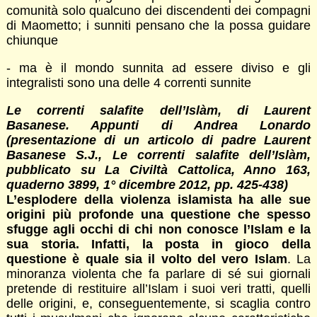
comunità solo qualcuno dei discendenti dei compagni
di Maometto; i sunniti pensano che la possa guidare
chiunque
- ma è il mondo sunnita ad essere diviso e gli
integralisti sono una delle 4 correnti sunnite
Le correnti salafite dell’Islàm, di Laurent
Basanese. Appunti di Andrea Lonardo
(presentazione di un articolo di padre Laurent
Basanese S.J., Le correnti salafite dell’Islàm,
pubblicato su La Civiltà Cattolica, Anno 163,
quaderno 3899, 1° dicembre 2012, pp. 425-438)
L’esplodere della violenza islamista ha alle sue
origini più profonde una questione che spesso
sfugge agli occhi di chi non conosce l’Islam e la
sua storia. Infatti, la posta in gioco della
questione è quale sia il volto del vero Islam
. La
minoranza violenta che fa parlare di sé sui giornali
pretende di restituire all’Islam i suoi veri tratti, quelli
delle origini, e, conseguentemente, si scaglia contro