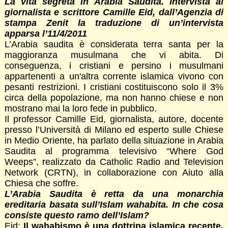
La vita segreta in Arabia Saudita. Intervista al
giornalista e scrittore Camille Eid,
dall’Agenzia di
stampa Zenit la traduzione di un’intervista
apparsa l’11/4/2011
L’Arabia saudita è considerata terra santa per la
maggioranza musulmana che vi abita. Di
conseguenza, i cristiani e persino i musulmani
appartenenti a un'altra corrente islamica vivono con
pesanti restrizioni. I cristiani costituiscono solo il 3%
circa della popolazione, ma non hanno chiese e non
mostrano mai la loro fede in pubblico.
Il professor Camille Eid, giornalista, autore, docente
presso l’Università di Milano ed esperto sulle Chiese
in Medio Oriente, ha parlato della situazione in Arabia
Saudita al programma televisivo “Where God
Weeps”, realizzato da Catholic Radio and Television
Network (CRTN), in collaborazione con Aiuto alla
Chiesa che soffre.
L’Arabia Saudita è retta da una monarchia
ereditaria basata sull’Islam wahabita. In che cosa
consiste questo ramo dell’Islam?
Eid:
Il wahabismo è una dottrina islamica recente.