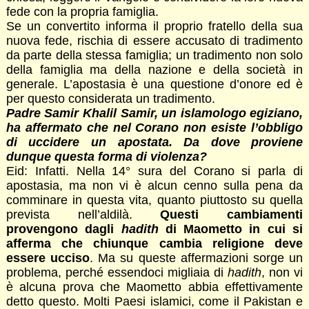
fede con la propria famiglia.
Se un convertito informa il proprio fratello della sua
nuova fede, rischia di essere accusato di tradimento
da parte della stessa famiglia; un tradimento non solo
della famiglia ma della nazione e della società in
generale. L’apostasia è una questione d’onore ed è
per questo considerata un tradimento.
Padre Samir Khalil Samir, un islamologo egiziano,
ha affermato che nel Corano non esiste l’obbligo
di uccidere un apostata. Da dove proviene
dunque questa forma di violenza?
Eid: Infatti. Nella 14° sura del Corano si parla di
apostasia, ma non vi è alcun cenno sulla pena da
comminare in questa vita, quanto piuttosto su quella
prevista nell’aldilà.
Questi cambiamenti
provengono dagli
hadith
di Maometto in cui si
afferma che chiunque cambia religione deve
essere ucciso
. Ma su queste affermazioni sorge un
problema, perché essendoci migliaia di
hadith
, non vi
è alcuna prova che Maometto abbia effettivamente
detto questo. Molti Paesi islamici, come il Pakistan e