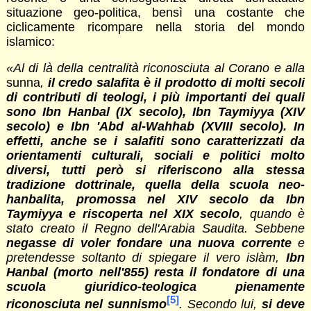
situazione geo-politica, bensì una costante che
ciclicamente ricompare nella storia del mondo
islamico:
«Al di là della centralità riconosciuta al Corano e alla
sunna
,
il credo salafita è il prodotto di molti secoli
di contributi di teologi, i più importanti dei quali
sono Ibn Hanbal (IX secolo), Ibn Taymiyya (XIV
secolo) e Ibn 'Abd al-Wahhab (XVIII secolo). In
effetti, anche se i salafiti sono caratterizzati da
orientamenti culturali, sociali e politici molto
diversi, tutti però si riferiscono alla stessa
tradizione dottrinale, quella della scuola neo-
hanbalita, promossa nel XIV secolo da Ibn
Taymiyya e riscoperta nel XIX secolo
, quando è
stato creato il Regno dell'Arabia Saudita. Sebbene
negasse di voler fondare una nuova corrente
e
pretendesse soltanto di spiegare il vero islàm,
Ibn
Hanbal (morto nell'855) resta il fondatore di una
scuola giuridico-teologica pienamente
[5]
riconosciuta nel sunnismo
. Secondo lui,
si deve