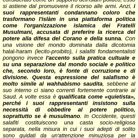
si astiene dal promuovere il ricorso alle armi. Anzi,
i
suoi rappresentanti condannano coloro che
trasformano l'islàm in una piattaforma politica
come l'organizzazione islamica dei Fratelli
Musulmani, accusata di preferire la ricerca del
potere alla difesa del Corano e della
sunna
.
Con
una visione del mondo dominata dalla dicotomia
halal
-
haram
(lecito-proibito), i salafiti fondamentalisti
pongono invece
l'accento sulla pratica cultuale e
su una separazione dal mondo sociale e politico
che, secondo loro, è fonte di corruzione e di
divisione. Questa espressione del salafismo è
molto simile al wahhabismo saudita
, sebbene al
suo interno ci siano correnti fortemente contrarie ai
Saud. A volte essa è
qualificata come «quietista»,
perché i suoi rappresentanti insistono sulla
necessità di obbedire al potere politico,
soprattutto se è musulmano
. In Occidente, questi
salafiti costituiscono una casta socio-religiosa
separata, nella misura in cui i suoi adepti di solito
sono guidati da un'attenzione minuziosa per la