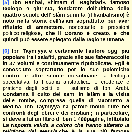
[5]
Ibn Hanbal, «l'imam di Baghdad», famoso
teologo e giurista, fondatore dell'ultima delle
quattro scuole dell'islàm sunnita (il hanbalismo) è
noto nella storia dell'islàm soprattutto per aver
rifiutato di ammettere
, nonostante le pressioni
politico-religiose,
che il Corano è creato, e che
quindi può essere spiegato dalla ragione umana
.
[6]
Ibn Taymiyya è certamente l'autore oggi più
popolare tra i salafiti, grazie alle sue
fatwa
raccolte
in 37 volumi e continuamente ripubblicate. Egli è
conosciuto soprattutto per le sue polemiche
contro le altre scuole musulmane
, la teologia
speculativa, la filosofia aristotelica, le credenze e
pratiche degli sciiti e il sufismo di Ibn 'Arabi.
Condanna
il
culto dei santi in islàm e la visita
delle tombe, compresa quella di Maometto a
Medina. Ibn
T
aymiyya ha parole molto dure nei
confronti degli ebrei e dei cristiani; in particolare,
si deve a lui un libro di ben 1.400pagine, intitolato
La risposta valida a coloro che hanno alterato la
religione del Messia
,che è la sua più famosa