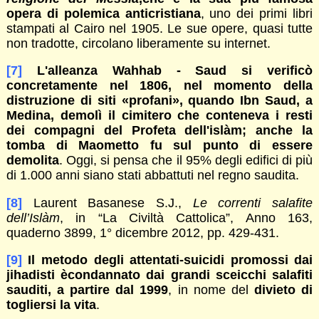
opera di polemica anticristiana
, uno dei primi libri
stampati al Cairo nel 1905. Le sue opere, quasi tutte
non tradotte, circolano liberamente su internet.
[7]
L'alleanza Wahhab - Saud si verificò
concretamente nel 1806, nel momento della
distruzione di siti «profani», quando Ibn Saud, a
Medina, demolì il cimitero che conteneva i resti
dei compagni del Profeta dell'islàm; anche la
tomba di Maometto fu sul punto di essere
demolita
. Oggi, si pensa che il 95% degli edifici di più
di 1.000 anni siano stati abbattuti nel regno saudita.
[8]
Laurent Basanese S.J.,
Le correnti salafite
dell’Islàm
, in “La Civiltà Cattolica”, Anno 163,
quaderno 3899, 1° dicembre 2012, pp. 429-431.
[9]
Il
metodo degli attentati-suicidi promossi dai
jihadisti è
condannato dai grandi sceicchi salafiti
sauditi, a partire dal
1999
, in nome del
divieto di
togliersi la vita
.