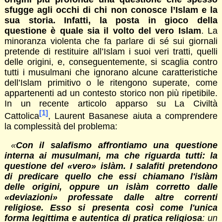
sfugge agli occhi di chi non conosce l’Islam e la
sua storia. Infatti, la posta in gioco della
questione è quale sia il volto del vero Islam
. La
minoranza violenta che fa parlare di sé sui giornali
pretende di restituire all’Islam i suoi veri tratti, quelli
delle origini, e, conseguentemente, si scaglia contro
tutti i musulmani che ignorano alcune caratteristiche
dell’Islam primitivo o le ritengono superate, come
appartenenti ad un contesto storico non più ripetibile.
In un recente articolo apparso su La Civiltà
[1]
Cattolica
, Laurent Basanese aiuta a comprendere
la complessità del problema:
«
Con il salafismo affrontiamo una questione
interna ai musulmani, ma che riguarda tutti: la
questione del «vero» islàm.
I
salafiti pretendono
di predicare quello che essi chiamano l'islàm
delle origini, oppure un islàm corretto dalle
«deviazioni» professate dalle altre correnti
religiose. Esso si presenta così come l'unica
forma legittima e autentica di pratica religiosa
: un