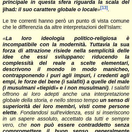
principale in questa sfera riguarda la scala del
[13]
jihad
: il suo carattere globale o locale
»
.
Le tre correnti hanno però un punto di vista comune
che le differenzia da altre interpretazioni dell’Islam:
«
La loro ideologia politico-religiosa è
incompatibile con la modernità. Tuttavia la sua
forza di attrazione risiede nella semplicità delle
idee che essi sviluppano: riducendo la
complessità del reale a scelte elementari,
descrivono il mondo in modo manicheo,
contrapponendo i puri agli impuri, i credenti agli
empi, le forze del bene (i salafiti) a quelle del male
(i musulmani «tiepidi» e i non musulmani)
. I salafiti
offrono ai loro adepti anche una interpretazione
globale della storia, e nello stesso tempo
un senso di
superiorità dei loro membri, visti come persone
elette
. Fondandosi sull'evidenza, essi si inseriscono
in un sapere assoluto, accettato da tutti e sempre
vero, che
non può essere contraddetto senza
compromettere il buon senso, generalmente