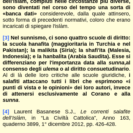
dell'islàm, compiuti nelle circostanze più diverse,
sono diventati nel corso del tempo una sorta di
«banca dati»
considerevole, dalla quale attinsero,
sotto forma di precedenti normativi, coloro che erano
incaricati di spiegare l'islàm.
[3]
Nel sunnismo, ci sono quattro scuole di diritto:
la scuola hanafita (maggioritaria in Turchia e nel
Pakistan); la malikita (Siria); la shafi'ita (Malesia,
Indonesia); e la hanbalita (Arabia Saudita). Esse si
differenziano per l'importanza data alla
sunna
,al
consenso degli
ulema
o al diritto consuetudinario
.
Al di là delle loro critiche alle scuole giuridiche,
i
salafiti attaccano tutti i libri che esprimono «i
punti di vista e le opinioni» dei loro autori, invece
di attenersi esclusivamente al Corano e alla
sunna
.
[4]
Laurent Basanese S.J.,
Le correnti salafite
dell’Islàm
, in “La Civiltà Cattolica”, Anno 163,
quaderno 3899, 1° dicembre 2012, pp. 426-428.