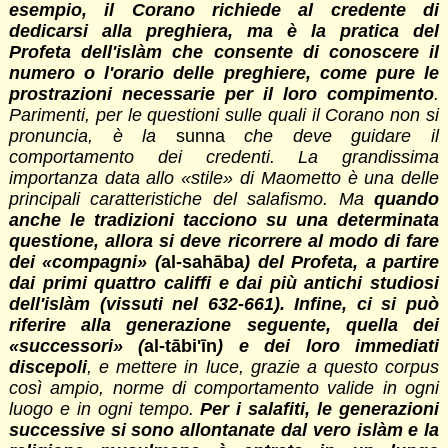
esempio, il Corano richiede al credente di
dedicarsi alla preghiera, ma è la pratica del
Profeta dell'islàm che consente di conoscere il
numero o l'orario delle preghiere, come pure le
prostrazioni necessarie per il loro compimento
.
Parimenti, per le questioni sulle quali il Corano non si
pronuncia, è la
sunna
che deve guidare il
comportamento dei credenti. La grandissima
importanza data allo «stile» di Maometto è una delle
principali caratteristiche del salafismo. Ma
quando
anche le tradizioni tacciono su una determinata
questione, allora si deve ricorrere al modo di fare
dei «compagni» (
al-sahāba
) del Profeta, a partire
dai primi quattro califfi e dai più antichi studiosi
dell'islàm (vissuti nel 632-661). Infine, ci si può
riferire alla generazione seguente, quella dei
«successori» (
al-tābi'īn
) e dei loro immediati
discepoli
, e mettere in luce, grazie a questo corpus
così ampio, norme di comportamento valide in ogni
luogo e in ogni tempo.
Per i salafiti, le generazioni
successive si sono allontanate dal vero islàm e la