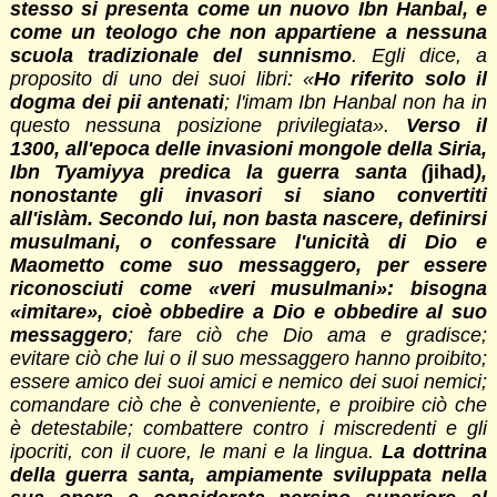
stesso si presenta come un nuovo Ibn Hanbal, e
come un teologo che non appartiene a nessuna
scuola tradizionale del sunnismo
. Egli dice, a
proposito di uno dei suoi libri: «
Ho riferito solo il
dogma dei pii antenati
; l'imam Ibn Hanbal non ha in
questo nessuna posizione privilegiata».
Verso il
1300, all'epoca delle invasioni mongole della Siria,
Ibn Tyamiyya predica la guerra santa
(
jihad
),
nonostante gli invasori si siano convertiti
all'islàm. Secondo lui, non basta nascere, definirsi
musulmani, o confessare l'unicità di Dio e
Maometto come suo messaggero, per essere
riconosciuti come «veri musulmani»: bisogna
«imitare», cioè obbedire a Dio e obbedire al suo
messaggero
; fare ciò che Dio ama e gradisce;
evitare ciò che lui o il suo messaggero hanno proibito;
essere amico dei suoi amici e nemico dei suoi nemici;
comandare ciò che è conveniente, e proibire ciò che
è detestabile; combattere contro i miscredenti e gli
ipocriti, con il cuore, le mani e la lingua.
La dottrina
della guerra santa, ampiamente sviluppata nella