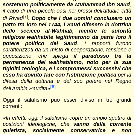
sostenuto politicamente da Muhammad Ibn Saud
,
il capo di una piccola oasi nei pressi dell'attuale città
[7]
di Riyad
.
Dopo che i due uomini conclusero un
patto tra loro nel 1744, i Saud difesero la dottrina
dello sceicco al-Wahhab, mentre le autorità
religiose wahhabite legittimarono da parte loro il
potere politico dei Saud
. I rapporti furono
caratterizzati da un misto di cooperazione, tensione e
opposizione, che spiega
il paradosso tra la
permanenza del wahhabismo, noto per la sua
rigidità teologica, e i compromessi successivi che
esso ha dovuto fare con l'istituzione politica
per la
difesa della dottrina e del suo potere nel Regno
[8]
dell'Arabia Saudita
»
.
Oggi il salafismo può esser diviso in tre grandi
correnti:
«
In effetti, oggi il salafismo copre un ampio spettro di
posizioni ideologiche, che
vanno dalla corrente
quietista, socialmente conservatrice e non