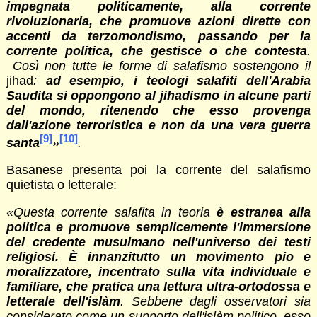
impegnata politicamente, alla corrente
rivoluzionaria, che promuove azioni dirette con
accenti da terzomondismo, passando per la
corrente politica, che gestisce o che contesta
.
Così non tutte le forme di salafismo sostengono il
jihad
:
ad esempio, i teologi salafiti dell'Arabia
Saudita si oppongono al jihadismo in alcune parti
del mondo, ritenendo che esso provenga
dall'azione terroristica e non da una vera guerra
[9]
[10]
santa
»
.
Basanese presenta poi la corrente del salafismo
quietista o letterale:
«
Questa corrente salafita in teoria
è estranea alla
politica e promuove semplicemente l'immersione
del credente musulmano nell'universo dei testi
religiosi. È innanzitutto un movimento pio e
moralizzatore, incentrato sulla vita individuale e
familiare, che pratica una lettura ultra-ortodossa e
letterale dell'islàm
. Sebbene dagli osservatori sia
considerato come un supporto dell'islàm politico, esso