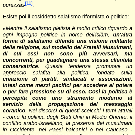
[11]
purezza
»
.
Esiste poi il cosiddetto salafismo riformista o politico:
«
Mentre il salafismo pietista è molto critico riguardo a
ogni impegno politico in nome dell'islàm,
un'altra
forma di salafismo difende una visione militante
della religione, sul modello dei Fratelli Musulmani,
di cui essi non sono più avversari, ma
concorrenti, per guadagnare una stessa clientela
conservatrice
. Questa tendenza promuove un
approccio salafita alla politica, fondato sulla
creazione di partiti, sindacati e associazioni,
intesi come mezzi pacifici per accedere al potere
o per fare pressione su di esso. Così la politica è
percepita come uno strumento moderno al
servizio della propagazione del messaggio
coranico
. Nei discorsi di questi sceicchi i temi attuali
- come la politica degli Stati Uniti in Medio Oriente, il
conflitto arabo-israeliano, la presenza dei musulmani
in Occidente, nei Paesi balcanici o nel Caucaso -