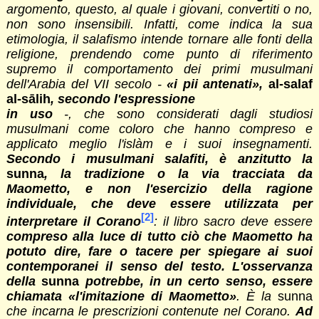
argomento, questo, al quale i giovani, convertiti o no,
non sono insensibili. Infatti, come indica la sua
etimologia, il salafismo intende tornare alle fonti della
religione, prendendo come punto di riferimento
supremo il comportamento dei primi musulmani
dell'Arabia del VII secolo -
«i pii antenati»,
al-salaf
al-sālih
, secondo l'espressione
in uso
-, che sono considerati dagli studiosi
musulmani come coloro che hanno compreso e
applicato meglio l'islàm e i suoi insegnamenti.
Secondo i musulmani salafiti, è anzitutto la
sunna
, la tradizione o la via tracciata da
Maometto, e non l'esercizio della ragione
individuale, che deve essere utilizzata per
[2]
interpretare il Corano
: il libro sacro deve essere
compreso alla luce di tutto ciò che Maometto ha
potuto dire, fare o tacere per spiegare ai suoi
contemporanei il senso del testo. L'osservanza
della
sunna
potrebbe, in un certo senso, essere
chiamata «l'imitazione di Maometto»
.
È
la
sunna
che incarna le prescrizioni contenute nel Corano.
Ad