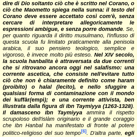
dire di Dio soltanto ciò che è scritto nel Corano, o
ciò che Maometto spiega nella
sunna
: il testo del
Corano deve essere accettato così com'è, senza
cercare di interpretare allegoricamente le
espressioni ambigue, e senza porre domande
. Se,
per quanto riguarda il diritto musulmano, l'influsso di
questa scuola fu limitato praticamente alla penisola
arabica, il suo pensiero teologico, semplice e
vigoroso, è invece molto più esteso.
Nel XIV secolo,
la scuola hanbalita è attraversata da due correnti
che si ritrovano ancora oggi nel salafismo: una
corrente ascetica, che consiste nell'evitare tutto
ciò che non è chiaramente definito come haram
(proibito) o halal (lecito), e nello sfuggire a
qualsiasi forma di contaminazione con il mondo
dei
kuffār
(
empi
); e una corrente attivista, ben
illustrata dalla figura di Ibn Taymiyya (1263-1328)
.
Il damasceno Ibn Taymiyya
ammira il rispetto
scrupoloso dell'islàm originario e il grande coraggio
che Ibn Hanbal ha manifestato di fronte al potere
[6]
politico-religioso del suo tempo
. D'altra parte,
egli