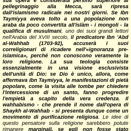
sua opera e considerata persino superiore al
pellegrinaggio alla Mecca, sarà ripresa
dall'islamismo radicale nei nostri giorni. Se Ibn
Taymiyya aveva tolto a una popolazione non
araba da poco convertita all'islàm - i mongoli - la
qualifica di musulmani
, uno dei suoi grandi lettori
nell'Arabia del XVIII secolo,
il predicatore Ibn 'Abd
al-Wahhab (1703-92), accuserà i suoi
correligionari di ricadere nell'«ignoranza pre-
islamica», perché non conoscono veramente la
loro religione. La sua teologia consiste
essenzialmente in una visione esclusivista
dell'unità di Dio: se Dio è unico, allora, come
affermava Ibn Taymiyya, le manifestazioni di pietà
popolare, come la visita alle tombe per chiedere
l'intercessione di un santo, fanno progredire
l'empietà a scapito della vera credenza
.
Il
wahhabismo - che prende il nome dall'opera di
Shaykh al-Wahhab - si presenta dunque come un
movimento di purificazione religiosa
. Le idee di
questo pensatore sulla religione sarebbero potute
rimanere
marginali, se egli non fosse stato