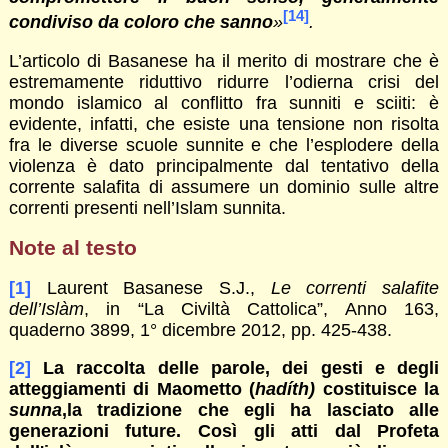
[14]
condiviso da coloro che sanno
»
.
L’articolo di Basanese ha il merito di mostrare che è
estremamente riduttivo ridurre l’odierna crisi del
mondo islamico al conflitto fra sunniti e sciiti: è
evidente, infatti, che esiste una tensione non risolta
fra le diverse scuole sunnite e che l’esplodere della
violenza è dato principalmente dal tentativo della
corrente salafita di assumere un dominio sulle altre
correnti presenti nell’Islam sunnita.
Note al testo
[1]
Laurent Basanese S.J.,
Le correnti salafite
dell’Islàm
, in “La Civiltà Cattolica”, Anno 163,
quaderno 3899, 1° dicembre 2012, pp. 425-438.
[2]
La raccolta delle parole, dei gesti e degli
atteggiamenti di Maometto (
hadíth)
costituisce la
sunna
,la tradizione che egli ha lasciato alle
generazioni future. Così gli atti dal Profeta