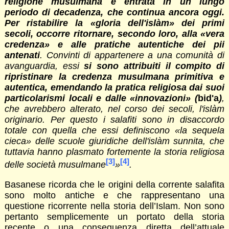
religione musulmana è entrata in un lungo
periodo di decadenza, che continua ancora oggi.
Per ristabilire la «gloria dell'islàm» dei primi
secoli, occorre ritornare, secondo loro, alla «vera
credenza» e alle pratiche autentiche dei pii
antenati
. Convinti di appartenere a una comunità di
avanguardia, essi
si sono attribuiti il compito di
ripristinare la credenza musulmana primitiva e
autentica, emendando la pratica religiosa dai suoi
particolarismi locali e dalle «innovazioni» (
bid'a
)
,
che avrebbero alterato, nel corso dei secoli, l'islàm
originario. Per questo i salafiti sono in disaccordo
totale con quella che essi definiscono «la sequela
cieca» delle scuole giuridiche dell'islàm sunnita, che
tuttavia hanno plasmato fortemente la storia religiosa
[3]
[4]
delle società musulmane
»
.
Basanese ricorda che le origini della corrente salafita
sono molto antiche e che rappresentano una
questione ricorrente nella storia dell’Islam. Non sono
pertanto semplicemente un portato della storia
recente o una conseguenza diretta dell’attuale