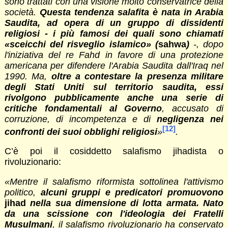
sono trattati con una visione molto conservatrice della
società.
Questa tendenza salafita è nata in Arabia
Saudita, ad opera di un gruppo di dissidenti
religiosi - i più famosi dei quali sono chiamati
«sceicchi del risveglio islamico» (
sahwa
)
-, dopo
l'iniziativa del re Fahd in favore di una protezione
americana per difendere l'Arabia Saudita dall'Iraq nel
1990. Ma,
oltre a contestare la presenza militare
degli Stati Uniti sul territorio saudita, essi
rivolgono pubblicamente anche una serie di
critiche fondamentali al Governo
, accusato di
corruzione, di incompetenza e di
negligenza nei
[12]
confronti dei suoi obblighi religiosi
»
.
C’è poi il cosiddetto salafismo jihadista o
rivoluzionario:
«
Mentre il salafismo riformista sottolinea l'attivismo
politico,
alcuni gruppi e predicatori promuovono
jihad
nella sua dimensione di lotta armata. Nato
da una scissione con l'ideologia dei Fratelli
Musulmani
, il salafismo rivoluzionario ha conservato