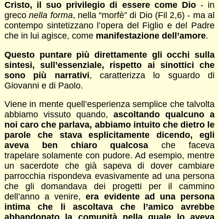
Cristo, il suo privilegio di essere come Dio
- in
greco
nella forma
, nella “morfè” di Dio (Fil 2,6) - ma al
contempo sintetizzano l’opera del Figlio e del Padre
che in lui agisce, come
manifestazione dell’amore
.
Questo puntare più direttamente gli occhi sulla
sintesi, sull’essenziale, rispetto ai sinottici che
sono più narrativi
, caratterizza lo sguardo di
Giovanni e di Paolo.
Viene in mente quell’esperienza semplice che talvolta
abbiamo vissuto quando,
ascoltando qualcuno a
noi caro che parlava, abbiamo intuito che dietro le
parole che stava esplicitamente dicendo, egli
aveva ben chiaro qualcosa
che faceva
trapelare solamente con pudore. Ad esempio, mentre
un sacerdote che già sapeva di dover cambiare
parrocchia rispondeva evasivamente ad una persona
che gli domandava dei progetti per il cammino
dell’anno a venire,
era evidente ad una persona
intima che li ascoltava che l’amico avrebbe
abbandonato la comunità nella quale lo aveva