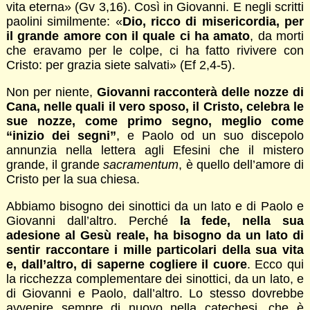
vita eterna» (Gv 3,16). Così in Giovanni. E negli scritti
paolini similmente: «
Dio, ricco di misericordia, per
il grande amore con il quale ci ha amato
, da morti
che eravamo per le colpe, ci ha fatto rivivere con
Cristo: per grazia siete salvati» (Ef 2,4-5).
Non per niente,
Giovanni racconterà delle nozze di
Cana, nelle quali il vero sposo, il Cristo, celebra le
sue nozze, come primo segno, meglio come
“inizio dei segni”
, e Paolo od un suo discepolo
annunzia nella lettera agli Efesini che il mistero
grande, il grande
sacramentum
, è quello dell’amore di
Cristo per la sua chiesa.
Abbiamo bisogno dei sinottici da un lato e di Paolo e
Giovanni dall’altro. Perché
la fede, nella sua
adesione al Gesù reale, ha bisogno da un lato di
sentir raccontare i mille particolari della sua vita
e, dall’altro, di saperne cogliere il cuore
. Ecco qui
la ricchezza complementare dei sinottici, da un lato, e
di Giovanni e Paolo, dall’altro. Lo stesso dovrebbe
avvenire sempre di nuovo nella catechesi, che è