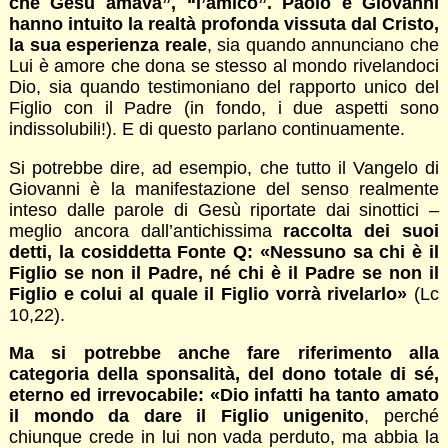
che Gesù amava”, “l’amico”. Paolo e Giovanni
hanno intuito la realtà profonda vissuta dal Cristo,
la sua esperienza reale
, sia quando annunciano che
Lui è amore che dona se stesso al mondo rivelandoci
Dio, sia quando testimoniano del rapporto unico del
Figlio con il Padre (in fondo, i due aspetti sono
indissolubili!). E di questo parlano continuamente.
Si potrebbe dire, ad esempio, che tutto il Vangelo di
Giovanni è la manifestazione del senso realmente
inteso dalle parole di Gesù riportate dai sinottici –
meglio ancora dall’antichissima
raccolta dei suoi
detti, la cosiddetta Fonte Q: «Nessuno sa chi è il
Figlio se non il Padre, né chi è il Padre se non il
Figlio e colui al quale il Figlio vorrà rivelarlo»
(Lc
10,22).
Ma si potrebbe anche fare riferimento alla
categoria della sponsalità, del dono totale di sé,
eterno ed irrevocabile: «Dio infatti ha tanto amato
il mondo da dare il Figlio unigenito
, perché
chiunque crede in lui non vada perduto, ma abbia la