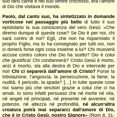
suo farsi carne e nel suo venire crocifisso, era l’amore
di Dio che visitava il mondo.
Paolo, dal canto suo, ha sintetizzato in domande
vorticose nel passaggio più bello
di tutto il suo
epistolario la sua conoscenza del vero Gesù: «Che
diremo dunque di queste cose? Se Dio è per noi, chi
sarà contro di noi? Egli, che non ha risparmiato il
proprio Figlio, ma lo ha consegnato per tutti noi, non
ci donerà forse ogni cosa insieme a lui? Chi muoverà
accuse contro coloro che Dio ha scelto? Dio è colui
che giustifica! Chi condannerà? Cristo Gesù è morto,
anzi è risorto, sta alla destra di Dio e intercede per
noi!
Chi ci separerà dall’amore di Cristo?
Forse la
tribolazione, l’angoscia, la persecuzione, la fame, la
nudità, il pericolo, la spada? […] In tutte queste cose
noi siamo più che vincitori grazie a colui che ci ha
amati. Io sono infatti persuaso che né morte né vita,
né angeli né principati, né presente né avvenire, né
potenze, né altezza né profondità,
né alcun’altra
creatura potrà mai separarci dall’amore di Dio,
che è in Cristo Gesù, nostro Signore
» (Rom 8, 31-