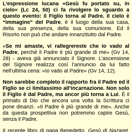
L’espressione lucana «Gesù fu portato su, in
cielo» (Lc 24, 50) ci fa rivolgere lo sguardo a
questo evento: il Figlio torna al Padre. Il cielo è
“immagine” del Padre
, è il luogo della sua casa,
della sua presenza, della sua comunione. Ed il
Risorto non può che andare innanzitutto dal Padre.
«
Se mi amaste, vi rallegrereste che io vado al
Padre
, perché il Padre è più grande di me» (Gv 14,
28) - aveva già annunciato il Signore. L’ascensione
del Signore realizza così l’annuncio da lui fatto
nell’ultima cena: «Io vado al Padre» (Gv 14, 12).
Non sarebbe completo il rapporto fra il Padre ed il
Figlio se ci limitassimo all’incarnazione. Non solo
il Figlio è dal Padre, ma ancor più torna a Lui
. È il
primato di Dio che ancora una volta la Scrittura ci
pone dinanzi. «Il Padre è più grande di me». Anche
da questa prospettiva non potremmo capire Gesù,
senza il Padre.
Il recente libro di papa Benedetto,
Gesù di Nazaret
,