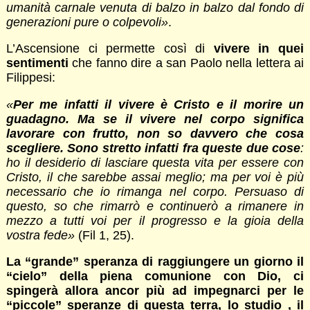
umanità carnale venuta di balzo in balzo dal fondo di
generazioni pure o colpevoli»
.
L’Ascensione ci permette così di
vivere in quei
sentimenti
che fanno dire a san Paolo nella lettera ai
Filippesi:
«
Per me infatti il vivere è Cristo e il morire un
guadagno. Ma se il vivere nel corpo significa
lavorare con frutto, non so davvero che cosa
scegliere. Sono stretto infatti fra queste due cose
:
ho il desiderio di lasciare questa vita per essere con
Cristo, il che sarebbe assai meglio; ma per voi è più
necessario che io rimanga nel corpo. Persuaso di
questo, so che rimarrò e continuerò a rimanere in
mezzo a tutti voi per il progresso e la gioia della
vostra fede»
(Fil 1, 25).
La “grande” speranza di raggiungere un giorno il
“cielo” della piena comunione con Dio, ci
spingerà allora ancor più ad impegnarci per le
“piccole” speranze di questa terra, lo studio , il