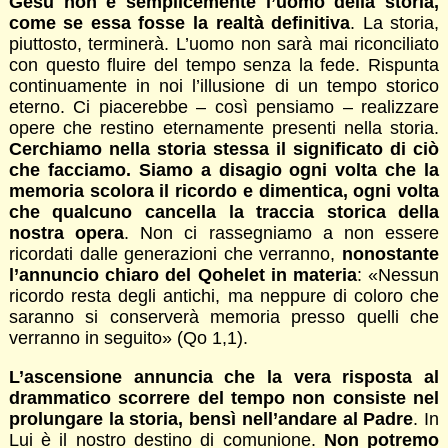
Gesù non è semplicemente l’uomo della storia,
come se essa fosse la realtà definitiva
. La storia,
piuttosto, terminerà. L’uomo non sarà mai riconciliato
con questo fluire del tempo senza la fede. Rispunta
continuamente in noi l’illusione di un tempo storico
eterno. Ci piacerebbe – così pensiamo – realizzare
opere che restino eternamente presenti nella storia.
Cerchiamo nella storia stessa il significato di ciò
che facciamo. Siamo a disagio ogni volta che la
memoria scolora il ricordo e dimentica, ogni volta
che qualcuno cancella la traccia storica della
nostra opera
. Non ci rassegniamo a non essere
ricordati dalle generazioni che verranno,
nonostante
l’annuncio chiaro del Qohelet in materia
: «Nessun
ricordo resta degli antichi, ma neppure di coloro che
saranno si conserverà memoria presso quelli che
verranno in seguito» (Qo 1,1).
L’ascensione annuncia che la vera risposta al
drammatico scorrere del tempo non consiste nel
prolungare la storia, bensì nell’andare al Padre
. In
Lui è il nostro destino di comunione.
Non potremo