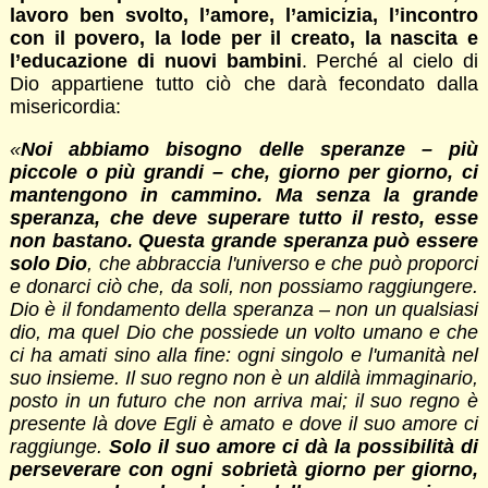
lavoro ben svolto, l’amore, l’amicizia, l’incontro
con il povero, la lode per il creato, la nascita e
l’educazione di nuovi bambini
. Perché al cielo di
Dio appartiene tutto ciò che darà fecondato dalla
misericordia:
«
Noi abbiamo bisogno delle speranze – più
piccole o più grandi – che, giorno per giorno, ci
mantengono in cammino. Ma senza la grande
speranza, che deve superare tutto il resto, esse
non bastano. Questa grande speranza può essere
solo Dio
, che abbraccia l'universo e che può proporci
e donarci ciò che, da soli, non possiamo raggiungere.
Dio è il fondamento della speranza – non un qualsiasi
dio, ma quel Dio che possiede un volto umano e che
ci ha amati sino alla fine: ogni singolo e l'umanità nel
suo insieme. Il suo regno non è un aldilà immaginario,
posto in un futuro che non arriva mai; il suo regno è
presente là dove Egli è amato e dove il suo amore ci
raggiunge.
Solo il suo amore ci dà la possibilità di
perseverare con ogni sobrietà giorno per giorno,