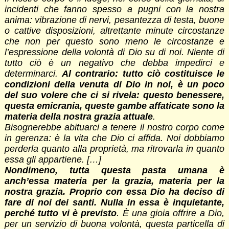
incidenti che fanno spesso a pugni con la nostra
anima: vibrazione di nervi, pesantezza di testa, buone
o cattive disposizioni, altrettante minute circostanze
che non per questo sono meno le circostanze e
l’espressione della volontà di Dio su di noi. Niente di
tutto ciò è un negativo che debba impedirci e
determinarci.
Al contrario: tutto ciò costituisce le
condizioni della venuta di Dio in noi, è un poco
del suo volere che ci si rivela: questo benessere,
questa emicrania, queste gambe affaticate sono la
materia della nostra grazia attuale
.
Bisognerebbe abituarci a tenere il nostro corpo come
in gerenza: è la vita che Dio ci affida. Noi dobbiamo
perderla quanto alla proprietà, ma ritrovarla in quanto
essa gli appartiene. […]
Nondimeno, tutta questa pasta umana è
anch’essa materia per la grazia, materia per la
nostra grazia. Proprio con essa Dio ha deciso di
fare di noi dei santi. Nulla in essa è inquietante,
perché tutto vi è previsto
. È una gioia offrire a Dio,
per un servizio di buona volontà, questa particella di