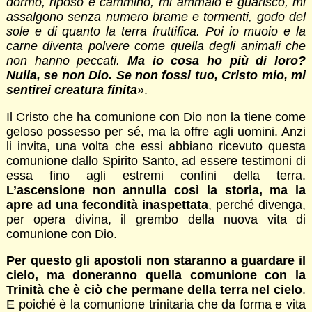
dormo, riposo e cammino, mi ammalo e guarisco, mi
assalgono senza numero brame e tormenti, godo del
sole e di quanto la terra fruttifica. Poi io muoio e la
carne diventa polvere come quella degli animali che
non hanno peccati.
Ma io cosa ho più di loro?
Nulla, se non Dio. Se non fossi tuo, Cristo mio, mi
sentirei creatura finita
»
.
Il Cristo che ha comunione con Dio non la tiene come
geloso possesso per sé, ma la offre agli uomini. Anzi
li invita, una volta che essi abbiano ricevuto questa
comunione dallo Spirito Santo, ad essere testimoni di
essa fino agli estremi confini della terra.
L’ascensione non annulla così la storia, ma la
apre ad una fecondità inaspettata
, perché divenga,
per opera divina, il grembo della nuova vita di
comunione con Dio.
Per questo gli apostoli non staranno a guardare il
cielo, ma doneranno quella comunione con la
Trinità che è ciò che permane della terra nel cielo
.
E poiché è la comunione trinitaria che da forma e vita