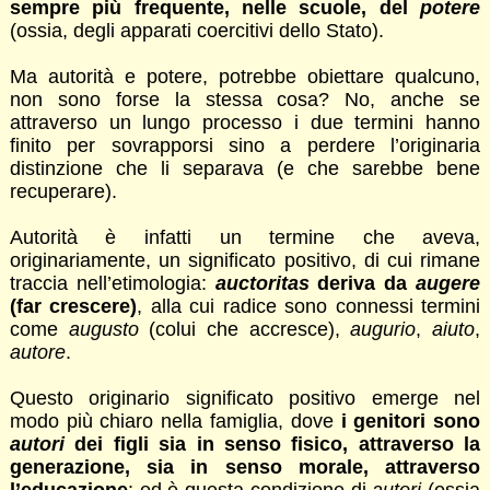
sempre più frequente, nelle scuole, del
potere
(ossia, degli apparati coercitivi dello Stato).
Ma autorità e potere, potrebbe obiettare qualcuno,
non sono forse la stessa cosa? No, anche se
attraverso un lungo processo i due termini hanno
finito per sovrapporsi sino a perdere l’originaria
distinzione che li separava (e che sarebbe bene
recuperare).
Autorità è infatti un termine che aveva,
originariamente, un significato positivo, di cui rimane
traccia nell’etimologia:
auctoritas
deriva da
augere
(far crescere)
, alla cui radice sono connessi termini
come
augusto
(colui che accresce),
augurio
,
aiuto
,
autore
.
Questo originario significato positivo emerge nel
modo più chiaro nella famiglia, dove
i genitori sono
autori
dei figli sia in senso fisico, attraverso la
generazione, sia in senso morale, attraverso
l’educazione
: ed è questa condizione di
autori
(ossia