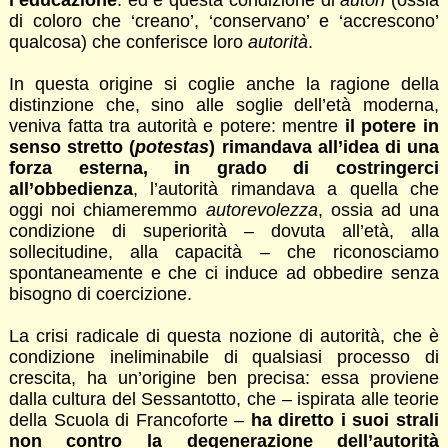
di coloro che ‘creano’, ‘conservano’ e ‘accrescono’
qualcosa) che conferisce loro
autorità
.
In questa origine si coglie anche la ragione della
distinzione che, sino alle soglie dell’età moderna,
veniva fatta tra autorità e potere: mentre
il potere in
senso stretto (
potestas
) rimandava all’idea di una
forza esterna, in grado di costringerci
all’obbedienza
, l’autorità rimandava a quella che
oggi noi chiameremmo
autorevolezza
, ossia ad una
condizione di superiorità – dovuta all’età, alla
sollecitudine, alla capacità – che riconosciamo
spontaneamente e che ci induce ad obbedire senza
bisogno di coercizione.
La crisi radicale di questa nozione di autorità, che è
condizione ineliminabile di qualsiasi processo di
crescita, ha un’origine ben precisa: essa proviene
dalla cultura del Sessantotto, che – ispirata alle teorie
della Scuola di Francoforte –
ha diretto i suoi strali
non contro la degenerazione dell’autorità