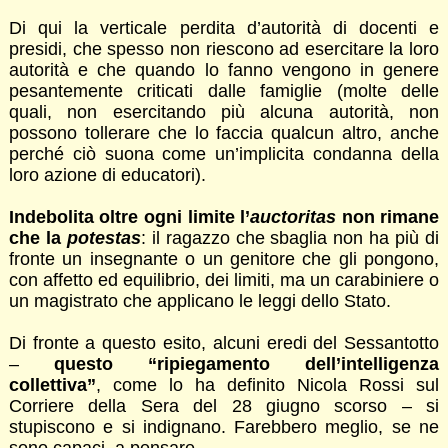
Di qui la verticale perdita d’autorità di docenti e
presidi, che spesso non riescono ad esercitare la loro
autorità e che quando lo fanno vengono in genere
pesantemente criticati dalle famiglie (molte delle
quali, non esercitando più alcuna autorità, non
possono tollerare che lo faccia qualcun altro, anche
perché ciò suona come un’implicita condanna della
loro azione di educatori).
Indebolita oltre ogni limite l’
auctoritas
non rimane
che la
potestas
: il ragazzo che sbaglia non ha più di
fronte un insegnante o un genitore che gli pongono,
con affetto ed equilibrio, dei limiti, ma un carabiniere o
un magistrato che applicano le leggi dello Stato.
Di fronte a questo esito, alcuni eredi del Sessantotto
–
questo “ripiegamento dell’intelligenza
collettiva”
, come lo ha definito Nicola Rossi sul
Corriere della Sera del 28 giugno scorso – si
stupiscono e si indignano. Farebbero meglio, se ne
sono capaci, a pensare.