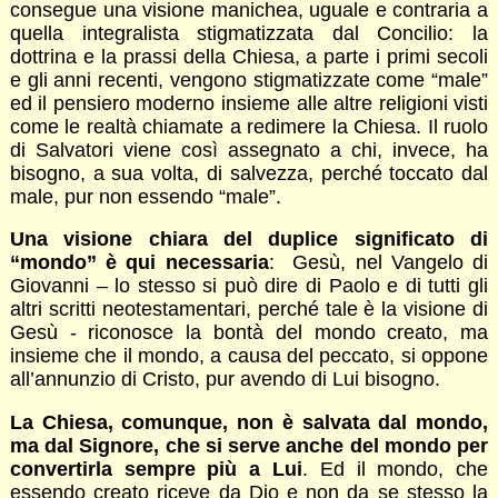
consegue una visione manichea, uguale e contraria a
quella integralista stigmatizzata dal Concilio: la
dottrina e la prassi della Chiesa, a parte i primi secoli
e gli anni recenti, vengono stigmatizzate come “male”
ed il pensiero moderno insieme alle altre religioni visti
come le realtà chiamate a redimere la Chiesa. Il ruolo
di Salvatori viene così assegnato a chi, invece, ha
bisogno, a sua volta, di salvezza, perché toccato dal
male, pur non essendo “male”.
Una visione chiara del duplice significato di
“mondo” è qui necessaria
: Gesù, nel Vangelo di
Giovanni – lo stesso si può dire di Paolo e di tutti gli
altri scritti neotestamentari, perché tale è la visione di
Gesù - riconosce la bontà del mondo creato, ma
insieme che il mondo, a causa del peccato, si oppone
all’annunzio di Cristo, pur avendo di Lui bisogno.
La Chiesa, comunque, non è salvata dal mondo,
ma dal Signore, che si serve anche del mondo per
convertirla sempre più a Lui
. Ed il mondo, che
essendo creato riceve da Dio e non da se stesso la