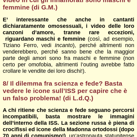
femmine (di G.M.)
E’ interessante che anche in cantanti
dichiaratamente omosessuali, i video delle loro
canzoni d’amore, tranne rare eccezioni,
riguardano maschi e femmine
(così, ad esempio,
Tiziano Ferro, vedi
Incanto
), perché altrimenti non
venderebbero, perché sanno bene che la maggior
parte degli amori sono fra maschi e femmine (non
certo per omofobia, altrimenti l’outing avrebbe fatto
crollare le vendite dei loro dischi!).
8/ Il dilemma fra scienza e fede? Basta
vedere le icone sull’ISS per capire che è
un falso problema! (di L.d.Q.)
A chi ritiene che scienza e fede seguano percorsi
incompatibili, basta mostrare le immagini
dell’interno della ISS. La sezione russa è piena di
crocifissi ed icone della Madonna ortodossi (dopo
70 anni di comunismo!)
, un’astronauta statunitense