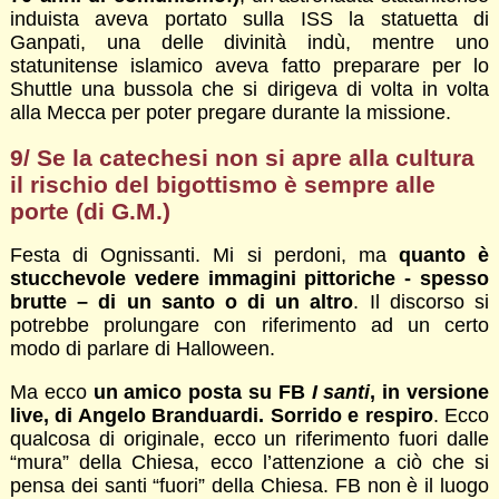
induista aveva portato sulla ISS la statuetta di
Ganpati, una delle divinità indù, mentre uno
statunitense islamico aveva fatto preparare per lo
Shuttle una bussola che si dirigeva di volta in volta
alla Mecca per poter pregare durante la missione.
9/ Se la catechesi non si apre alla cultura
il rischio del bigottismo è sempre alle
porte (di G.M.)
Festa di Ognissanti. Mi si perdoni, ma
quanto è
stucchevole vedere immagini pittoriche - spesso
brutte – di un santo o di un altro
. Il discorso si
potrebbe prolungare con riferimento ad un certo
modo di parlare di Halloween.
Ma ecco
un amico posta su FB
I santi
, in versione
live, di Angelo Branduardi. Sorrido e respiro
. Ecco
qualcosa di originale, ecco un riferimento fuori dalle
“mura” della Chiesa, ecco l’attenzione a ciò che si
pensa dei santi “fuori” della Chiesa. FB non è il luogo