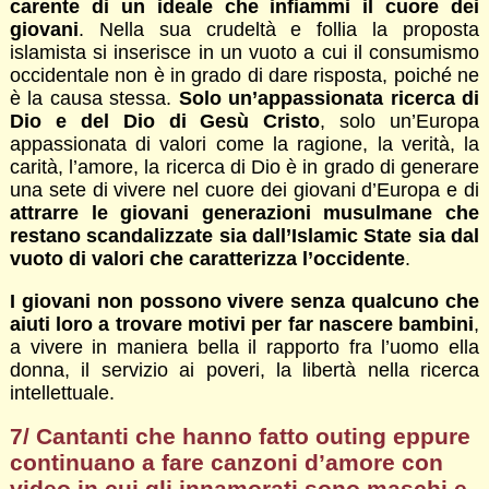
carente di un ideale che infiammi il cuore dei
giovani
. Nella sua crudeltà e follia la proposta
islamista si inserisce in un vuoto a cui il consumismo
occidentale non è in grado di dare risposta, poiché ne
è la causa stessa.
Solo un’appassionata ricerca di
Dio e del Dio di Gesù Cristo
, solo un’Europa
appassionata di valori come la ragione, la verità, la
carità, l’amore, la ricerca di Dio è in grado di generare
una sete di vivere nel cuore dei giovani d’Europa e di
attrarre le giovani generazioni musulmane che
restano scandalizzate sia dall’Islamic State sia dal
vuoto di valori che caratterizza l’occidente
.
I giovani non possono vivere senza qualcuno che
aiuti loro a trovare motivi per far nascere bambini
,
a vivere in maniera bella il rapporto fra l’uomo ella
donna, il servizio ai poveri, la libertà nella ricerca
intellettuale.
7/ Cantanti che hanno fatto outing eppure
continuano a fare canzoni d’amore con
video in cui gli innamorati sono maschi e