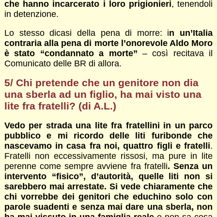
che hanno incarcerato i loro prigionieri
, tenendoli
in detenzione.
Lo stesso dicasi della pena di morre: i
n un’Italia
contraria alla pena di morte l’onorevole Aldo Moro
è stato “condannato a morte”
– così recitava il
Comunicato delle BR di allora.
5/ Chi pretende che un genitore non dia
una sberla ad un figlio, ha mai visto una
lite fra fratelli? (di A.L.)
Vedo per strada una lite fra fratellini in un parco
pubblico e mi ricordo delle liti furibonde che
nascevamo in casa fra noi, quattro figli e fratelli
.
Fratelli non eccessivamente rissosi, ma pure in lite
perenne come sempre avviene fra fratelli
. Senza un
intervento “fisico”, d’autorità, quelle liti non si
sarebbero mai arrestate. Si vede chiaramente che
chi vorrebbe dei genitori che educhino solo con
parole suadenti e senza mai dare una sberla, non
ha mai vissuto in una famiglia reale
e non sa cosa