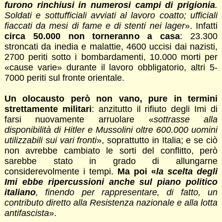
furono rinchiusi in numerosi campi di prigionia
.
Soldati e sottufficiali avviati al lavoro coatto; ufficiali
fiaccati da mesi di fame e di stenti nei lager
». Infatti
circa 50.000 non torneranno a casa
: 23.300
stroncati da inedia e malattie, 4600 uccisi dai nazisti,
2700 periti sotto i bombardamenti, 10.000 morti per
«cause varie» durante il lavoro obbligatorio, altri 5-
7000 periti sul fronte orientale.
Un olocausto però non vano, pure in termini
strettamente militari
: anzitutto il rifiuto degli Imi di
farsi nuovamente arruolare «
sottrasse alla
disponibilità di Hitler e Mussolini oltre 600.000 uomini
utilizzabili sui vari fronti
», soprattutto in Italia; e se ciò
non avrebbe cambiato le sorti del conflitto, però
sarebbe stato in grado di allungarne
considerevolmente i tempi.
Ma poi «
la scelta degli
Imi ebbe ripercussioni anche sul piano politico
italiano
, finendo per rappresentare, di fatto, un
contributo diretto alla Resistenza nazionale e alla lotta
antifascista
».