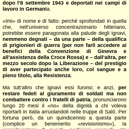
dopo l’8 settembre 1943 e deportati nei campi di
lavoro in Germani
a.
«Imi» di nome e di fatto: perché sprofondati in quella
che, nell’universo concentrazionario hitleriano,
potrebbe essere paragonata alla palude degli ignavi,
nemmeno degnati – da una parte – della qualifica
di prigionieri di guerra (per non farli accedere ai
benefici della Convenzione di Ginevra e
all’assistenza della Croce Rossa) e – dall’altra, per
mezzo secolo dopo la Liberazione – del prestigio
di aver partecipato anche loro, col sangue e a
pieno titolo, alla Resistenza
.
Ma tutt’altro che ignavi essi furono; e anzi,
per
restare fedeli al giuramento di soldati ma non
combattere contro i fratelli di patria
, pronunciarono
lungo 20 mesi il «no» della dignità a chi voleva
riportarli in Italia arruolandoli nelle truppe di Salò. Per
fortuna però, da un quindicennio a questa parte
(complice un benemerito «revisionismo»), la