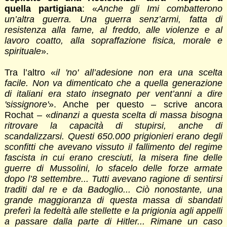
quella partigiana
: «
Anche gli Imi combatterono
un’altra guerra. Una guerra senz’armi, fatta di
resistenza alla fame, al freddo, alle violenze e al
lavoro coatto, alla sopraffazione fisica, morale e
spirituale
».
Tra l’altro «
il 'no' all’adesione non era una scelta
facile. Non va dimenticato che a quella generazione
di italiani era stato insegnato per vent’anni a dire
'sissignore'
». Anche per questo – scrive ancora
Rochat – «
dinanzi a questa scelta di massa bisogna
ritrovare la capacità di stupirsi, anche di
scandalizzarsi. Questi 650.000 prigionieri erano degli
sconfitti che avevano vissuto il fallimento del regime
fascista in cui erano cresciuti, la misera fine delle
guerre di Mussolini, lo sfacelo delle forze armate
dopo l’8 settembre... Tutti avevano ragione di sentirsi
traditi dal re e da Badoglio... Ciò nonostante, una
grande maggioranza di questa massa di sbandati
preferì la fedeltà alle stellette e la prigionia agli appelli
a passare dalla parte di Hitler... Rimane un caso