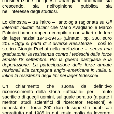
considerazione di questi «partigiani anomali» sta
crescendo, sia nell’opinione pubblica sia
nell’interesse degli studiosi.
Lo dimostra – tra l’altro – l’antologia ragionata su
Gli
internati militari italiani
che Mario Avagliano e Marco
Palmieri hanno appena compilato con «diari e lettere
dai lager nazisti 1943-1945» (Einaudi, pp. 336, euro
20). «
Oggi si parla di 4 diverse Resistenze
– così lo
storico Giorgio Rochat nella prefazione –,
senza una
graduatoria: la resistenza contro i tedeschi delle forze
armate l’8 settembre. Poi la guerra partigiana e la
deportazione. La partecipazione delle forze armate
nazionali alla campagna anglo¬americana in Italia. E
infine la resistenza degli Imi nei lager tedeschi
».
Un chiarimento che suona da definitivo
riconoscimento della storia «ufficiale» per il muto
sacrificio di quegli uomini, sul quale peraltro (a parte i
meritori studi scientifici di ricercatori tedeschi) e
nonostante i forse 200 diari di superstiti pubblicati
soprattutto dal 1985 in qui, resta molto da lavorare: