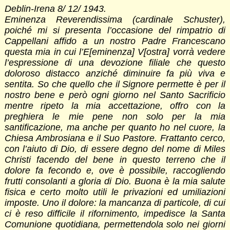
Deblin-Irena 8/ 12/ 1943.
Eminenza Reverendissima (cardinale Schuster),
poiché mi si presenta l’occasione del rimpatrio di
Cappellani affido a un nostro Padre Francescano
questa mia in cui l’E[eminenza] V[ostra] vorrà vedere
l’espressione di una devozione filiale che questo
doloroso distacco anziché diminuire fa più viva e
sentita. So che quello che il Signore permette è per il
nostro bene e però ogni giorno nel Santo Sacrificio
mentre ripeto la mia accettazione, offro con la
preghiera le mie pene non solo per la mia
santificazione, ma anche per quanto ho nel cuore, la
Chiesa Ambrosiana e il Suo Pastore. Frattanto cerco,
con l’aiuto di Dio, di essere degno del nome di Miles
Christi facendo del bene in questo terreno che il
dolore fa fecondo e, ove è possibile, raccogliendo
frutti consolanti a gloria di Dio. Buona è la mia salute
fisica e certo molto utili le privazioni ed umiliazioni
imposte. Uno il dolore: la mancanza di particole, di cui
ci è reso difficile il rifornimento, impedisce la Santa
Comunione quotidiana, permettendola solo nei giorni