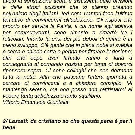
avuto la sensazione acuta e tristissima delle divisioni
e delle atroci scissioni che si stanno creando
nell’animo degli italiani. Ieri sera Cantori fece l’ultimo
tentativo di convincermi all’adesione. Gli risposi che
proprio per servire la Patria, il cui nome egli agitava
per commuovermi, sono rimasto e rimarrò tra i
reticolati. Intanto la crisi dei più deboli di spirito è in
pieno sviluppo. C’è gente che in piena notte si sveglia
e cerca e chiede carta e penna per firmare l’adesione;
altri che dopo aver firmato vanno a furia a
consegnarla al comando nazista per tema di doverci
ripensare sopra. Ci sono colleghi che non dormono
tutta la notte. Altri che passano l’intera giornata a
cercare di convincersi e a chiedere consiglio. Mi
mantengo sereno, ma non posso non rattristarmi al
vedere tanta debolezza e tanto squilibrio.
Vittorio Emanuele Giuntella
2/ Lazzati: da cristiano so che questa pena è per il
bene