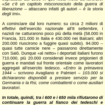
«
Se c’è un capitolo misconosciuto della guerra di
liberazione
– attaccano infatti gli autori –
è la storia
degli Imi
».
A cominciare dal loro numero: su circa 2 milioni di
effettivi dell’esercito nazionale all’8 settembre, i
nazisti ne catturarono poco più della metà (58.000 in
Francia, 321.000 in Italia e 430.000 nei Balcani; altri
200.000 riuscirono a fuggire quasi subito). 94.000 –
quasi tutte camicie nere – passarono direttamente
con Salò. Dunque «al netto» i deportati italiani furono
710.000, più 20.000 considerati invece prigionieri di
guerra e mandati sul fronte orientale come lavoratori
aggregati all’esercito tedesco. «
Entro la primavera
1944
– scrivono Avagliano e Palmieri –
103.000 si
dichiararono disponibili a prestare servizio per la
Germania o la Rsi, come combattenti o come ausiliari
lavoratori
.
In totale, quindi, tra i 600 e i 650 mila rifiutarono di
continuare la guerra al fianco dei tedeschi e