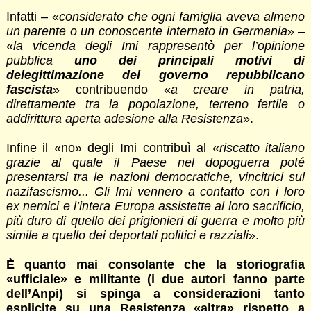
Infatti – «
considerato che ogni famiglia aveva almeno
un parente o un conoscente internato in Germania
» –
«
la vicenda degli Imi rappresentò per l’opinione
pubblica
uno dei principali motivi di
delegittimazione del governo repubblicano
fascista
» contribuendo «
a creare in patria,
direttamente tra la popolazione, terreno fertile o
addirittura aperta adesione alla Resistenza
».
Infine il «no» degli Imi contribuì al «
riscatto italiano
grazie al quale il Paese nel dopoguerra poté
presentarsi tra le nazioni democratiche, vincitrici sul
nazifascismo... Gli Imi vennero a contatto con i loro
ex nemici e l’intera Europa assistette al loro sacrificio,
più duro di quello dei prigionieri di guerra e molto più
simile a quello dei deportati politici e razziali
».
È quanto mai consolante che la storiografia
«ufficiale» e militante (i due autori fanno parte
dell’Anpi) si spinga a considerazioni tanto
esplicite su una Resistenza «altra» rispetto a