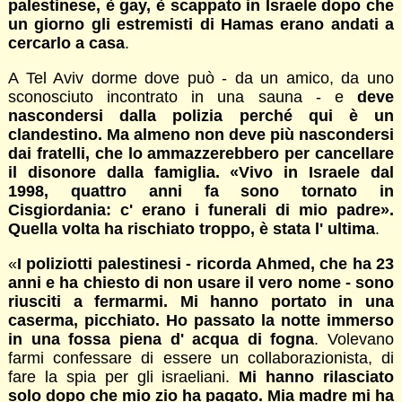
palestinese, è gay, è scappato in Israele dopo che
un giorno gli estremisti di Hamas erano andati a
cercarlo a casa
.
A Tel Aviv dorme dove può - da un amico, da uno
sconosciuto incontrato in una sauna - e
deve
nascondersi dalla polizia perché qui è un
clandestino. Ma almeno non deve più nascondersi
dai fratelli, che lo ammazzerebbero per cancellare
il disonore dalla famiglia. «Vivo in Israele dal
1998, quattro anni fa sono tornato in
Cisgiordania: c' erano i funerali di mio padre».
Quella volta ha rischiato troppo, è stata l' ultima
.
«
I poliziotti palestinesi - ricorda Ahmed, che ha 23
anni e ha chiesto di non usare il vero nome - sono
riusciti a fermarmi. Mi hanno portato in una
caserma, picchiato. Ho passato la notte immerso
in una fossa piena d' acqua di fogna
. Volevano
farmi confessare di essere un collaborazionista, di
fare la spia per gli israeliani.
Mi hanno rilasciato
solo dopo che mio zio ha pagato. Mia madre mi ha