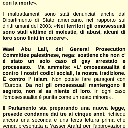
con la morte
».
I maltrattamenti sono stati denunciati anche dal
Dipartimento di Stato americano, nel rapporto sui
diritti umani del 2003:
«Nei territori gli omosessuali
sono stati vittime di molestie, di abusi, alcuni di
loro sono finiti in carcere»
.
Wael Abu Lafi, del General Prosecution
Committee palestinese, nega: sostiene che non c'
è stato un solo caso di gay arrestato e
processato. Ma ammette: «L' omosessualità è
contro i nostri codici sociali, la nostra tradizione.
È contro l' Islam
. Non potete fare paragoni con
l'Europa.
Da noi gli omosessuali mantengono il
segreto, non si sa niente di loro
. In ogni caso
l'omosessualità è punita come un reato minore».
Il Parlamento sta preparando una nuova legge,
prevede condanne dai tre ai cinque anni
: richiede
ancora una seconda e una terza lettura prima che
venga presentata a Yasser Arafat per l'approvazione