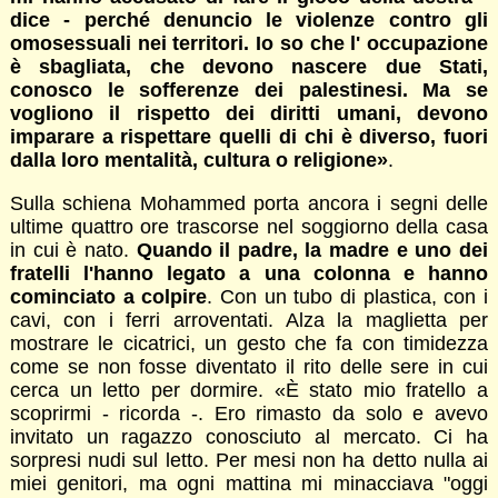
dice - perché denuncio le violenze contro gli
omosessuali nei territori. Io so che l' occupazione
è sbagliata, che devono nascere due Stati,
conosco le sofferenze dei palestinesi. Ma se
vogliono il rispetto dei diritti umani, devono
imparare a rispettare quelli di chi è diverso, fuori
dalla loro mentalità, cultura o religione»
.
Sulla schiena Mohammed porta ancora i segni delle
ultime quattro ore trascorse nel soggiorno della casa
in cui è nato.
Quando il padre, la madre e uno dei
fratelli l'hanno legato a una colonna e hanno
cominciato a colpire
. Con un tubo di plastica, con i
cavi, con i ferri arroventati. Alza la maglietta per
mostrare le cicatrici, un gesto che fa con timidezza
come se non fosse diventato il rito delle sere in cui
cerca un letto per dormire. «È stato mio fratello a
scoprirmi - ricorda -. Ero rimasto da solo e avevo
invitato un ragazzo conosciuto al mercato. Ci ha
sorpresi nudi sul letto. Per mesi non ha detto nulla ai
miei genitori, ma ogni mattina mi minacciava "oggi