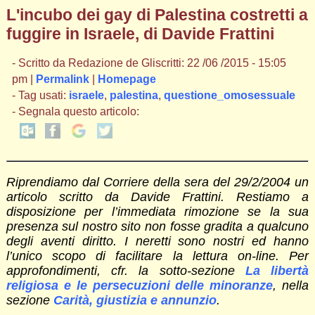
L'incubo dei gay di Palestina costretti a
fuggire in Israele, di Davide Frattini
- Scritto da Redazione de Gliscritti: 22 /06 /2015 - 15:05
pm |
Permalink
|
Homepage
- Tag usati:
israele
,
palestina
,
questione_omosessuale
- Segnala questo articolo:
Riprendiamo dal Corriere della sera del 29/2/2004 un
articolo scritto da Davide Frattini. Restiamo a
disposizione per l’immediata rimozione se la sua
presenza sul nostro sito non fosse gradita a qualcuno
degli aventi diritto. I neretti sono nostri ed hanno
l’unico scopo di facilitare la lettura on-line. Per
approfondimenti, cfr. la sotto-sezione
La libertà
religiosa e le persecuzioni delle minoranze
, nella
sezione
Carità, giustizia e annunzio
.