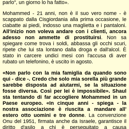
parlo", un giorno lo ha fatto».
Mohammed - 21 anni, non è il suo vero nome - è
scappato dalla Cisgiordania alla prima occasione, le
ciabatte ai piedi, indosso una maglietta e i pantaloni.
All'inizio non voleva andare con i clienti, ancora
adesso non ammette di prostituirsi
. Non sa
spiegare come trova i soldi, abbassa gli occhi scuri,
ripete che lui sta lontano dalla droga e dall'alcol. È
stato in carcere undici mesi con l'accusa di aver
rubato un telefonino, è uscito in agosto.
«Non parlo con la mia famiglia da quando sono
qui - dice -. Credo che solo mia sorella più grande
sarebbe disposta ad aiutarmi, se la situazione
fosse diversa. Così per lei è impossibile». Shaul
sta tentando di far accogliere Mohammed in un
Paese europeo. «In cinque anni - spiega - la
nostra associazione è riuscita a mandare all'
estero otto uomini e tre donne
. La convenzione
Onu del 1951, firmata anche da Israele, garantisce il
diritto d'asilo a chi è perseguitato a causa