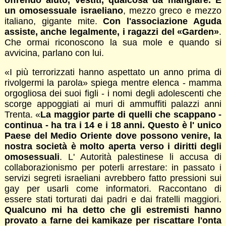
un omosessuale israeliano
, mezzo greco e mezzo
italiano, gigante mite.
Con l'associazione Aguda
assiste, anche legalmente, i ragazzi del «Garden»
.
Che ormai riconoscono la sua mole e quando si
avvicina, parlano con lui.
«I più terrorizzati hanno aspettato un anno prima di
rivolgermi la parola» spiega mentre elenca - mamma
orgogliosa dei suoi figli - i nomi degli adolescenti che
scorge appoggiati ai muri di ammuffiti palazzi anni
Trenta. «
La maggior parte di quelli che scappano -
continua - ha tra i 14 e i 18 anni. Questo è l' unico
Paese del Medio Oriente dove possono venire, la
nostra società è molto aperta verso i diritti degli
omosessuali
. L' Autorità palestinese li accusa di
collaborazionismo per poterli arrestare: in passato i
servizi segreti israeliani avrebbero fatto pressioni sui
gay per usarli come informatori. Raccontano di
essere stati torturati dai padri e dai fratelli maggiori.
Qualcuno mi ha detto che gli estremisti hanno
provato a farne dei kamikaze per riscattare l'onta