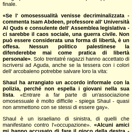
finale.
«Se l' omosessualità venisse decriminalizzata -
commenta Isam Abdeen, professore all' Università
Al Quds e consulente dell' Assemblea legislativa -
ci sarebbe il caos sociale, una guerra civile. Non
può essere considerata una forma di libertà, è un
offesa. Nessun politico palestinese la
difenderebbe mai come pratica di libertà
personale»
. Solo trentatré ragazzi hanno accettato di
iscriversi ad Aguda, anche se la tessera con i colori
dell' arcobaleno potrebbe salvare loro la vita:
Shaul ha arrangiato un accordo informale con la
polizia, perché non espella i giovani nella sua
lista
. «Entrare a far parte di un'associazione
omosessuale è molto difficile - spiega Shaul - quasi
non ammettono con se stessi di essere gay».
Shaul è un israeliano di sinistra, di quelli che
manifestano contro l'«occupazione».
«Alcuni amici
mi hanno accusato di fare il gioco della destra -