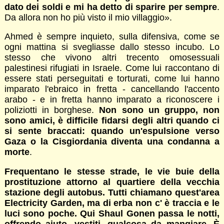
dato dei soldi e mi ha detto di sparire per sempre
.
Da allora non ho più visto il mio villaggio».
Ahmed è sempre inquieto, sulla difensiva, come se
ogni mattina si svegliasse dallo stesso incubo. Lo
stesso che vivono altri trecento omosessuali
palestinesi rifugiati in Israele. Come lui raccontano di
essere stati perseguitati e torturati, come lui hanno
imparato l'ebraico in fretta - cancellando l'accento
arabo - e in fretta hanno imparato a riconoscere i
poliziotti in borghese.
Non sono un gruppo, non
sono amici, è difficile fidarsi degli altri quando ci
si sente braccati: quando un'espulsione verso
Gaza o la Cisgiordania diventa una condanna a
morte
.
Frequentano le stesse strade, le vie buie della
prostituzione attorno al quartiere della vecchia
stazione degli autobus. Tutti chiamano quest'area
Electricity Garden, ma di erba non c' è traccia e le
luci sono poche. Qui Shaul Gonen passa le notti,
offrendo aiuto, vestiti, qualcosa da mangiare. È