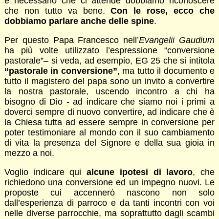
e necessario che ci attende dobbiamo riconoscere
che non tutto va bene.
Con le rose, ecco che
dobbiamo parlare anche delle spine
.
Per questo Papa Francesco nell’
Evangelii Gaudium
ha più volte utilizzato l’espressione “conversione
pastorale”– si veda, ad esempio, EG 25 che si intitola
“pastorale in conversione”
, ma tutto il documento e
tutto il magistero del papa sono un invito a convertire
la nostra pastorale, uscendo incontro a chi ha
bisogno di Dio - ad indicare che siamo noi i primi a
doverci sempre di nuovo convertire, ad indicare che è
la Chiesa tutta ad essere sempre in conversione per
poter testimoniare al mondo con il suo cambiamento
di vita la presenza del Signore e della sua gioia in
mezzo a noi.
Voglio indicare qui
alcune ipotesi di lavoro
, che
richiedono una conversione ed un impegno nuovi. Le
proposte cui accennerò nascono non solo
dall’esperienza di parroco e da tanti incontri con voi
nelle diverse parrocchie, ma soprattutto dagli scambi