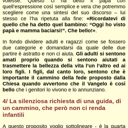
volesse. Questo ci ha detto il papa con
quell’espressione così semplice e vera che potremmo
scegliere come una sintesi del suo discorso – lui
stesso ce l’ha ripetuta alla fine:
«Ricordatevi di
quello che ha detto quel bambino: “Oggi ho visto
papà e mamma baciarsi!”. Che bello!»
.
In fondo dividere adulti e ragazzi come se fossero
due categorie e domandarsi da quale delle due
partire è astratto e non ci aiuta.
Gli adulti si sentono
amati proprio quando si sentono aiutati a
trasmettere la bellezza della vita l’un l’altro ed ai
loro figli. I figli, dal canto loro, sentono che è
importante il cammino della fede proposto dalla
Chiesa quando avvertono che il Vangelo è così
bello
che i genitori lo vivono e lo annunziano.
4/ La silenziosa richiesta di una guida, di
un cammino, che però non ci renda
infantili
A questo proposito voglio sottolineare - è la quarta