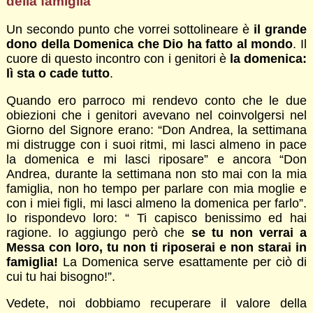
della famiglia
Un secondo punto che vorrei sottolineare è
il grande
dono della Domenica che Dio ha fatto al mondo
. Il
cuore di questo incontro con i genitori è
la domenica:
lì sta o cade tutto
.
Quando ero parroco mi rendevo conto che le due
obiezioni che i genitori avevano nel coinvolgersi nel
Giorno del Signore erano: “Don Andrea, la settimana
mi distrugge con i suoi ritmi, mi lasci almeno in pace
la domenica e mi lasci riposare” e ancora “Don
Andrea, durante la settimana non sto mai con la mia
famiglia, non ho tempo per parlare con mia moglie e
con i miei figli, mi lasci almeno la domenica per farlo”.
Io rispondevo loro: “ Ti capisco benissimo ed hai
ragione. Io aggiungo però che
se tu non verrai a
Messa con loro, tu non ti riposerai e non starai in
famiglia!
La Domenica serve esattamente per ciò di
cui tu hai bisogno!”.
Vedete, noi dobbiamo recuperare il valore della