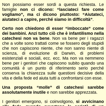
Non possiamo esser sordi a questa richiesta. Le
famiglie
non ci dicono: “lasciateci fare come
vogliamo”, ma ci dicono piuttosto: “Aiutateci,
aiutateci a capire, perché siamo in difficoltà”
.
Certo non chiedono di esser “imboccate” come
dei bambini. Anzi tutto ciò che è infantilismo nella
catechesi non va bene
. Non va bene per i ragazzi
che a volte sono trattati come se fossero degli stupidi
che non capiscono niente, che non sanno niente di
scienza, di evoluzione di Darwin, di problemi
esistenziali e sociali, ecc. ecc. Ma non va nemmeno
bene per i genitori che capiscono subito quando una
comunità è un punto di riferimento serio perché
conserva la chiarezza sulle questioni decisive della
vita e della fede ed aiuta tutti a confrontarsi con esse.
Una proposta “molle” di catechesi sarebbe
assolutamente inutile
e non sarebbe apprezzata.
I genitori emergono, si coinvolgono,
si avvicinano