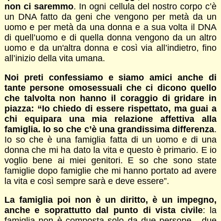
non ci saremmo
. In ogni cellula del nostro corpo c’è
un DNA fatto da geni che vengono per metà da un
uomo e per metà da una donna e a sua volta il DNA
di quell’uomo e di quella donna vengono da un altro
uomo e da un'altra donna e così via all’indietro, fino
all’inizio della vita umana.
Noi preti confessiamo e siamo amici anche di
tante persone omosessuali che ci dicono quello
che talvolta non hanno il coraggio di gridare in
piazza: “Io chiedo di essere rispettato, ma guai a
chi equipara una mia relazione affettiva alla
famiglia. Io so che c’è una grandissima differenza
.
Io so che è una famiglia fatta di un uomo e di una
donna che mi ha dato la vita e questo è primario. E io
voglio bene ai miei genitori. E so che sono state
famiglie dopo famiglie che mi hanno portato ad avere
la vita e così sempre sarà e deve essere”.
La famiglia poi non è un diritto, è un impegno,
anche e soprattutto dal punto di vista civile
: la
famiglia non è composta solo da due persone - due