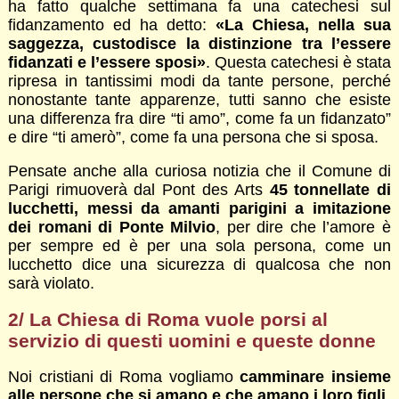
ha fatto qualche settimana fa una catechesi sul
fidanzamento ed ha detto:
«La Chiesa, nella sua
saggezza, custodisce la distinzione tra l’essere
fidanzati e l’essere sposi»
. Questa catechesi è stata
ripresa in tantissimi modi da tante persone, perché
nonostante tante apparenze, tutti sanno che esiste
una differenza fra dire “ti amo”, come fa un fidanzato”
e dire “ti amerò”, come fa una persona che si sposa.
Pensate anche alla curiosa notizia che il Comune di
Parigi rimuoverà dal Pont des Arts
45 tonnellate di
lucchetti, messi da amanti parigini a imitazione
dei romani di Ponte Milvio
, per dire che l’amore è
per sempre ed è per una sola persona, come un
lucchetto dice una sicurezza di qualcosa che non
sarà violato.
2/ La Chiesa di Roma vuole porsi al
servizio di questi uomini e queste donne
Noi cristiani di Roma vogliamo
camminare insieme
alle persone che si amano e che amano i loro figli
.