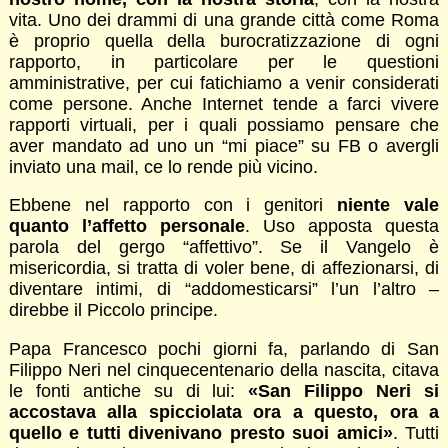
vita. Uno dei drammi di una grande città come Roma
è proprio quella della burocratizzazione di ogni
rapporto, in particolare per le questioni
amministrative, per cui fatichiamo a venir considerati
come persone. Anche Internet tende a farci vivere
rapporti virtuali, per i quali possiamo pensare che
aver mandato ad uno un “mi piace” su FB o avergli
inviato una mail, ce lo rende più vicino.
Ebbene nel rapporto con i genitori
niente vale
quanto l’affetto personale
. Uso apposta questa
parola del gergo “affettivo”. Se il Vangelo è
misericordia, si tratta di voler bene, di affezionarsi, di
diventare intimi, di “addomesticarsi” l’un l’altro –
direbbe il Piccolo principe.
Papa Francesco pochi giorni fa, parlando di San
Filippo Neri nel cinquecentenario della nascita, citava
le fonti antiche su di lui:
«San Filippo Neri si
accostava alla spicciolata ora a questo, ora a
quello e tutti divenivano presto suoi amici»
. Tutti