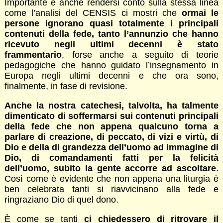
Importante è anche rendersi conto sulla stessa linea
come l’analisi del CENSIS ci mostri che
ormai le
persone ignorano quasi totalmente i principali
contenuti della fede, tanto l’annunzio che hanno
ricevuto negli ultimi decenni è stato
frammentario
, forse anche a seguito di teorie
pedagogiche che hanno guidato l’insegnamento in
Europa negli ultimi decenni e che ora sono,
finalmente, in fase di revisione.
Anche la nostra catechesi, talvolta, ha talmente
dimenticato di soffermarsi sui contenuti principali
della fede che non appena qualcuno torna a
parlare di creazione, di peccato, di vizi e virtù, di
Dio e della di grandezza dell’uomo ad immagine di
Dio, di comandamenti fatti per la felicità
dell’uomo, subito la gente accorre ad ascoltare
.
Così come è evidente che non appena una liturgia è
ben celebrata tanti si riavvicinano alla fede e
ringraziano Dio di quel dono.
È come se tanti
ci chiedessero di ritrovare il