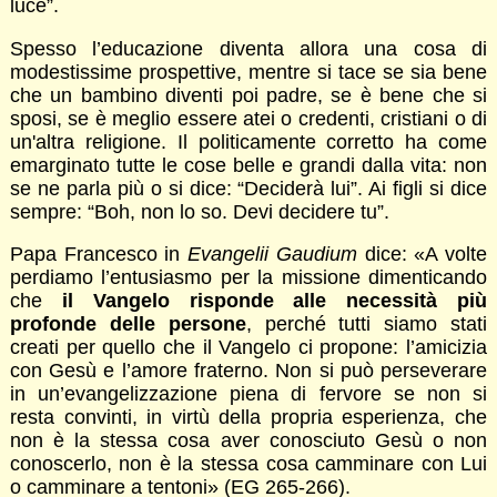
luce”.
Spesso l’educazione diventa allora una cosa di
modestissime prospettive, mentre si tace se sia bene
che un bambino diventi poi padre, se è bene che si
sposi, se è meglio essere atei o credenti, cristiani o di
un'altra religione. Il politicamente corretto ha come
emarginato tutte le cose belle e grandi dalla vita: non
se ne parla più o si dice: “Deciderà lui”. Ai figli si dice
sempre: “Boh, non lo so. Devi decidere tu”.
Papa Francesco in
Evangelii Gaudium
dice: «A volte
perdiamo l’entusiasmo per la missione dimenticando
che
il Vangelo risponde alle necessità più
profonde delle persone
, perché tutti siamo stati
creati per quello che il Vangelo ci propone: l’amicizia
con Gesù e l’amore fraterno. Non si può perseverare
in un’evangelizzazione piena di fervore se non si
resta convinti, in virtù della propria esperienza, che
non è la stessa cosa aver conosciuto Gesù o non
conoscerlo, non è la stessa cosa camminare con Lui
o camminare a tentoni» (EG 265-266).