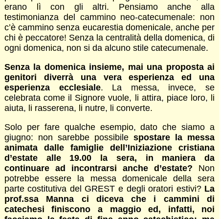
erano lì con gli altri. Pensiamo anche alla
testimonianza del cammino neo-catecumenale: non
c’è cammino senza eucarestia domenicale, anche per
chi è peccatore! Senza la centralità della domenica, di
ogni domenica, non si da alcuno stile catecumenale.
Senza la domenica insieme, mai una proposta ai
genitori diverrà una vera esperienza ed una
esperienza ecclesiale
. La messa, invece, se
celebrata come il Signore vuole, li attira, piace loro, li
aiuta, li rasserena, li nutre, li converte.
Solo per fare qualche esempio, dato che siamo a
giugno: non sarebbe possibile
spostare la messa
animata dalle famiglie dell’Iniziazione cristiana
d’estate alle 19.00 la sera, in maniera da
continuare ad incontrarsi anche d’estate?
Non
potrebbe essere la messa domenicale della sera
parte costitutiva del GREST e degli oratori estivi?
La
prof.ssa Manna ci diceva che i cammini di
catechesi finiscono a maggio ed, infatti, noi