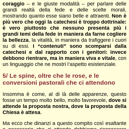
coraggio
– e le giuste modalità – per parlare delle
grandi realtà della fede e delle scelte morali,
mostrando quanto esse siano belle e attraenti.
Non è
più vero che oggi la catechesi è troppo dottrinale:
è vero piuttosto che nessuno presenta più i
grandi temi della fede in maniera da farne cogliere
la bellezza
, la vitalità, in maniera da trafiggere i cuori
su di essi.
I “contenuti” sono scomparsi dalla
catechesi e dal rapporto con i genitori: invece
debbono rientrare, ma in maniera viva e vitale
, con
un linguaggio che ne mostri l’aspetto esistenziale.
5/ Le spine, oltre che le rose, e le
conversioni pastorali che ci attendono
Insomma è come, al di là delle apparenze, questo
fosse un tempo molto bello, molto favorevole,
dove si
attende la proposta nostra, dove la proposta della
Chiesa è attesa
.
Ma ecco che dinanzi a questo compito così esaltante