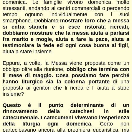
domenica. Le famiglie vivono domenica molto
stressanti, andando ai centri commerciali o perdendo
tempo ognuno individualmente con i suoi
smartphone. Dobbiamo
mostrare loro che a messa
si entra stanchi e si esce ristorati, ricreati,
dobbiamo mostrare che la messa aiuta a parlarsi
fra marito e mogie, aiuta a fare la pace, aiuta a
testimoniare la fede ed ogni cosa buona ai figli
,
aiuta a stare insieme.
Eppure, a volte, la Messa viene proposta come un
obbligo oltre alla riunione,
obbligo che termina con
il mese di maggio. Cosa possiamo fare perché
l’anno liturgico sia la colonna portante
di una
proposta ai genitori che li ricrea e li aiuta a stare
insieme?
Questo è il punto determinante di un
rinnovamento della catechesi in stile
catecumenale. I catecumeni vivevano l’esperienza
della liturgia ogni domenica
. Certo non
partecipavano ancora alla preghiera eucaristica, ma