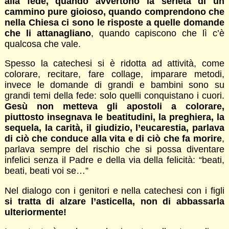
alla fede, quando avvertono la serietà di un
cammino pure gioioso, quando comprendono che
nella Chiesa ci sono le risposte a quelle domande
che li attanagliano
, quando capiscono che lì c’è
qualcosa che vale.
Spesso la catechesi si è ridotta ad attività, come
colorare, recitare, fare collage, imparare metodi,
invece le domande di grandi e bambini sono su
grandi temi della fede: solo quelli conquistano i cuori.
Gesù non metteva gli apostoli a colorare,
piuttosto insegnava le beatitudini, la preghiera, la
sequela, la carità, il giudizio, l’eucarestia, parlava
di ciò che conduce alla vita e di ciò che fa morire
,
parlava sempre del rischio che si possa diventare
infelici senza il Padre e della via della felicità: “beati,
beati, beati voi se…”
Nel dialogo con i genitori e nella catechesi con i figli
si tratta di alzare l’asticella, non di abbassarla
ulteriormente!