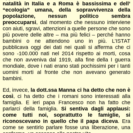
natalità in Italia e a Roma è bassissima e dell’
“ecologia” umana, della sopravvivenza della
popolazione, nessun politico sembra
preoccuparsi
, dal momento che nessuno interviene
con aiuti, sgravi, attenzioni a quelle persone che sono
più povere delle altre – ma più felici – perché hanno
bambini o ne attendono uno in più. L’ISTAT
pubblicava oggi dei dati nei quali si afferma che ci
sono -100.000 nati nel 2014 rispetto ai morti, cosa
che non avveniva dal 1919, alla fine della I guerra
mondiale, dove i nati erano stati pochissimi per i tanti
uomini morti al fronte che non avevano generato
bambini.
Ed, invece,
la dott.ssa Manna ci ha detto che non è
così
, ci ha detto che i romani sono interessati alla
famiglia. E ieri papa Francesco non ha fatto che
parlarci della famiglia.
Si sentiva dagli applausi:
come tutti noi, soprattutto le famiglie, si
riconoscevano in quello che il papa diceva
. Era
come se sentirlo parlare fosse una liberazione, una