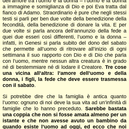
dell’amore tra l’uomo e la donna – l’uomo e la donna
a immagine e somiglianza di Dio e poi Eva tratta dal
fianco di Adamo. Straordinario è pure che negli stessi
testi si parli per ben due volte della benedizione della
fecondità, della benedizione di donare la vita. E per
due volte si parla ancora dell’annunzio della fede a
quei due esseri così differenti, l’uomo e la donna –
infatti, in Genesi si parla subito del dono del sabato
che permette all’uomo di ritrovare all’inizio di ogni
settimana il suo rapporto con Dio e di Dio che parla
con l’uomo, mentre nessun altra creatura è in grado
né di bestemmiare né di lodare il Creatore.
Tre cose
una vicina all’altra: l’amore dell’uomo e della
donna, i figli, la fede
che deve essere trasmessa
con il sabato
.
Si potrebbe dire che la famiglia è antica quanto
l’uomo: ognuno di noi deve la sua vita ad un’infinità di
famiglie che lo hanno preceduto.
Sarebbe bastata
una coppia che non si fosse amata almeno per un
istante e che non avesse avuto un bambino da
quando esiste l’uomo ad oggi, ed ecco che noi