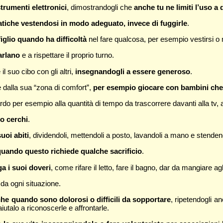
strumenti elettronici
, dimostrandogli che
anche tu ne limiti l’uso 
matiche vestendosi in modo adeguato, invece di fuggirle
.
figlio quando ha difficoltà
nel fare qualcosa, per esempio vestirsi o
arlano
e a rispettare il proprio turno.
il suo cibo con gli altri,
insegnandogli a essere generoso
.
e dalla sua “zona di comfort”,
per esempio giocare con bambini che p
ardo per esempio alla quantità di tempo da trascorrere davanti alla tv, a
lo cerchi
.
uoi abiti
, dividendoli, mettendoli a posto, lavandoli a mano e stendend
quando questo richiede qualche sacrificio
.
ga i suoi doveri
, come rifare il letto, fare il bagno, dar da mangiare agl
 da ogni situazione.
nche quando sono dolorosi o difficili da sopportare
, ripetendogli a
utalo a riconoscerle e affrontarle.