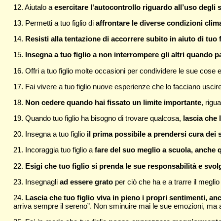
12. Aiutalo a
esercitare l‘autocontrollo riguardo all’uso degli 
13. Permetti a tuo figlio di
affrontare le diverse condizioni cli
14.
Resisti alla tentazione di accorrere subito in aiuto di tuo 
15.
Insegna a tuo figlio a non interrompere gli altri quando p
16. Offri a tuo figlio molte occasioni per condividere le sue cose e 
17. Fai vivere a tuo figlio nuove esperienze che lo facciano uscir
18.
Non cedere quando hai fissato un limite importante
, rigu
19. Quando tuo figlio ha bisogno di trovare qualcosa,
lascia che 
20. Insegna a tuo figlio
il prima possibile a prendersi cura dei s
21. Incoraggia tuo figlio a
fare del suo meglio a scuola, anche 
22.
Esigi che tuo figlio si prenda le sue responsabilità e svol
23. Insegnagli
ad essere grato
per ciò che ha e a trarre il meglio
24.
Lascia che tuo figlio viva in pieno i propri sentimenti, a
arriva sempre il sereno”. Non sminuire mai le sue emozioni, ma ai