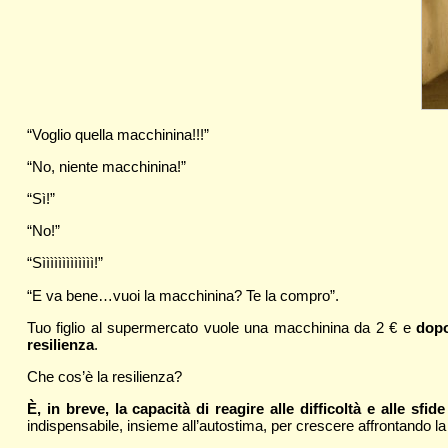
“Voglio quella macchinina!!!”
“No, niente macchinina!”
“Sì!”
“No!”
“Sììììììììììììì!”
“E va bene…vuoi la macchinina? Te la compro”.
Tuo figlio al supermercato vuole una macchinina da 2 € e
dopo
resilienza
.
Che cos’è la resilienza?
È, in breve, la capacità di reagire alle difficoltà e alle sf
indispensabile, insieme all’autostima, per crescere affrontando la v