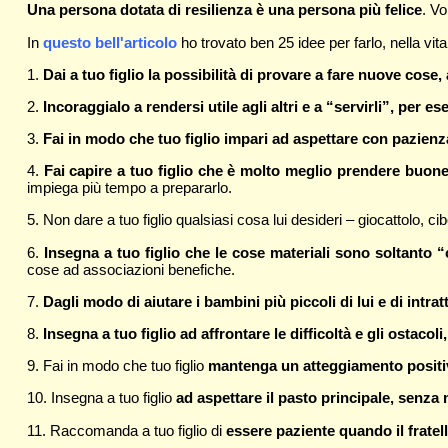
Una persona dotata di resilienza è una persona più felice
. Vo
In
questo bell'articolo
ho trovato ben 25 idee per farlo, nella vita
1.
Dai a tuo figlio la possibilità di provare a fare nuove cose,
2.
Incoraggialo a rendersi utile agli altri e a “servirli”, per
3.
Fai in modo che tuo figlio impari ad aspettare con pazienz
4.
Fai capire a tuo figlio che è molto meglio prendere buone
impiega più tempo a prepararlo.
5. Non dare a tuo figlio qualsiasi cosa lui desideri – giocattolo, cib
6.
Insegna a tuo figlio che le cose materiali sono soltanto “
cose ad associazioni benefiche.
7.
Dagli modo di aiutare i bambini più piccoli di lui e di intrat
8.
Insegna a tuo figlio ad affrontare le difficoltà e gli ostac
9. Fai in modo che tuo figlio
mantenga un atteggiamento positivo
10. Insegna a tuo figlio
ad aspettare il pasto principale, senz
11. Raccomanda a tuo figlio di
essere paziente quando il fratell