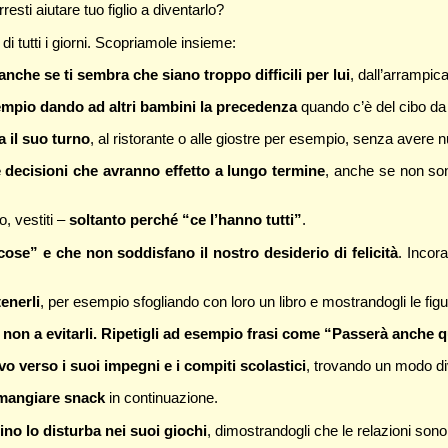
rresti aiutare tuo figlio a diventarlo?
 di tutti i giorni. Scopriamole insieme:
 anche se ti sembra che siano troppo difficili per lui
, dall’arrampica
 esempio dando ad altri bambini la precedenza
quando c’è del cibo da
a il suo turno
, al ristorante o alle giostre per esempio, senza avere nu
 decisioni che avranno effetto a lungo termine
, anche se non son
o, vestiti –
soltanto perché “ce l’hanno tutti”
.
cose” e che non soddisfano il nostro desiderio di felicità
. Incor
tenerli
, per esempio sfogliando con loro un libro e mostrandogli le figu
oli, non a evitarli. Ripetigli ad esempio frasi come “Passerà anche 
 verso i suoi impegni e i compiti scolastici
, trovando un modo dive
a mangiare snack
in continuazione.
ino lo disturba nei suoi giochi
, dimostrandogli che le relazioni sono