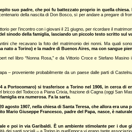
epito suo padre, che poi fu battezzato proprio in quella chiesa.
Bicentenario della nascita di Don Bosco, sì per andare a pregare di fron
rio per l’incontro con i giovani il 21 giugno, per ricordare il matrimo
el sinodo della famiglia, lasciando un piccolo testo scritto sul va
lantini che recavano la foto del matrimonio dei nonni. Ma quali sono
(ma nato a Torino) e la madre di Buenos Aires, ma con sangue pi
ert nel libro “Nonna Rosa,” e da Vittorio Croce e Stefano Masino in
pa – proveniente probabilmente da un paese dalle parti di Castelnuo
 a Portocomaro) si trasferisce a Torino nel 1906, in cerca di 
 del bricco del Todocco a Piana Crixia, frazione di Cagna (oggi San Ma
a famiglia era numerosa. Fa la sarta
.
0 agosto 1907, nella chiesa di Santa Teresa, che allora era una 
to Mario Giuseppe Francesco, padre del Papa, nasce, è naturale 
enale e poi in via Garibaldi. È un ambiente stimolante per i due 
ità dei santi sociali – a Torino in quell'epoca vi erano tante associazio