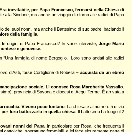
 Era inevitabile, per Papa Francesco, fermarsi nella Chiesa di
te alla Sindone, ma anche un viaggio di ritorno alle radici di Papa
nio dei suoi nonni, ma anche il Battesimo di suo padre, baciando il
lore della famiglia
.
 le origini di Papa Francesco? In varie interviste,
Jorge Mario
emontese e genovese
.
 “Una famiglia di nome Bergoglio.” Loro sono andati alle radici
vo d’Asti, forse Cortiglione di Robella –
acquista da un ebreo
emancipazione sociale. Lì conosce Rosa Margherita Vassallo.
ssimo), provincia di Savona e diocesi di Acqui Terme. È arrivata a
parrocchia. Vivono poco lontano
. La chiesa è al numero 5 di via
per loro battezzarlo in quella chiesa
. Il battesimo ha luogo il 2
giovani nonni del Papa
, in particolare per Rosa, che frequenta il
ni cattoliche, soprattutto femminili, e lei fece sicuramente parte di