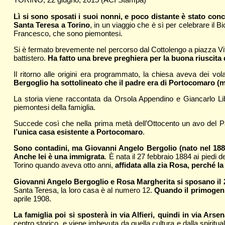
Lì si sono sposati i suoi nonni, e poco distante è stato conc
Santa Teresa a Torino
, in un viaggio che è sì per celebrare il 
Francesco, che sono piemontesi.
Si è fermato brevemente nel percorso dal Cottolengo a piazza Vitto
battistero.
Ha fatto una breve preghiera per la buona riuscita d
Il ritorno alle origini era programmato, la chiesa aveva dei vo
Bergoglio ha sottolineato che il padre era di Portocomaro 
La storia viene raccontata da Orsola Appendino e Giancarlo Lib
piemontesi della famiglia.
Succede così che nella prima metà dell’Ottocento un avo del Pa
l’unica casa esistente a Portocomaro
.
Sono contadini, ma Giovanni Angelo Bergolio (nato nel 1884
Anche lei è una immigrata
. È nata il 27 febbraio 1884 ai piedi
Torino quando aveva otto anni,
affidata alla zia Rosa, perché l
Giovanni Angelo Bergoglio e Rosa Margherita si sposano il 2
Santa Teresa, la loro casa è al numero 12.
Quando il primogeni
aprile 1908.
La famiglia poi si sposterà in via Alfieri, quindi in via Ars
centro storico, e viene imbevuta da quella cultura e dalla spiritual