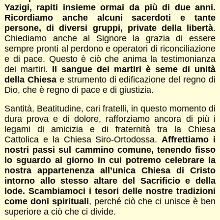
Yazigi, rapiti insieme ormai da più di due anni.
Ricordiamo anche alcuni sacerdoti e tante
persone, di diversi gruppi, private della libertà
.
Chiediamo anche al Signore la grazia di essere
sempre pronti al perdono e operatori di riconciliazione
e di pace. Questo è ciò che anima la testimonianza
dei martiri.
Il sangue dei martiri è seme di unità
della Chiesa
e strumento di edificazione del regno di
Dio, che è regno di pace e di giustizia.
Santità, Beatitudine, cari fratelli, in questo momento di
dura prova e di dolore, rafforziamo ancora di più i
legami di amicizia e di fraternità tra la Chiesa
Cattolica e la Chiesa Siro-Ortodossa.
Affrettiamo i
nostri passi sul cammino comune, tenendo fisso
lo sguardo al giorno in cui potremo celebrare la
nostra appartenenza all’unica Chiesa di Cristo
intorno allo stesso altare del Sacrificio e della
lode. Scambiamoci i tesori delle nostre tradizioni
come doni spirituali
, perché ciò che ci unisce è ben
superiore a ciò che ci divide.