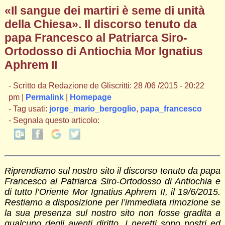
«Il sangue dei martiri è seme di unità
della Chiesa». Il discorso tenuto da
papa Francesco al Patriarca Siro-
Ortodosso di Antiochia Mor Ignatius
Aphrem II
- Scritto da Redazione de Gliscritti: 28 /06 /2015 - 20:22
pm |
Permalink
|
Homepage
- Tag usati:
jorge_mario_bergoglio
,
papa_francesco
- Segnala questo articolo:
Riprendiamo sul nostro sito il discorso tenuto da papa
Francesco al Patriarca Siro-Ortodosso di Antiochia e
di tutto l’Oriente Mor Ignatius Aphrem II, il 19/6/2015.
Restiamo a disposizione per l’immediata rimozione se
la sua presenza sul nostro sito non fosse gradita a
qualcuno degli aventi diritto. I neretti sono nostri ed