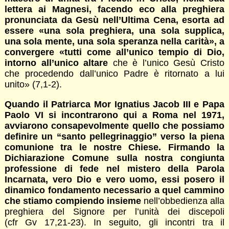
lettera ai Magnesi, facendo eco alla preghiera
pronunciata da Gesù nell’Ultima Cena, esorta ad
essere «una sola preghiera, una sola supplica,
una sola mente, una sola speranza nella carità», a
convergere «tutti come all’unico tempio di Dio,
intorno all’unico altare
che è l’unico Gesù Cristo
che procedendo dall’unico Padre è ritornato a lui
unito» (7,1-2).
Quando il Patriarca Mor Ignatius Jacob III e Papa
Paolo VI si incontrarono qui a Roma nel 1971,
avviarono consapevolmente quello che possiamo
definire un “santo pellegrinaggio” verso la piena
comunione tra le nostre Chiese. Firmando la
Dichiarazione Comune sulla nostra congiunta
professione di fede nel mistero della Parola
Incarnata, vero Dio e vero uomo, essi posero il
dinamico fondamento necessario a quel cammino
che stiamo compiendo insieme
nell’obbedienza alla
preghiera del Signore per l’unità dei discepoli
(cfr Gv 17,21-23). In seguito, gli incontri tra il