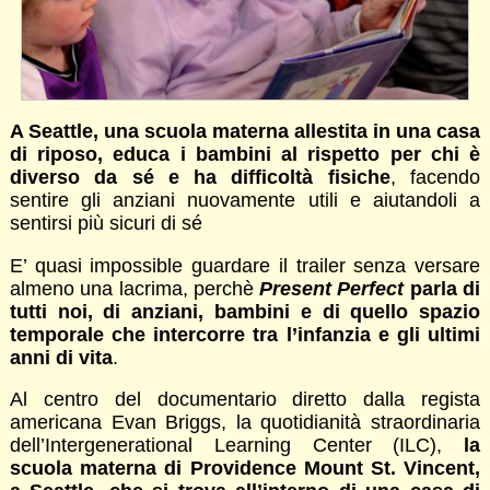
A Seattle, una scuola materna allestita in una casa
di riposo, educa i bambini al rispetto per chi è
diverso da sé e ha difficoltà fisiche
, facendo
sentire gli anziani nuovamente utili e aiutandoli a
sentirsi più sicuri di sé
E’ quasi impossible guardare il trailer senza versare
almeno una lacrima, perchè
Present Perfect
parla di
tutti noi, di anziani, bambini e di quello spazio
temporale che intercorre tra l’infanzia e gli ultimi
anni di vita
.
Al centro del documentario diretto dalla regista
americana Evan Briggs, la quotidianità straordinaria
dell’Intergenerational Learning Center (ILC),
la
scuola materna di Providence Mount St. Vincent,