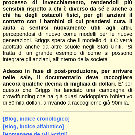
processo di invecchiamento, rendendoli più
sensibili rispetto a chi è diverso da sé e anche a
chi ha degli ostacoli fisici, per gli anziani il
contatto con i bambini di cui prendersi cura, li
aiuta a sentirsi nuovamente utili agli altri
,
percependosi di nuovo come modelli per le nuove
generazioni. Briggs spera che il modello di ILC verrà
adottato anche da altre scuole negli Stati Uniti. “Si
tratta di un grande esempio di come si possono
integrare gli anziani, all’interno della società”.
Adesso in fase di post-produzione, per arrivare
nelle sale, il documentario deve raccogliere
ancora qualche decina di migliaia di dollari
. E’ per
questo che Briggs ha lanciato una campagna di
crowdfunding che ha già quasi raddoppiato l’obiettivo
di 50mila dollari, arrivando a raccoglierne già 90mila.
[Blog, indice cronologico]
[Blog, indice alfabetico]
[Homepage de Gli Scritti]