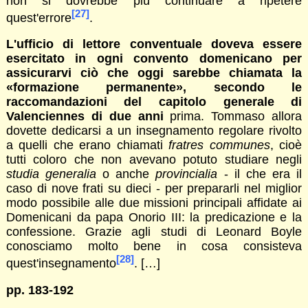
non si dovrebbe più continuare a ripetere
[27]
quest'errore
.
L'ufficio di lettore conventuale doveva essere
esercitato in ogni convento domenicano per
assicurarvi ciò che oggi sarebbe chiamata la
«formazione permanente», secondo le
raccomandazioni del capitolo generale di
Valenciennes di due anni
prima. Tommaso allora
dovette dedicarsi a un insegnamento regolare rivolto
a quelli che erano chiamati
fratres communes
, cioè
tutti coloro che non avevano potuto studiare negli
studia generalia
o anche
provincialia
- il che era il
caso di nove frati su dieci - per prepararli nel miglior
modo possibile alle due missioni principali affidate ai
Domenicani da papa Onorio III: la predicazione e la
confessione. Grazie agli studi di Leonard Boyle
conosciamo molto bene in cosa consisteva
[28]
quest'insegnamento
. […]
pp. 183-192