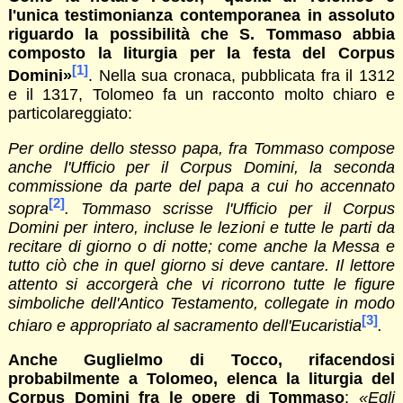
l'unica testimonianza contemporanea in assoluto
riguardo la possibilità che S. Tommaso abbia
composto la liturgia per la festa del Corpus
[1]
Domini»
. Nella sua cronaca, pubblicata fra il 1312
e il 1317, Tolomeo fa un racconto molto chiaro e
particolareggiato:
Per ordine dello stesso papa, fra Tommaso compose
anche l'Ufficio per il Corpus Domini, la seconda
commissione da parte del papa a cui ho accennato
[2]
sopra
. Tommaso scrisse l'Ufficio per il Corpus
Domini per intero, incluse le lezioni e tutte le parti da
recitare di giorno o di notte; come anche la Messa e
tutto ciò che in quel giorno si deve cantare. Il lettore
attento si accorgerà che vi ricorrono tutte le figure
simboliche dell'Antico Testamento, collegate in modo
[3]
chiaro e appropriato al sacramento dell'Eucaristia
.
Anche Guglielmo di Tocco, rifacendosi
probabilmente a Tolomeo, elenca la liturgia del
Corpus Domini fra le opere di Tommaso
:
«Egli