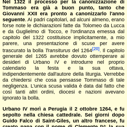
Nel 1322 il processo per la canonizzazione di
Tommaso era già a buon punto, tanto che
Giovanni XXII era pronto a canonizzarlo l'anno
seguente
. Ai padri capitolari, ad alcuni almeno, erano
forse note le dichiarazioni fatte da Tolomeo da Lucca
e da Guglielmo di Tocco, e l'ordinanza emessa dal
capitolo del 1322 costituisce implicitamente, a mio
parere, una presentazione di scuse per avere
[20]
trascurato la bolla
Transiturus
del 1264
. Il capitolo
generale del 1265 avrebbe dovuto ottemperare ai
desideri di Urbano IV e introdurre nel proprio
calendario la festa e la sua ottava,
indipendentemente dall'autore della liturgia. Verrebbe
da chiedersi che cosa pensasse Tommaso di tale
negligenza. L'unica scusa valida è data dal fatto che
così tanti altri ordini, diocesi e nazioni avevano
ignorato la bolla.
Urbano IV morì a Perugia il 2 ottobre 1264, e fu
sepolto nella chiesa cattedrale. Sei giorni dopo
Guido Falco di Saint-Giles, un altro francese, fu
creato papa con il nome di Clemente IV; la sua