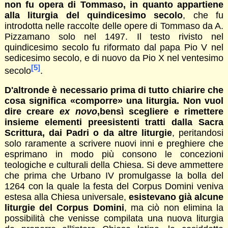
non fu opera di Tommaso, in quanto appartiene
alla liturgia del quindicesimo secolo
, che fu
introdotta nelle raccolte delle opere di Tommaso da A.
Pizzamano solo nel 1497. Il testo rivisto nel
quindicesimo secolo fu riformato dal papa Pio V nel
sedicesimo secolo, e di nuovo da Pio X nel ventesimo
[5]
secolo
.
D'altronde è necessario prima di tutto chiarire che
cosa significa
«comporre» una liturgia. Non vuol
dire creare
ex novo
,bensì scegliere e rimettere
insieme elementi preesistenti tratti dalla Sacra
Scrittura, dai Padri o da altre liturgie
, peritandosi
solo raramente a scrivere nuovi inni e preghiere che
esprimano in modo più consono le concezioni
teologiche e culturali della Chiesa. Si deve ammettere
che prima che Urbano IV promulgasse la bolla del
1264 con la quale la festa del Corpus Domini veniva
estesa alla Chiesa universale,
esistevano già alcune
liturgie del Corpus Domini
, ma ciò non elimina la
possibilità che venisse compilata una nuova liturgia