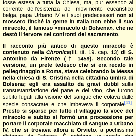
fosse estesa a tutta la Chiesa, ma, pur essendo al
corrente dell'esistenza del movimento eucaristico
belga, papa Urbano IV e i suoi predecessori
non si
mossero finché la gente in Italia non ebbe il suo
miracolo, il famoso «miracolo di Bolsena
»,
che ne
destò il fervore nei confronti del sacramento
.
Il racconto più antico di questo miracolo è
contenuto nella
Chronica
(III, tit. 19, cap. 13)
di S.
Antonino da Firenze
(† 1459). Secondo tale
versione, un prete tedesco che si era recato in
pellegrinaggio a Roma, stava celebrando la Messa
nella chiesa di S. Cristina nella cittadina umbra di
Bolsena; egli era assalito da gravi dubbi
sulla
transustanziazione del pane e del vino, che furono
subito fugati alla visione del sangue che colava dalle
[11]
specie consacrate e che imbeveva il corporale
.
Presto si sparse per tutto il villaggio la voce del
miracolo e subito si formò una processione per
portare il corporale macchiato di sangue a Urbano
IV, che si trovava allora a Orvieto
, a pochissima