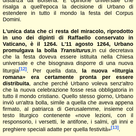
distanza da Bolsena. È opinione universale che
risalga a quell'epoca la decisione di Urbano di
estendere in tutto il mondo la festa del Corpus
Domini.
L'unica data che ci resta del miracolo, riprodotto
in uno dei dipinti di Raffaello conservato in
Vaticano, è il 1264. L'11 agosto 1264, Urbano
promulgava la bolla
Transiturus
,in cui decretava
che la festa doveva essere istituita nella Chiesa
universale e che bisognava disporre di una nuova
[12]
liturgia
. Per quella data,
la nuova «liturgia
romana» era certamente pronta per essere
distribuita
, anche perché Urbano voleva senz'altro
che la nuova celebrazione fosse resa obbligatoria in
tutto il mondo cristiano. Quello stesso giorno, Urbano
inviò un'altra bolla, simile a quella che aveva appena
firmato, al patriarca di Gerusalemme, insieme col
testo liturgico contenente «nove lezioni, con il
responsorio, i versetti, le antifone, i salmi, gli inni e
[13]
preghiere speciali adatte per quella festività»
.