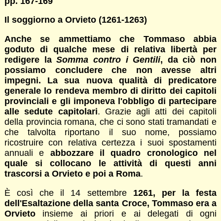
pp. 167-169
Il soggiorno a Orvieto (1261-1263)
Anche se ammettiamo che Tommaso abbia
goduto di qualche mese di relativa libertà per
redigere la
Somma contro
i
Gentili
,
da ciò non
possiamo concludere che non avesse altri
impegni. La sua nuova qualità di predicatore
generale lo rendeva membro di diritto dei capitoli
provinciali e gli imponeva l'obbligo di partecipare
alle sedute capitolari
. Grazie agli atti dei capitoli
della provincia romana, che ci sono stati tramandati e
che talvolta riportano il suo nome, possiamo
ricostruire con relativa certezza i suoi spostamenti
annuali e
abbozzare il quadro cronologico nel
quale si collocano le attività di questi anni
trascorsi a Orvieto e poi a Roma
.
È così che il 14 settembre
1261, per la festa
dell'Esaltazione della santa Croce, Tommaso era a
Orvieto
insieme ai priori e ai delegati di ogni