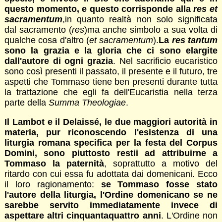
questo momento, e questo corrisponde alla
res et
sacramentum
,in quanto realtà non solo significata
dal sacramento (
res
)ma anche simbolo a sua volta di
qualche cosa d'altro (
et sacramentum
).
La
res tantum
sono la grazia e la gloria che ci sono elargite
dall'autore di ogni grazia
. Nel sacrificio eucaristico
sono così presenti il passato, il presente e il futuro, tre
aspetti che Tommaso tiene ben presenti durante tutta
la trattazione che egli fa dell'Eucaristia nella terza
parte della
Summa Theologiae
.
Il Lambot e il Delaissé, le due maggiori autorità in
materia, pur riconoscendo l'esistenza di una
liturgia romana specifica per la festa del Corpus
Domini, sono piuttosto restii ad attribuirne a
Tommaso la paternità
, soprattutto a motivo del
ritardo con cui essa fu adottata dai domenicani. Ecco
il loro ragionamento:
se Tommaso fosse stato
l'autore della liturgia, l'Ordine domenicano se ne
sarebbe servito immediatamente invece di
aspettare altri cinquantaquattro anni
. L'Ordine non