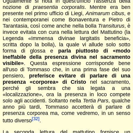
Ugualmente si nota in quest'ufficio l'assenza della
nozione di
praesentia corporalis
. Mentre era ben
presente nel primo ufficio di Liegi,
Animarum cibus
, e
nei contemporanei come Bonaventura e Pietro di
Tarantasia, così come anche nella bolla
Transiturus
, è
invece evitata con cura nella lettura del Mattutino (la
Legenda «Immensa divinae largitatis beneficia»,
scritta dopo la bolla), la quale vi allude solo sotto
forma di glossa e
parla piuttosto di «modo
ineffabile della presenza divina nel sacramento
visibile»
. Questa espressione corrisponde bene
all'uso di Tommaso che, in una prima fase del suo
pensiero,
preferisce evitare di parlare di una
presenza «corporea» di Cristo
nel sacramento,
perché gli sembra che sia legata a una
«localizzazione», ora la presenza in loco compete
solo agli accidenti. Soltanto nella
Tertia Pars
, qualche
anno più tardi, Tommaso accetterà di parlare di
presenza corporea ma, come vedremo, in un senso
[32]
tutto diverso
.
La seconda lettura del mattutino fornisce un