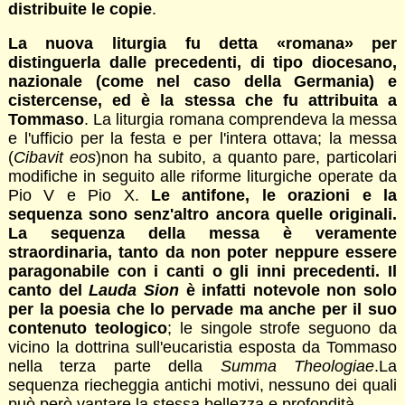
distribuite le copie
.
La nuova liturgia fu detta «romana» per
distinguerla dalle precedenti, di tipo diocesano,
nazionale (come nel caso della Germania) e
cistercense, ed è la stessa che fu attribuita a
Tommaso
. La liturgia romana comprendeva la messa
e l'ufficio per la festa e per l'intera ottava; la messa
(
Cibavit eos
)non ha subito, a quanto pare, particolari
modifiche in seguito alle riforme liturgiche operate da
Pio V e Pio X.
Le antifone, le orazioni e la
sequenza sono senz'altro ancora quelle originali.
La sequenza della messa è veramente
straordinaria, tanto da non poter neppure essere
paragonabile con i canti o gli inni precedenti. Il
canto del
Lauda Sion
è infatti notevole non solo
per la poesia che lo pervade ma anche per il suo
contenuto teologico
; le singole strofe seguono da
vicino la dottrina sull'eucaristia esposta da Tommaso
nella terza parte della
Summa Theologiae
.La
sequenza riecheggia antichi motivi, nessuno dei quali
può però vantare la stessa bellezza e profondità.