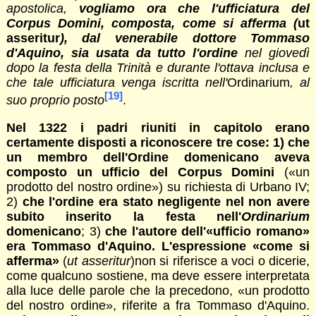
apostolica,
vogliamo ora che l'ufficiatura del
Corpus Domini, composta, come si afferma (
ut
asseritur
), dal venerabile dottore Tommaso
d'Aquino, sia usata da tutto l'ordine
nel giovedì
dopo la festa della Trinità e durante l'ottava inclusa e
che tale ufficiatura venga iscritta nell'
Ordinarium
, al
[19]
suo proprio posto
.
Nel 1322 i padri riuniti in capitolo erano
certamente disposti a riconoscere tre cose: 1) che
un membro dell'Ordine domenicano aveva
composto un ufficio del Corpus Domini
(«un
prodotto del nostro ordine») su richiesta di Urbano IV;
2)
che l'ordine era stato negligente nel non avere
subito inserito la festa nell'
Ordinarium
domenicano
; 3)
che l'autore dell'«ufficio romano»
era Tommaso d'Aquino. L'espressione «come si
afferma»
(
ut asseritur
)non si riferisce a voci o dicerie,
come qualcuno sostiene, ma deve essere interpretata
alla luce delle parole che la precedono, «un prodotto
del nostro ordine», riferite a fra Tommaso d'Aquino.