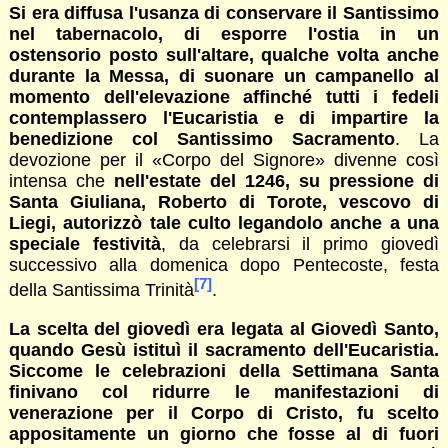
Si era diffusa l'usanza di conservare il Santissimo
nel tabernacolo, di esporre l'ostia in un
ostensorio posto sull'altare, qualche volta anche
durante la Messa, di suonare un campanello al
momento dell'elevazione affinché tutti i fedeli
contemplassero l'Eucaristia e di impartire la
benedizione col Santissimo Sacramento
. La
devozione per il «Corpo del Signore» divenne così
intensa che
nell'estate del 1246, su pressione di
Santa Giuliana, Roberto di Torote, vescovo di
Liegi, autorizzò tale culto legandolo anche a una
speciale festività
, da celebrarsi il primo giovedì
successivo alla domenica dopo Pentecoste, festa
[7]
della Santissima Trinità
.
La scelta del giovedì era legata al Giovedì Santo,
quando Gesù istituì il sacramento dell'Eucaristia.
Siccome le celebrazioni della Settimana Santa
finivano col ridurre le manifestazioni di
venerazione per il Corpo di Cristo, fu scelto
appositamente un giorno che fosse al di fuori