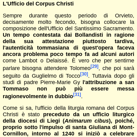
L'Ufficio del
Corpus Christi
Sempre durante questo periodo di Orvieto,
decisamente molto fecondo, bisogna collocare la
composizione dell'Ufficio del Santissimo Sacramento.
Un tempo contestata dai Bollandisti in ragione
della sua attestazione piuttosto tardiva,
l'autenticità tommasiana di quest'opera faceva
ancora problema poco tempo fa ad alcuni autori
come Lambot o Delaissé. È vero che per sentirne
[29]
parlare bisogna attendere Tolomeo
, che poi sarà
[30]
seguito da Guglielmo di Tocco
. Tuttavia dopo gli
studi di padre Pierre-Marie Gy
l'attribuzione a san
Tommaso non può più essere messa
[31]
ragionevolmente in dubbio
.
Come si sa, l'ufficio della liturgia romana del Corpus
Christi è stato
preceduto da un ufficio liturgico
della diocesi di Liegi (
Animarum cibus
), poiché,
proprio sotto l'impulso di santa Giuliana di Mont-
Cornillon, intorno al 1240 si iniziò a celebrare