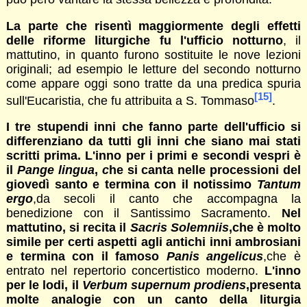
La parte che risentì maggiormente degli effetti
delle riforme liturgiche fu l'ufficio notturno
, il
mattutino, in quanto furono sostituite le nove lezioni
originali; ad esempio le letture del secondo notturno
come appare oggi sono tratte da una predica spuria
[15]
sull'Eucaristia, che fu attribuita a S. Tommaso
.
I tre stupendi inni che fanno parte dell'ufficio si
differenziano da tutti gli inni che siano mai stati
scritti prima. L'inno per i primi e secondi vespri è
il
Pange lingua
,
c
he si canta nelle processioni del
giovedì santo e termina con il notissimo
Tantum
ergo
,da secoli il canto che accompagna la
benedizione con il Santissimo Sacramento.
Nel
mattutino, si recita il
Sacris Solemniis
,che è molto
simile per certi aspetti agli antichi inni ambrosiani
e termina con il famoso
Panis angelicus
,che è
entrato nel repertorio concertistico moderno.
L'inno
per le lodi, il
Verbum supernum prodiens
,presenta
molte analogie con un canto della liturgia