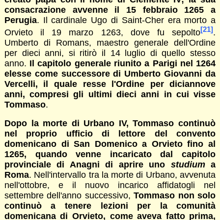
consacrazione avvenne il 15 febbraio 1265 a
Perugia
. Il cardinale Ugo di Saint-Cher era morto a
[21]
Orvieto il 19 marzo 1263, dove fu sepolto
.
Umberto di Romans, maestro generale dell'Ordine
per dieci anni, si ritirò il 14 luglio di quello stesso
anno.
Il capitolo generale riunito a Parigi nel 1264
elesse come successore di Umberto Giovanni da
Vercelli, il quale resse l'Ordine per diciannove
anni, compresi gli ultimi dieci anni in cui visse
Tommaso
.
Dopo la morte di Urbano IV, Tommaso continuò
nel proprio ufficio di lettore del convento
domenicano di San Domenico a Orvieto fino al
1265, quando venne incaricato dal capitolo
provinciale di Anagni di aprire uno
studium
a
Roma
. Nell'intervallo tra la morte di Urbano, avvenuta
nell'ottobre, e il nuovo incarico affidatogli nel
settembre dell'anno successivo,
Tommaso non solo
continuò a tenere lezioni per la comunità
domenicana di Orvieto, come aveva fatto prima,