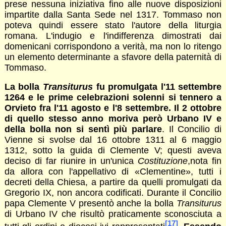
prese nessuna iniziativa fino alle nuove disposizioni
impartite dalla Santa Sede nel 1317. Tommaso non
poteva quindi essere stato l'autore della liturgia
romana. L'indugio e l'indifferenza dimostrati dai
domenicani corrispondono a verità, ma non lo ritengo
un elemento determinante a sfavore della paternità di
Tommaso.
La bolla
Transiturus
fu promulgata l'11 settembre
1264 e le prime celebrazioni solenni si tennero a
Orvieto fra l'11 agosto e l'8 settembre. Il 2 ottobre
di quello stesso anno moriva però Urbano IV e
della bolla non si sentì più parlare
. Il Concilio di
Vienne si svolse dal 16 ottobre 1311 al 6 maggio
1312, sotto la guida di Clemente V; questi aveva
deciso di far riunire in un'unica
Costituzione
,nota fin
da allora con l'appellativo di «Clementine», tutti i
decreti della Chiesa, a partire da quelli promulgati da
Gregorio IX, non ancora codificati. Durante il Concilio
papa Clemente V presentò anche la bolla
Transiturus
di Urbano IV che risultò praticamente sconosciuta a
[17]