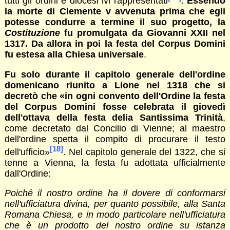
tutti gli ordini e diocesi ivi rappresentati
.
Essendo
la morte di Clemente v avvenuta prima che egli
potesse condurre a termine il suo progetto, la
Costituzione
fu promulgata da Giovanni XXII nel
1317. Da allora in poi la festa del Corpus Domini
fu estesa alla Chiesa universale
.
Fu solo durante il capitolo generale dell'ordine
domenicano riunito a Lione nel 1318 che si
decretò che
«in ogni convento dell'Ordine la festa
del Corpus Domini fosse celebrata il giovedì
dell'ottava della festa delia Santissima Trinità
,
come decretato dal Concilio di Vienne; al maestro
dell'ordine spetta il compito di procurare il testo
[18]
dell'ufficio»
. Nel capitolo generale del 1322, che si
tenne a Vienna, la festa fu adottata ufficialmente
dall'Ordine:
Poiché il nostro ordine ha il dovere di conformarsi
nell'ufficiatura divina, per quanto possibile, alla Santa
Romana Chiesa, e in modo particolare nell'ufficiatura
che è un prodotto del nostro ordine su istanza