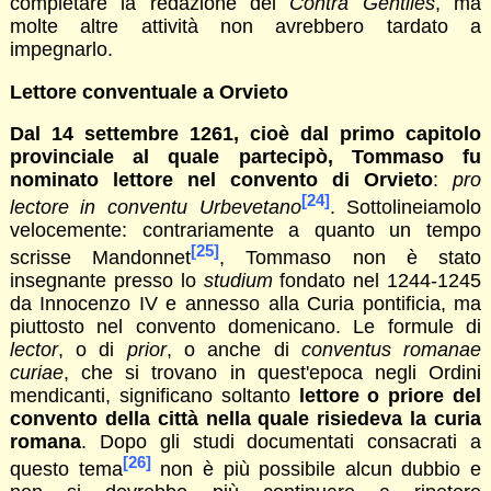
completare la redazione del
Contra Gentiles
, ma
molte altre attività non avrebbero tardato a
impegnarlo.
Lettore conventuale a Orvieto
Dal 14 settembre 1261, cioè dal primo capitolo
provinciale al quale partecipò, Tommaso fu
nominato lettore nel convento di Orvieto
:
pro
[24]
lectore in conventu Urbevetano
. Sottolineiamolo
velocemente: contrariamente a quanto un tempo
[25]
scrisse Mandonnet
, Tommaso non è stato
insegnante presso lo
studium
fondato nel 1244-1245
da Innocenzo IV e annesso alla Curia pontificia, ma
piuttosto nel convento domenicano. Le formule di
lector
, o di
prior
, o anche di
conventus romanae
curiae
, che si trovano in quest'epoca negli Ordini
mendicanti, significano soltanto
lettore o priore del
convento della città nella quale risiedeva la curia
romana
. Dopo gli studi documentati consacrati a
[26]
questo tema
non è più possibile alcun dubbio e