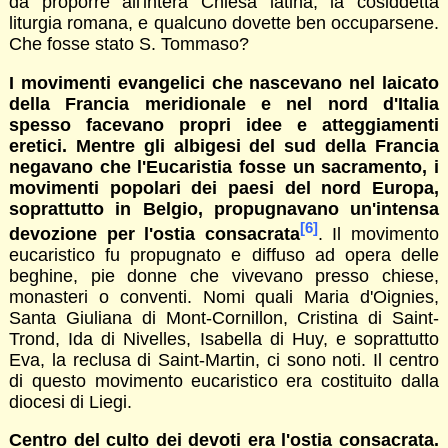
da proporre all'intera Chiesa latina, la cosiddetta
liturgia romana, e qualcuno dovette ben occuparsene.
Che fosse stato S. Tommaso?
I movimenti evangelici che nascevano nel laicato
della Francia meridionale e nel nord d'Italia
spesso facevano propri idee e atteggiamenti
eretici. Mentre gli albigesi del sud della Francia
negavano che l'Eucaristia fosse un sacramento, i
movimenti popolari dei paesi del nord Europa,
soprattutto in Belgio, propugnavano un'intensa
[6]
devozione per l'ostia consacrata
. Il movimento
eucaristico fu propugnato e diffuso ad opera delle
beghine, pie donne che vivevano presso chiese,
monasteri o conventi. Nomi quali Maria d'Oignies,
Santa Giuliana di Mont-Cornillon, Cristina di Saint-
Trond, Ida di Nivelles, Isabella di Huy, e soprattutto
Eva, la reclusa di Saint-Martin, ci sono noti. Il centro
di questo movimento eucaristico era costituito dalla
diocesi di Liegi.
Centro del culto dei devoti era l'ostia consacrata.