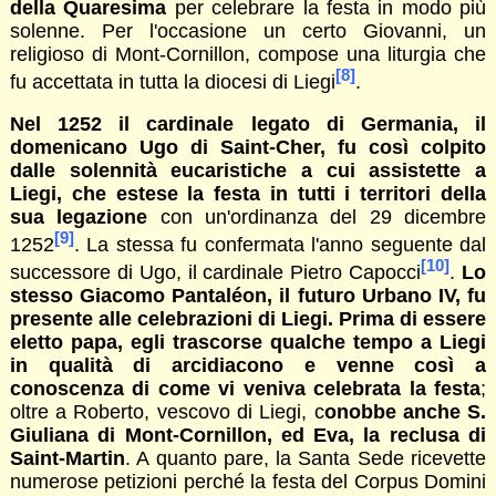
della Quaresima
per celebrare la festa in modo più
solenne. Per l'occasione un certo Giovanni, un
religioso di Mont-Cornillon, compose una liturgia che
[8]
fu accettata in tutta la diocesi di Liegi
.
Nel 1252 il cardinale legato di Germania, il
domenicano Ugo di Saint-Cher, fu così colpito
dalle solennità eucaristiche a cui assistette a
Liegi, che estese la festa in tutti i territori della
sua legazione
con un'ordinanza del 29 dicembre
[9]
1252
. La stessa fu confermata l'anno seguente dal
[10]
successore di Ugo, il cardinale Pietro Capocci
.
Lo
stesso Giacomo Pantaléon, il futuro Urbano IV, fu
presente alle celebrazioni di Liegi. Prima di essere
eletto papa, egli trascorse qualche tempo a Liegi
in qualità di arcidiacono e venne così a
conoscenza di come vi veniva celebrata la festa
;
oltre a Roberto, vescovo di Liegi, c
onobbe anche S.
Giuliana di Mont-Cornillon, ed Eva, la reclusa di
Saint-Martin
. A quanto pare, la Santa Sede ricevette
numerose petizioni perché la festa del Corpus Domini