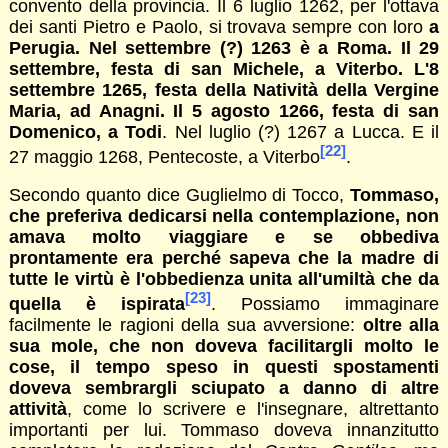
convento della provincia. Il 6 luglio 1262, per l'ottava
dei santi Pietro e Paolo, si trovava sempre con loro
a
Perugia. Nel settembre
(?)
1263 è a Roma. Il 29
settembre, festa di san Michele, a Viterbo. L'8
settembre 1265, festa della Natività della Vergine
Maria, ad Anagni. Il 5 agosto 1266, festa di san
Domenico, a Todi
. Nel luglio (?) 1267 a Lucca. E il
[22]
27 maggio 1268, Pentecoste, a Viterbo
.
Secondo quanto dice Guglielmo di Tocco,
Tommaso,
che preferiva dedicarsi nella contemplazione, non
amava molto viaggiare e se obbediva
prontamente era perché sapeva che la madre di
tutte le virtù è l'obbedienza unita all'umiltà che da
[23]
quella è ispirata
. Possiamo immaginare
facilmente le ragioni della sua avversione:
oltre alla
sua mole, che non doveva facili
targli molto le
cose, il tempo speso in questi spostamenti
doveva sembrargli sciupato a danno di altre
attività
, come lo scrivere e l'insegnare, altrettanto
importanti per lui. Tommaso doveva innanzitutto