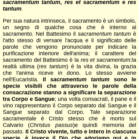
sacramentum tantum
,
res et sacramentum
e
res
tantum
.
Per sua natura intrinseca, il sacramento è un simbolo,
un segno di qualche cosa che è interno al
sacramento. Nel Battesimo il
sacramentum tantum
è
l'atto stesso di versare l'acqua e il significato delle
parole che vengono pronunciate per indicare la
purificazione interiore dell'anima; il carattere del
sacramento del Battesimo è la
res et sacramentum
;la
realtà ultima (
res tantum
) è la vita divina, la grazia
che l'anima riceve in dono. Lo stesso avviene
nell'Eucaristia.
Il
sacramentum tantum
sono le
specie visibili che attraverso le parole della
consacrazione stanno a significare la separazione
tra Corpo e Sangue
; una volta consacrati, il pane e il
vino rappresentano il Corpo separato dal Sangue e il
Sangue separato dal Corpo. Tale separazione
sacramentale è Cristo stesso che è morto sul
Calvario (
Christus passus
)e quindi memoria del
passato.
Il Cristo vivente, tutto e intero in ciascuna
specie, è invece il Dio che adoriamo qui e in