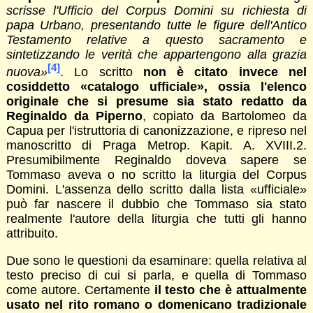
scrisse l'Ufficio del Corpus Domini su richiesta di
papa Urbano, presentando tutte le figure dell'Antico
Testamento relative a questo sacramento e
sintetizzando le verità che appartengono alla grazia
[4]
nuova»
. Lo scritto
non è citato invece nel
cosiddetto
«catalogo ufficiale», ossia l'elenco
originale che si presume sia stato redatto da
Reginaldo da Piperno
, copiato da Bartolomeo da
Capua per l'istruttoria di canonizzazione, e ripreso nel
manoscritto di Praga Metrop. Kapit. A. XVIII.2.
Presumibilmente Reginaldo doveva sapere se
Tommaso aveva o no scritto la liturgia del Corpus
Domini. L'assenza dello scritto dalla lista «ufficiale»
può far nascere il dubbio che Tommaso sia stato
realmente l'autore della liturgia che tutti gli hanno
attribuito.
Due sono le questioni da esaminare: quella relativa al
testo preciso di cui si parla, e quella di Tommaso
come autore. Certamente
il testo che è attualmente
usato nel rito romano o domenicano tradizionale