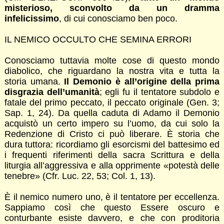
misterioso, sconvolto da un dramma
infelicissimo
, di cui conosciamo ben poco.
IL NEMICO OCCULTO CHE SEMINA ERRORI
Conosciamo tuttavia molte cose di questo mondo
diabolico, che riguardano la nostra vita e tutta la
storia umana.
Il Demonio è all’origine della prima
disgrazia dell’umanità
; egli fu il tentatore subdolo e
fatale del primo peccato, il peccato originale (Gen. 3;
Sap. 1, 24). Da quella caduta di Adamo il Demonio
acquistò un certo impero su l’uomo, da cui solo la
Redenzione di Cristo ci può liberare. È storia che
dura tuttora: ricordiamo gli esorcismi del battesimo ed
i frequenti riferimenti della sacra Scrittura e della
liturgia all’aggressiva e alla opprimente «potestà delle
tenebre» (Cfr. Luc. 22, 53; Col. 1, 13).
È il nemico numero uno, è il tentatore per eccellenza.
Sappiamo così che questo Essere oscuro e
conturbante esiste davvero, e che con proditoria