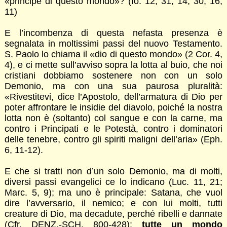
«principe di questo mondo»? (Io. 12, 31; 14, 30; 16,
11)
E l’incombenza di questa nefasta presenza è
segnalata in moltissimi passi del nuovo Testamento.
S. Paolo lo chiama il «dio di questo mondo» (2 Cor. 4,
4), e ci mette sull’avviso sopra la lotta al buio, che noi
cristiani dobbiamo sostenere non con un solo
Demonio, ma con una sua paurosa pluralità:
«Rivestitevi, dice l’Apostolo, dell’armatura di Dio per
poter affrontare le insidie del diavolo, poiché la nostra
lotta non è (soltanto) col sangue e con la carne, ma
contro i Principati e le Potestà, contro i dominatori
delle tenebre, contro gli spiriti maligni dell’aria» (Eph.
6, 11-12).
E che si tratti non d’un solo Demonio, ma di molti,
diversi passi evangelici ce lo indicano (Luc. 11, 21;
Marc. 5, 9); ma uno è principale: Satana, che vuol
dire l’avversario, il nemico; e con lui molti, tutti
creature di Dio, ma decadute, perché ribelli e dannate
(Cfr. DENZ.-SCH. 800-428);
tutte un mondo