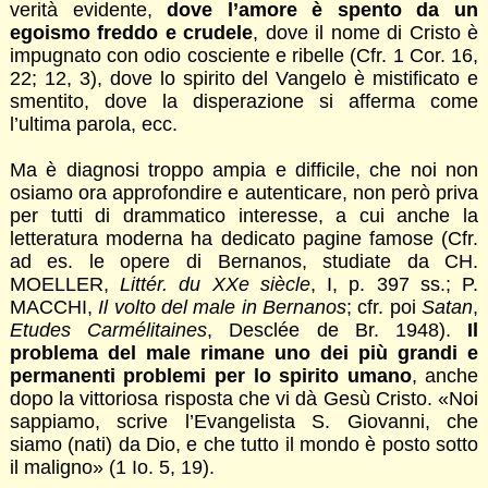
verità evidente,
dove l’amore è spento da un
egoismo freddo e crudele
, dove il nome di Cristo è
impugnato con odio cosciente e ribelle (Cfr. 1 Cor. 16,
22; 12, 3), dove lo spirito del Vangelo è mistificato e
smentito, dove la disperazione si afferma come
l’ultima parola, ecc.
Ma è diagnosi troppo ampia e difficile, che noi non
osiamo ora approfondire e autenticare, non però priva
per tutti di drammatico interesse, a cui anche la
letteratura moderna ha dedicato pagine famose (Cfr.
ad es. le opere di Bernanos, studiate da CH.
MOELLER,
Littér. du XXe siècle
, I, p. 397 ss.; P.
MACCHI,
Il volto del male in Bernanos
; cfr. poi
Satan
,
Etudes Carmélitaines
, Desclée de Br. 1948).
Il
problema del male rimane uno dei più grandi e
permanenti problemi per lo spirito umano
, anche
dopo la vittoriosa risposta che vi dà Gesù Cristo. «Noi
sappiamo, scrive l’Evangelista S. Giovanni, che
siamo (nati) da Dio, e che tutto il mondo è posto sotto
il maligno» (1 Io. 5, 19).