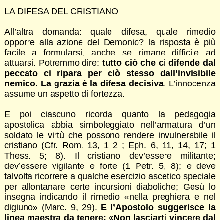
LA DIFESA DEL CRISTIANO
All’altra domanda: quale difesa, quale rimedio
opporre alla azione del Demonio? la risposta è più
facile a formularsi, anche se rimane difficile ad
attuarsi. Potremmo dire:
tutto ciò che ci difende dal
peccato ci ripara per ciò stesso dall’invisibile
nemico. La grazia è la difesa decisiva
. L’innocenza
assume un aspetto di fortezza.
E poi ciascuno ricorda quanto la pedagogia
apostolica abbia simboleggiato nell’armatura d’un
soldato le virtù che possono rendere invulnerabile il
cristiano (Cfr. Rom. 13, 1 2 ; Eph. 6, 11, 14, 17; 1
Thess. 5; 8). Il cristiano dev’essere militante;
dev’essere vigilante e forte (1 Petr. 5, 8); e deve
talvolta ricorrere a qualche esercizio ascetico speciale
per allontanare certe incursioni diaboliche; Gesù lo
insegna indicando il rimedio «nella preghiera e nel
digiuno» (Marc. 9, 29).
E l’Apostolo suggerisce la
linea maestra da tenere: «Non lasciarti vincere dal