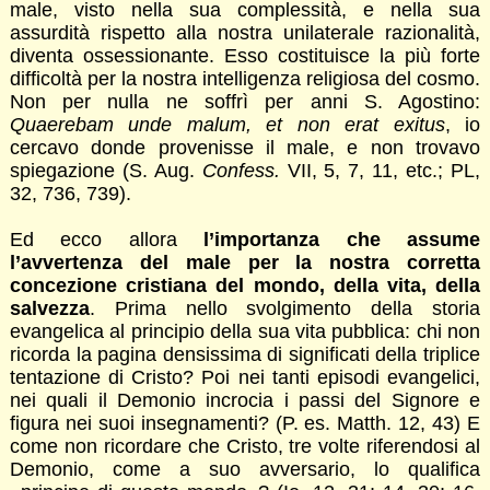
male, visto nella sua complessità, e nella sua
assurdità rispetto alla nostra unilaterale razionalità,
diventa ossessionante. Esso costituisce la più forte
difficoltà per la nostra intelligenza religiosa del cosmo.
Non per nulla ne soffrì per anni S. Agostino:
Quaerebam unde malum, et non erat exitus
, io
cercavo donde provenisse il male, e non trovavo
spiegazione (S. Aug.
Confess.
VII, 5, 7, 11, etc.; PL,
32, 736, 739).
Ed ecco allora
l’importanza che assume
l’avvertenza del male per la nostra corretta
concezione cristiana del mondo, della vita, della
salvezza
. Prima nello svolgimento della storia
evangelica al principio della sua vita pubblica: chi non
ricorda la pagina densissima di significati della triplice
tentazione di Cristo? Poi nei tanti episodi evangelici,
nei quali il Demonio incrocia i passi del Signore e
figura nei suoi insegnamenti? (P. es. Matth. 12, 43) E
come non ricordare che Cristo, tre volte riferendosi al
Demonio, come a suo avversario, lo qualifica