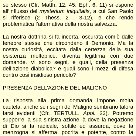
se stesso (Cfr. Matth. 12, 45; Eph. 6, 11) si espone
all’influsso del
mysterium iniquitatis
, a cui San Paolo
si riferisce (2 Thess. 2 , 3-12), e che rende
problematica l’alternativa della nostra salvezza.
La nostra dottrina si fa incerta, oscurata com’è dalle
tenebre stesse che circondano il Demonio. Ma la
nostra curiosità, eccitata dalla certezza della sua
esistenza molteplice, diventa legittima con due
domande. Vi sono segni, e quali, della presenza
dell’azione diabolica? e quali sono i mezzi di difesa
contro così insidioso pericolo?
PRESENZA DELL'AZIONE DEL MALIGNO
La risposta alla prima domanda impone molta
cautela, anche se i segni del Maligno sembrano talora
farsi evidenti (Cfr. TERTULL.
Apol.
23). Potremo
supporre la sua sinistra azione là dove la negazione
di Dio si fa radicale, sottile ed assurda, dove la
menzogna si afferma ipocrita e potente, contro la