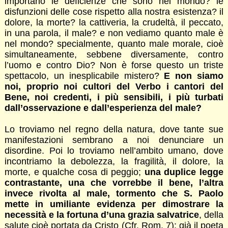
importano le deficienze che sono nel mondo? le
disfunzioni delle cose rispetto alla nostra esistenza? il
dolore, la morte? la cattiveria, la crudeltà, il peccato,
in una parola, il male? e non vediamo quanto male è
nel mondo? specialmente, quanto male morale, cioè
simultaneamente, sebbene diversamente, contro
l’uomo e contro Dio? Non è forse questo un triste
spettacolo, un inesplicabile mistero?
E non siamo
noi, proprio noi cultori del Verbo i cantori del
Bene, noi credenti, i più sensibili, i più turbati
dall’osservazione e dall’esperienza del male?
Lo troviamo nel regno della natura, dove tante sue
manifestazioni sembrano a noi denunciare un
disordine. Poi lo troviamo nell’ambito umano, dove
incontriamo la debolezza, la fragilità, il dolore, la
morte, e qualche cosa di peggio;
una duplice legge
contrastante, una che vorrebbe il bene, l’altra
invece rivolta al male, tormento che S. Paolo
mette in umiliante evidenza per dimostrare la
necessità e la fortuna d’una grazia salvatrice
, della
salute cioè portata da Cristo (Cfr. Rom. 7); già il poeta