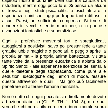
capitolo molto importante della dottrina cattolica da
ristudiare, mentre oggi poco lo è. Si pensa da alcuni
di trovare negli studi psicanalitici e psichiatrici o in
esperienze spiritiche, oggi purtroppo tanto diffuse in
alcuni Paesi, un sufficiente compenso. Si teme di
ricadere in vecchie teorie manichee, o in paurose
divagazioni fantastiche e superstiziose.
Oggi si preferisce mostrarsi forti e spregiudicati,
atteggiarsi a positivisti, salvo poi prestar fede a tante
gratuite ubbie magiche o popolari, o peggio aprire la
propria anima - la propria anima battezzata, visitata
tante volte dalla presenza eucaristica e abitata dallo
Spirito Santo! - alle esperienze licenziose dei sensi, a
quelle deleterie degli stupefacenti, come pure alle
seduzioni ideologiche degli errori di moda, fessure
queste attraverso le quali il Maligno può facilmente
penetrare ed alterare l’umana mentalità.
Non è detto che ogni peccato sia direttamente dovuto
ad azione diabolica (Cfr. S. TH. 1, 104, 3); ma è pur
vero che chi non vigila con certo rigore morale sopra