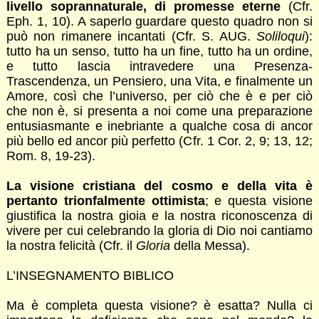
livello soprannaturale, di promesse eterne
(Cfr.
Eph. 1, 10). A saperlo guardare questo quadro non si
può non rimanere incantati (Cfr. S. AUG.
Soliloqui
):
tutto ha un senso, tutto ha un fine, tutto ha un ordine,
e tutto lascia intravedere una Presenza-
Trascendenza, un Pensiero, una Vita, e finalmente un
Amore, così che l’universo, per ciò che è e per ciò
che non è, si presenta a noi come una preparazione
entusiasmante e inebriante a qualche cosa di ancor
più bello ed ancor più perfetto (Cfr. 1 Cor. 2, 9; 13, 12;
Rom. 8, 19-23).
La visione cristiana del cosmo e della vita è
pertanto trionfalmente ottimista
; e questa visione
giustifica la nostra gioia e la nostra riconoscenza di
vivere per cui celebrando la gloria di Dio noi cantiamo
la nostra felicità (Cfr. il
Gloria
della Messa).
L’INSEGNAMENTO BIBLICO
Ma è completa questa visione? è esatta? Nulla ci