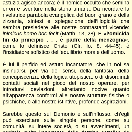
astuzia agisce ancora; è il nemico occulto che semina
errori e sventure nella storia umana. Da ricordare la
rivelatrice parabola evangelica del buon grano e della
zizzania, sintesi e spiegazione dell’illogicità che
sembra presiedere alle nostre contrastanti vicende:
inimicus homo hoc fecit
(Matth. 13, 28). È
«l’omicida
fin da principio . . . e padre della menzogna»
,
come lo definisce Cristo (Cfr. Io. 8, 44-45); è
l’insidiatore sofistico dell’equilibrio morale dell’uomo.
È lui il perfido ed astuto incantatore, che in noi sa
insinuarsi, per via dei sensi, della fantasia, della
concupiscenza, della logica utopistica, o di disordinati
contatti sociali nel gioco del nostro operare, per
introdurvi deviazioni, altrettanto nocive quanto
all’apparenza conformi alle nostre strutture fisiche o
psichiche, o alle nostre istintive, profonde aspirazioni.
Sarebbe questo sul Demonio e sull’influsso, ch’egli
può esercitare sulle singole persone, come su
comunità, su intere società, o su avvenimenti, un