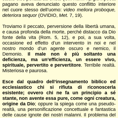
pagano aveva denunciato questo conflitto interiore
nel cuore stesso dell’uomo:
video meliora proboque,
deteriora sequor
(OVIDIO,
Met.
7, 19).
Troviamo il peccato, perversione della libertà umana,
e causa profonda della morte, perché distacco da Dio
fonte della vita (Rom. 5, 12), e poi, a sua volta,
occasione ed effetto d’un intervento in noi e nel
nostro mondo d’un agente oscuro e nemico, il
Demonio.
Il male non è più soltanto una
deficienza, ma un’efficienza, un essere vivo,
spirituale, pervertito e pervertitore
. Terribile realtà.
Misteriosa e paurosa.
Esce dal quadro dell’insegnamento biblico ed
ecclesiastico chi si rifiuta di riconoscerla
esistente; ovvero chi ne fa un principio a sé
stante, non avente essa pure, come ogni creatura,
origine da Dio
; oppure la spiega come una pseudo-
realtà, una personificazione concettuale e fantastica
delle cause ignote dei nostri malanni. Il problema del