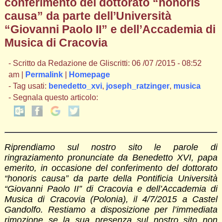
conferimento del dottorato “honoris
causa” da parte dell’Università
“Giovanni Paolo II” e dell’Accademia di
Musica di Cracovia
- Scritto da Redazione de Gliscritti: 06 /07 /2015 - 08:52
am |
Permalink
|
Homepage
- Tag usati:
benedetto_xvi
,
joseph_ratzinger
,
musica
- Segnala questo articolo:
Riprendiamo sul nostro sito le parole di
ringraziamento pronunciate da Benedetto XVI, papa
emerito, in occasione del conferimento del dottorato
“honoris causa” da parte della Pontificia Università
“Giovanni Paolo II” di Cracovia e dell’Accademia di
Musica di Cracovia (Polonia), il 4/7/2015 a Castel
Gandolfo. Restiamo a disposizione per l’immediata
rimozione se la sua presenza sul nostro sito non