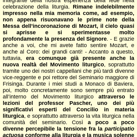
integrante della nostra esperienza della fede nella
celebrazione della liturgia.
Rimane indelebilmente
impresso nella mia memoria come, ad esempio,
non appena risuonavano le prime note della
Messa dell’incoronazione di Mozart, il cielo quasi
si aprisse e si sperimentasse molto
profondamente la presenza del Signore
. - E grazie
anche a voi, che mi avete fatto sentire Mozart, e
anche al Coro: dei grandi canti! - Accanto a questo,
tuttavia,
era comunque già presente anche la
nuova realtà del Movimento liturgico
, soprattutto
tramite uno dei nostri cappellani che più tardi divenne
vice-reggente e poi rettore del Seminario maggiore di
Frisinga. Durante i miei studi a Monaco di Baviera,
poi, molto concretamente sono sempre più entrato
all’interno del Movimento liturgico
attraverso le
lezioni del professor Pascher, uno dei più
significativi esperti del Concilio in materia
liturgica
, e soprattutto attraverso la vita liturgica nella
comunità del seminario. Così
a poco a poco
divenne percepibile la tensione fra la
participatio
actuosa
conforme alla liturgia e la musica solenne