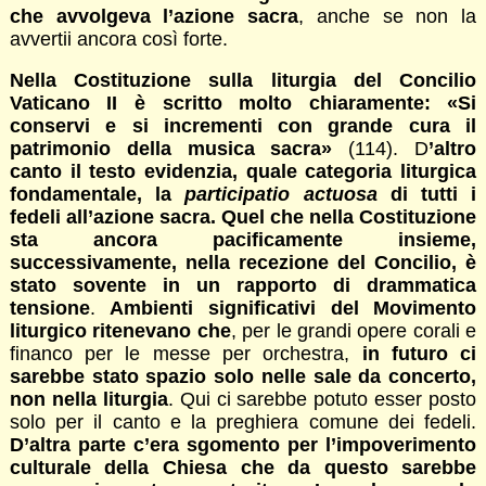
che avvolgeva l’azione sacra
, anche se non la
avvertii ancora così forte.
Nella Costituzione sulla liturgia del Concilio
Vaticano II è scritto molto chiaramente: «Si
conservi e si incrementi con grande cura il
patrimonio della musica sacra»
(114). D
’altro
canto il testo evidenzia, quale categoria liturgica
fondamentale, la
participatio actuosa
di tutti i
fedeli all’azione sacra. Quel che nella Costituzione
sta ancora pacificamente insieme,
successivamente, nella recezione del Concilio, è
stato sovente in un rapporto di drammatica
tensione
.
Ambienti significativi del Movimento
liturgico ritenevano che
, per le grandi opere corali e
financo per le messe per orchestra,
in futuro ci
sarebbe stato spazio solo nelle sale da concerto,
non nella liturgia
. Qui ci sarebbe potuto esser posto
solo per il canto e la preghiera comune dei fedeli.
D’altra parte c’era sgomento per l’impoverimento
culturale della Chiesa che da questo sarebbe