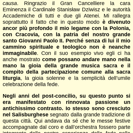
causa
. Ringrazio il Gran Cancelliere la cara
Eminenza il Cardinale Stanisław Dziwisz e le autorità
Accademiche di tutti e due gli Atenei. Mi rallegra
soprattutto il fatto che in questo modo
è divenuto
ancor più profondo il mio legame con la Polonia,
con Cracovia, con la patria del nostro grande
santo Giovanni Paolo II. Perché senza di lui il mio
cammino spirituale e teologico non è neanche
immaginabile
. Con il suo esempio vivo egli ci ha
anche mostrato
come possano andare mano nella
mano la gioia della grande musica sacra e il
compito della partecipazione comune alla sacra
liturgia
, la gioia solenne e la semplicità dell’umile
celebrazione della fede.
Negli anni del post-concilio, su questo punto si
era manifestato con rinnovata passione un
antichissimo contrasto. Io stesso sono cresciuto
nel Salisburghese
segnato dalla grande tradizione di
questa città. Qui andava da sé che le messe festive
accompagnate dal coro e dall’orchestra fossero parte