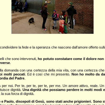
 condividere la fede e la speranza che nascono dall'amore offerto sul
elli che sono intervenuti,
ho potuto constatare come il dolore non 
avverse
.
 alla domanda con una certezza della mia vita, con una certezza c
i molti peccati
. Ed è così che mi presento.
Non ho molto da darv
cordia del Padre
.
a per noi. Per te, per te, per te, per me. Un amore attivo, reale. 
tuisce dignità.
Una dignità che possiamo perdere in molti modi e 
a la sua forza di dignità.
 Paolo, discepoli di Gesù, sono stati anche prigionieri. Sono stat