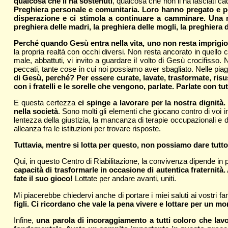
qualcosa che li ha sostenuti
, qualcosa che non li ha lasciati ca
Preghiera personale e comunitaria. Loro hanno pregato e p
disperazione e ci stimola a continuare a camminare. Una ret
preghiera delle madri, la preghiera delle mogli, la preghiera de
Perché quando Gesù entra nella vita, uno non resta imprigion
la propria realtà con occhi diversi. Non resta ancorato in quell
male, abbattuti, vi invito a guardare il volto di Gesù crocifisso. N
peccati, tante cose in cui noi possiamo aver sbagliato. Nelle piag
di Gesù, perché? Per essere curate, lavate, trasformate, risu
con i fratelli e le sorelle che vengono, parlate. Parlate con t
E questa certezza
ci spinge a lavorare per la nostra dignità
nella società
. Sono molti gli elementi che giocano contro di voi i
lentezza della giustizia, la mancanza di terapie occupazionali e di
alleanza fra le istituzioni per trovare risposte.
Tuttavia, mentre si lotta per questo, non possiamo dare tutt
Qui, in questo Centro di Riabilitazione, la convivenza dipende in p
capacità di trasformarle in occasione di autentica fraternità. 
fate il suo gioco!
Lottate per andare avanti, uniti.
Mi piacerebbe chiedervi anche di portare i miei saluti ai vostri fa
figli. Ci ricordano che vale la pena vivere e lottare per un m
Infine,
una parola di incoraggiamento a tutti coloro che lavora