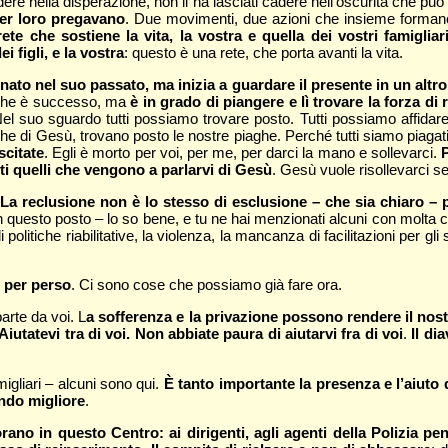
dere nella disperazione, non li ha lasciati cadere nell’oscurità che pu
er loro pregavano
. Due movimenti, due azioni che insieme formano
e che sostiene la vita, la vostra e quella dei vostri famigliar
i figli, e la vostra
: questo è una rete, che porta avanti la vita.
ato nel suo passato, ma inizia a guardare il presente in un altr
o che è successo, ma
è in grado di piangere e lì trovare la forza di
el suo sguardo tutti possiamo trovare posto. Tutti possiamo affidare a L
he di Gesù, trovano posto le nostre piaghe. Perché tutti siamo piagati
scitate
. Egli è morto per voi, per me, per darci la mano e sollevarci.
P
utti quelli che vengono a parlarvi di Gesù
. Gesù vuole risollevarci s
. La reclusione non è lo stesso di esclusione – che sia chiaro –
n questo posto – lo so bene, e tu ne hai menzionati alcuni con molta ch
 politiche riabilitative, la violenza, la mancanza di facilitazioni per g
o per perso
. Ci sono cose che possiamo già fare ora.
arte da voi. L
a sofferenza e la privazione possono rendere il nost
Aiutatevi tra di voi. Non abbiate paura di aiutarvi fra di voi
.
Il di
migliari – alcuni sono qui.
È tanto importante la presenza e l’aiuto del
ondo migliore
.
no in questo Centro: ai dirigenti, agli agenti della Polizia peni