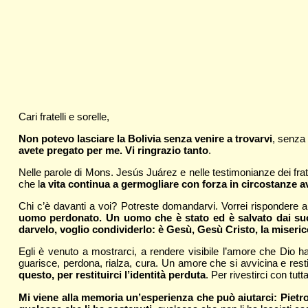
Cari fratelli e sorelle,
Non potevo lasciare la Bolivia senza venire a trovarvi
, senza
avete pregato per me. Vi ringrazio tanto
.
Nelle parole di Mons. Jesús Juárez e nelle testimonianze dei frat
che l
a vita continua a germogliare con forza in circostanze 
Chi c’è davanti a voi? Potreste domandarvi. Vorrei rispondere
uomo perdonato. Un uomo che è stato ed è salvato dai suo
darvelo, voglio condividerlo: è Gesù, Gesù Cristo, la miseri
Egli è venuto a mostrarci, a rendere visibile l’amore che Dio h
guarisce, perdona, rialza, cura. Un amore che si avvicina e resti
questo, per restituirci l’identità perduta
. Per rivestirci con tutt
Mi viene alla memoria un’esperienza che può aiutarci: Pietro e