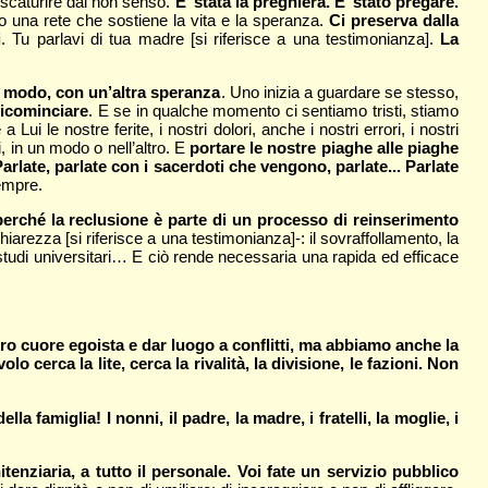
ò scaturire dal non senso.
E’ stata la preghiera. E’ stato pregare.
 una rete che sostiene la vita e la speranza.
Ci preserva dalla
i
. Tu parlavi di tua madre [si riferisce a una testimonianza].
La
o modo, con un’altra speranza
. Uno inizia a guardare se stesso,
 ricominciare
. E se in qualche momento ci sentiamo tristi, stiamo
ui le nostre ferite, i nostri dolori, anche i nostri errori, i nostri
, in un modo o nell’altro. E
portare le nostre piaghe alle piaghe
arlate, parlate con i sacerdoti che vengono, parlate... Parlate
empre.
 perché la reclusione è parte di un processo di reinserimento
iarezza [si riferisce a una testimonianza]-: il sovraffollamento, la
li studi universitari… E ciò rende necessaria una rapida ed efficace
ro cuore egoista e dar luogo a conflitti, ma abbiamo anche la
avolo cerca la lite, cerca la rivalità, la divisione, le fazioni. Non
la famiglia! I nonni, il padre, la madre, i fratelli, la moglie, i
tenziaria, a tutto il personale. Voi fate un servizio pubblico