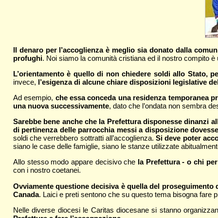
Il denaro per l’accoglienza è meglio sia donato dalla comun
profughi
. Noi siamo la comunità cristiana ed il nostro compito è 
L’orientamento è quello di non chiedere soldi allo Stato, perc
invece,
l’esigenza di alcune chiare disposizioni legislative de
Ad esempio,
che essa conceda una residenza temporanea pres
una nuova successivamente
, dato che l’ondata non sembra des
Sarebbe bene anche che la Prefettura disponesse dinanzi all’e
di pertinenza delle parrocchia messi a disposizione dovesse
soldi che verrebbero sottratti all’accoglienza.
Si deve poter acco
siano le case delle famiglie, siano le stanze utilizzate abitualmente
Allo stesso modo appare decisivo che
la Prefettura - o chi per
con i nostro coetanei.
Ovviamente questione decisiva è quella del proseguimento del
Canada
. Laici e preti sentono che su questo tema bisogna fare pr
Nelle diverse diocesi le Caritas diocesane si stanno organizz