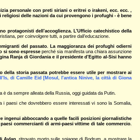
a personale con preti siriani o eritrei o irakeni, ecc. ecc. ,
i religiosi delle nazioni da cui provengono i profughi - è bene
o protagonisti dell’accoglienza. L’Ufficio catechistico della
istiana, per coinvolgere tutti, a partire dall’educazione.
emigranti del passato
.
La maggioranza dei profughi odierni
co si sono espresse
perché sia manifesta una chiara assunzione
gina Ranja di Giordania e il presidente d’Egitto al-Sisi hanno
.
to della storia passata potrebbe essere utile per mostrare ai
ll’Is, di Camille Eid [Mosul, l'antica Ninive, la città di Giona
ria è da sempre alleata della Russia, oggi guidata da Putin.
a i paesi che dovrebbero essere interessati vi sono la Somalia,
 ingenui abboccando a quelle facili posizioni giornalistiche
 paesi commercianti di armi-paesi vittime di tale commercio
.
di Aylan
, ritrovato morto sulle spiagge di Bodrum, a mostrare la