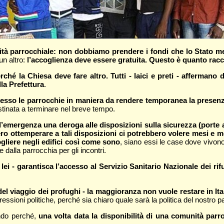
ità parrocchiale: non dobbiamo prendere i fondi che lo Stato m
un altro:
l’accoglienza deve essere gratuita. Questo è quanto raccol
hé la Chiesa deve fare altro. Tutti - laici e preti - affermano d
lla Prefettura
.
so le parrocchie in maniera da rendere temporanea la presenza 
tinata a terminare nel breve tempo.
mergenza una deroga alle disposizioni sulla sicurezza (porte ant
ro ottemperare a tali disposizioni ci potrebbero volere mesi e m
gliere negli edifici così come sono
, siano essi le case dove vivono 
 dalla parrocchia per gli incontri.
 lei - garantisca l’accesso al Servizio Sanitario Nazionale dei rifu
 viaggio dei profughi - la maggioranza non vuole restare in Ital
essioni politiche, perché sia chiaro quale sarà la politica del nostro 
ando perché,
una volta data la disponibilità di una comunità par