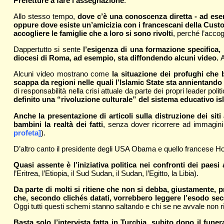
Prefetture a fare l’assegnazione
.
Allo stesso tempo,
dove c’è una conoscenza diretta - ad esemp
oppure dove esiste un’amicizia con i francescani della Custodi
accogliere le famiglie che a loro si sono rivolti
, perché l’accog
Dappertutto si sente
l’esigenza di una formazione specifica, 
diocesi di Roma, ad esempio, sta diffondendo alcuni video.
A
Alcuni video mostrano come
la situazione dei profughi che 
scappa da regioni nelle quali l’Islamic State sta annientand
di responsabilità nella crisi attuale da parte dei propri leader polit
definito una “rivoluzione culturale” del sistema educativo i
Anche la presentazione di articoli sulla distruzione dei sit
bambini la realtà dei fatti
, senza dover ricorrere ad immagini
profeta]
).
D’altro canto il presidente degli USA Obama e quello francese 
Quasi assente è l’iniziativa politica nei confronti dei paes
l’Eritrea, l’Etiopia, il Sud Sudan, il Sudan, l’Egitto, la Libia).
Da parte di molti si ritiene che non si debba, giustamente,
che, secondo clichés datati, vorrebbero leggere l’esodo se
Oggi tutti questi schemi stanno saltando e chi se ne avvale non 
Basta solo l’intervista fatta in Turchia, subito dopo il funer