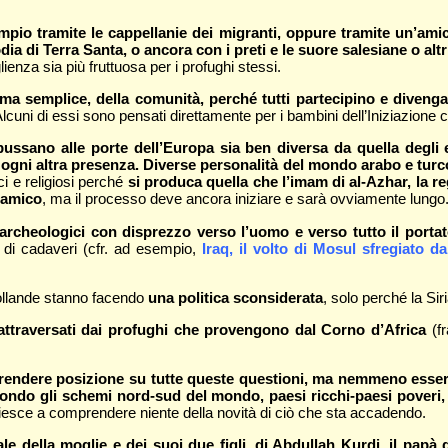
io tramite le cappellanie dei migranti, oppure tramite un’amicizi
a di Terra Santa, o ancora con i preti e le suore salesiane o altr
lienza sia più fruttuosa per i profughi stessi.
ma semplice, della comunità, perché tutti partecipino e divengan
lcuni di essi sono pensati direttamente per i bambini dell’Iniziazione cr
bussano alle porte dell’Europa sia ben diversa da quella degli 
o ogni altra presenza. Diverse personalità del mondo arabo e tur
ici e religiosi perché
si produca quella che l’imam di al-Azhar, la re
slamico
, ma il processo deve ancora iniziare e sarà ovviamente lungo
i archeologici con disprezzo verso l’uomo e verso tutto il porta
 di cadaveri (cfr. ad esempio,
Iraq, il volto di Mosul sfregiato da
Hollande stanno facendo
una politica sconsiderata
, solo perché la Si
i attraversati dai profughi che provengono dal Corno d’Africa
(fr
 prendere posizione su tutte queste questioni, ma nemmeno essere
condo gli schemi nord-sud del mondo, paesi ricchi-paesi poveri,
riesce a comprendere niente della novità di ciò che sta accadendo.
ale della moglie e dei suoi due figli, di Abdullah Kurdi, il papà 