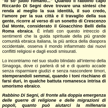
"Io so’ judio romano..." Quando il rabbino capo
Riccardo Di Segni deve trovare una sintesi che
renda al meglio la sua identità, il suo credo,
l’amore per la sua città e il travaglio della sua
gente, ricorre al verso di un sonetto di Crescenzo
Dal Monte, considerato il Gioacchino Belli della
Roma ebraica
. È infatti con questo intreccio di
sentimenti che la guida spirituale della più grande
comunità ebraica italiana, la più antica della diaspora
occidentale, osserva il mondo infiammato dai nuovi
conflitti religiosi e dagli esodi smisurati.
Lo incontriamo nel suo studio blindato all’interno della
Sinagoga, dove ci parlerà di sé e di quanto accade
senza risparmiare giudizi e senza nascondere timori,
stemperandoli semmai, quando i toni rischiano di
farsi duri, in qualche battuta romanesca intrisa di
umorismo ebraico
.
Rabbino Di Segni, di fronte alla doppia emergenza
delle guerre di religione e delle migrazioni di
popoli, quanto può aiutarci la millenaria