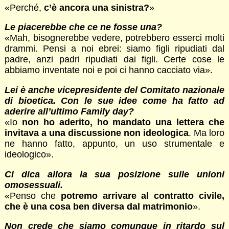
«Perché,
c’è ancora una sinistra?
»
Le piacerebbe che ce ne fosse una?
«Mah, bisognerebbe vedere, potrebbero esserci molti
drammi. Pensi a noi ebrei: siamo figli ripudiati dal
padre, anzi padri ripudiati dai figli. Certe cose le
abbiamo inventate noi e poi ci hanno cacciato via».
Lei è anche vicepresidente del Comitato nazionale
di bioetica. Con le sue idee come ha fatto ad
aderire all’ultimo Family day?
«Io
non ho aderito, ho mandato una lettera che
invitava a una discussione non ideologica
. Ma loro
ne hanno fatto, appunto, un uso strumentale e
ideologico».
Ci dica allora la sua posizione sulle unioni
omosessuali.
«Penso che
potremo arrivare al contratto civile,
che è una cosa ben diversa dal matrimonio
».
Non crede che siamo comunque in ritardo sul