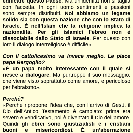
edificare questo Paese
. Ma un’identità non si taglia
con l’accetta. In ogni uomo sentimenti e passioni
sono sempre distribuiti.
Noi abbiamo un legame
solido sia con questa nazione che con lo Stato di
Israele. È nell’Islam che la religione implica la
nazionalità. Per gli islamici l’ebreo non è
dissociabile dallo Stato di Israele
. Per questo con
loro il dialogo interreligioso è difficile».
Con il cattolicesimo va invece meglio. Le piace
papa Bergoglio?
«
È un papa molto interessante con il quale si
riesce a dialogare
. Ma purtroppo il suo messaggio,
che viene visto soprattutto come amore, è pericoloso
per l’ebraismo».
Perché?
«Perché ripropone l’idea che, con l’arrivo di Gesù, il
Dio dell’Antico Testamento è cambiato: prima era
severo e vendicativo, poi è diventato il Dio dell’amore.
Quindi
gli ebrei sono giustizialisti e i cristiani
buoni e misericordiosi. È un’aberrazione