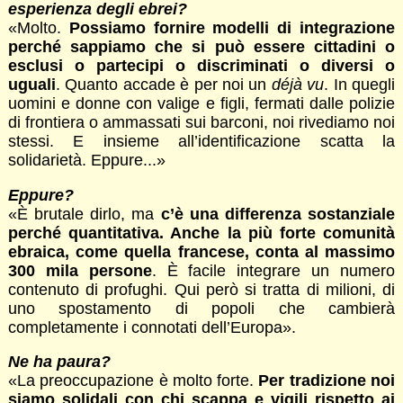
esperienza degli ebrei?
«Molto.
Possiamo fornire modelli di integrazione
perché sappiamo che si può essere cittadini o
esclusi o partecipi o discriminati o diversi o
uguali
. Quanto accade è per noi un
déjà vu
. In quegli
uomini e donne con valige e figli, fermati dalle polizie
di frontiera o ammassati sui barconi, noi rivediamo noi
stessi. E insieme all’identificazione scatta la
solidarietà. Eppure...»
Eppure?
«È brutale dirlo, ma
c’è una differenza sostanziale
perché quantitativa. Anche la più forte comunità
ebraica, come quella francese, conta al massimo
300 mila persone
. È facile integrare un numero
contenuto di profughi. Qui però si tratta di milioni, di
uno spostamento di popoli che cambierà
completamente i connotati dell’Europa».
Ne ha paura?
«La preoccupazione è molto forte.
Per tradizione noi
siamo solidali con chi scappa e vigili rispetto ai