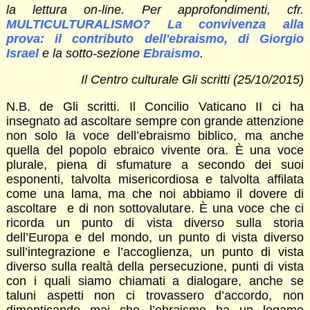
la lettura on-line. Per approfondimenti, cfr.
MULTICULTURALISMO? La convivenza alla
prova: il contributo dell'ebraismo, di Giorgio
Israel
e la sotto-sezione
Ebraismo
.
Il Centro culturale Gli scritti (25/10/2015)
N.B. de Gli scritti. Il Concilio Vaticano II ci ha
insegnato ad ascoltare sempre con grande attenzione
non solo la voce dell’ebraismo biblico, ma anche
quella del popolo ebraico vivente ora. È una voce
plurale, piena di sfumature a secondo dei suoi
esponenti, talvolta misericordiosa e talvolta affilata
come una lama, ma che noi abbiamo il dovere di
ascoltare e di non sottovalutare. È una voce che ci
ricorda un punto di vista diverso sulla storia
dell’Europa e del mondo, un punto di vista diverso
sull’integrazione e l’accoglienza, un punto di vista
diverso sulla realtà della persecuzione, punti di vista
con i quali siamo chiamati a dialogare, anche se
taluni aspetti non ci trovassero d’accordo, non
dimenticando mai che l’ebraismo ha un legame