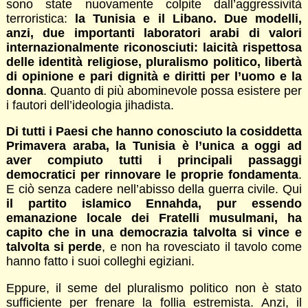
sono state nuovamente colpite dall’aggressività
terroristica:
la Tunisia e il Libano. Due modelli,
anzi, due importanti laboratori arabi di valori
internazionalmente riconosciuti: laicità rispettosa
delle identità religiose, pluralismo politico, libertà
di opinione e pari dignità e diritti per l’uomo e la
donna
. Quanto di più abominevole possa esistere per
i fautori dell’ideologia jihadista.
Di tutti i Paesi che hanno conosciuto la cosiddetta
Primavera araba, la Tunisia è l’unica a oggi ad
aver compiuto tutti i principali passaggi
democratici per rinnovare le proprie fondamenta
.
E ciò senza cadere nell’abisso della guerra civile. Qui
il partito islamico Ennahda, pur essendo
emanazione locale dei Fratelli musulmani, ha
capito che in una democrazia talvolta si vince e
talvolta si perde
, e non ha rovesciato il tavolo come
hanno fatto i suoi colleghi egiziani.
Eppure, il seme del pluralismo politico non è stato
sufficiente per frenare la follia estremista. Anzi, il