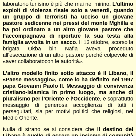
laboratorio tunisino è più che mai nel mirino.
L’ultimo
exploit di violenza risale solo a venerdì, quando
un gruppo di terroristi ha ucciso un giovane
pastore sedicenne nei pressi del monte Mghilla e
ha poi ordinato a un altro giovane pastore che
l’accompagnava di riportare la sua testa alla
famiglia avvolta in un sacco
. Il 13 ottobre, scorso la
brigata Okba bin Nafia aveva proceduto
all’esecuzione di un altro pastore perché colpevole di
«aver collaboratocon le autorità».
L’altro modello finito sotto attacco è il Libano, il
«Paese messaggio», come lo ha definito nel 1997
papa Giovanni Paolo II. Messaggio di convivenza
cristiano-islamica in primo luogo, ma anche di
pluralismo per l’Oriente e l’Occidente
, e soprattutto
messaggio di generosa accoglienza di tutti i
perseguitati, sia per motivi politici che religiosi, nel
Medio Oriente.
Nulla di strano se si considera che
il destino del
Libano è quello di essere un insieme di comunità