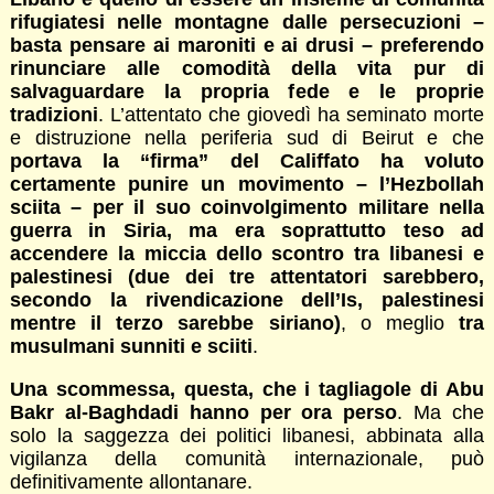
rifugiatesi nelle montagne dalle persecuzioni –
basta pensare ai maroniti e ai drusi – preferendo
rinunciare alle comodità della vita pur di
salvaguardare la propria fede e le proprie
tradizioni
. L’attentato che giovedì ha seminato morte
e distruzione nella periferia sud di Beirut e che
portava la “firma” del Califfato ha voluto
certamente punire un movimento – l’Hezbollah
sciita – per il suo coinvolgimento militare nella
guerra in Siria, ma era soprattutto teso ad
accendere la miccia dello scontro tra libanesi e
palestinesi (due dei tre attentatori sarebbero,
secondo la rivendicazione dell’Is, palestinesi
mentre il terzo sarebbe siriano)
, o meglio
tra
musulmani sunniti e sciiti
.
Una scommessa, questa, che i tagliagole di Abu
Bakr al-Baghdadi hanno per ora perso
. Ma che
solo la saggezza dei politici libanesi, abbinata alla
vigilanza della comunità internazionale, può
definitivamente allontanare.