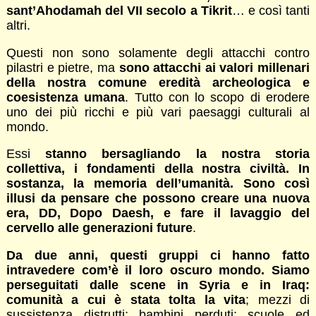
sant’Ahodamah del VII secolo a Tikrit
… e così tanti
altri.
Questi non sono solamente degli attacchi contro
pilastri e pietre, ma
sono attacchi ai valori millenari
della nostra comune eredità archeologica e
coesistenza umana
. Tutto con lo scopo di erodere
uno dei più ricchi e più vari paesaggi culturali al
mondo.
Essi
stanno bersagliando la nostra storia
collettiva, i fondamenti della nostra civiltà. In
sostanza, la memoria dell’umanità. Sono così
illusi da pensare che possono creare una nuova
era, DD, Dopo Daesh, e fare il lavaggio del
cervello alle generazioni future
.
Da due anni, questi gruppi ci hanno fatto
intravedere com’è il loro oscuro mondo. Siamo
perseguitati dalle scene in Syria e in Iraq:
comunità a cui è stata tolta la vita
; mezzi di
sussistenza distrutti; bambini perduti; scuole ed