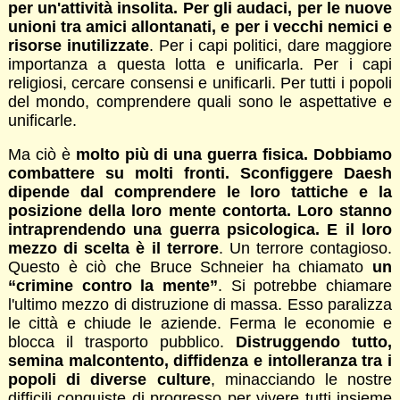
per un'attività insolita. Per gli audaci, per le nuove
unioni tra amici allontanati, e per i vecchi nemici e
risorse inutilizzate
. Per i capi politici, dare maggiore
importanza a questa lotta e unificarla. Per i capi
religiosi, cercare consensi e unificarli. Per tutti i popoli
del mondo, comprendere quali sono le aspettative e
unificarle.
Ma ciò è
molto più di una guerra fisica. Dobbiamo
combattere su molti fronti. Sconfiggere Daesh
dipende dal comprendere le loro tattiche e la
posizione della loro mente contorta. Loro stanno
intraprendendo una guerra psicologica. E il loro
mezzo di scelta è il terrore
. Un terrore contagioso.
Questo è ciò che Bruce Schneier ha chiamato
un
“crimine contro la mente”
. Si potrebbe chiamare
l'ultimo mezzo di distruzione di massa. Esso paralizza
le città e chiude le aziende. Ferma le economie e
blocca il trasporto pubblico.
Distruggendo tutto,
semina malcontento, diffidenza e intolleranza tra i
popoli di diverse culture
, minacciando le nostre
difficili conquiste di progresso per vivere tutti insieme