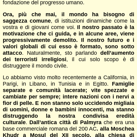
fondazione del progresso umano.
Ora, più che mai, il mondo ha bisogno di
saggezza comune
, di istituzioni dinamiche come la
vostra e di giovani come voi.
Il nostro passato è la
motivazione che ci guida, e in alcune aree, viene
progressivamente demolito. Il nostro futuro e i
valori globali di cui esso è formato, sono sotto
attacco
. Naturalmente, sto parlando
dell’aumento
dei terroristi irreligiosi
, il cui solo scopo è di
distruggere il mondo civile.
Lo abbiamo visto molto recentemente a California, in
Parigi, in Libano, in Tunisia e in Egitto.
Famiglie
separate e comunità lacerate; vite spezzate e
cambiate per sempre; intere nazioni con i nervi a
fior di pelle. E non stanno solo uccidendo migliaia
di uomini, donne e bambini innocenti, ma stanno
distruggendo la nostra condivisa eredità
culturale
.
Dall’antica città di Palmyra
che era una
base commerciale romana del 200 AC
. alla Moschea
Khudr a Mosul del XII secolo, alla chiesa di