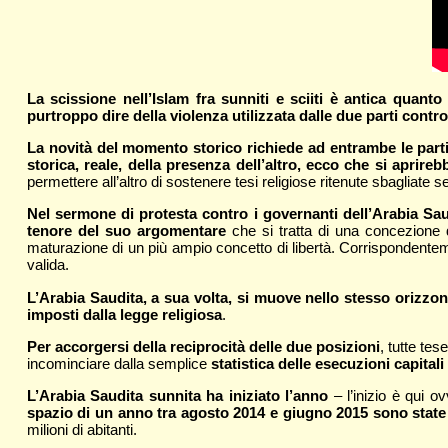
La scissione nell’Islam fra sunniti e sciiti è antica quanto
purtroppo dire della violenza utilizzata dalle due parti contro 
La novità del momento storico richiede ad entrambe le parti 
storica, reale, della presenza dell’altro, ecco che si aprireb
permettere all’altro di sostenere tesi religiose ritenute sbagliate 
Nel sermone di protesta contro i governanti dell’Arabia Saudi
tenore del suo argomentare
che si tratta di una concezione del
maturazione di un più ampio concetto di libertà. Corrispondentemen
valida.
L’Arabia Saudita, a sua volta, si muove nello stesso orizzon
imposti dalla legge religiosa
.
Per accorgersi della reciprocità delle due posizioni
, tutte te
incominciare dalla semplice
statistica delle esecuzioni capitali
L’Arabia Saudita sunnita ha iniziato l’anno
– l’inizio è qui 
spazio di un anno tra agosto 2014 e giugno 2015 sono stat
milioni di abitanti.