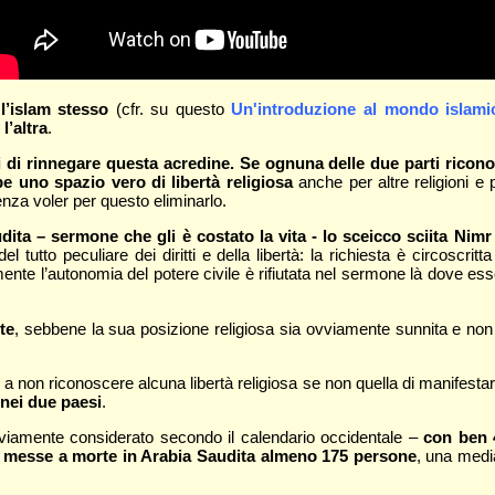
 l’islam stesso
(cfr. su questo
Un'introduzione al mondo islam
l’altra
.
di rinnegare questa acredine. Se ognuna delle due parti riconos
be uno spazio vero di libertà religiosa
anche per altre religioni e 
senza voler per questo eliminarlo.
ta – sermone che gli è costato la vita - lo sceicco sciita Nimr Al
 tutto peculiare dei diritti e della libertà: la richiesta è circoscri
te l’autonomia del potere civile è rifiutata nel sermone là dove esso 
te
, sebbene la sua posizione religiosa sia ovviamente sunnita e non 
se a non riconoscere alcuna libertà religiosa se non quella di manifest
 nei due paesi
.
ovviamente considerato secondo il calendario occidentale –
con ben 
e messe a morte in Arabia Saudita almeno 175 persone
, una medi