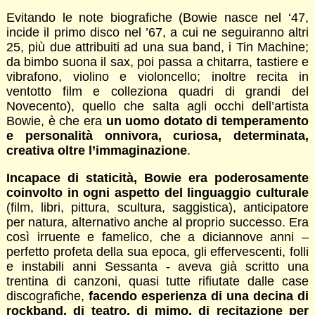
Evitando le note biografiche (Bowie nasce nel ‘47,
incide il primo disco nel ’67, a cui ne seguiranno altri
25, più due attribuiti ad una sua band, i Tin Machine;
da bimbo suona il sax, poi passa a chitarra, tastiere e
vibrafono, violino e violoncello; inoltre recita in
ventotto film e colleziona quadri di grandi del
Novecento), quello che salta agli occhi dell’artista
Bowie, è che era
un uomo dotato di temperamento
e personalità onnivora, curiosa, determinata,
creativa oltre l’immaginazione
.
Incapace di staticità, Bowie era poderosamente
coinvolto in ogni aspetto del linguaggio culturale
(film, libri, pittura, scultura, saggistica), anticipatore
per natura, alternativo anche al proprio successo. Era
così irruente e famelico, che a diciannove anni –
perfetto profeta della sua epoca, gli effervescenti, folli
e instabili anni Sessanta - aveva già scritto una
trentina di canzoni, quasi tutte rifiutate dalle case
discografiche,
facendo esperienza di una decina di
rockband, di teatro, di mimo, di recitazione per