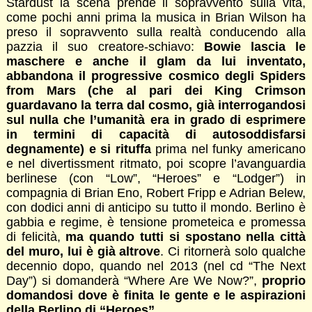
Stardust la scena prende il sopravvento sulla vita,
come pochi anni prima la musica in Brian Wilson ha
preso il sopravvento sulla realtà conducendo alla
pazzia il suo creatore-schiavo:
Bowie lascia le
maschere e anche il glam da lui inventato,
abbandona il progressive cosmico degli Spiders
from Mars (che al pari dei King Crimson
guardavano la terra dal cosmo, già interrogandosi
sul nulla che l’umanità era in grado di esprimere
in termini di capacità di autosoddisfarsi
degnamente) e si rituffa
prima nel funky americano
e nel divertissment ritmato, poi scopre l’avanguardia
berlinese (con “Low”, “Heroes” e “Lodger”) in
compagnia di Brian Eno, Robert Fripp e Adrian Belew,
con dodici anni di anticipo su tutto il mondo. Berlino è
gabbia e regime, è tensione prometeica e promessa
di felicità,
ma quando tutti si spostano nella città
del muro, lui è già altrove
. Ci ritornerà solo qualche
decennio dopo, quando nel 2013 (nel cd “The Next
Day”) si domanderà “Where Are We Now?”,
proprio
domandosi dove è finita le gente e le aspirazioni
della Berlino di “Heroes”
.