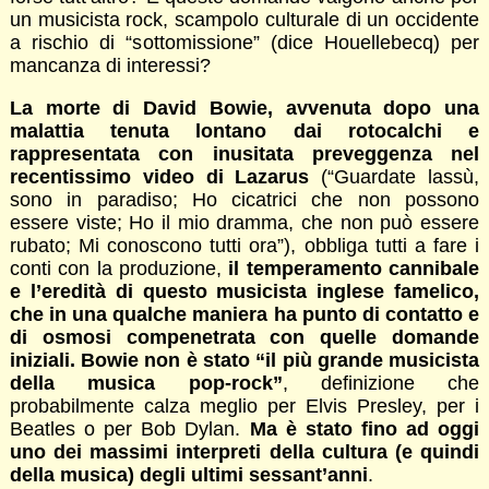
un musicista rock, scampolo culturale di un occidente
a rischio di “sottomissione” (dice Houellebecq) per
mancanza di interessi?
La morte di David Bowie, avvenuta dopo una
malattia tenuta lontano dai rotocalchi e
rappresentata con inusitata preveggenza nel
recentissimo video di Lazarus
(“Guardate lassù,
sono in paradiso; Ho cicatrici che non possono
essere viste; Ho il mio dramma, che non può essere
rubato; Mi conoscono tutti ora”), obbliga tutti a fare i
conti con la produzione,
il temperamento cannibale
e l’eredità di questo musicista inglese famelico,
che in una qualche maniera ha punto di contatto e
di osmosi compenetrata con quelle domande
iniziali. Bowie non è stato “il più grande musicista
della musica pop-rock”
, definizione che
probabilmente calza meglio per Elvis Presley, per i
Beatles o per Bob Dylan.
Ma è stato fino ad oggi
uno dei massimi interpreti della cultura (e quindi
della musica) degli ultimi sessant’anni
.