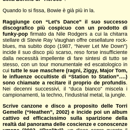
Quando lo si fissa, Bowie è già più in la.
Raggiunge con “Let’s Dance” il suo successo
discografico più cospicuo con un prodotto di
funky-pop
firmato da Nile Rodgers a cui la chitarra
stellare di Stevie Ray Vaughan offre cesellature rock-
blues, ma subito dopo (1987, “Never Let Me Down”)
incide il suo disco più scarso, reso forse insufficiente
dalla necessità impellente di fare sintesi di tutto se
stesso, con un tour monumentale ed escatologico in
cui
tutte le sue maschere (ragni, Ziggy, Major Tom,
le influenze occultiste di “Station to Station”….)
sono chiamate a recitare il proprio de profundis
.
Nei decenni successivi, il “duca bianco” miscela i
campionamenti, la techno, l’industrial metal, la jungle.
Scrive canzone e disco a proposito delle Torri
Gemelle (“Heathen”, 2002) e incide poi un album
cattivo ed efficacissimo sulla sparizione della
realtà dal panorama delle coscienze e conoscenze