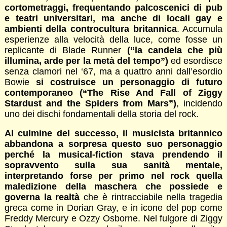
cortometraggi, frequentando palcoscenici di pub
e teatri universitari, ma anche di locali gay e
ambienti della controcultura britannica
. Accumula
esperienze alla velocità della luce, come fosse un
replicante di Blade Runner
(“la candela che più
illumina, arde per la metà del tempo”)
ed esordisce
senza clamori nel ‘67, ma a quattro anni dall’esordio
Bowie
si costruisce un personaggio di futuro
contemporaneo (“The Rise And Fall of Ziggy
Stardust and the Spiders from Mars”)
, incidendo
uno dei dischi fondamentali della storia del rock.
Al culmine del successo, il musicista britannico
abbandona a sorpresa questo suo personaggio
perché la musical-fiction stava prendendo il
sopravvento sulla sua sanità mentale,
interpretando forse per primo nel rock quella
maledizione della maschera che possiede e
governa la realtà
che è rintracciabile nella tragedia
greca come in Dorian Gray, e in icone del pop come
Freddy Mercury e Ozzy Osborne. Nel fulgore di Ziggy