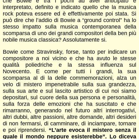
che Bowie è tra i pochi ad aver anticipato e
interpretato, definito e indicato quello che la musica
rock poteva essere ed è effettivamente poi stata. Si
può dire che l’addio di Bowie a “ground control” ha lo
stesso impatto sulla musica contemporanea della
scomparsa di uno dei grandi compositori della ben più
nobile musica classica? Assolutamente si.
Bowie come Stravinsky, forse, tanto per indicare un
compositore a noi vicino e che ha avuto le stesse
qualità poliedriche e la stessa influenza sul
Novecento. E come per tutti i grandi, la sua
scomparsa al di la delle commemorazioni, alza un
velo di mistero impenetrabile sulla sua grandezza,
sulla sua arte e sul lascito artistico di cui noi siamo
depositari, sul cuore della sua persona e personalità,
sulla forza delle emozioni che ha suscitato e che
rimarranno, generando nel futuro altri interrogativi,
altri dubbi, altre passioni, altre domande, altri desideri
di non fermarsi, di camminare, di inciampare, tornare
e poi riprendersi.
“L’arte evoca il mistero senza il
quale il mondo neppure esisterebbe”. Lo diceva