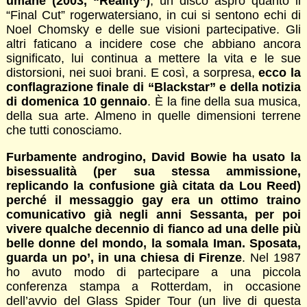
umane (2003, “Reality”)
, un disco aspro quanto il
“Final Cut” rogerwatersiano, in cui si sentono echi di
Noel Chomsky e delle sue visioni partecipative. Gli
altri faticano a incidere cose che abbiano ancora
significato, lui continua a mettere la vita e le sue
distorsioni, nei suoi brani. E così, a sorpresa,
ecco la
conflagrazione finale di “Blackstar” e della notizia
di domenica 10 gennaio
. È la fine della sua musica,
della sua arte. Almeno in quelle dimensioni terrene
che tutti conosciamo.
Furbamente androgino, David Bowie ha usato la
bisessualità (per sua stessa ammissione,
replicando la confusione già citata da Lou Reed)
perché il messaggio gay era un ottimo traino
comunicativo già negli anni Sessanta, per poi
vivere qualche decennio di fianco ad una delle più
belle donne del mondo, la somala Iman. Sposata,
guarda un po’, in una chiesa di Firenze
. Nel 1987
ho avuto modo di partecipare a una piccola
conferenza stampa a Rotterdam, in occasione
dell’avvio del Glass Spider Tour (un live di questa