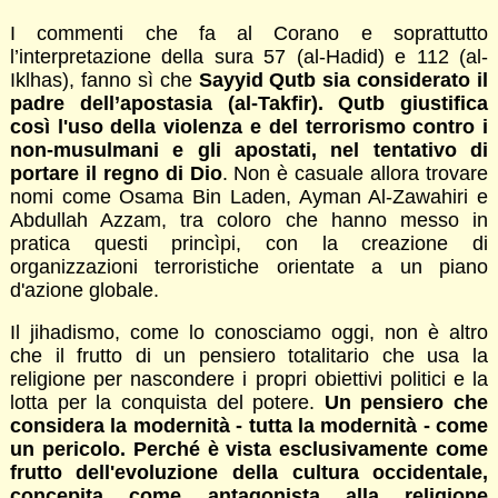
I commenti che fa al Corano e soprattutto
l’interpretazione della sura 57 (al-Hadid) e 112 (al-
Iklhas), fanno sì che
Sayyid Qutb sia considerato il
padre dell’apostasia (al-Takfir). Qutb giustifica
così l'uso della violenza e del terrorismo contro i
non-musulmani e gli apostati, nel tentativo di
portare il regno di Dio
. Non è casuale allora trovare
nomi come Osama Bin Laden, Ayman Al-Zawahiri e
Abdullah Azzam, tra coloro che hanno messo in
pratica questi princìpi, con la creazione di
organizzazioni terroristiche orientate a un piano
d'azione globale.
Il jihadismo, come lo conosciamo oggi, non è altro
che il frutto di un pensiero totalitario che usa la
religione per nascondere i propri obiettivi politici e la
lotta per la conquista del potere.
Un pensiero che
considera la modernità - tutta la modernità - come
un pericolo. Perché è vista esclusivamente come
frutto dell'evoluzione della cultura occidentale,
concepita come antagonista alla religione