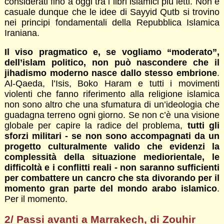
considerati fino a oggi tra i libri islamici più letti. Non è
casuale dunque che le idee di Sayyid Qutb si trovino
nei principi fondamentali della Repubblica Islamica
Iraniana.
Il viso pragmatico e, se vogliamo “moderato”,
dell’islam politico, non può nascondere che il
jihadismo moderno nasce dallo stesso embrione
.
Al-Qaeda, l’Isis, Boko Haram e tutti i movimenti
violenti che fanno riferimento alla religione islamica
non sono altro che una sfumatura di un’ideologia che
guadagna terreno ogni giorno. Se non c’è una visione
globale per capire la radice del problema,
tutti gli
sforzi militari - se non sono accompagnati da un
progetto culturalmente valido che evidenzi la
complessità della situazione mediorientale, le
difficoltà e i conflitti reali - non saranno sufficienti
per combattere un cancro che sta divorando per il
momento gran parte del mondo arabo islamico
.
Per il momento.
2/ Passi avanti a Marrakech, di Zouhir