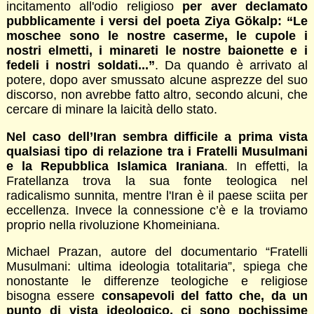
incitamento all'odio religioso
per aver declamato
pubblicamente i versi del poeta Ziya Gökalp: “Le
moschee sono le nostre caserme, le cupole i
nostri elmetti, i minareti le nostre baionette e i
fedeli i nostri soldati...”
. Da quando è arrivato al
potere, dopo aver smussato alcune asprezze del suo
discorso, non avrebbe fatto altro, secondo alcuni, che
cercare di minare la laicità dello stato.
Nel caso dell’Iran sembra difficile a prima vista
qualsiasi tipo di relazione tra i Fratelli Musulmani
e la Repubblica Islamica Iraniana
. In effetti, la
Fratellanza trova la sua fonte teologica nel
radicalismo sunnita, mentre l'Iran è il paese sciita per
eccellenza. Invece la connessione c’è e la troviamo
proprio nella rivoluzione Khomeiniana.
Michael Prazan, autore del documentario “Fratelli
Musulmani: ultima ideologia totalitaria”, spiega che
nonostante le differenze teologiche e religiose
bisogna essere
consapevoli del fatto che, da un
punto di vista ideologico, ci sono pochissime