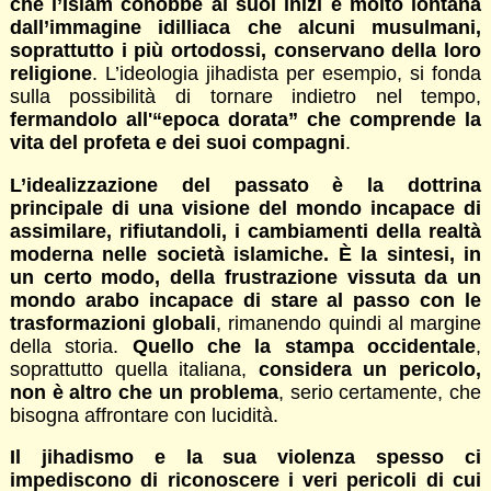
che l’Islam conobbe ai suoi inizi è molto lontana
dall’immagine idilliaca che alcuni musulmani,
soprattutto i più ortodossi, conservano della loro
religione
. L’ideologia jihadista per esempio, si fonda
sulla possibilità di tornare indietro nel tempo,
fermandolo all'“epoca dorata” che comprende la
vita del profeta e dei suoi compagni
.
L’idealizzazione del passato è la dottrina
principale di una visione del mondo incapace di
assimilare, rifiutandoli, i cambiamenti della realtà
moderna nelle società islamiche. È la sintesi, in
un certo modo, della frustrazione vissuta da un
mondo arabo incapace di stare al passo con le
trasformazioni globali
, rimanendo quindi al margine
della storia.
Quello che la stampa occidentale
,
soprattutto quella italiana,
considera un pericolo,
non è altro che un problema
, serio certamente, che
bisogna affrontare con lucidità.
Il jihadismo e la sua violenza spesso ci
impediscono di riconoscere i veri pericoli di cui