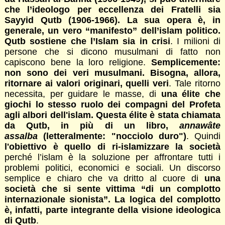
che l’ideologo per eccellenza dei Fratelli sia
Sayyid Qutb (1906-1966). La sua opera è, in
generale, un vero “manifesto” dell’islam politico.
Qutb sostiene che l’Islam sia in crisi
. I milioni di
persone che si dicono musulmani di fatto non
capiscono bene la loro religione.
Semplicemente:
non sono dei veri musulmani. Bisogna, allora,
ritornare ai valori originari, quelli veri
. Tale ritorno
necessita, per guidare le masse, di
una élite che
giochi lo stesso ruolo dei compagni del Profeta
agli albori dell'islam. Questa élite è stata chiamata
da Qutb, in più di un libro,
annawâte
assalba
(letteralmente: "nocciolo duro")
. Quindi
l'obiettivo è quello di ri-islamizzare la società
perché l’islam è la soluzione per affrontare tutti i
problemi politici, economici e sociali. Un discorso
semplice e chiaro che va dritto al cuore di
una
società che si sente vittima “di un complotto
internazionale sionista”. La logica del complotto
è, infatti, parte integrante della visione ideologica
di Qutb
.