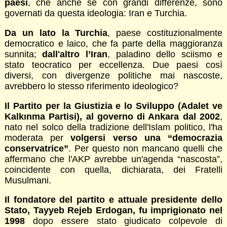
paesi
, che anche se con grandi differenze, sono
governati da questa ideologia: Iran e Turchia.
Da un lato la Turchia
, paese costituzionalmente
democratico e laico, che fa parte della maggioranza
sunnita;
dall'altro l’Iran
, paladino dello sciismo e
stato teocratico per eccellenza. Due paesi così
diversi, con divergenze politiche mai nascoste,
avrebbero lo stesso riferimento ideologico?
Il Partito per la Giustizia e lo Sviluppo (Adalet ve
Kalkınma Partisi), al governo di Ankara dal 2002
,
nato nel solco della tradizione dell'Islam politico, l'ha
moderata per
volgersi verso una “democrazia
conservatrice”
. Per questo non mancano quelli che
affermano che l'AKP avrebbe un'agenda “nascosta”,
coincidente con quella, dichiarata, dei Fratelli
Musulmani.
Il fondatore del partito e attuale presidente dello
Stato, Tayyeb Rejeb Erdogan, fu imprigionato nel
1998
dopo essere stato giudicato colpevole di