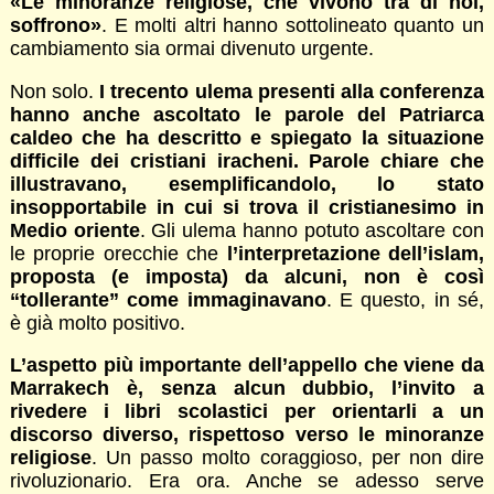
«Le minoranze religiose, che vivono tra di noi,
soffrono»
. E molti altri hanno sottolineato quanto un
cambiamento sia ormai divenuto urgente.
Non solo.
I trecento ulema presenti alla conferenza
hanno anche ascoltato le parole del Patriarca
caldeo che ha descritto e spiegato la situazione
difficile dei cristiani iracheni. Parole chiare che
illustravano, esemplificandolo, lo stato
insopportabile in cui si trova il cristianesimo in
Medio oriente
. Gli ulema hanno potuto ascoltare con
le proprie orecchie che
l’interpretazione dell’islam,
proposta (e imposta) da alcuni, non è così
“tollerante” come immaginavano
. E questo, in sé,
è già molto positivo.
L’aspetto più importante dell’appello che viene da
Marrakech è, senza alcun dubbio, l’invito a
rivedere i libri scolastici per orientarli a un
discorso diverso, rispettoso verso le minoranze
religiose
. Un passo molto coraggioso, per non dire
rivoluzionario. Era ora. Anche se adesso serve