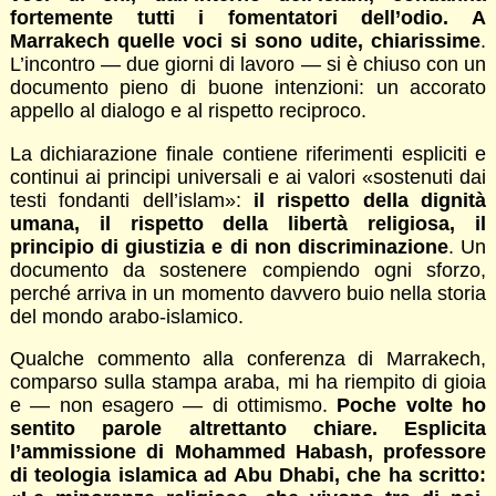
fortemente tutti i fomentatori dell’odio. A
Marrakech quelle voci si sono udite, chiarissime
.
L’incontro — due giorni di lavoro — si è chiuso con un
documento pieno di buone intenzioni: un accorato
appello al dialogo e al rispetto reciproco.
La dichiarazione finale contiene riferimenti espliciti e
continui ai principi universali e ai valori «sostenuti dai
testi fondanti dell’islam»:
il rispetto della dignità
umana, il rispetto della libertà religiosa, il
principio di giustizia e di non discriminazione
. Un
documento da sostenere compiendo ogni sforzo,
perché arriva in un momento davvero buio nella storia
del mondo arabo-islamico.
Qualche commento alla conferenza di Marrakech,
comparso sulla stampa araba, mi ha riempito di gioia
e — non esagero — di ottimismo.
Poche volte ho
sentito parole altrettanto chiare. Esplicita
l’ammissione di Mohammed Habash, professore
di teologia islamica ad Abu Dhabi, che ha scritto: