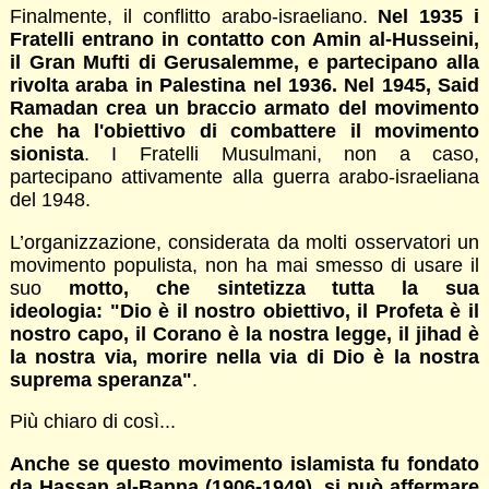
Finalmente, il conflitto arabo-israeliano.
Nel 1935 i
Fratelli entrano in contatto con Amin al-Husseini,
il Gran Mufti di Gerusalemme, e partecipano alla
rivolta araba in Palestina nel 1936. Nel 1945, Said
Ramadan crea un braccio armato del movimento
che ha l'obiettivo di combattere il movimento
sionista
. I Fratelli Musulmani, non a caso,
partecipano attivamente alla guerra arabo-israeliana
del 1948.
L’organizzazione, considerata da molti osservatori un
movimento populista, non ha mai smesso di usare il
suo
motto, che sintetizza tutta la sua
ideologia: "Dio è il nostro obiettivo, il Profeta è il
nostro capo, il Corano è la nostra legge, il jihad è
la nostra via, morire nella via di Dio è la nostra
suprema speranza"
.
Più chiaro di così...
Anche se questo movimento islamista fu fondato
da Hassan al-Banna (1906-1949), si può affermare