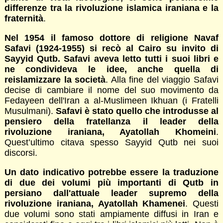
differenze tra la rivoluzione islamica iraniana e la
fraternità
.
Nel 1954 il famoso dottore di religione Navaf
Safavi (1924-1955) si recò al Cairo su invito di
Sayyid Qutb. Safavi aveva letto tutti i suoi libri e
ne condivideva le idee, anche quella di
reislamizzare la società
. Alla fine del viaggio Safavi
decise di cambiare il nome del suo movimento da
Fedayeen dell'Iran a al-Muslimeen Ikhuan (i Fratelli
Musulmani).
Safavi è stato quello che introdusse al
pensiero della fratellanza il leader della
rivoluzione iraniana, Ayatollah Khomeini
.
Quest’ultimo citava spesso Sayyid Qutb nei suoi
discorsi.
Un dato indicativo potrebbe essere la traduzione
di due dei volumi più importanti di Qutb in
persiano dall'attuale leader supremo della
rivoluzione iraniana, Ayatollah Khamenei
. Questi
due volumi sono stati ampiamente diffusi in Iran e