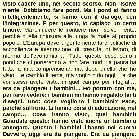
visto cadere uno, nel secolo scorso. Non risolve
niente. Dobbiamo fare ponti. Ma i ponti si fanno
intelligentemente, si fanno con il dialogo, con
l’integrazione. E per questo, io capisco un certo
timore
. Ma chiudere le frontiere non risolve niente,
perché quella chiusura alla lunga fa male al proprio
popolo. L’Europa deve urgentemente fare politiche di
accoglienza e integrazione, di crescita, di lavoro, di
riforma dell’economia … Tutte queste cose sono i
ponti che ci porteranno a non fare muri. La paura ha
tutta la mia comprensione; ma dopo quello che ho
visto – e cambio il tema, ma voglio dirlo oggi – e che
voi stessi avete visto, in quel campo per rifugiati…
era da piangere! I bambini… Ho portato con me,
per farvi vedere: i bambini mi hanno regalato tanti
disegni. Uno: cosa vogliono i bambini? Pace,
perché soffrono. Lì hanno corsi di educazione, nel
campo… Cosa hanno visto, quei bambini!
Guardate questo: hanno visto anche un bambino
annegare. Questo i bambini l’hanno nel cuore!
Davvero, oggi era da piangere. Era da piangere
.