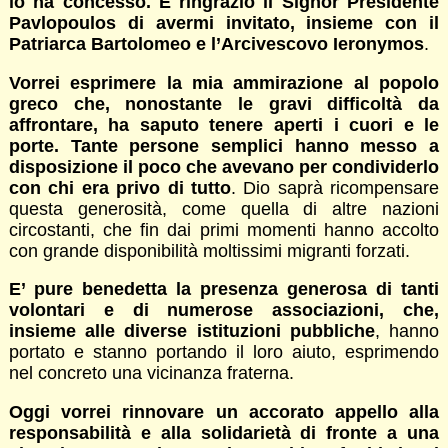
lo ha concesso. E ringrazio il Signor Presidente
Pavlopoulos di avermi invitato, insieme con il
Patriarca Bartolomeo e l’Arcivescovo Ieronymos
.
Vorrei esprimere la mia ammirazione al popolo
greco che, nonostante le gravi difficoltà da
affrontare, ha saputo tenere aperti i cuori e le
porte. Tante persone semplici hanno messo a
disposizione il poco che avevano per condividerlo
con chi era privo di tutto
. Dio saprà ricompensare
questa generosità, come quella di altre nazioni
circostanti, che fin dai primi momenti hanno accolto
con grande disponibilità moltissimi migranti forzati.
E’ pure benedetta la presenza generosa di tanti
volontari e di numerose associazioni, che,
insieme alle diverse istituzioni pubbliche
, hanno
portato e stanno portando il loro aiuto, esprimendo
nel concreto una vicinanza fraterna.
Oggi vorrei rinnovare un accorato appello alla
responsabilità e alla solidarietà di fronte a una