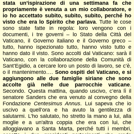
stata un’ispirazione di una settimana fa che
propriamente è venuta a un mio collaboratore, e
io ho accettato subito, subito, subito, perché ho
visto che era lo Spirito che parlava
. Tutte le cose
sono state fatte in regola: loro vengono con i
documenti, i tre governi – lo Stato della Città del
Vaticano, il Governo italiano e il Governo greco –
tutto, hanno ispezionato tutto, hanno visto tutto e
hanno dato il visto. Sono accolti dal Vaticano: sarà il
Vaticano, con la collaborazione della Comunità di
Sant’Egidio, a cercare loro un posto di lavoro, se c’è,
o il mantenimento….
Sono ospiti del Vaticano, e si
aggiungono alle due famiglie siriane che sono
accolte già nelle due parrocchie vaticane
.
Secondo. Questa mattina, quando uscivo, c’era lì il
senatore Sanders che era venuto al convegno della
Fondazione
Centesimus Annus
. Lui sapeva che io
uscivo a quell’ora e ha avuto la gentilezza di
salutarmi. L’ho salutato, ho stretto la mano a lui, alla
moglie e a un'altra coppia che era con lui, che
alloggiavano a Santa Marta, perché tutti i membri,