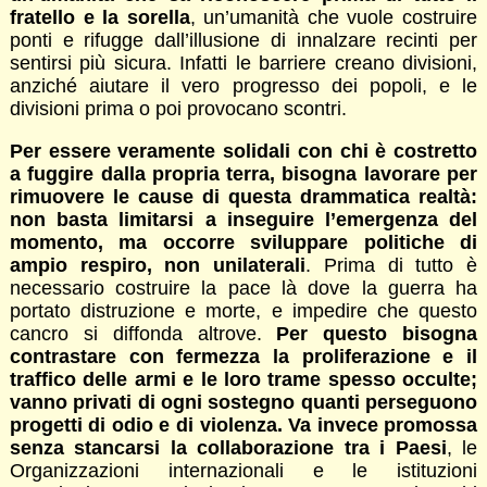
fratello e la sorella
, un’umanità che vuole costruire
ponti e rifugge dall’illusione di innalzare recinti per
sentirsi più sicura. Infatti le barriere creano divisioni,
anziché aiutare il vero progresso dei popoli, e le
divisioni prima o poi provocano scontri.
Per essere veramente solidali con chi è costretto
a fuggire dalla propria terra, bisogna lavorare per
rimuovere le cause di questa drammatica realtà:
non basta limitarsi a inseguire l’emergenza del
momento, ma occorre sviluppare politiche di
ampio respiro, non unilaterali
. Prima di tutto è
necessario costruire la pace là dove la guerra ha
portato distruzione e morte, e impedire che questo
cancro si diffonda altrove.
Per questo bisogna
contrastare con fermezza la proliferazione e il
traffico delle armi e le loro trame spesso occulte;
vanno privati di ogni sostegno quanti perseguono
progetti di odio e di violenza. Va invece promossa
senza stancarsi la collaborazione tra i Paesi
, le
Organizzazioni internazionali e le istituzioni