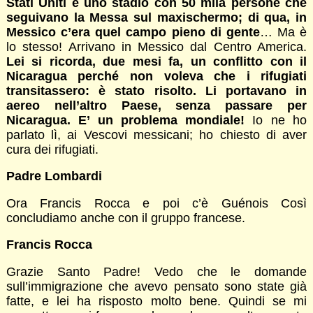
Stati Uniti e uno stadio con 50 mila persone che
seguivano la Messa sul maxischermo; di qua, in
Messico c’era quel campo pieno di gente
… Ma è
lo stesso! Arrivano in Messico dal Centro America.
Lei si ricorda, due mesi fa, un conflitto con il
Nicaragua perché non voleva che i rifugiati
transitassero: è stato risolto. Li portavano in
aereo nell’altro Paese, senza passare per
Nicaragua. E’ un problema mondiale!
Io ne ho
parlato lì, ai Vescovi messicani; ho chiesto di aver
cura dei rifugiati.
Padre Lombardi
Ora Francis Rocca e poi c’è Guénois Così
concludiamo anche con il gruppo francese.
Francis Rocca
Grazie Santo Padre! Vedo che le domande
sull’immigrazione che avevo pensato sono state già
fatte, e lei ha risposto molto bene. Quindi se mi