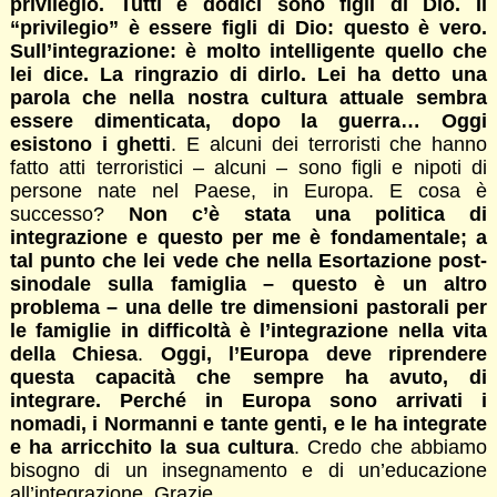
privilegio. Tutti e dodici sono figli di Dio. Il
“privilegio” è essere figli di Dio: questo è vero.
Sull’integrazione: è molto intelligente quello che
lei dice. La ringrazio di dirlo. Lei ha detto una
parola che nella nostra cultura attuale sembra
essere dimenticata, dopo la guerra… Oggi
esistono i ghetti
. E alcuni dei terroristi che hanno
fatto atti terroristici – alcuni – sono figli e nipoti di
persone nate nel Paese, in Europa. E cosa è
successo?
Non c’è stata una politica di
integrazione e questo per me è fondamentale; a
tal punto che lei vede che nella Esortazione post-
sinodale sulla famiglia – questo è un altro
problema – una delle tre dimensioni pastorali per
le famiglie in difficoltà è l’integrazione nella vita
della Chiesa
.
Oggi, l’Europa deve riprendere
questa capacità che sempre ha avuto, di
integrare. Perché in Europa sono arrivati i
nomadi, i Normanni e tante genti, e le ha integrate
e ha arricchito la sua cultura
. Credo che abbiamo
bisogno di un insegnamento e di un’educazione
all’integrazione. Grazie.