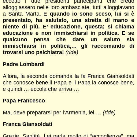
eccetto i due presidenti partecipanti che credo
alloggiassero nelle loro ambasciate, tutti alloggiavano
a Santa Marta. E
quando io sono sceso, lui si è
presentato, ha salutato, una stretta di mano e
niente di più. E’ educazione, questa; si chiama
educazione e non immischiarsi in politica. E se
qualcuno pensa che dare un saluto sia
immischiarsi in politica,… gli raccomando di
trovarsi uno psichiatra!
(ride)
Padre Lombardi
Allora, la seconda domanda la fa Franca Giansoldati
che conosce bene il Papa e il Papa la conosce bene,
e quindi … eccola che arriva …
Papa Francesco
Ma, deve prepararsi per l’Armenia, lei …
(ride)
Franca Giansoldati
Grazie, Santità. Lei parla molto di “accoglienza”, ma