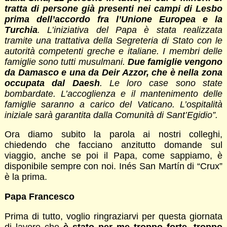
tratta di persone già presenti nei campi di Lesbo
prima dell’accordo fra l’Unione Europea e la
Turchia
. L’iniziativa del Papa è stata realizzata
tramite una trattativa della Segreteria di Stato con le
autorità competenti greche e italiane. I membri delle
famiglie sono tutti musulmani.
Due famiglie vengono
da Damasco e una da Deir Azzor, che è nella zona
occupata dal Daesh
. Le loro case sono state
bombardate. L’accoglienza e il mantenimento delle
famiglie saranno a carico del Vaticano. L’ospitalità
iniziale sarà garantita dalla Comunità di Sant’Egidio”.
Ora diamo subito la parola ai nostri colleghi,
chiedendo che facciano anzitutto domande sul
viaggio, anche se poi il Papa, come sappiamo, è
disponibile sempre con noi. Inés San Martín di “Crux”
è la prima.
Papa Francesco
Prima di tutto, voglio ringraziarvi per questa giornata
di lavoro che
è stato per me troppo forte, troppo