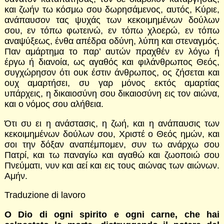
και ζωήν τω κόσμω σου δωρησάμενος, αυτός, Κύριε,
ανάπαυσον τας ψυχάς των κεκοιμημένων δούλων
σου, εν τόπω φωτεινώ, εν τόπω χλοερώ, εν τόπω
αναψύξεως, ένθα απέδρα οδύνη, λύπη και στεναγμός.
Παν αμάρτημα το παρ’ αυτών πραχθέν εν λόγω ή
έργω ή διανοία, ως αγαθός και φιλάνθρωπος Θεός,
συγχώρησον ότι ουκ έστιν άνθρωπος, ος ζήσεται και
ουχ αμαρτήσει, συ γαρ μόνος εκτός αμαρτίας
υπάρχεις, η δικαιο­σύνη σου δικαιοσύνη εις τον αιώνα,
και ο νόμος σου αλήθεια.
Ότι συ ει η ανάστασις, η ζωή, και η ανάπαυσις των
κεκοιμημένων δούλων σου, Χριστέ ο Θεός ημών, και
σοι την δόξαν αναπέμπομεν, συν τω ανάρχω σου
Πατρί, και τω παναγίω και αγαθώ και ζωοποιώ σου
Πνεύματι, νυν και αεί και εις τους αιώνας των αιώνων.
Αμήν.
Traduzione di lavoro
O Dio di ogni spirito e ogni carne, che hai