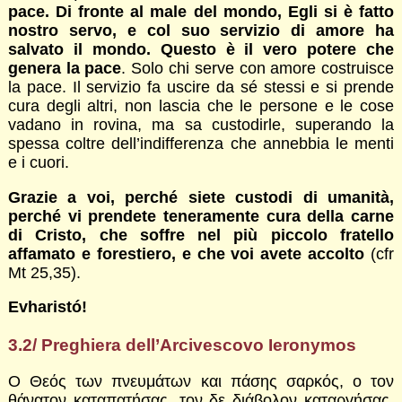
pace. Di fronte al male del mondo, Egli si è fatto
nostro servo, e col suo servizio di amore ha
salvato il mondo. Questo è il vero potere che
genera la pace
. Solo chi serve con amore costruisce
la pace. Il servizio fa uscire da sé stessi e si prende
cura degli altri, non lascia che le persone e le cose
vadano in rovina, ma sa custodirle, superando la
spessa coltre dell’indifferenza che annebbia le menti
e i cuori.
Grazie a voi, perché siete custodi di umanità,
perché vi prendete teneramente cura della carne
di Cristo, che soffre nel più piccolo fratello
affamato e forestiero, e che voi avete accolto
(cfr
Mt 25,35).
Evharistó!
3.2/ Preghiera dell’Arcivescovo Ieronymos
Ο Θεός των πνευμάτων και πάσης σαρκός, ο τον
θάνατον καταπατήσας, τον δε διάβολον καταργήσας,