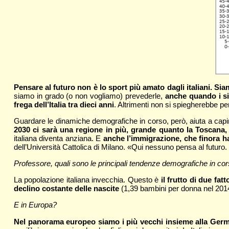
Pensare al futuro non è lo sport più amato dagli italiani. S
siamo in grado (o non vogliamo) prevederle,
anche quando i si
frega dell’Italia tra dieci anni
. Altrimenti non si spiegherebbe p
Guardare le dinamiche demografiche in corso, però, aiuta a ca
2030 ci sarà una regione in più, grande quanto la Toscana
italiana diventa anziana. E
anche l’immigrazione, che finora ha
dell’Università Cattolica di Milano. «Qui nessuno pensa al futuro. 
Professore, quali sono le principali tendenze demografiche in cors
La popolazione italiana invecchia. Questo è
il frutto di due fa
declino costante delle nascite
(1,39 bambini per donna nel 2014
E in Europa?
Nel panorama europeo siamo i più vecchi insieme alla Germani