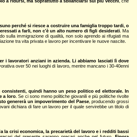
o a ridursi, ma soprattutto a sbilanciarsi sui più vecchi
, che
ssuno perché si riesce a costruire una famiglia troppo tardi, o
ressati a farli, non c’è un alto numero di figli desiderati
. Ma
do sulla immigrazione di qualità, non solo aprendo ai rifugiati ma
liazione tra vita privata e lavoro per incentivare le nuove nascite.
r i lavoratori anziani in azienda. Li abbiamo lasciati lì dove
lavorativa over 50 nei luoghi di lavoro, mentre mancano i 30-40enni
ù consistenti, quindi hanno un peso politico ed elettorale. In
e a loro
. Se ci sono meno politiche giovanili e più politiche rivolte
uesto genererà un impoverimento del Paese
, producendo grossi
ani dichiara di fare un lavoro per il quale servirebbe un titolo di
 la crisi economica, la precarietà del lavoro e i redditi bassi
 precari del presente saranno precari anche nel futuro
. Finora