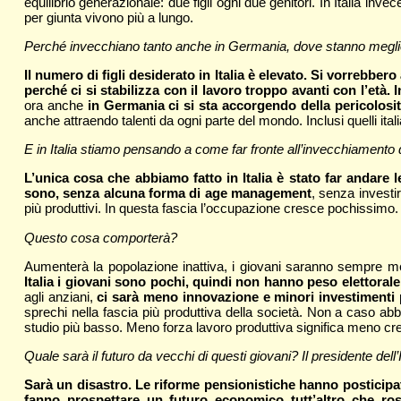
equilibrio generazionale: due figli ogni due genitori. In Italia inv
per giunta vivono più a lungo.
Perché invecchiano tanto anche in Germania, dove stanno meglio
Il numero di figli desiderato in Italia è elevato. Si vorrebbe
perché ci si stabilizza con il lavoro troppo avanti con l’età. 
ora anche
in Germania ci si sta accorgendo della pericolosi
anche attraendo talenti da ogni parte del mondo. Inclusi quelli ital
E in Italia stiamo pensando a come far fronte all’invecchiamento
L’unica cosa che abbiamo fatto in Italia è stato far andare l
sono, senza alcuna forma di age management
, senza investi
più produttivi. In questa fascia l’occupazione cresce pochissimo.
Questo cosa comporterà?
Aumenterà la popolazione inattiva, i giovani saranno sempre 
Italia i giovani sono pochi, quindi non hanno peso elettorale
agli anziani,
ci sarà meno innovazione e minori investimenti 
sprechi nella fascia più produttiva della società. Non a caso abbi
studio più basso. Meno forza lavoro produttiva significa meno cre
Quale sarà il futuro da vecchi di questi giovani? Il presidente dell’
Sarà un disastro. Le riforme pensionistiche hanno posticipato 
fanno prospettare un futuro economico tutt’altro che ro