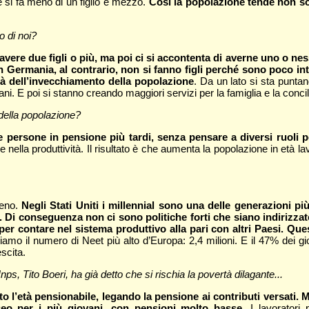
ece si fa meno di un figlio e mezzo.
Così la popolazione tende non sol
 di noi?
ro avere due figli o più, ma poi ci si accontenta di averne uno o ne
In Germania, al contrario, non si fanno figli perché sono poco inte
tà dell’invecchiamento della popolazione
. Da un lato si sta puntan
iani. E poi si stanno creando maggiori servizi per la famiglia e la conci
 della popolazione?
e persone in pensione più tardi, senza pensare a diversi ruoli pe
re nella produttività. Il risultato è che aumenta la popolazione in età 
meno.
Negli Stati Uniti i millennial sono una delle generazioni pi
. Di conseguenza non ci sono politiche forti che siano indirizzat
per contare nel sistema produttivo alla pari con altri Paesi. Q
amo il numero di Neet più alto d’Europa: 2,4 milioni. E il 47% dei giov
scita.
Inps, Tito Boeri, ha già detto che si rischia la povertà dilagante...
l’età pensionabile, legando la pensione ai contributi versati. Ma
seo per i più giovani, con pensioni molto basse
. I lavoratori