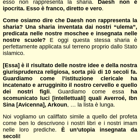
esso non rappresenta la sharia.
Daesh non è
ipocrita. Esso è franco, diretto e vero
.
Come osiamo dire che Daesh non rappresenta la
sharia? Una sharia inventata dai nostri “ulema”,
predicata nelle nostre moschee e insegnata nelle
nostre scuole?
E oggi questa stessa sharia è
perfettamente applicata sul terreno proprio dallo Stato
islamico.
[Essa] è il risultato delle nostre idee e della nostra
giurisprudenza religiosa, sorta più di 10 secoli fa.
Guardiamo come l’istituzione clericale ha
incatenato e arrugginito il nostro cervello e quello
dei nostri figli
. Guardiamo come essa
ha
scomunicato luci [intellettuali] quali Averroé, Ibn
Sina [Avicenna], Arkoun
, … la lista è lunga.
Noi vogliamo un califfato simile a quello del profeta
come ben lo descrivono i nostri libri e i nostri imam
nelle loro prediche.
È un’utopia insegnata da
secoli!