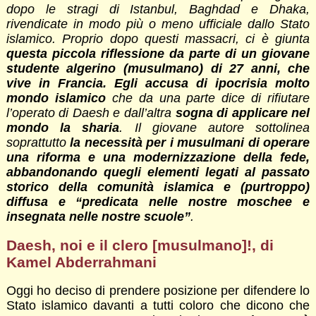
dopo le stragi di Istanbul, Baghdad e Dhaka,
rivendicate in modo più o meno ufficiale dallo Stato
islamico. Proprio dopo questi massacri, ci è giunta
questa piccola riflessione da parte di un giovane
studente algerino (musulmano) di 27 anni, che
vive in Francia. Egli accusa di ipocrisia molto
mondo islamico
che da una parte dice di rifiutare
l’operato di Daesh e dall’altra
sogna di applicare nel
mondo la sharia
. Il giovane autore sottolinea
soprattutto
la necessità per i musulmani di operare
una riforma e una modernizzazione della fede,
abbandonando quegli elementi legati al passato
storico della comunità islamica e (purtroppo)
diffusa e “predicata nelle nostre moschee e
insegnata nelle nostre scuole”
.
Daesh, noi e il clero [musulmano]!, di
Kamel Abderrahmani
Oggi ho deciso di prendere posizione per difendere lo
Stato islamico davanti a tutti coloro che dicono che