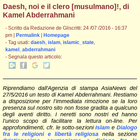
Daesh, noi e il clero [musulmano]!, di
Kamel Abderrahmani
- Scritto da Redazione de Gliscritti: 24 /07 /2016 - 16:37
pm |
Permalink
|
Homepage
- Tag usati:
daesh
,
islam
,
islamic_state
,
kamel_abderrahmani
- Segnala questo articolo:
Riprendiamo dall'Agenzia di stampa AsiaNews del
27/5/2016 un testo di Kamel Abderrahmani. Restiamo
a disposizione per l’immediata rimozione se la loro
presenza sul nostro sito non fosse gradita a qualcuno
degli aventi diritto. I neretti sono nostri ed hanno
l’unico scopo di facilitare la lettura on-line. Per
approfondimenti, cfr. le sotto-sezioni
Islam
e
Dialogo
fra le religioni e libertà religiosa
nella sezione