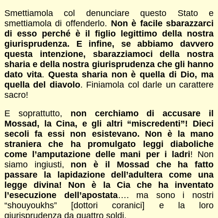
Smettiamola col denunciare questo Stato e
smettiamola di offenderlo.
Non è facile sbarazzarci
di esso perché è il figlio legittimo della nostra
giurisprudenza. E infine, se abbiamo davvero
questa intenzione, sbarazziamoci della nostra
sharia e della nostra giurisprudenza che gli hanno
dato vita
.
Questa sharia non è quella di Dio, ma
quella del diavolo
. Finiamola col darle un carattere
sacro!
E soprattutto,
non cerchiamo di accusare il
Mossad, la Cina, e gli altri “miscredenti”! Dieci
secoli fa essi non esistevano. Non è la mano
straniera che ha promulgato leggi diaboliche
come l’amputazione delle mani per i ladri
! Non
siamo ingiusti,
non è il Mossad che ha fatto
passare la lapidazione dell’adultera come una
legge divina! Non è la Cia che ha inventato
l’esecuzione dell’apostata
…. ma sono i nostri
“shouyoukhs” [dottori coranici] e la loro
giurisprudenza da quattro soldi.