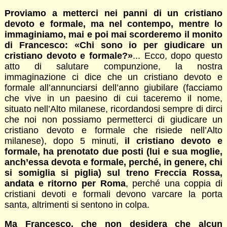
Proviamo a metterci nei panni di un cristiano
devoto e formale, ma nel contempo, mentre lo
immaginiamo, mai e poi mai scorderemo il monito
di Francesco: «Chi sono io per giudicare un
cristiano devoto e formale?»
... Ecco, dopo questo
atto di salutare compunzione, la nostra
immaginazione ci dice che un cristiano devoto e
formale all’annunciarsi dell’anno giubilare (facciamo
che vive in un paesino di cui taceremo il nome,
situato nell’Alto milanese, ricordandosi sempre di dirci
che noi non possiamo permetterci di giudicare un
cristiano devoto e formale che risiede nell’Alto
milanese), dopo 5 minuti,
il cristiano devoto e
formale, ha prenotato due posti (lui e sua moglie,
anch’essa devota e formale, perché, in genere, chi
si somiglia si piglia) sul treno Freccia Rossa,
andata e ritorno per Roma
, perché una coppia di
cristiani devoti e formali devono varcare la porta
santa, altrimenti si sentono in colpa.
Ma Francesco, che non desidera che alcun