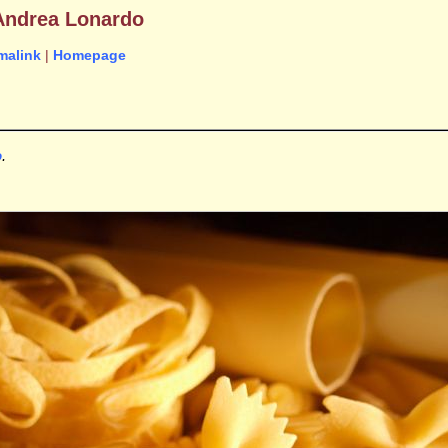
 Andrea Lonardo
malink
|
Homepage
o
.