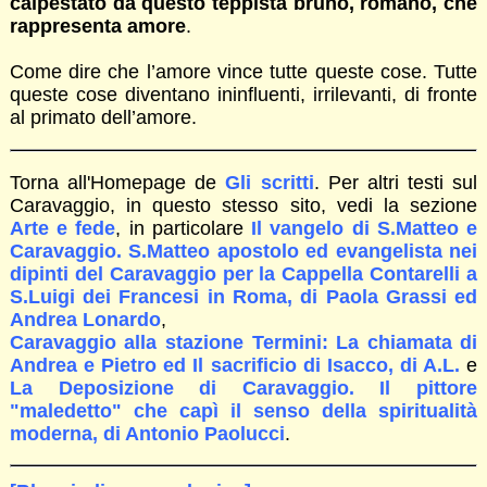
calpestato da questo teppista bruno, romano, che
rappresenta amore
.
Come dire che l’amore vince tutte queste cose. Tutte
queste cose diventano ininfluenti, irrilevanti, di fronte
al primato dell’amore.
Torna all'Homepage de
Gli scritti
. Per altri testi sul
Caravaggio, in questo stesso sito, vedi la sezione
Arte e fede
, in particolare
Il vangelo di S.Matteo e
Caravaggio. S.Matteo apostolo ed evangelista nei
dipinti del Caravaggio per la Cappella Contarelli a
S.Luigi dei Francesi in Roma, di Paola Grassi ed
Andrea Lonardo
,
Caravaggio alla stazione Termini: La chiamata di
Andrea e Pietro ed Il sacrificio di Isacco, di A.L.
e
La Deposizione di Caravaggio. Il pittore
"maledetto" che capì il senso della spiritualità
moderna, di Antonio Paolucci
.