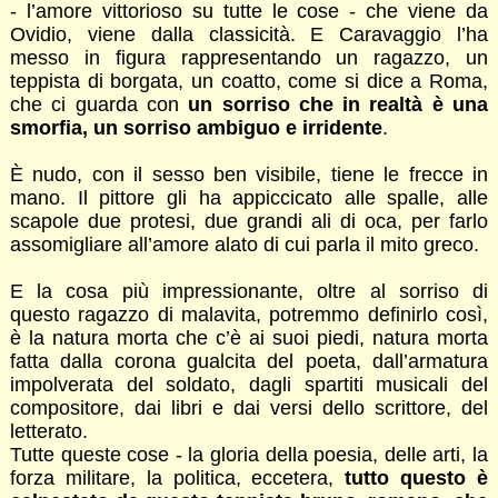
- l’amore vittorioso su tutte le cose - che viene da
Ovidio, viene dalla classicità. E Caravaggio l’ha
messo in figura rappresentando un ragazzo, un
teppista di borgata, un coatto, come si dice a Roma,
che ci guarda con
un sorriso che in realtà è una
smorfia, un sorriso ambiguo e irridente
.
È nudo, con il sesso ben visibile, tiene le frecce in
mano. Il pittore gli ha appiccicato alle spalle, alle
scapole due protesi, due grandi ali di oca, per farlo
assomigliare all’amore alato di cui parla il mito greco.
E la cosa più impressionante, oltre al sorriso di
questo ragazzo di malavita, potremmo definirlo così,
è la natura morta che c’è ai suoi piedi, natura morta
fatta dalla corona gualcita del poeta, dall’armatura
impolverata del soldato, dagli spartiti musicali del
compositore, dai libri e dai versi dello scrittore, del
letterato.
Tutte queste cose - la gloria della poesia, delle arti, la
forza militare, la politica, eccetera,
tutto questo è