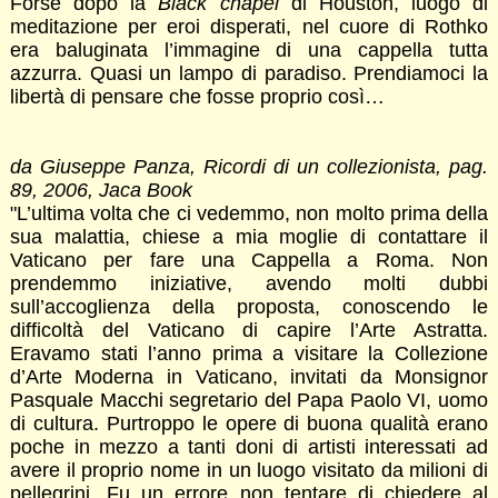
Forse dopo la
Black chapel
di Houston, luogo di
meditazione per eroi disperati, nel cuore di Rothko
era baluginata l’immagine di una cappella tutta
azzurra. Quasi un lampo di paradiso. Prendiamoci la
libertà di pensare che fosse proprio così…
da Giuseppe Panza, Ricordi di un collezionista, pag.
89, 2006, Jaca Book
"L’ultima volta che ci vedemmo, non molto prima della
sua malattia, chiese a mia moglie di contattare il
Vaticano per fare una Cappella a Roma. Non
prendemmo iniziative, avendo molti dubbi
sull’accoglienza della proposta, conoscendo le
difficoltà del Vaticano di capire l’Arte Astratta.
Eravamo stati l’anno prima a visitare la Collezione
d’Arte Moderna in Vaticano, invitati da Monsignor
Pasquale Macchi segretario del Papa Paolo VI, uomo
di cultura. Purtroppo le opere di buona qualità erano
poche in mezzo a tanti doni di artisti interessati ad
avere il proprio nome in un luogo visitato da milioni di
pellegrini. Fu un errore non tentare di chiedere al