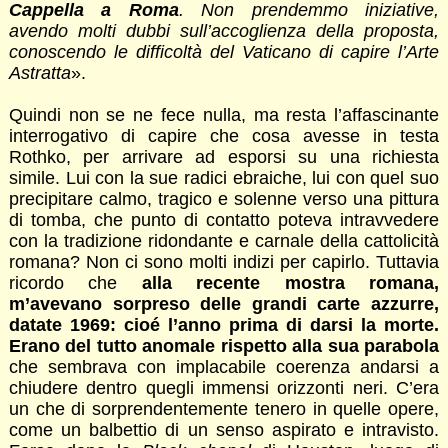
Cappella a Roma
. Non prendemmo iniziative,
avendo molti dubbi sull’accoglienza della proposta,
conoscendo le difficoltà del Vaticano di capire l’Arte
Astratta
».
Quindi non se ne fece nulla, ma resta l’affascinante
interrogativo di capire che cosa avesse in testa
Rothko, per arrivare ad esporsi su una richiesta
simile. Lui con la sue radici ebraiche, lui con quel suo
precipitare calmo, tragico e solenne verso una pittura
di tomba, che punto di contatto poteva intravvedere
con la tradizione ridondante e carnale della cattolicità
romana? Non ci sono molti indizi per capirlo. Tuttavia
ricordo che
alla recente mostra romana,
m’avevano sorpreso delle grandi carte azzurre,
datate 1969: cioé l’anno prima di darsi la morte.
Erano del tutto anomale rispetto alla sua parabola
che sembrava con implacabile coerenza andarsi a
chiudere dentro quegli immensi orizzonti neri. C’era
un che di sorprendentemente tenero in quelle opere,
come un balbettio di un senso aspirato e intravisto.