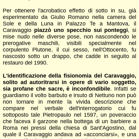
Per ottenere l'acrobatico effetto di sotto in su, già
esperimentato da Giulio Romano nella camera del
Sole e della Luna in Palazzo Te a Mantova, il
Caravaggio
piazzò uno specchio sui ponteggi
, si
mise nudo nelle diverse pose, non nascondendo le
prerogative maschili, visibili specialmente nel
corpulento Plutone, il cui sesso, nell'Ottocento, fu
nascosto sotto un drappo, che cadde in seguito al
restauro del 1990.
L'identificazione della fisionomia del Caravaggio,
solito ad autoritrarsi in opere di vario soggetto,
sia profane che sacre, è inconfondibile
. Infatti se
guardiamo il volto barbuto e irsuto di Nettuno non può
non tornare in mente la vivida descrizione che
compare nel verbale dell'interrogatorio cui fu
sottoposto tale Pietropaulo nel 1597, un poveraccio
che faceva il garzone nella bottega di un barbiere a
Roma nei pressi della chiesa di Sant'Agostino, dal
quale il Caravaggio andava ad «acconciarsi», e una