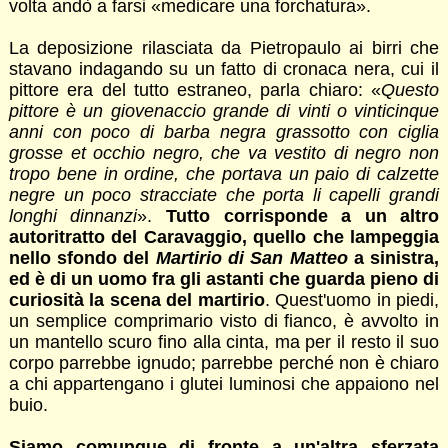
volta andò a farsi «medicare una forchatura».
La deposizione rilasciata da Pietropaulo ai birri che
stavano indagando su un fatto di cronaca nera, cui il
pittore era del tutto estraneo, parla chiaro: «
Questo
pittore è un giovenaccio grande di vinti o vinticinque
anni con poco di barba negra grassotto con ciglia
grosse et occhio negro, che va vestito di negro non
tropo bene in ordine, che portava un paio di calzette
negre un poco stracciate che porta li capelli grandi
longhi dinnanzi
».
Tutto corrisponde a un altro
autoritratto del Caravaggio, quello che lampeggia
nello sfondo del
Martirio di San Matteo
a sinistra,
ed è di un uomo fra gli astanti che guarda pieno di
curiosità la scena del martirio
. Quest'uomo in piedi,
un semplice comprimario visto di fianco, è avvolto in
un mantello scuro fino alla cinta, ma per il resto il suo
corpo parrebbe ignudo; parrebbe perché non è chiaro
a chi appartengano i glutei luminosi che appaiono nel
buio.
Siamo comunque di fronte a un'altra sferzata