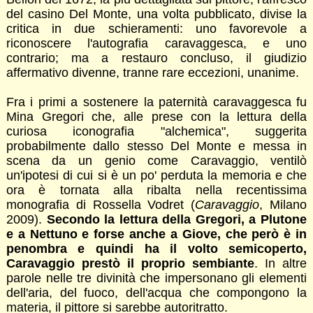
del casino Del Monte, una volta pubblicato, divise la
critica in due schieramenti: uno favorevole a
riconoscere l'autografia caravaggesca, e uno
contrario; ma a restauro concluso, il giudizio
affermativo divenne, tranne rare eccezioni, unanime.
Fra i primi a sostenere la paternità caravaggesca fu
Mina Gregori che, alle prese con la lettura della
curiosa iconografia "alchemica", suggerita
probabilmente dallo stesso Del Monte e messa in
scena da un genio come Caravaggio, ventilò
un'ipotesi di cui si è un po' perduta la memoria e che
ora è tornata alla ribalta nella recentissima
monografia di Rossella Vodret (
Caravaggio
, Milano
2009).
Secondo la lettura della Gregori, a Plutone
e a Nettuno e forse anche a Giove, che però è in
penombra e quindi ha il volto semicoperto,
Caravaggio prestò il proprio sembiante
. In altre
parole nelle tre divinità che impersonano gli elementi
dell'aria, del fuoco, dell'acqua che compongono la
materia, il pittore si sarebbe autoritratto.