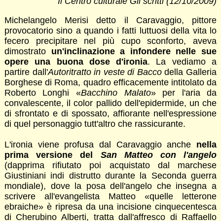
Il Centro culturale Gli scritti (12/10/2009)
Michelangelo Merisi detto il Caravaggio, pittore
provocatorio sino a quando i fatti luttuosi della vita lo
fecero precipitare nel più cupo sconforto, aveva
dimostrato
un'inclinazione a infondere nelle sue
opere una buona dose d'ironia
. La vediamo a
partire dall'
Autoritratto in veste di Bacco
della Galleria
Borghese di Roma, quadro efficacemente intitolato da
Roberto Longhi «
Bacchino Malato
» per l'aria da
convalescente, il color pallido dell'epidermide, un che
di sfrontato e di spossato, affiorante nell'espressione
di quel personaggio tutt'altro che rassicurante.
L'ironia viene profusa dal Caravaggio anche
nella
prima versione del
San Matteo con l'angelo
(dapprima rifiutato poi acquistato dal marchese
Giustiniani indi distrutto durante la Seconda guerra
mondiale), dove la posa dell'angelo che insegna a
scrivere all'evangelista Matteo «quelle letterone
ebraiche» è ripresa da una incisione cinquecentesca
di Cherubino Alberti, tratta dall'affresco di Raffaello