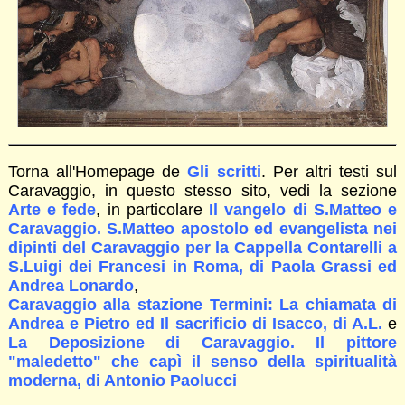
Torna all'Homepage de
Gli scritti
. Per altri testi sul
Caravaggio, in questo stesso sito, vedi la sezione
Arte e fede
, in particolare
Il vangelo di S.Matteo e
Caravaggio. S.Matteo apostolo ed evangelista nei
dipinti del Caravaggio per la Cappella Contarelli a
S.Luigi dei Francesi in Roma, di Paola Grassi ed
Andrea Lonardo
,
Caravaggio alla stazione Termini: La chiamata di
Andrea e Pietro ed Il sacrificio di Isacco, di A.L.
e
La Deposizione di Caravaggio. Il pittore
"maledetto" che capì il senso della spiritualità
moderna, di Antonio Paolucci