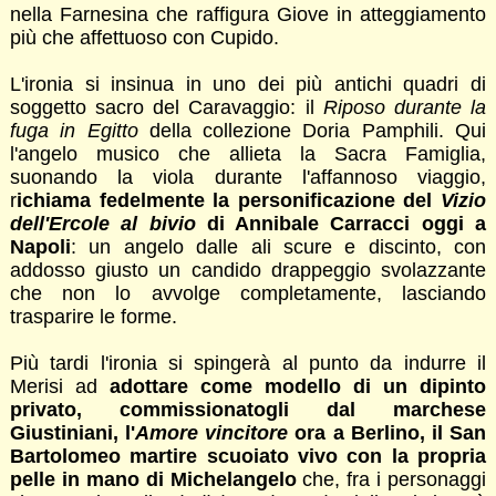
nella Farnesina che raffigura Giove in atteggiamento
più che affettuoso con Cupido.
L'ironia si insinua in uno dei più antichi quadri di
soggetto sacro del Caravaggio: il
Riposo durante la
fuga in Egitto
della collezione Doria Pamphili. Qui
l'angelo musico che allieta la Sacra Famiglia,
suonando la viola durante l'affannoso viaggio,
r
ichiama fedelmente la personificazione del
Vizio
dell'Ercole al bivio
di Annibale Carracci oggi a
Napoli
: un angelo dalle ali scure e discinto, con
addosso giusto un candido drappeggio svolazzante
che non lo avvolge completamente, lasciando
trasparire le forme.
Più tardi l'ironia si spingerà al punto da indurre il
Merisi ad
adottare come modello di un dipinto
privato, commissionatogli dal marchese
Giustiniani, l'
Amore vincitore
ora a Berlino, il San
Bartolomeo martire scuoiato vivo con la propria
pelle in mano di Michelangelo
che, fra i personaggi