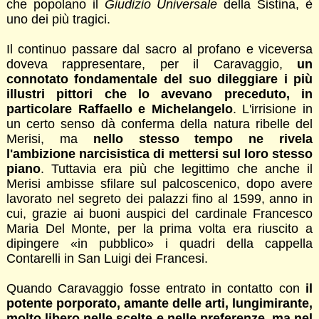
che popolano il
Giudizio Universale
della Sistina, è
uno dei più tragici.
Il continuo passare dal sacro al profano e viceversa
doveva rappresentare, per il Caravaggio,
un
connotato fondamentale del suo dileggiare i più
illustri pittori che lo avevano preceduto, in
particolare Raffaello e Michelangelo
. L'irrisione in
un certo senso dà conferma della natura ribelle del
Merisi, ma
nello stesso tempo ne rivela
l'ambizione narcisistica di mettersi sul loro stesso
piano
. Tuttavia era più che legittimo che anche il
Merisi ambisse sfilare sul palcoscenico, dopo avere
lavorato nel segreto dei palazzi fino al 1599, anno in
cui, grazie ai buoni auspici del cardinale Francesco
Maria Del Monte, per la prima volta era riuscito a
dipingere «in pubblico» i quadri della cappella
Contarelli in San Luigi dei Francesi.
Quando Caravaggio fosse entrato in contatto con
il
potente porporato, amante delle arti, lungimirante,
molto libero nelle scelte e nelle preferenze, ma nel