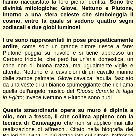
hanno riacquistato la loro piena identità.
Sono tre
divinità mitologiche: Giove, Nettuno e Plutone,
intorno a una sfera celeste che simboleggia il
cosmo, entro la quale si vedono quattro segni
zodiacali e due globi luminosi
.
I tre sono rappresentati in pose prospetticamente
ardite
, come solo un grande pittore riesce a fare:
Plutone poggia su nuvole e si tiene appresso un
Cerbero tricipite, che però ha un'aria domestica, un
cane non di buona razza, ma ugualmente vigile e
attento. Nettuno è a cavalcioni di un cavallo marino
dalle zampe palmate. Giove cavalca l'aquila, fasciato
da una veste di un bianco spumeggiante che richiama
quella dell'angelo musico del
Riposo durante la fuga
in Egitto
; invece Nettuno e Plutone sono nudi.
Questa straordinaria opera su muro è dipinta a
olio, non a fresco, il che collima appieno con la
tecnica di Caravaggio
che non si applicò mai alla
realizzazione di affreschi. Citato nella biografia del
Bellori del 1672, la più dettagliata sul pittore, l'affresco