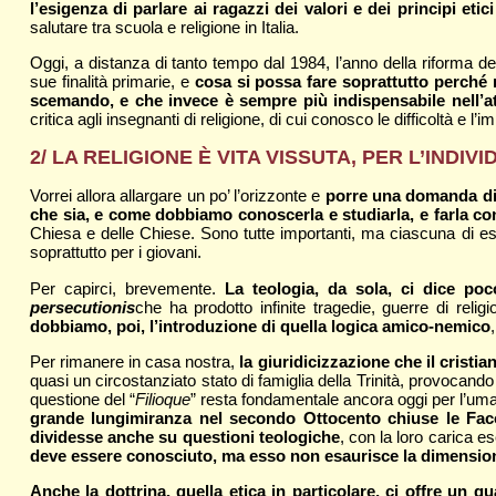
l’esigenza di parlare ai ragazzi dei valori e dei principi eti
salutare tra scuola e religione in Italia.
Oggi, a distanza di tanto tempo dal 1984, l’anno della riforma d
sue finalità primarie, e
cosa si possa fare soprattutto perché n
scemando, e che invece è sempre più indispensabile nell’attu
critica agli insegnanti di religione, di cui conosco le difficoltà e
2/ LA RELIGIONE È VITA VISSUTA, PER L’INDIV
Vorrei allora allargare un po’ l’orizzonte e
porre una domanda di 
che sia, e come dobbiamo conoscerla e studiarla, e farla con
Chiesa e delle Chiese. Sono tutte importanti, ma ciascuna di es
soprattutto per i giovani.
Per capirci, brevemente.
La teologia, da sola, ci dice poc
persecutionis
che ha prodotto infinite tragedie, guerre di relig
dobbiamo, poi, l’introduzione di quella logica amico-nemico
Per rimanere in casa nostra,
la giuridicizzazione che il cristi
quasi un circostanziato stato di famiglia della Trinità, provocand
questione del “
Filioque
” resta fondamentale ancora oggi per l’um
grande lungimiranza nel secondo Ottocento chiuse le Facoltà
dividesse anche su questioni teologiche
, con la loro carica e
deve essere conosciuto, ma esso non esaurisce la dimensione
Anche la dottrina, quella etica in particolare, ci offre un 