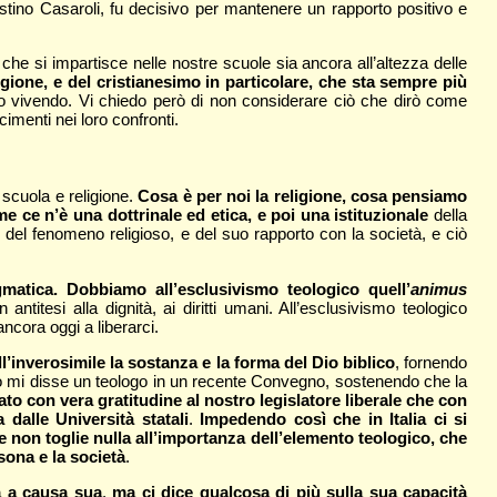
tino Casaroli, fu decisivo per mantenere un rapporto positivo e
he si impartisce nelle nostre scuole sia ancora all’altezza delle
igione, e del cristianesimo in particolare, che sta sempre più
 vivendo. Vi chiedo però di non considerare ciò che dirò come
cimenti nei loro confronti.
a scuola e religione.
Cosa è per noi la religione, cosa pensiamo
 ce n’è una dottrinale ed etica, e poi una istituzionale
della
del fenomeno religioso, e del suo rapporto con la società, e ciò
gmatica. Dobbiamo all’esclusivismo teologico quell’
animus
ntitesi alla dignità, ai diritti umani. All’esclusivismo teologico
ancora oggi a liberarci.
l’inverosimile la sostanza e la forma del Dio biblico
, fornendo
uanto mi disse un teologo in un recente Convegno, sostenendo che la
to con vera gratitudine al nostro legislatore liberale che con
dalle Università statali
.
Impedendo così che in Italia ci si
non toglie nulla all’importanza dell’elemento teologico, che
ona e la società
.
ta a causa sua
,
ma ci dice qualcosa di più sulla sua capacità