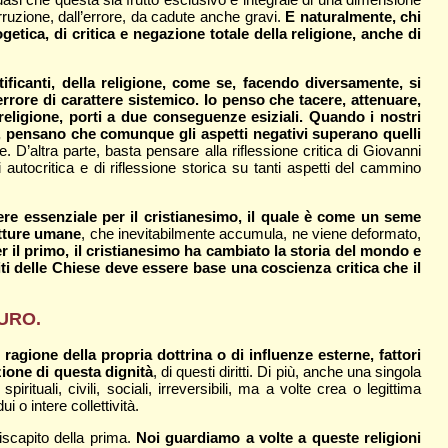
rruzione, dall’errore, da cadute anche gravi.
E naturalmente, chi
tica, di critica e negazione totale della religione, anche di
atificanti, della religione, come se, facendo diversamente, si
rrore di carattere sistemico. Io penso che tacere, attenuare,
a religione, porti a due conseguenze esiziali. Quando i nostri
te, pensano che comunque gli aspetti negativi superano quelli
. D’altra parte, basta pensare alla riflessione critica di Giovanni
utocritica e di riflessione storica su tanti aspetti del cammino
e essenziale per il cristianesimo, il quale è come un seme
utture umane
, che inevitabilmente accumula, ne viene deformato,
Per il primo, il cristianesimo ha cambiato la storia del mondo e
ti delle Chiese deve essere base una coscienza critica che il
URO.
ragione della propria dottrina o di influenze esterne, fattori
zione di questa dignità
, di questi diritti. Di più, anche una singola
uali, civili, sociali, irreversibili, ma a volte crea o legittima
i o intere collettività.
iscapito della prima.
Noi guardiamo a volte a queste religioni