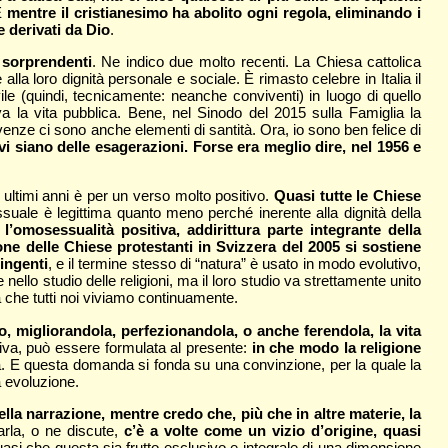
 E
mentre il cristianesimo ha abolito ogni regola, eliminando i
e derivati da Dio
.
 sorprendenti
. Ne indico due molto recenti. La Chiesa cattolica
a loro dignità personale e sociale. È rimasto celebre in Italia il
e (quindi, tecnicamente: neanche conviventi) in luogo di quello
a la vita pubblica. Bene, nel Sinodo del 2015 sulla Famiglia la
ivenze ci sono anche elementi di santità. Ora, io sono ben felice di
 vi siano delle esagerazioni. Forse era meglio dire, nel 1956 e
 ultimi anni è per un verso molto positivo.
Quasi tutte le Chiese
suale è legittima quanto meno perché inerente alla dignità della
omosessualità positiva, addirittura parte integrante della
ne delle Chiese protestanti in Svizzera del 2005 si sostiene
ingenti
, e il termine stesso di “natura” è usato in modo evolutivo,
lo studio delle religioni, ma il loro studio va strettamente unito
va che tutti noi viviamo continuamente.
o, migliorandola, perfezionandola, o anche ferendola, la vita
utiva, può essere formulata al presente:
in che modo la religione
la. E questa domanda si fonda su una convinzione, per la quale la
a evoluzione.
lla narrazione, mentre credo che, più che in altre materie, la
arla, o ne discute,
c’è a volte come un vizio d’origine, quasi
uasi che questa sia frutto esclusivo e integrale di una dimensione