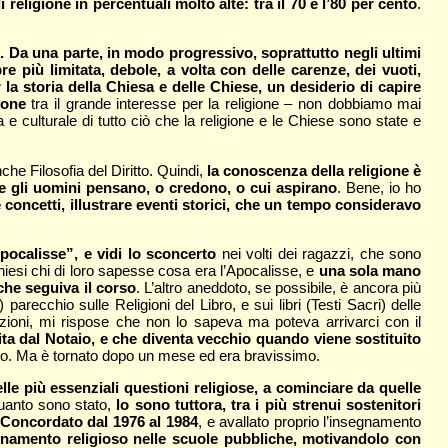
religione in percentuali molto alte: tra il 70 e l’80 per cento
.
. Da una parte, in modo progressivo, soprattutto negli ultimi
e più limitata, debole, a volta con delle carenze, dei vuoti,
r la storia della Chiesa e delle Chiese, un desiderio di capire
ione
tra il grande interesse per la religione – non dobbiamo mai
 culturale di tutto ciò che la religione e le Chiese sono state e
che Filosofia del Diritto. Quindi,
la conoscenza della religione è
e gli uomini pensano, o credono, o cui aspirano
. Bene, io ho
 concetti, illustrare eventi storici, che un tempo consideravo
pocalisse”, e vidi lo sconcerto
nei volti dei ragazzi, che sono
hiesi chi di loro sapesse cosa era l’Apocalisse, e
una sola mano
che seguiva il corso
. L’altro aneddoto, se possibile, è ancora più
arecchio sulle Religioni del Libro, e sui libri (Testi Sacri) delle
tazioni, mi rispose che non lo sapeva ma poteva arrivarci con il
a dal Notaio, e che diventa vecchio quando viene sostituito
arlo. Ma è tornato dopo un mese ed era bravissimo.
le più essenziali questioni religiose, a cominciare da quelle
uanto sono stato,
lo sono tuttora, tra i più strenui sostenitori
il Concordato dal 1976 al 1984
, e avallato proprio l’insegnamento
gnamento religioso nelle scuole pubbliche, motivandolo con