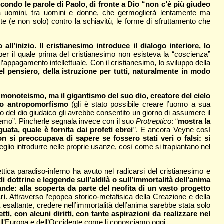
condo le parole di Paolo, di fronte a Dio “non c’è più giudeo
 uomini, tra uomini e donne, che germoglierà lentamente ma
e (e non solo) contro la schiavitù, le forme di sfruttamento che
’inizio. Il cristianesimo introduce il dialogo interiore, lo
 per il quale prima del cristianesimo non esisteva la “coscienza”
ll’appagamento intellettuale. Con il cristianesimo, lo sviluppo della
el pensiero, della istruzione per tutti, naturalmente in modo
o monoteismo, ma il gigantismo del suo dio, creatore del cielo
 suo antropomorfismo
(gli è stato possibile creare l’uomo a sua
smo del dio giudaico gli avrebbe consentito un giorno di assumere il
premo”. Pincherle segnala invece con il suo
Protreptico
: “
mostra la
uata, quale è fornita dai profeti ebrei
”. E ancora Veyne così
on si preoccupava di sapere se fossero stati veri o falsi: si
meglio introdurre nelle proprie usanze, così come si trapiantano nel
tica paradiso-inferno ha avuto nel radicarsi del cristianesimo e
dottrine e leggende sull’aldilà o sull’immortalità dell’anima
nde: alla scoperta da parte del neofita di un vasto progetto
ri
. Attraverso l’epopea storico-metafisica della Creazione e della
esaltante, credere nell’immortalità dell’anima sarebbe stata solo
tti, con alcuni diritti, con tante aspirazioni da realizzare nel
 dell’Europa e dell’Occidente come li conosciamo oggi.