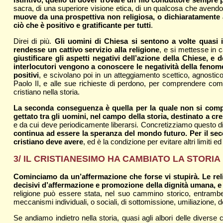
sacra, di una superiore visione etica, di un qualcosa che avendo o
muove da una prospettiva non religiosa, o dichiaratamente at
ciò che è positivo e gratificante per tutti
.
Direi di più.
Gli uomini di Chiesa si sentono a volte quasi in 
rendesse un cattivo servizio alla religione
, e si mettesse in c
giustificare gli aspetti negativi dell’azione della Chiese, e
interlocutori vengono a conoscere le negatività della fenome
positivi
, e scivolano poi in un atteggiamento scettico, agnostico,
Paolo II, e alle sue richieste di perdono, per comprendere come
cristiano nella storia.
La seconda conseguenza è quella per la quale non si compr
gettato tra gli uomini, nel campo della storia, destinato a 
e da cui deve periodicamente liberarsi. Concretizziamo questo 
continua ad essere la speranza del mondo futuro. Per il seco
cristiano deve avere
, ed è la condizione per evitare altri limiti ed 
3/ IL CRISTIANESIMO HA CAMBIATO LA STORI
Cominciamo da un’affermazione che forse vi stupirà. Le religi
decisivi d’affermazione e promozione della dignità umana, e d
religione può essere stata, nel suo cammino storico, entrambe le
meccanismi individuali, o sociali, di sottomissione, umiliazione, del
Se andiamo indietro nella storia, quasi agli albori delle divers