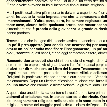
apparentemente positiva
, perché – al di là di un certo declino 
E che a volte avevano fruito di incontri di tipo culturale-religioso.
Ma il profilo qualitativo più importante della mia esperienza è un 
anni, ho avuto la netta impressione che la conoscenza della 
impressionanti
.
D’altra parte, però, ho sempre registrato un 
tante cose, alcune belle, qualcuna brutta, che scaturiscono
dimenticare che
è propria della giovinezza la grande curiosit
hanno prodotto.
Tenete conto che insegno diritto ecclesiastico e canonico, storia d
un po’ il presupposto (una condizione necessaria) per com
dovuto
un po’ per volta modificare l’insegnamento, un po’ anc
ovvii, scontati
, quasi banali, e che oggi sembrano essere, almen
Racconto due aneddoti
che chiariscono ciò che voglio dire. U
sempre molto espressivi: si guardavano l’un l’altro, assai perple
si alzò per dirmi che era un Libro del Nuovo Testamento: era
singolare, oltre che, se posso dire, esilarante. All’inizio dell’e
Religioni, in particolare citando senza alcun costrutto il Vecc
ragionamento. Dopo un ulteriore riflessione mi disse che
forse 
da uno nuovo
che cambia le ultime volontà. Io gli avrei dato il
A questi due aneddoti fa da contorno la realtà che citavo prima.
attinenti al cristianesimo, in senso storico e dottrinale
. Que
dell’insegnamento religioso nella scuole, e lo sono stato in t
religioso a nome del maggior partito della sinistra dell’epoca.