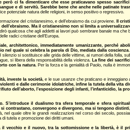
e però ci fa dimenticare che esse praticavano spesso sacrifici 
di sangue e di servitù. Sarebbe bene che anche nelle patinate tras
ice potenziale natura delle religioni, in senso positivo o regressivo.
ffermazione del cristianesimo, e dell’ebraismo da cui proviene.
Il cris
dell’ebraismo. Ma il cristianesimo non si limita a universalizza
 dirò qualcosa che agli addetti ai lavori può sembrare banale ma che ba
lle radici cristiane dell’Europa.
ale, architettonico, immediatamente umanizzante, perché abolis
pio nel quale si celebra la parola di Dio, mediata dalla coscienza
l silenzio si sostituisce alle grida delle vittime, ai rumori della folla, 
e, si libera della responsabilità della violenza.
La fine dei sacrifi
porto con la natura
. Per la forza e la genialità di Paolo, nulla è immondo
ità, investe la società
, e le sue usanze che praticano e inneggiano a
violenti e dalle cerimonie idolatriche, infine la tutela della vita di
il rifiuto dell’aborto, l’esposizione degli infanti, l’infanticidio, 
. S’introduce il dualismo tra sfera temporale e sfera spirituale
no, si contrastano, convergono e divergono, ma si tengono distinti
à, nel quale oltre le grandi realizzazioni nel corso dei secolo, pos
di tutela e promozione dei diritti umani.
il vecchio e il nuovo, tra la sottomissione e la libertà, è il p