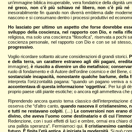
un’immagine biblica insuperabile, vera fondatrice della dignità 
né greco, non c’è più schiavo né libero, non c’è più n
inesorabilmente fin quando non diverrà emblema dalle moderne ri
nascono e si consumano dentro i processi produttivi ed economici, 
Ho lasciato per ultimo un aspetto che forse dovrebbe essere
sviluppo della coscienza, nel rapporto con Dio, e nella rifl
religiosa, ma solo una coscienza “filosofica”, riservata a pochi sap
coscienza personale, nel rapporto con Dio e con se sé stesso, s
progressivo
.
Voglio ricordare soltanto alcune considerazioni di grandi storici.
P
e della terra, un carattere estraneo agli dèi pagani, eredi
immagine),
è riuscito a divenire un dio metafisico; conserva
ruolo di fondamento e di Autore dell’ordine cosmico e del Bene, ch
sostanziale incapacità, nonostante qualche barlume, della fil
interpreta l’orizzontalità pagana: “quando un pagano veniva a 
accontentava di questa informazione ‘oggettiva
’. Per lui gli
proprio paese utili piante esotiche; o ancora egli ammetteva che g
Riprendendo ancora questo tema classico dell’interpretazione de
osserva che “d’altro canto,
quando nasceva il cristianesimo, n
e tutti ne restavano colpiti
. (…)
Le conversioni non erano do
divino, che aveva l’uomo come destinatario e di cui l’immor
Redenzione, con i suoi effetti di luci e ombre, ormai era chiaro
una pallida speranza”. Fermiamoci qui.
Il cristianesimo cambia 
futuro. È finita l’età antica, è iniziata la modernità
. Si può com