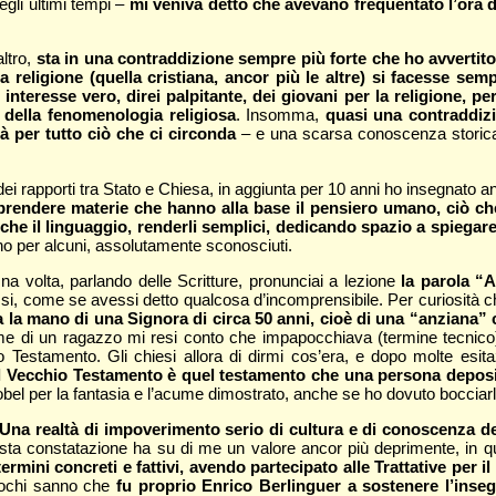
degli ultimi tempi –
mi veniva detto che avevano frequentato l’ora di 
altro,
sta in una contraddizione sempre più forte che ho avvertito
religione (quella cristiana, ancor più le altre) si facesse sempr
interesse vero, direi palpitante, dei giovani per la religione, pe
 della fenomenologia religiosa
. Insomma,
quasi una contraddiz
à per tutto ciò che ci circonda
– e una scarsa conoscenza storica e
ei rapporti tra Stato e Chiesa, in aggiunta per 10 anni ho insegnato an
prendere materie che hanno alla base il pensiero umano, ciò ch
he il linguaggio, renderli semplici, dedicando spazio a spiegare
o per alcuni, assolutamente sconosciuti.
na volta, parlando delle Scritture, pronunciai a lezione
la parola “A
ssi, come se avessi detto qualcosa d’incomprensibile. Per curiosità c
 la mano di una Signora di circa 50 anni, cioè di una “anziana” 
same di un ragazzo mi resi conto che impapocchiava (termine tecnico) p
hio Testamento. Gli chiesi allora di dirmi cos’era, e dopo molte esi
il Vecchio Testamento è quel testamento che una persona deposit
 Nobel per la fantasia e l’acume dimostrato, anche se ho dovuto bocci
Una realtà di impoverimento serio di cultura e di conoscenza del
sta constatazione ha su di me un valore ancor più deprimente, in q
ermini concreti e fattivi, avendo partecipato alle Trattative per 
 Pochi sanno che
fu proprio Enrico Berlinguer a sostenere l’inse