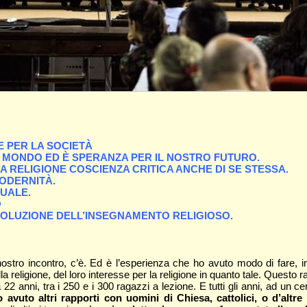
 E PER LA SOCIETÀ
EL MONDO ED È SPERANZA PER IL NOSTRO FUTURO.
LA RELIGIONE COSCIENZA CRITICA ANCHE DI SE STESSA.
MODERNITÀ.
TUALE.
O
EVOLUZIONE DELL’INSEGNAMENTO RELIGIOSO.
 nostro incontro, c’è. Ed è l’esperienza che ho avuto modo di fare, in
la religione, del loro interesse per la religione in quanto tale. Que
 anni, tra i 250 e i 300 ragazzi a lezione. E tutti gli anni, ad un c
o avuto altri rapporti con uomini di Chiesa, cattolici, o d’altr