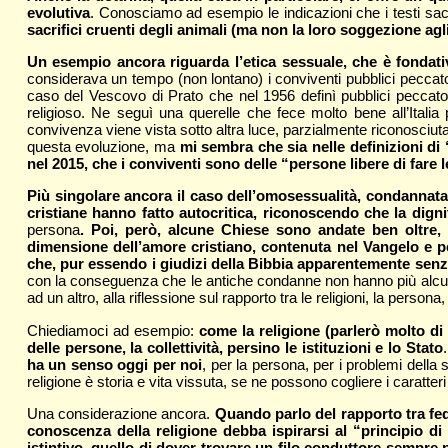
evolutiva
. Conosciamo ad esempio le indicazioni che i testi sacri
sacrifici cruenti degli animali (ma non la loro soggezione agl
Un esempio ancora riguarda l’etica sessuale, che è fondat
considerava un tempo (non lontano) i conviventi pubblici peccator
caso del Vescovo di Prato che nel 1956 definì pubblici peccato
religioso. Ne seguì una querelle che fece molto bene all’Itali
convivenza viene vista sotto altra luce, parzialmente riconosciuta 
questa evoluzione, ma
mi sembra che sia nelle definizioni di 
nel 2015, che i conviventi sono delle “persone libere di fare l
Più singolare ancora il caso dell’omosessualità, condannata d
cristiane hanno fatto autocritica, riconoscendo che la digni
persona
. Poi, però, alcune Chiese sono andate ben oltre, 
dimensione dell’amore cristiano, contenuta nel Vangelo e pe
che, pur essendo i giudizi della Bibbia apparentemente senza
con la conseguenza che le antiche condanne non hanno più alcun va
ad un altro, alla riflessione sul rapporto tra le religioni, la pers
Chiediamoci ad esempio:
come la religione (parlerò molto di
delle persone, la collettività, persino le istituzioni e lo Stato
ha un senso oggi per noi
, per la persona, per i problemi dell
religione è storia e vita vissuta, se ne possono cogliere i caratter
Una considerazione ancora.
Quando parlo del rapporto tra fede
conoscenza della religione debba ispirarsi al “principio di 
istintivo, quello di dover trovare un filo conduttore sempre 