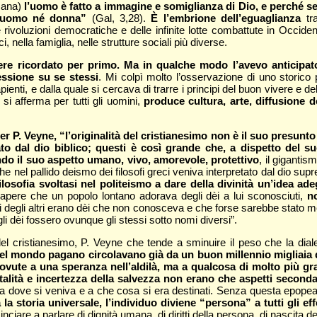
umana)
l’uomo è fatto a immagine e somiglianza di Dio, e perché se
é uomo né donna”
(Gal, 3,28).
È l’embrione dell’eguaglianza
tra
voluzioni democratiche e delle infinite lotte combattute in Occident
nella famiglia, nelle strutture sociali più diverse.
 ricordato per primo. Ma in qualche modo l’avevo anticipato all
essione su se stessi
. Mi colpì molto l’osservazione di uno storico
ienti, e dalla quale si cercava di trarre i principi del buon vivere e de
i afferma per tutti gli uomini,
produce cultura, arte, diffusione d
er P. Veyne, “l’originalità del cristianesimo non è il suo presunt
tato dal dio biblico; questi è così grande che, a dispetto del
ndo il suo aspetto umano, vivo, amorevole, protettivo
, il giganti
e nel pallido deismo dei filosofi greci veniva interpretato dal dio su
osofia svoltasi nel politeismo a dare della divinità un’idea adeg
sapere che un popolo lontano adorava degli dèi a lui sconosciuti,
n
 dèi degli altri erano dèi che non conosceva e che forse sarebbe stato 
li dèi fossero ovunque gli stessi sotto nomi diversi”.
l cristianesimo, P. Veyne che tende a sminuire il peso che la dialet
el mondo pagano circolavano già da un buon millennio migliaia di 
vute a una speranza nell’aldilà, ma a qualcosa di molto più gra
talità e incertezza della salvezza non erano che aspetti seconda
 da dove si veniva e a che cosa si era destinati. Senza questa epopea 
la storia universale, l’individuo diviene “persona” a tutti gli effe
inciare a parlare di dignità umana, di diritti della persona, di nascita