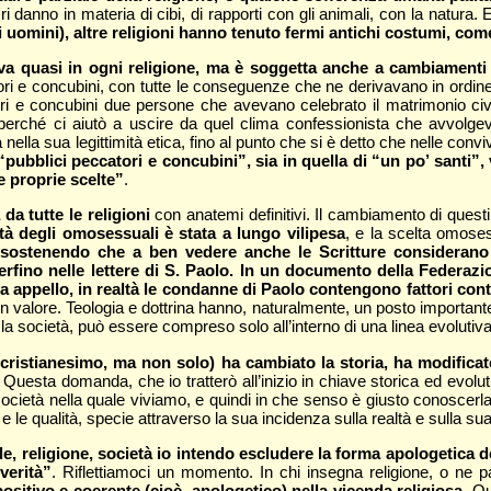
 danno in materia di cibi, di rapporti con gli animali, con la natura.
i uomini), altre religioni hanno tenuto fermi antichi costumi, com
iva quasi in ogni religione, ma è soggetta anche a cambiamenti
i e concubini, con tutte le conseguenze che ne derivavano in ordine all
ri e concubini due persone che avevano celebrato il matrimonio civil
a perché ci aiutò a uscire da quel clima confessionista che avvolgev
nella sua legittimità etica, fino al punto che si è detto che nelle conv
“pubblici peccatori e concubini”, sia in quella di “un po’ santi”,
e proprie scelte”
.
a tutte le religioni
con anatemi definitivi. Il cambiamento di questi
tà degli omosessuali è stata a lungo vilipesa
, e la scelta omoses
sostenendo che a ben vedere anche le Scritture considerano l’
rfino nelle lettere di S. Paolo. In un documento della Federazio
 appello, in realtà le condanne di Paolo contengono fattori cont
lore. Teologia e dottrina hanno, naturalmente, un posto importante nel
ona, la società, può essere compreso solo all’interno di una linea evoluti
 cristianesimo, ma non solo) ha cambiato la storia, ha modificat
. Questa domanda, che io tratterò all’inizio in chiave storica ed evol
a società nella quale viviamo, e quindi in che senso è giusto conoscer
i e le qualità, specie attraverso la sua incidenza sulla realtà e sulla su
, religione, società io intendo escludere la forma apologetica de
verità”
. Riflettiamoci un momento. In chi insegna religione, o ne p
positivo e coerente (cioè, apologetico) nella vicenda religiosa
. Q