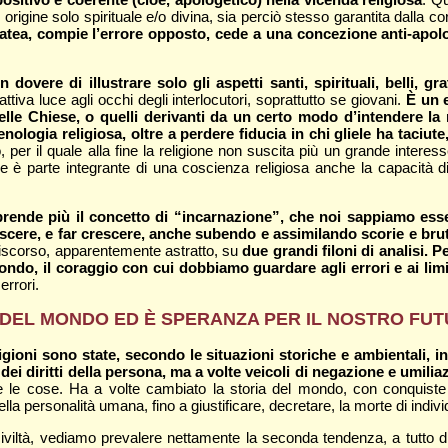
rigine solo spirituale e/o divina, sia perciò stesso garantita dalla co
ea, compie l’errore opposto, cede a una concezione anti-apologe
dovere di illustrare solo gli aspetti santi, spirituali, belli, gr
attiva luce agli occhi degli interlocutori, soprattutto se giovani.
È un e
 delle Chiese, o quelli derivanti da un certo modo d’intendere l
nologia religiosa, oltre a perdere fiducia in chi gliele ha taciu
 per il quale alla fine la religione non suscita più un grande interesse
 è parte integrante di una coscienza religiosa anche la capacità di a
ende più il concetto di “incarnazione”, che noi sappiamo esser
crescere, e far crescere, anche subendo e assimilando scorie e br
discorso, apparentemente astratto, su
due grandi filoni di analisi. 
ndo, il coraggio con cui dobbiamo guardare agli errori e ai limi
errori.
A DEL MONDO ED È SPERANZA PER IL NOSTRO FUT
oni sono state, secondo le situazioni storiche e ambientali, in 
ei diritti della persona, ma a volte veicoli di negazione e umilia
 cose. Ha a volte cambiato la storia del mondo, con conquiste spirit
la personalità umana, fino a giustificare, decretare, la morte di individu
e civiltà, vediamo prevalere nettamente la seconda tendenza, a tutto d