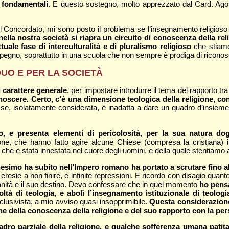
ci fondamentali
. E questo sostegno, molto apprezzato dal Card. Agos
el Concordato, mi sono posto il problema se l’insegnamento religioso c
ella nostra società si riapra un circuito di conoscenza della rel
ale fase di interculturalità e di pluralismo religioso
che stiamo
 l’impegno, soprattutto in una scuola che non sempre è prodiga di riconos
IDUO E PER LA SOCIETÀ
carattere generale
, per impostare introdurre il tema del rapporto tr
oscere. Certo, c’è una dimensione teologica della religione, come
se, isolatamente considerata, è inadatta a dare un quadro d’insieme 
o, e presenta elementi di pericolosità, per la sua natura do
ione, che hanno fatto agire alcune Chiese (compresa la cristiana) in a
, che è stata innestata nel cuore degli uomini, e della quale stentiamo 
anesimo ha subito nell’Impero romano ha portato a scrutare fino al
o eresie a non finire, e infinite repressioni. E ricordo con disagio q
anità e il suo destino. Devo confessare che in quel momento
ho pensa
 di teologia, e abolì l’insegnamento istituzionale di teologia 
sclusivista, a mio avviso quasi insopprimibile.
Questa considerazione 
 della conoscenza della religione e del suo rapporto con la pers
quadro parziale della religione, e qualche sofferenza umana pati