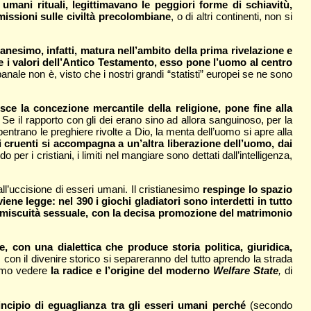
umani rituali, legittimavano le peggiori forme di schiavitù,
missioni sulle civiltà precolombiane
, o di altri continenti, non si
tianesimo, infatti, matura nell’ambito della prima rivelazione e
re i valori dell’Antico Testamento, esso pone l’uomo al centro
nale non è, visto che i nostri grandi “statisti” europei se ne sono
ce la concezione mercantile della religione, pone fine alla
. Se il rapporto con gli dei erano sino ad allora sanguinoso, per la
subentrano le preghiere rivolte a Dio, la menta dell’uomo si apre alla
ci cruenti si accompagna a un’altra liberazione dell’uomo, dai
 per i cristiani, i limiti nel mangiare sono dettati dall’intelligenza,
ll’uccisione di esseri umani. Il cristianesimo
respinge lo spazio
viene legge: nel 390 i giochi gladiatori sono interdetti in tutto
la promiscuità sessuale, con la decisa promozione del matrimonio
, con una dialettica che produce storia politica, giuridica,
, con il divenire storico si separeranno del tutto aprendo la strada
siamo vedere
la radice e l’origine del moderno
Welfare State
,
di
rincipio di eguaglianza tra gli esseri umani perché
(secondo