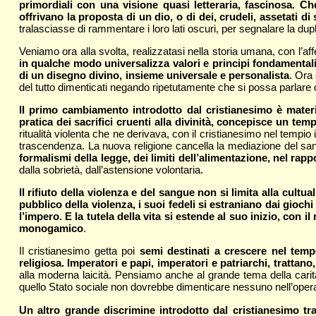
primordiali con una visione quasi letteraria, fascinosa. Ch
offrivano la proposta di un dio, o di dei, crudeli, assetati 
tralasciasse di rammentare i loro lati oscuri, per segnalare la dupl
Veniamo ora alla svolta, realizzatasi nella storia umana, con l’a
in qualche modo universalizza valori e principi fondamentali 
di un disegno divino, insieme universale e personalista
. Ora
del tutto dimenticati negando ripetutamente che si possa parlare de
Il primo cambiamento introdotto dal cristianesimo è materi
pratica dei sacrifici cruenti alla divinità, concepisce un tem
ritualità violenta che ne derivava, con il cristianesimo nel tempio i
trascendenza. La nuova religione cancella la mediazione del sangu
formalismi della legge, dei limiti dell’alimentazione, nel rap
dalla sobrietà, dall’astensione volontaria.
Il rifiuto della violenza e del sangue non si limita alla cultual
pubblico della violenza, i suoi fedeli si estraniano dai giochi 
l’impero. E la tutela della vita si estende al suo inizio, con 
monogamico
.
Il cristianesimo getta poi
semi destinati a crescere nel tempo
religiosa. Imperatori e papi, imperatori e patriarchi, tratta
alla moderna laicità. Pensiamo anche al grande tema della carit
quello Stato sociale non dovrebbe dimenticare nessuno nell’opera 
Un altro grande discrimine introdotto dal cristianesimo tra 