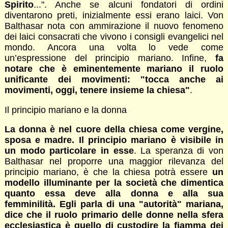
Spirito
...". Anche se alcuni fondatori di ordini
diventarono preti, inizialmente essi erano laici. Von
Balthasar nota con ammirazione il nuovo fenomeno
dei laici consacrati che vivono i consigli evangelici nel
mondo. Ancora una volta lo vede come
un’espressione del principio mariano. Infine,
fa
notare che è eminentemente mariano il ruolo
unificante dei movimenti: "tocca anche ai
movimenti, oggi, tenere insieme la chiesa"
.
Il principio mariano e la donna
La donna è nel cuore della chiesa come vergine,
sposa e madre. Il principio mariano è visibile in
un modo particolare in esse
. La speranza di von
Balthasar nel proporre una maggior rilevanza del
principio mariano, è che la chiesa potrà essere
un
modello illuminante per la società che dimentica
quanto essa deve alla donna e alla sua
femminilità. Egli parla di una "autorità" mariana,
dice che il ruolo primario delle donne nella sfera
ecclesiastica è quello di custodire la fiamma dei