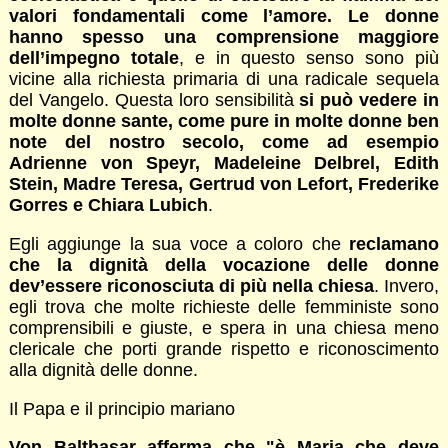
valori fondamentali come l’amore. Le donne
hanno spesso una comprensione maggiore
dell’impegno totale
, e in questo senso sono più
vicine alla richiesta primaria di una radicale sequela
del Vangelo. Questa loro sensibilità
si può vedere in
molte donne sante, come pure in molte donne ben
note del nostro secolo, come ad esempio
Adrienne von Speyr, Madeleine Delbrel, Edith
Stein, Madre Teresa, Gertrud von Lefort, Frederike
Gorres e Chiara Lubich
.
Egli aggiunge la sua voce a coloro che
reclamano
che la dignità della vocazione delle donne
dev’essere riconosciuta di più nella chiesa
. Invero,
egli trova che molte richieste delle femministe sono
comprensibili e giuste, e spera in una chiesa meno
clericale che porti grande rispetto e riconoscimento
alla dignità delle donne.
Il Papa e il principio mariano
Von Balthasar afferma che "è Maria che deve