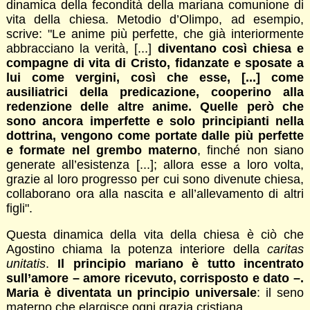
dinamica della fecondità della mariana comunione di
vita della chiesa. Metodio d’Olimpo, ad esempio,
scrive: "Le anime più perfette, che già interiormente
abbracciano la verità, [...]
diventano così chiesa e
compagne di vita di Cristo, fidanzate e sposate a
lui come vergini, così che esse, [...] come
ausiliatrici della predicazione, cooperino alla
redenzione delle altre anime. Quelle però che
sono ancora imperfette e solo principianti nella
dottrina, vengono come portate dalle più perfette
e formate nel grembo materno
, finché non siano
generate all’esistenza [...]; allora esse a loro volta,
grazie al loro progresso per cui sono divenute chiesa,
collaborano ora alla nascita e all’allevamento di altri
figli".
Questa dinamica della vita della chiesa è ciò che
Agostino chiama la potenza interiore della
caritas
unitatis
.
Il principio mariano è tutto incentrato
sull’amore – amore ricevuto, corrisposto e dato –.
Maria è diventata un principio universale
: il seno
materno che elargisce ogni grazia cristiana.