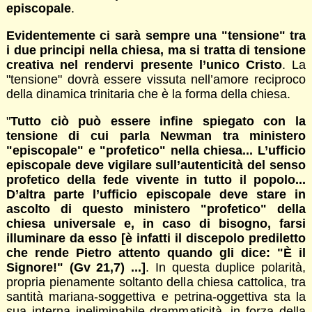
episcopale
.
Evidentemente ci sarà sempre una "tensione" tra
i due principi nella chiesa, ma si tratta di tensione
creativa nel rendervi presente l’unico Cristo
. La
"tensione" dovrà essere vissuta nell’amore reciproco
della dinamica trinitaria che è la forma della chiesa.
"
Tutto ciò può essere infine spiegato con la
tensione di cui parla Newman tra ministero
"episcopale" e "profetico" nella chiesa... L’ufficio
episcopale deve vigilare sull’autenticità del senso
profetico della fede vivente in tutto il popolo...
D’altra parte l’ufficio episcopale deve stare in
ascolto di questo ministero "profetico" della
chiesa universale e, in caso di bisogno, farsi
illuminare da esso [è infatti il discepolo prediletto
che rende Pietro attento quando gli dice: "È il
Signore!" (Gv 21,7) ...]
. In questa duplice polarità,
propria pienamente soltanto della chiesa cattolica, tra
santità mariana-soggettiva e petrina-oggettiva sta la
sua interna ineliminabile drammaticità, in forza della