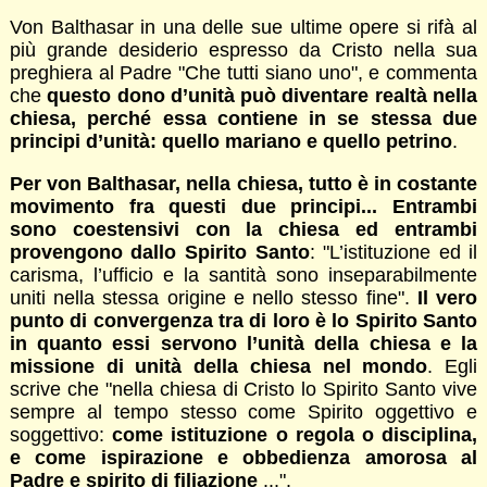
Von Balthasar in una delle sue ultime opere si rifà al
più grande desiderio espresso da Cristo nella sua
preghiera al Padre "Che tutti siano uno", e commenta
che
questo dono d’unità può diventare realtà nella
chiesa, perché essa contiene in se stessa due
principi d’unità: quello mariano e quello petrino
.
Per von Balthasar, nella chiesa, tutto è in costante
movimento fra questi due principi... Entrambi
sono coestensivi con la chiesa ed entrambi
provengono dallo Spirito Santo
: "L’istituzione ed il
carisma, l’ufficio e la santità sono inseparabilmente
uniti nella stessa origine e nello stesso fine".
Il vero
punto di convergenza tra di loro è lo Spirito Santo
in quanto essi servono l’unità della chiesa e la
missione di unità della chiesa nel mondo
. Egli
scrive che "nella chiesa di Cristo lo Spirito Santo vive
sempre al tempo stesso come Spirito oggettivo e
soggettivo:
come istituzione o regola o disciplina,
e come ispirazione e obbedienza amorosa al
Padre e spirito di filiazione
...".