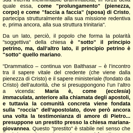
quale essa,
come "prolungamento" (pienezza,
corpo) e come "faccia a faccia" (sposa) di Cristo
,
partecipa strutturalmente alla sua missione redentiva
e, prima ancora, alla sua struttura trinitaria".
Da un lato, perciò, il popolo che forma la polarità
"soggettiva" della chiesa
è "sotto" il principio
petrino, ma, dall’altro lato, il principio petrino è
"sotto" quello mariano
.
"Drammatico – continua von Balthasar – è l’incontro
tra il sapere vitale del credente (che viene dalla
pienezza di Cristo) e il sapere ministeriale (fondato da
Cristo) dell’autorità, che si presuppongono l’un l’altro
a vicenda:
Maria è, come (
ecclesia
)
immaculata
, anteriore alla chiamata degli apostoli,
e tuttavia la comunità concreta viene fondata
sulla "roccia" dell’apostolato, dove però ancora
una volta la testimonianza di amore di Pietro...
presuppone un prestito presso la chiesa mariana-
giovannea
. Questo "prestito" è stabile nel senso che