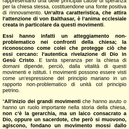
rappresentano una delle principali cause di speranza
per la chiesa stessa, costituendone una fonte positiva
di rinnovamento.
Un’altra caratteristica, che attira
l’attenzione di von Balthasar, è l’anima ecclesiale
creata in particolare da questi movimenti
.
Essi hanno infatti un atteggiamento non-
problematico nei confronti della chiesa; la
riconoscono come colei che protegge ciò che
essi cercano: l’autentica rivelazione di Dio in
Gesù Cristo
. E tanta speranza per la chiesa di
domani dipende, perciò, dalla vitalità di questi
movimenti e istituti. I movimenti possono essere visti
come un’espressione del principio mariano in un
rapporto non-problematico di unità col principio
petrino.
"
All’inizio dei grandi movimenti
che hanno avuto o
hanno un ruolo importante nella storia della chiesa,
non c’è la gerarchia, ma un laico consacrato a
Dio, oppure un sacerdote, che però si muovono,
agiscono, fondano un movimento mossi dallo