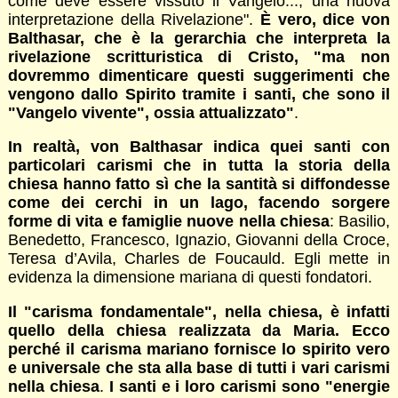
come deve essere vissuto il Vangelo..., una nuova
interpretazione della Rivelazione".
È vero, dice von
Balthasar, che è la gerarchia che interpreta la
rivelazione scritturistica di Cristo, "ma non
dovremmo dimenticare questi suggerimenti che
vengono dallo Spirito tramite i santi, che sono il
"Vangelo vivente", ossia attualizzato"
.
In realtà, von Balthasar indica quei santi con
particolari carismi che in tutta la storia della
chiesa hanno fatto sì che la santità si diffondesse
come dei cerchi in un lago, facendo sorgere
forme di vita e famiglie nuove nella chiesa
: Basilio,
Benedetto, Francesco, Ignazio, Giovanni della Croce,
Teresa d’Avila, Charles de Foucauld. Egli mette in
evidenza la dimensione mariana di questi fondatori.
Il "carisma fondamentale", nella chiesa, è infatti
quello della chiesa realizzata da Maria. Ecco
perché il carisma mariano fornisce lo spirito vero
e universale che sta alla base di tutti i vari carismi
nella chiesa
.
I santi e i loro carismi sono "energie