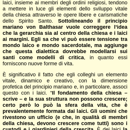
laici, insieme ai membri degli ordini religiosi, tendono
a mettere in luce gli elementi dello sviluppo vitale
della chiesa attraverso le opere libere e carismatiche
dello Spirito Santo.
Sottolineando il principio
mariano von Balthasar vuole correggere l’idea
che la gerarchia sia al centro della chiesa e i laici
ai margini. Egli sa che vi può essere tensione tra
mondo laico e mondo sacerdotale, ma aggiunge
che questa dialettica dovrebbe modellarsi sui
santi come modelli di critica
, in quanto essi
forniscono nuove forme di vita.
È significativo il fatto che egli colleghi un elemento
vitale, dinamico e creativo, con la dimensione
profetica del principio mariano e, in particolare, associ
questo con i laici. "
Il fondamento della chiesa –
scrive – e la sua struttura non possono crescere;
certo però lo può la sfera della vita, che è
prevalentemente formata dai laici. Gli uomini che
rivestono un ufficio (e che, in qualità di membri
della chiesa, devono crescere come tutti) sono i
custodi e i giardinieri della crescita
. È dei laici
la