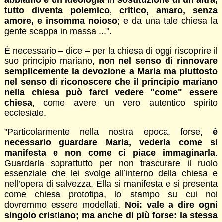
abbiamo è un’ideologia in sostituzione di un’altra,
tutto diventa polemico, critico, amaro, senza
amore, e insomma noioso
; e da una tale chiesa la
gente scappa in massa ...".
È necessario – dice – per la chiesa di oggi riscoprire il
suo principio mariano,
non nel senso di rinnovare
semplicemente la devozione a Maria ma piuttosto
nel senso di riconoscere che il principio mariano
nella chiesa può farci vedere "come" essere
chiesa
, come avere un vero autentico spirito
ecclesiale.
"Particolarmente nella nostra epoca, forse,
è
necessario guardare Maria, vederla come si
manifesta e non come ci piace immaginarla
.
Guardarla soprattutto per non trascurare il ruolo
essenziale che lei svolge all’interno della chiesa e
nell’opera di salvezza. Ella si manifesta e si presenta
come chiesa prototipa, lo stampo su cui noi
dovremmo essere modellati.
Noi: vale a dire ogni
singolo cristiano; ma anche di più forse: la stessa