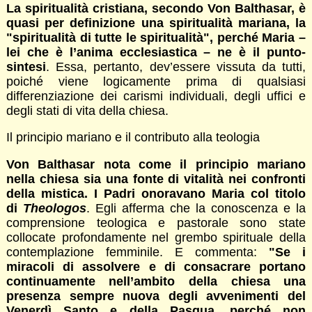
La spiritualità cristiana, secondo Von Balthasar, è
quasi per definizione una spiritualità mariana, la
"spiritualità di tutte le spiritualità", perché Maria –
lei che è l’anima ecclesiastica – ne è il punto-
sintesi
. Essa, pertanto, dev’essere vissuta da tutti,
poiché viene logicamente prima di qualsiasi
differenziazione dei carismi individuali, degli uffici e
degli stati di vita della chiesa.
Il principio mariano e il contributo alla teologia
Von Balthasar nota come il principio mariano
nella chiesa sia una fonte di vitalità nei confronti
della mistica. I Padri onoravano Maria col titolo
di
Theologos
. Egli afferma che la conoscenza e la
comprensione teologica e pastorale sono state
collocate profondamente nel grembo spirituale della
contemplazione femminile. E commenta:
"Se i
miracoli di assolvere e di consacrare portano
continuamente nell’ambito della chiesa una
presenza sempre nuova degli avvenimenti del
Venerdì Santo e della Pasqua, perché non