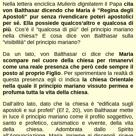
Nella lettera enciclica
Mulieris dignitatem
il Papa
cita
von Balthasar dicendo che Maria è "Regina degli
Apostoli" pur senza rivendicare poteri apostolici
per sé. Ella possiede qualcos’altro e qualcosa di
più
. Cos’è il "qualcosa di più" del principio mariano
nella chiesa? E cosa dice von Balthasar sulla
"visibilità" del principio mariano?
Da un lato, von Balthasar ci dice che
Maria
scompare nel cuore della chiesa per rimanervi
come una reale presenza che però cede sempre il
posto al proprio Figlio
. Per sperimentare la realtà di
questa presenza egli ci indica
la chiesa Orientale
nella quale il principio mariano vissuto permea e
profuma tutta la vita della chiesa
.
Dall’altro lato, dato che la chiesa è "edificata sugli
apostoli e sui profeti" (Ef 2, 20), von Balthasar mette
in luce il principio mariano come il profilo soggettivo,
santo e profetico, carismatico e vivente, della vita
della chiesa. Adombrata dallo Spirito
all’Annunciazione, Maria, insieme ai discepoli, riceve