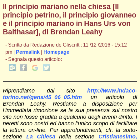
Il principio mariano nella chiesa [Il
principio petrino, il principio giovanneo
e il principio mariano in Hans Urs von
Balthasar], di Brendan Leahy
- Scritto da Redazione de Gliscritti: 11 /12 /2016 - 15:12
pm |
Permalink
|
Homepage
- Segnala questo articolo:
Riprendiamo dal sito
http://www.indaco-
torino.net/gens/45_06_05.htm
un articolo di
Brendan Leahy. Restiamo a disposizione per
l’immediata rimozione se la sua presenza sul nostro
sito non fosse gradita a qualcuno degli aventi diritto. I
neretti sono nostri ed hanno l’unico scopo di facilitare
la lettura on-line. Per approfondimenti, cfr. la sotto-
sezione
La Chiesa
nella sezione
Cristianesimo,