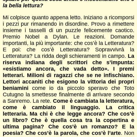
la bella lettura?
Mi colpisce quanto appena letto. Iniziano a ricomporsi
i pezzi pur rimanendo in disordine. Provo a rimettere
insieme i tasselli di un puzzle felicemente caotico.
Premio Nobel a Dylan. Le reazioni. Domande
importanti, la più importante: che cos’è la Letteratura?
E poi: che cos’è Letteratura? Sopravvivrà la
Letteratura? La ridda degli schieramenti in campo.
La
riserva indiana degli scrittori che s’impunta:
«esistiamo ancora, che vada detto». I premi
letterari. Milioni di ragazzi che se ne infischiano.
Lettori accaniti che esigono la vittoria dei propri
beniamini
come io da piccolo speravo che Toto
Cutugno la smettesse finalmente di arrivare secondo
a Sanremo. La rete.
Come è cambiata la letteratura,
come è cambiato il linguaggio. La critica
letteraria. Ma chi è che legge ancora? Che cos’è
un libro? Che è quella cosa tra la copertina e
ultima pagina? Che cos’è un romanzo? E la
poesia? Che cos’è la parola, che cos’è l’arte
. Non