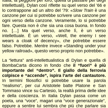
Italia, la peggiore per loro, quella di passare per degli
intellettuali), Dylan così riflette su quel verso del ’66 e
lo contrappone ad un altro del ’79: «
Slow Train
è una
canzone per cui si potrebbe scrivere una canzone per
ogni verso della canzone. Veramente, lo si potrebbe
fare. Questa non è che sia una cosa buona. In fondo
no. […] Ma quel verso, anche lì, è un verso
intellettuale. È un verso, «Well, the enemy I see
wears a cloak of decency», che potrebbe essere
falso. Potrebbe. Mentre invece «Standing under your
yellow railroad», questo verso proprio non potrebbe».
La “lettura” anti-intellettualistica di Dylan e quella di
BombaCarta dicono in fondo che
il “fuori” è più
importante del “dentro”. Il giallo della ferrovia
colpisce e “accende”, ispira l’arte del cantautore.
In termini filosofici si potrebbe usare la parola
“realismo”, per cui Aristotele batte Platone e San
Tommaso vince su Cartesio, la realtà prima delle idee
e della coscienza. In Italia Dylan passa come un
poeta, una “voce”, magari una “voce generazionale”,
eppure a sentire lui sembra che più che parlare sia