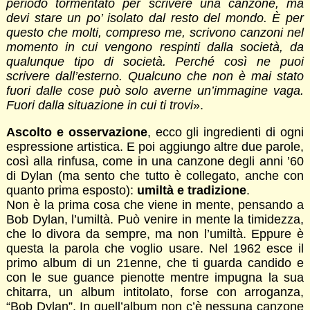
periodo tormentato per scrivere una canzone, ma
devi stare un po’ isolato dal resto del mondo. È per
questo che molti, compreso me, scrivono canzoni nel
momento in cui vengono respinti dalla società, da
qualunque tipo di società. Perché così ne puoi
scrivere dall’esterno. Qualcuno che non è mai stato
fuori dalle cose può solo averne un’immagine vaga.
Fuori dalla situazione in cui ti trovi
».
Ascolto e osservazione
, ecco gli ingredienti di ogni
espressione artistica. E poi aggiungo altre due parole,
così alla rinfusa, come in una canzone degli anni ’60
di Dylan (ma sento che tutto è collegato, anche con
quanto prima esposto):
umiltà e tradizione
.
Non è la prima cosa che viene in mente, pensando a
Bob Dylan, l’umiltà. Può venire in mente la timidezza,
che lo divora da sempre, ma non l’umiltà. Eppure è
questa la parola che voglio usare. Nel 1962 esce il
primo album di un 21enne, che ti guarda candido e
con le sue guance pienotte mentre impugna la sua
chitarra, un album intitolato, forse con arroganza,
“Bob Dylan”. In quell’album non c’è nessuna canzone