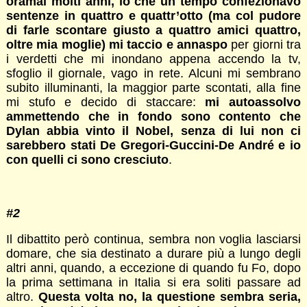
oramai molti anni, io che un tempo confezionavo
sentenze in quattro e quattr’otto (ma col pudore
di farle scontare giusto a quattro amici quattro,
oltre mia moglie) mi taccio e annaspo
per giorni tra
i verdetti che mi inondano appena accendo la tv,
sfoglio il giornale, vago in rete. Alcuni mi sembrano
subito illuminanti, la maggior parte scontati, alla fine
mi stufo e decido di staccare:
mi autoassolvo
ammettendo che in fondo sono contento che
Dylan abbia vinto il Nobel, senza di lui non ci
sarebbero stati De Gregori-Guccini-De André e io
con quelli ci sono cresciuto
.
#2
Il dibattito però continua, sembra non voglia lasciarsi
domare, che sia destinato a durare più a lungo degli
altri anni, quando, a eccezione di quando fu Fo, dopo
la prima settimana in Italia si era soliti passare ad
altro.
Questa volta no, la questione sembra seria,