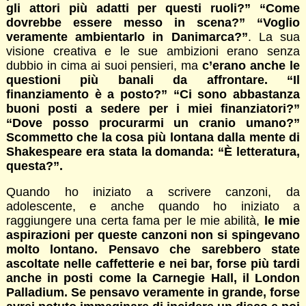
gli attori più adatti per questi ruoli?” “Come
dovrebbe essere messo in scena?” “Voglio
veramente ambientarlo in Danimarca?”
. La sua
visione creativa e le sue ambizioni erano senza
dubbio in cima ai suoi pensieri, ma
c’erano anche le
questioni più banali da affrontare. “Il
finanziamento è a posto?” “Ci sono abbastanza
buoni posti a sedere per i miei finanziatori?”
“Dove posso procurarmi un cranio umano?”
Scommetto che la cosa più lontana dalla mente di
Shakespeare era stata la domanda: “È letteratura,
questa?”.
Quando ho iniziato a scrivere canzoni, da
adolescente, e anche quando ho iniziato a
raggiungere una certa fama per le mie abilità,
le mie
aspirazioni per queste canzoni non si spingevano
molto lontano. Pensavo che sarebbero state
ascoltate nelle caffetterie e nei bar, forse più tardi
anche in posti come la Carnegie Hall, il London
Palladium. Se pensavo veramente in grande, forse