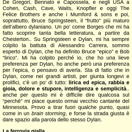
De Gregori, Bennato e Capossela, e negli USA a
Cohen, Cash, Cave, Waits, Knopfler e oggi The
Felice Brothers e anche i Mumford & sons e poi,
soprattutto, Bruce Springsteen, il “frutto” più maturo
dell’albero dylaniano. Un po’ come Borges che mi ha
fatto scoprire tanta bella letteratura, a partire da
Chesterton.. Su Springsteen e Dylan, mi ha sempre
colpito la battuta di Alessandro Carrera, sommo
esperto di Dylan, che ha definito Bruce “epico” e Bob
“lirico”. Mi ha colpito perché io, che ho una lieve
preferenza per Dylan, ho anche però una preferenza
per l’epica, o pensavo di averla. Sta di fatto che in
Dylan, come nei grandi artisti, per giunta longevi e
prolifici, c’è un po’ di tutto:
lirica ed epica, rabbia e
gioia, dolore e stupore, intelligenza e semplicità
..
anche per questo mi è difficile dire qualcosa sul
“perchè” mi piace questo ormai vecchio cantante del
Minnesota. Provo a tirar fuori qualche punto, quasi
come in un
brain storming
, e forse la strada giusta è
dare spazio alla parola dello stesso Dylan.
La ferrovia gialla