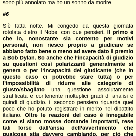
sono più annoiato ma ho un sonno da morire.
#6
S’è fatta notte. Mi congedo da questa giornata
rotolata dietro il Nobel con due pensieri.
Il primo è
che io, nonostante sia contento per motivi
personali, non riesco proprio a giudicare se
abbiano fatto bene o meno ad avere dato il premio
a Bob Dylan. So anche che l’incapacità di giudizio
su questioni così polarizzanti generalmente si
genera o per l’incapacità del giudicante (che in
questo caso ci potrebbe stare tutta) o per
l’impossibilità di ridurre alle categorie di
giusto/sbagliato
una questione assolutamente
stratificata e contenente molteplici gradi di analisi e
quindi di giudizio. Il secondo pensiero riguarda quel
poco che ho potuto registrare in merito nel dibattito
italiano.
Oltre le reazioni del caso è innegabile
come si siano mosse domande importanti, rese
tali forse dall’ansia dell’avvertimento che
qualcosa stia davvero cambiando, per ciò che