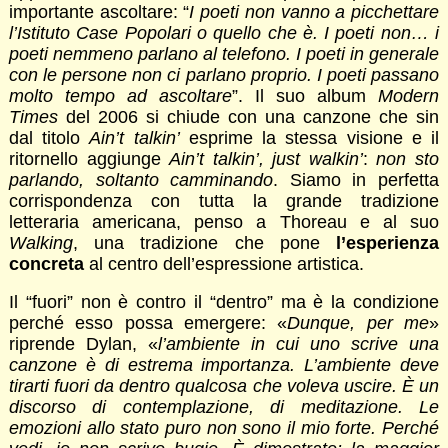
importante ascoltare: “
I poeti non vanno a picchettare
l’Istituto Case Popolari o quello che è. I poeti non… i
poeti nemmeno parlano al telefono. I poeti in generale
con le persone non ci parlano proprio. I poeti passano
molto tempo ad ascoltare
”. Il suo album
Modern
Times
del 2006 si chiude con una canzone che sin
dal titolo
Ain’t talkin’
esprime la stessa visione e il
ritornello aggiunge
Ain’t talkin’, just walkin’
:
non sto
parlando, soltanto camminando
. Siamo in perfetta
corrispondenza con tutta la grande tradizione
letteraria americana, penso a Thoreau e al suo
Walking
, una tradizione che pone
l’esperienza
concreta
al centro dell’espressione artistica.
Il “fuori” non è contro il “dentro” ma è la condizione
perché esso possa emergere: «
Dunque, per me
»
riprende Dylan, «
l’ambiente in cui uno scrive una
canzone è di estrema importanza. L’ambiente deve
tirarti fuori da dentro qualcosa che voleva uscire. È un
discorso di contemplazione, di meditazione. Le
emozioni allo stato puro non sono il mio forte. Perché