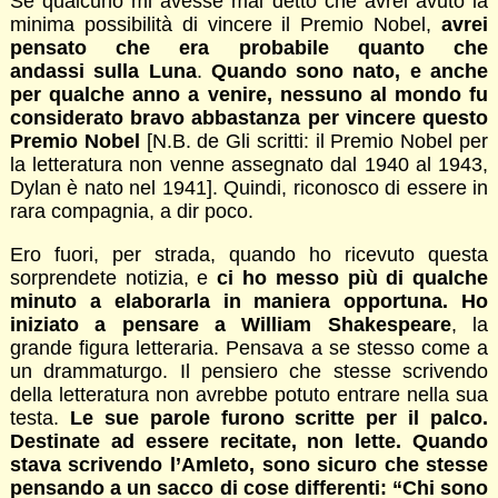
Se qualcuno mi avesse mai detto che avrei avuto la
minima possibilità di vincere il Premio Nobel,
avrei
pensato che era probabile quanto che
andassi sulla Luna
.
Quando sono nato, e anche
per qualche anno a venire, nessuno al mondo fu
considerato bravo abbastanza per vincere questo
Premio Nobel
[N.B. de Gli scritti: il Premio Nobel per
la letteratura non venne assegnato dal 1940 al 1943,
Dylan è nato nel 1941]. Quindi, riconosco di essere in
rara compagnia, a dir poco.
Ero fuori, per strada, quando ho ricevuto questa
sorprendete notizia, e
ci ho messo più di qualche
minuto a elaborarla in maniera opportuna. Ho
iniziato a pensare a William Shakespeare
, la
grande figura letteraria. Pensava a se stesso come a
un drammaturgo. Il pensiero che stesse scrivendo
della letteratura non avrebbe potuto entrare nella sua
testa.
Le sue parole furono scritte per il palco.
Destinate ad essere recitate, non lette. Quando
stava scrivendo l’Amleto, sono sicuro che stesse
pensando a un sacco di cose differenti: “Chi sono