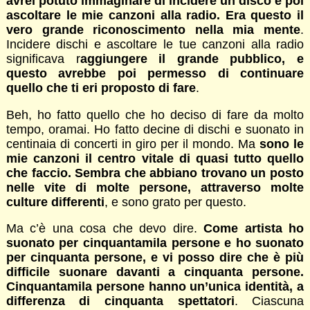
avrei potuto immaginare di incidere un disco e poi
ascoltare le mie canzoni alla radio. Era questo il
vero grande riconoscimento nella mia mente
.
Incidere dischi e ascoltare le tue canzoni alla radio
significava r
aggiungere il grande pubblico, e
questo avrebbe poi permesso di continuare
quello che ti eri proposto di fare
.
Beh, ho fatto quello che ho deciso di fare da molto
tempo, oramai. Ho fatto decine di dischi e suonato in
centinaia di concerti in giro per il mondo. Ma
sono le
mie canzoni il centro vitale di quasi tutto quello
che faccio. Sembra che abbiano trovano un posto
nelle vite di molte persone, attraverso molte
culture differenti
, e sono grato per questo.
Ma c’è una cosa che devo dire.
Come artista ho
suonato per cinquantamila persone e ho suonato
per cinquanta persone, e vi posso dire che è più
difficile suonare davanti a cinquanta persone.
Cinquantamila persone hanno un’unica identità, a
differenza di cinquanta spettatori
. Ciascuna