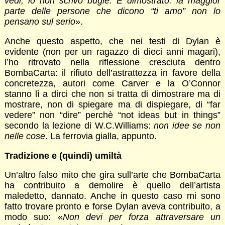
vedi, io non scrivo bugie. È dimostrato: la maggior
parte delle persone che dicono “ti amo” non lo
pensano sul serio
».
Anche questo aspetto, che nei testi di Dylan è
evidente (non per un ragazzo di dieci anni magari),
l’ho ritrovato nella riflessione cresciuta dentro
BombaCarta: il rifiuto dell’astrattezza in favore della
concretezza, autori come Carver e la O’Connor
stanno lì a dirci che non si tratta di dimostrare ma di
mostrare, non di spiegare ma di dispiegare, di “far
vedere” non “dire” perchè “not ideas but in things”
secondo la lezione di W.C.Williams:
non idee se non
nelle cose
. La ferrovia gialla, appunto.
Tradizione e (quindi) umiltà
Un’altro falso mito che gira sull’arte che BombaCarta
ha contribuito a demolire è quello dell’artista
maledetto, dannato. Anche in questo caso mi sono
fatto trovare pronto e forse Dylan aveva contribuito, a
modo suo: «
Non devi per forza attraversare un