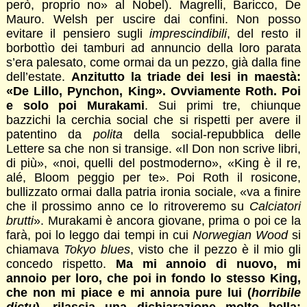
però, proprio no» al Nobel). Magrelli, Baricco, De
Mauro. Welsh per uscire dai confini. Non posso
evitare il pensiero sugli
imprescindibili
, del resto il
borbottìo dei tamburi ad annuncio della loro parata
s’era palesato, come ormai da un pezzo, già dalla fine
dell’estate.
Anzitutto la triade dei lesi in maestà:
«De Lillo, Pynchon, King». Ovviamente Roth. Poi
e solo poi Murakami
. Sui primi tre, chiunque
bazzichi la cerchia social che si rispetti per avere il
patentino da
polita
della social-repubblica delle
Lettere sa che non si transige. «Il Don non scrive libri,
di più», «noi, quelli del postmoderno», «King è il re,
alé, Bloom peggio per te». Poi Roth il rosicone,
bullizzato ormai dalla patria ironia sociale, «va a finire
che il prossimo anno ce lo ritroveremo su
Calciatori
brutti
». Murakami è ancora giovane, prima o poi ce la
farà, poi lo leggo dai tempi in cui
Norwegian Wood
si
chiamava
Tokyo blues
, visto che il pezzo è il mio gli
concedo rispetto.
Ma mi annoio di nuovo, mi
annoio per loro, che poi in fondo lo stesso King,
che non mi piace e mi annoia pure lui (
horribile