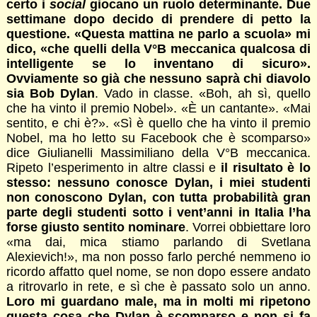
certo i
social
giocano un ruolo determinante. Due
settimane dopo decido di prendere di petto la
questione. «Questa mattina ne parlo a scuola» mi
dico, «che quelli della V°B meccanica qualcosa di
intelligente se lo inventano di sicuro».
Ovviamente so già che nessuno saprà chi diavolo
sia Bob Dylan
. Vado in classe. «Boh, ah sì, quello
che ha vinto il premio Nobel». «È un cantante». «Mai
sentito, e chi è?». «Sì è quello che ha vinto il premio
Nobel, ma ho letto su Facebook che è scomparso»
dice Giulianelli Massimiliano della V°B meccanica.
Ripeto l’esperimento in altre classi e
il risultato è lo
stesso: nessuno conosce Dylan, i miei studenti
non conoscono Dylan, con tutta probabilità gran
parte degli studenti sotto i vent’anni in Italia l’ha
forse giusto sentito nominare
. Vorrei obbiettare loro
«ma dai, mica stiamo parlando di Svetlana
Alexievich!», ma non posso farlo perché nemmeno io
ricordo affatto quel nome, se non dopo essere andato
a ritrovarlo in rete, e sì che è passato solo un anno.
Loro mi guardano male, ma in molti mi ripetono
questa cosa che Dylan è scomparso e non si fa