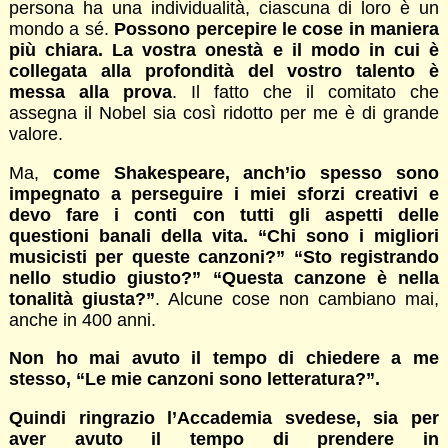
persona ha una individualità, ciascuna di loro è un
mondo a sé.
Possono percepire le cose in maniera
più chiara. La vostra onestà e il modo in cui è
collegata alla profondità del vostro talento è
messa alla prova
. Il fatto che il comitato che
assegna il Nobel sia così ridotto per me è di grande
valore.
Ma,
come Shakespeare, anch’io spesso sono
impegnato a perseguire i miei sforzi creativi e
devo fare i conti con tutti gli aspetti delle
questioni banali della vita. “Chi sono i migliori
musicisti per queste canzoni?” “Sto registrando
nello studio giusto?” “Questa canzone è nella
tonalità giusta?”
. Alcune cose non cambiano mai,
anche in 400 anni.
Non ho mai avuto il tempo di chiedere a me
stesso, “Le mie canzoni sono letteratura?”.
Quindi ringrazio l’Accademia svedese, sia per
aver avuto il tempo di prendere in