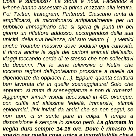
Cosa è successo? La storia è nota. Facebook e
iPhone hanno assestato la prima mazzata alla lettura.
Poi Twitter, Instagram, Pinterest. Ciascuno tenta di
amplificarsi, di microfonarsi artigianalmente per un
pubblico immaginario che si spera gli punti un bel
giorno un riflettore addosso, accorgendosi della sua
unicità, della sua bellezza, del suo talento. (…) Mettici
anche Youtube massivo dove soddisfi ogni curiosità,
ti ritrovi anche le sigle dei cartoni animati dell’asilo,
viaggi toccando corde di te stesso che non sollecitavi
da decenni. Poi le serie televisive o Netfix che
toccano regioni dell’ipotalamo prossime a quelle da
dipendenze da oppiacei (…). Eppure quanta scrittura
ben lavorata c’è in quelle sceneggiature! Solo che
appunto, si tratta di sceneggiature e non di romanzi.
Aggiungici stimoli visuali accessibili in 4G, ovunque,
con cuffie ad altissima fedeltà, immersivi, stimoli
epidermici, link inviati da amici che se non segui, se
non apri, ci si sente pure in colpa. Il tempo a
disposizione è sempre lo stesso però.
La giornata in
veglia dura sempre 14-16 ore. Dove è rimasto lo
spazio per quella cosa unica e insostituibile che è