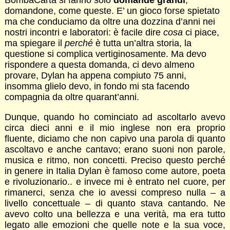
BombaCarta si fanno solo
domande grandi
,
domandone, come queste. E’ un gioco forse spietato
ma che conduciamo da oltre una dozzina d’anni nei
nostri incontri e laboratori: è facile dire
cosa
ci piace,
ma spiegare il
perché
è tutta un’altra storia, la
questione si complica vertiginosamente. Ma devo
rispondere a questa domanda, ci devo almeno
provare, Dylan ha appena compiuto 75 anni,
insomma glielo devo, in fondo mi sta facendo
compagnia da oltre quarant’anni.
Dunque, quando ho cominciato ad ascoltarlo avevo
circa dieci anni e il mio inglese non era proprio
fluente, diciamo che non capivo una parola di quanto
ascoltavo e anche cantavo; erano suoni non parole,
musica e ritmo, non concetti. Preciso questo perché
in genere in Italia Dylan è famoso come autore, poeta
e rivoluzionario.. e invece mi è entrato nel cuore, per
rimanerci, senza che io avessi compreso nulla – a
livello concettuale – di quanto stava cantando. Ne
avevo colto una bellezza e una verità, ma era tutto
legato alle emozioni che quelle note e la sua voce,