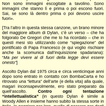
Non sono immagini escogitate a tavolino. Sono
immagini che stanno lì e prima o poi escono fuori.
Sai, se sono là dentro prima o poi devono uscire
fuori».
[Tra l’altro in questa stessa canzone, un brano minore
del maggiore album di Dylan, c’è un verso – che ha
folgorato De Gregori che me lo ha ricordato – che in
questi mesi sto utilizzando come “spiegazione” del
pontificato di Papa Francesco (e qui voglio rischiare
anche la scomunica dall’inquisizione spadariana):
“
Ma per vivere al di fuori della legge devi essere
onesto”
]
Ascolto Dylan dal 1975 circa e circa venticinque anni
dopo sono entrato in contatto con BombaCarta e ho
ritrovato una “lettura” dell’arte (e della vita) alla quale,
magari inconsapevolmente, ero stato preparato da
quell’ascolto.
Contro ogni tentazione
“intellettualistica”
(in questo Dylan è simile a
Woody Allen e insieme hanno subito la stessa sorte in