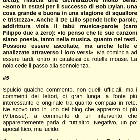
dictu
), rilascia una dichiarazione molto bella:
«Sono in estasi per il successo di Bob Dylan. Una
cosa grande e buona in una stagione di squallore
e tristezza». Anche il De Lillo spende belle parole,
addirittura viola il tabù musica-parole (caro
Filippo due a zero): «Io penso che le sue canzoni
siano poesia, tanto nella musica, quanto nei testi.
Possono essere ascoltate, ma anche lette e
analizzate attraverso i loro versi»
. Ma comincia ad
essere tardi, entro in catalessi da rotella mouse. La
noia cede il passo alla sonnolenza.
#5
Spulcio qualche commento, non quelli ufficiali, ma i
commenti dei lettori, di gran lunga la fonte più
interessante e originale tra quanto compaia in rete.
Ne scovo uno in uno dei blog che apprezzo di più
(Vibrisse), a commento di un intervento che
apparentemente parla di tutt’altro. Negativo, un po’
apocalittico, ma lucido: