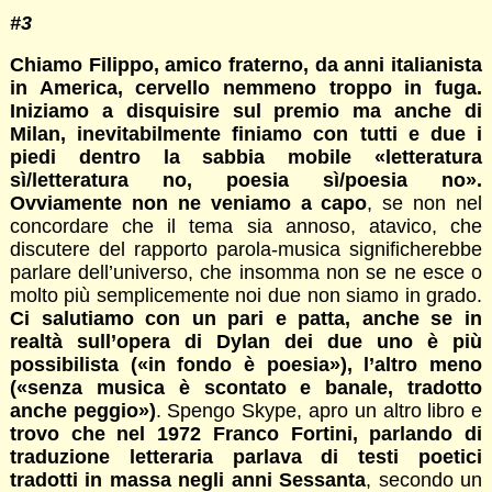
#3
Chiamo Filippo, amico fraterno, da anni italianista
in America, cervello nemmeno troppo in fuga.
Iniziamo a disquisire sul premio ma anche di
Milan, inevitabilmente finiamo con tutti e due i
piedi dentro la sabbia mobile «letteratura
sì/letteratura no, poesia sì/poesia no».
Ovviamente non ne veniamo a capo
, se non nel
concordare che il tema sia annoso, atavico, che
discutere del rapporto parola-musica significherebbe
parlare dell’universo, che insomma non se ne esce o
molto più semplicemente noi due non siamo in grado.
Ci salutiamo con un pari e patta, anche se in
realtà sull’opera di Dylan dei due uno è più
possibilista («in fondo è poesia»), l’altro meno
(«senza musica è scontato e banale, tradotto
anche peggio»)
. Spengo Skype, apro un altro libro e
trovo che nel 1972 Franco Fortini, parlando di
traduzione letteraria parlava di testi poetici
tradotti in massa negli anni Sessanta
, secondo un