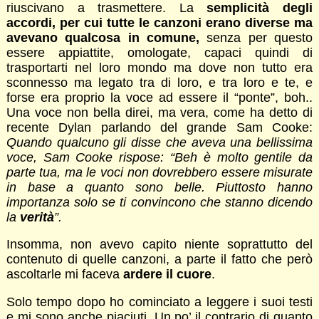
riuscivano a trasmettere. La
semplicità degli
accordi, per cui tutte le canzoni erano diverse ma
avevano qualcosa in comune,
senza per questo
essere appiattite, omologate, capaci quindi di
trasportarti nel loro mondo ma dove non tutto era
sconnesso ma legato tra di loro, e tra loro e te, e
forse era proprio la voce ad essere il “ponte”, boh..
Una voce non bella direi, ma vera, come ha detto di
recente Dylan parlando del grande Sam Cooke:
Quando qualcuno gli disse che aveva una bellissima
voce, Sam Cooke rispose: “Beh è molto gentile da
parte tua, ma le voci non dovrebbero essere misurate
in base a quanto sono belle. Piuttosto hanno
importanza solo se ti convincono che stanno dicendo
la
verità
”.
Insomma, non avevo capito niente soprattutto del
contenuto di quelle canzoni, a parte il fatto che però
ascoltarle mi faceva
ardere il cuore
.
Solo tempo dopo ho cominciato a leggere i suoi testi
e mi sono anche piaciuti. Un po’ il contrario di quanto