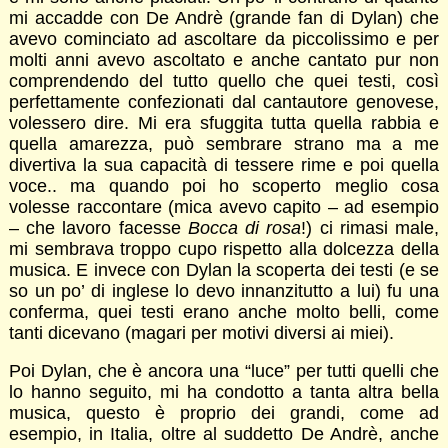
mi accadde con De Andrè (grande fan di Dylan) che
avevo cominciato ad ascoltare da piccolissimo e per
molti anni avevo ascoltato e anche cantato pur non
comprendendo del tutto quello che quei testi, così
perfettamente confezionati dal cantautore genovese,
volessero dire. Mi era sfuggita tutta quella rabbia e
quella amarezza, può sembrare strano ma a me
divertiva la sua capacità di tessere rime e poi quella
voce.. ma quando poi ho scoperto meglio cosa
volesse raccontare (mica avevo capito – ad esempio
– che lavoro facesse
Bocca di rosa
!) ci rimasi male,
mi sembrava troppo cupo rispetto alla dolcezza della
musica. E invece con Dylan la scoperta dei testi (e se
so un po’ di inglese lo devo innanzitutto a lui) fu una
conferma, quei testi erano anche molto belli, come
tanti dicevano (magari per motivi diversi ai miei).
Poi Dylan, che è ancora una “luce” per tutti quelli che
lo hanno seguito, mi ha condotto a tanta altra bella
musica, questo è proprio dei grandi, come ad
esempio, in Italia, oltre al suddetto De Andrè, anche