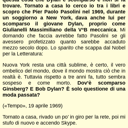
trovare. Tornato a casa lo cerco io tra i libri e
scopro che Pier Paolo Pasolini nel 1969, durante
un soggiorno a New York, dava anche lui per
scomparso il giovane Dylan, proprio come
Giulianelli Massimiliano della V°B meccanica
. Mi
domando che faccia avrebbe fatto Pasolini se gli
avessero profetizzato quanto sarebbe accaduto
mezzo secolo dopo. Lo
sparito
che scappa dal Nobel
per la Letteratura:
Nuova York resta una città sublime, è certo, il vero
ombelico del mondo, dove il mondo mostra ciò che in
realtà è. Tuttavia rispetto a tre anni fa, tutto sembra
sospeso e come morto.
Dov’è scomparso
Ginsberg? E Bob Dylan? È solo questione di una
moda passata?
(«Tempo», 19 aprile 1969)
Tornato a casa, rivado un po’ in giro per la rete, poi mi
stufo di nuovo e accendo Skype.