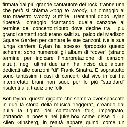
firmata dal più grande cantautore del rock, tranne una
che però si chiama
Song to Woody
, un omaggio al
suo maestro Woody Guthrie. Trent’anni dopo Dylan
ripeterà l’omaggio ricantando quella canzone al
termine del concerto-tributo dove decine tra i più
grandi cantanti rock erano saliti sul palco del Madison
Square Garden per cantare le sue canzoni. Nella sua
lunga carriera Dylan ha spesso riproposto questo
schema: sono numerosi gli album di “cover” (strano
termine per indicare l’interpretazione di canzoni
altrui), negli ultimi due anni ha inciso due album
dedicati alle canzoni “di” Frank Sinatra. E soprattutto
sono tantissimi i casi di concerti dal vivo in cui ha
interpretato brani non suoi, per lo più “standard”
risalenti alla tradizione folk.
Bob Dylan, questo gigante che sembra aver spaccato
in due la storia della musica “leggera”, creando dal
nulla la figura del cantautore folk, impegnato,
portando la poesia nel juke-box come disse di lui
Allen Ginsberg, in realtà appare quindi come un