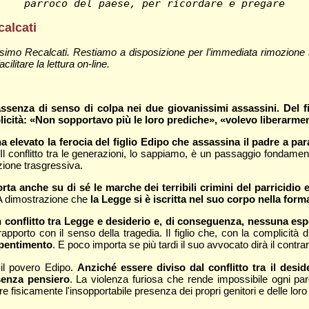
parroco del paese, per ricordare e pregare
calcati
imo Recalcati. Restiamo a disposizione per l’immediata rimozione 
cilitare la lettura on-line.
assenza di senso di colpa nei due giovanissimi assassini. Del fi
licità: «Non sopportavo più le loro prediche», «volevo liberarme
 ha elevato la ferocia del figlio Edipo che assassina il padre a pa
io. Il conflitto tra le generazioni, lo sappiamo, è un passaggio fonda
zione trasgressiva.
ta anche su di sé le marche dei terribili crimini del parricidio e
. A dimostrazione che
la Legge si è iscritta nel suo corpo nella fo
n conflitto tra Legge e desiderio e, di conseguenza, nessuna esp
porto con il senso della tragedia. Il figlio che, con la complicità 
i pentimento
. E poco importa se più tardi il suo avvocato dirà il contrar
 il povero Edipo.
Anziché essere diviso dal conflitto tra il desi
 senza pensiero
. La violenza furiosa che rende impossibile ogni pa
re fisicamente l'insopportabile presenza dei propri genitori e delle loro