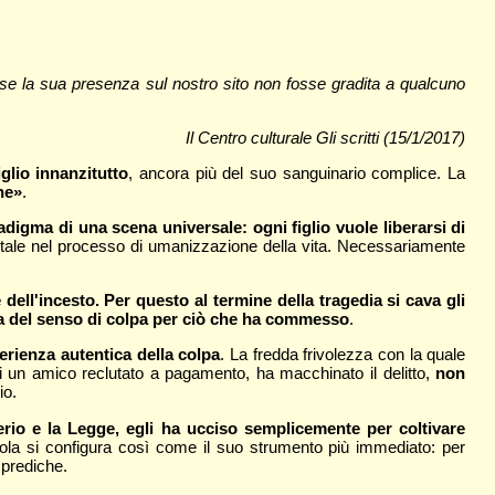
se la sua presenza sul nostro sito non fosse gradita a qualcuno
Il Centro culturale Gli scritti (15/1/2017)
glio innanzitutto
, ancora più del suo sanguinario complice. La
ne»
.
radigma di una scena universale: ogni figlio vuole liberarsi di
mentale nel processo di umanizzazione della vita. Necessariamente
 dell'incesto. Per questo al termine della tragedia si cava gli
rma del senso di colpa per ciò che ha commesso
.
erienza autentica della colpa
. La fredda frivolezza con la quale
di un amico reclutato a pagamento, ha macchinato il delitto,
non
io.
derio e la Legge, egli ha ucciso semplicemente per coltivare
rola si configura così come il suo strumento più immediato: per
 prediche.