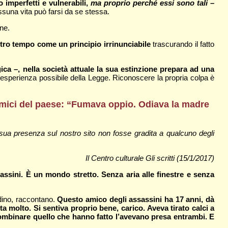
 imperfetti e vulnerabili,
ma proprio perché essi sono tali
–
essuna vita può farsi da se stessa.
ne.
ostro tempo come un principio irrinunciabile
trascurando il fatto
gica –, nella società attuale la sua estinzione prepara ad una
 esperienza possibile della Legge. Riconoscere la propria colpa è
 amici del paese: “Fumava oppio. Odiava la madre
ua presenza sul nostro sito non fosse gradita a qualcuno degli
Il Centro culturale Gli scritti (15/1/2017)
ssini. È un mondo stretto. Senza aria alle finestre e senza
rdino, raccontano.
Questo amico degli assassini ha 17 anni, dà
 molto. Si sentiva proprio bene, carico. Aveva tirato calci a
mbinare quello che hanno fatto l’avevano presa entrambi. E