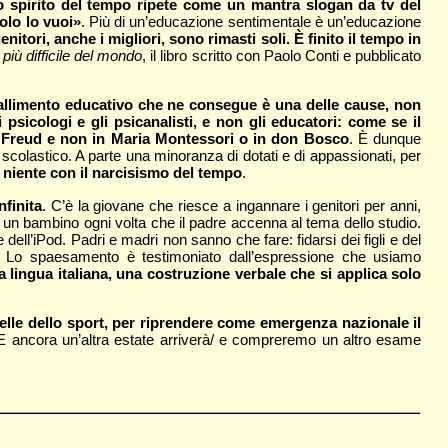
o spirito del tempo ripete come un mantra slogan da tv del
olo lo vuoi»
. Più di un’educazione sentimentale è un’educazione
genitori, anche i migliori, sono rimasti soli. È finito il tempo in
 più difficile del mondo
, il libro scritto con Paolo Conti e pubblicato
 fallimento educativo che ne consegue è una delle cause, non
 psicologi e gli psicanalisti, e non gli educatori: come se il
in Freud e non in Maria Montessori o in don Bosco
. È dunque
o scolastico. A parte una minoranza di dotati e di appassionati, per
o niente con il narcisismo del tempo
.
nfinita
. C’è la giovane che riesce a ingannare i genitori per anni,
e un bambino ogni volta che il padre accenna al tema dello studio.
ell’iPod. Padri e madri non sanno che fare: fidarsi dei figli e del
ati? Lo spaesamento è testimoniato dall’espressione che usiamo
a lingua italiana, una costruzione verbale che si applica solo
stelle dello sport, per riprendere come emergenza nazionale il
 «E ancora un’altra estate arriverà/ e compreremo un altro esame