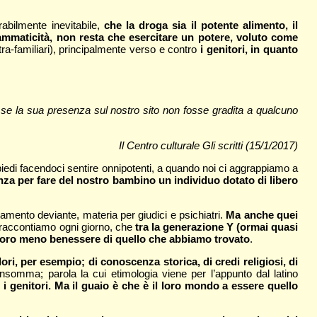
rabilmente inevitabile,
che la droga sia il potente alimento, il
ammaticità, non resta che esercitare un potere, voluto come
ntra-familiari), principalmente verso e contro
i genitori, in quanto
 se la sua presenza sul nostro sito non fosse gradita a qualcuno
Il Centro culturale Gli scritti (15/1/2017)
piedi facendoci sentire onnipotenti, a quando noi ci aggrappiamo a
nza per fare del nostro bambino un individuo dotato di libero
tamento deviante, materia per giudici e psichiatri.
Ma anche quei
 raccontiamo ogni giorno, che
tra la generazione Y (ormai quasi
o loro meno benessere di quello che abbiamo trovato
.
alori, per esempio; di conoscenza storica, di credi religiosi, di
insomma; parola la cui etimologia viene per l’appunto dal latino
 genitori. Ma il guaio è che è il loro mondo a essere quello