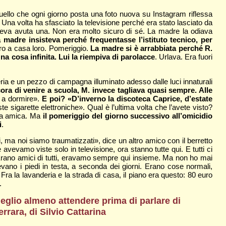
e, quello che ogni giorno posta una foto nuova su Instagram riflessa
 Una volta ha sfasciato la televisione perché era stato lasciato da
veva avuta una. Non era molto sicuro di sé. La madre la odiava
 madre insisteva perché frequentasse l’istituto tecnico, per
o ero a casa loro. Pomeriggio.
La madre si è arrabbiata perché R.
na cosa infinita. Lui la riempiva di parolacce
. Urlava. Era fuori
ria e un pezzo di campagna illuminato adesso dalle luci innaturali
ra di venire a scuola, M. invece tagliava quasi sempre. Alle
e a dormire».
E poi? «D’inverno la discoteca Caprice, d’estate
ste sigarette elettroniche». Qual è l’ultima volta che l’avete visto?
sua amica. Ma
il pomeriggio del giorno successivo all’omicidio
i
.
, ma noi siamo traumatizzati», dice un altro amico con il berretto
 avevamo viste solo in televisione, ora stanno tutte qui. E tutti ci
. Erano amici di tutti, eravamo sempre qui insieme. Ma non ho mai
no i piedi in testa, a seconda dei giorni. Erano cose normali,
 Fra la lavanderia e la strada di casa, il piano era questo: 80 euro
i.
eglio almeno attendere prima di parlare di
rara, di Silvio Cattarina