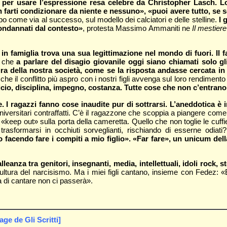
 per usare l’espressione resa celebre da Christopher Lasch. L
on farti condizionare da niente e nessuno», «puoi avere tutto, se s
po come via al successo, sul modello dei calciatori e delle stelline.
I 
condannati dal contesto»
, protesta Massimo Ammaniti ne
Il mestiere
in famiglia trova una sua legittimazione nel mondo di fuori. Il
o che
a parlare del disagio giovanile oggi siano chiamati solo gli
tura della nostra società, come se la risposta andasse cercata 
che il conflitto più aspro con i nostri figli avvenga sul loro rendiment
ficio, disciplina, impegno, costanza. Tutte cose che non c’entran
I ragazzi fanno cose inaudite pur di sottrarsi. L’aneddotica è i
universitari contraffatti. C’è il ragazzone che scoppia a piangere com
keep out» sulla porta della cameretta. Quello che non toglie le cuffie d
O trasformarsi in occhiuti sorveglianti, rischiando di esserne odi
o facendo fare i compiti a mio figlio». «Far fare», un unicum dell
anza tra genitori, insegnanti, media, intellettuali, idoli rock, 
cultura del narcisismo. Ma i miei figli cantano, insieme con Fedez:
ia di cantare non ci passerà».
e de Gli Scritti]