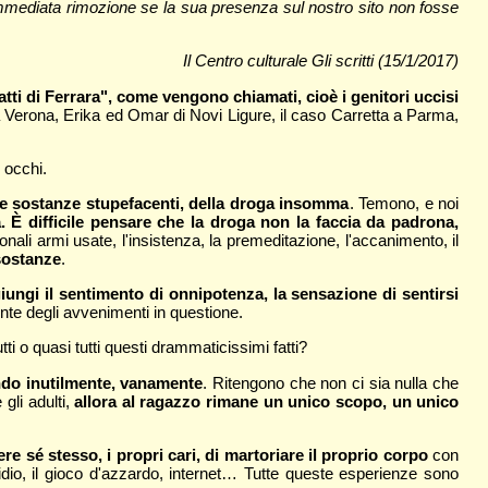
l’immediata rimozione se la sua presenza sul nostro sito non fosse
Il Centro culturale Gli scritti (15/1/2017)
atti di Ferrara", come vengono chiamati, cioè i genitori uccisi
 a Verona, Erika ed Omar di Novi Ligure, il caso Carretta a Parma,
i occhi.
elle sostanze stupefacenti, della droga insomma
. Temono, e noi
 È difficile pensare che la droga non la faccia da padrona,
ionali armi usate, l'insistenza, la premeditazione, l'accanimento, il
sostanze
.
iungi il sentimento di onnipotenza, la sensazione di sentirsi
ente degli avvenimenti in questione.
tutti o quasi tutti questi drammaticissimi fatti?
ondo inutilmente, vanamente
. Ritengono che non ci sia nulla che
gli adulti,
allora al ragazzo rimane un unico scopo, un unico
e sé stesso, i propri cari, di martoriare il proprio corpo
con
nicidio, il gioco d'azzardo, internet… Tutte queste esperienze sono