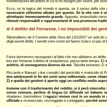
manifestazioni del potere di cui io ho bisogno per vivere, per es
Ecco, se la logica del mondo è questa, se il senso della vita è
necessario utilissimo alleato per questo. Se la vita non è
altrettanto immensamente grande
. Appunto, innanzitutto verso
ritenuti responsabili e rappresentanti di una promessa tradit
4/ Il delitto del Ferrarese. I no impossibili dei gen
Riprendiamo da Il Corriere della Sera del 13/1/2017 un articolo
degli aventi diritto. I neretti sono nostri ed hanno l’unico scopo di fa
Forse dovremmo rassegnarci al fatto che non abbiamo un diritto al
loro per frenarne il delirio di onnipotenza, passa tanto tempo.
Ci 
arbitrio, di conseguenza diverso da noi
. Talvolta estraneo. O 
Riccardo e Manuel, i due complici del parricidio e matricidio di 
due adolescenti in fin dei conti sono millennials, come chia
Z) e quella dei genitori è aperto oggi un conflitto molto a
Insieme con il trasferimento del reddito, si è però interrotto i
senso comune, perfino di lingua (si diffonde un italiano 
«tradere», trasmettere.
I ragazzi vivono così in un mondo in 
ufficiale
e riconosciuto, vezzeggiato e corteggiato,
perché sono 