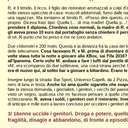
R. è il timido, il ricco, il figlio dei ristoratori ammazzati a col
nello stesso specchio di casa: muscoli addominali, fumo dalle nari
una ragazza». Ma torniamo al timido R. «Posso dire questo, co
proprio. Diceva frasi tipo: Quella t… di mia madre! Quella p…
prendere il diploma. Chiedeva cose normali, la madre di R.
gli aveva preso 10 euro dal portafoglio senza chiedere il perme
di sé. Al punto che ho preso e me ne sono andato».
Due chilometri e 200 metri. Questa è la distanza fra la casa del 
delle telecamere.
Cosa facevano R. e M. prima di diventare du
volte stava tutta la notte a giocare alla XBox, sai Fifa 2016?
all’Ipanema. Certe volte M. andava a fare i tuffi dal pontile 
«M. era scomparso da due settimane, una cosa strana perché lu
era di nuovo qui, al solito bar a giocare a biliardino. Erano 
Insegne lungo la strada: Bar Sport, Universo Capelli, da J Pizza,
nero di lana in testa.
Anche lui ama quelle sigarette che sva
fate la stessa domanda, i giornalisti, i genitori, i vecchi del 
visto un segno, qualcosa che mi facesse pensare a quello che 
scherzavano.
R. aveva i soldi, i genitori con il ristorante. 
di anticipo e mille euro a lavoro concluso per uccidere i genitor
3/ 16enne uccide i genitori. Droga e potere, que
fragilità, disagio e abbandono, di fronte a episo