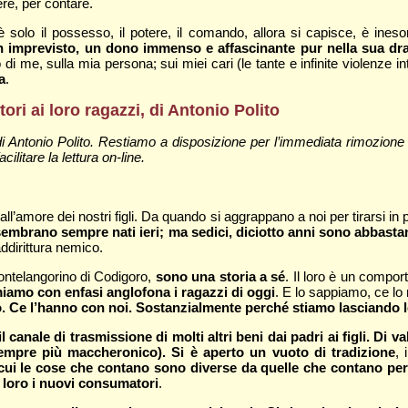
sere, per contare.
 solo il possesso, il potere, il comando, allora si capisce, è ineso
 un imprevisto, un dono immenso e affascinante pur nella sua dr
 di me, sulla mia persona; sui miei cari (le tante e infinite violenze i
a
.
itori ai loro ragazzi, di Antonio Polito
 di Antonio Polito. Restiamo a disposizione per l’immediata rimozione
cilitare la lettura on-line.
l’amore dei nostri figli. Da quando si aggrappano a noi per tirarsi in 
sembrano sempre nati ieri; ma sedici, diciotto anni sono abbasta
addirittura nemico.
Pontelangorino di Codigoro,
sono una storia a sé
. Il loro è un compor
miamo con enfasi anglofona i ragazzi di oggi
. E lo sappiamo, ce lo
spro. Ce l’hanno con noi. Sostanzialmente perché stiamo lasciand
l canale di trasmissione di molti altri beni dai padri ai figli. Di v
sempre più maccheronico). Si è aperto un vuoto di tradizione
, 
cui le cose che contano sono diverse da quelle che contano per i
loro i nuovi consumatori
.