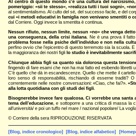
Al centro di questo mondo c’è una cultura del narcisismo,
pomeriggio: «sii te stesso», «realizza tutti i tuoi sogni», «n
al sentimentalismo. Al culto del sé, del successo facile, e del cor
cui «i metodi educativi in famiglia non venivano smentiti o 
dal Corriere. Oggi invece la smentita è continua.
Nessun rifiuto, nessun limite, nessun «no» che venga detto 
una conseguenza, della crisi italiana
. Ne è una prova il fatt
problema fosse nella psiche dell’individuo e non nella cul
perfino ovvio che l’epicentro di questo terremoto sia la scuola. E 
la maggioranza dei nostri figli
lo studio è inevitabilmente sacri
Chiunque abbia figli sa quanto sia dolorosa questa tensione. 
fingendo di fare esami che non ha mai fatto ed esibendo libretti 
C’è quello che dà in escandescenze. Quello che mette il cartello «
loro senso di responsabilità, rischiando di esserne traditi? 
correntemente nelle nostre conversazioni: «Ciao, che fai?».
«St
alla lotta quotidiana con gli studi dei figli
.
Bisognerebbe invece fare qualcosa. Ci vorrebbe una santa alle
tema dell’educazione
, e sottoporre a una critica di massa la 
all’università/ e poi un tuffo nel mare / nazional popolare/ La vogl
© Corriere della sera RIPRODUZIONE RISERVATA
[Blog, indice cronologico]
[Blog, indice alfabetico]
[Homepag