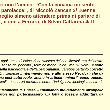
ori con l’amico: “Con la cocaina mi sento
 parolacce”, di Niccolò Zancan 3/ 16enne
meglio almeno attendere prima di parlare di
come a Ferrara, di Silvio Cattarina 4/ Il
a ogni senso di colpa viene salutata dal neo-libertinismo del nostro
 "senso del peccato", termine meno "laico" ma più vero -
è stato
lla psicologia e della psicoanalisi
. Sarebbe pertanto
corretto
 Ovviamente
il riferimento non è allo stesso Recalcati che da
rma così autorevole, anche in articoli “minori” come questo,
rticoli successivi mostrano come l’indulgenza ideologica contro le
giustamente la Chiesa – chiamando indirettamente all’appello
atori non partecipassero alla lotta o fossero addirittura da