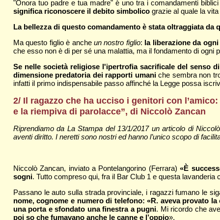
"Onora tuo padre e tua madre" è uno tra i comandamenti biblici 
significa riconoscere il debito simbolico
grazie al quale la vita
La bellezza di questo comandamento è stata oltraggiata da q
Ma questo figlio è anche
un nostro figlio
:
la liberazione da ogni
che esso non è di per sé una malattia, ma il fondamento di ogni p
Se nelle società religiose l'ipertrofia sacrificale del senso
dimensione predatoria dei rapporti umani
che sembra non trov
infatti il primo indispensabile passo affinché la Legge possa iscri
2/ Il ragazzo che ha ucciso i genitori con l’ami
e la riempiva di parolacce”, di Niccolò Zancan
Riprendiamo da La Stampa del 13/1/2017 un articolo di Niccolò
aventi diritto. I neretti sono nostri ed hanno l’unico scopo di facilita
Niccolò Zancan, inviato a Pontelangorino (Ferrara)
«È successo
sogni
. Tutto compreso qui, fra il Bar Club 1 e questa lavanderi
Passano le auto sulla strada provinciale, i ragazzi fumano le si
nome, cognome e numero di telefono: «R. aveva provato la coc
una porta e sfondato una finestra a pugni
. Mi ricordo che av
poi so che fumavano anche le canne e l’oppio
».