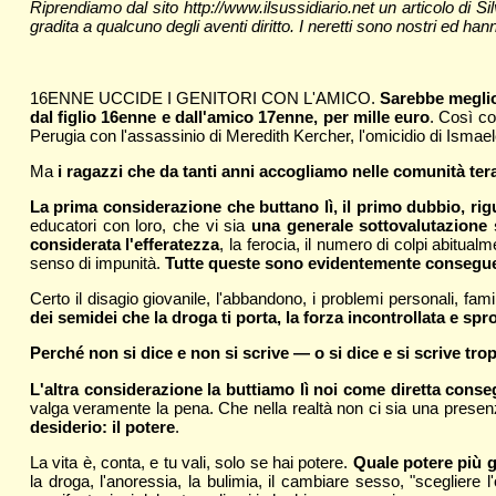
Riprendiamo dal sito http://www.ilsussidiario.net un articolo di 
gradita a qualcuno degli aventi diritto. I neretti sono nostri ed hanno
16ENNE UCCIDE I GENITORI CON L'AMICO.
Sarebbe meglio 
dal figlio 16enne e dall'amico 17enne, per mille euro
. Così co
Perugia con l'assassinio di Meredith Kercher, l'omicidio di Ismaele 
Ma
i ragazzi che da tanti anni accogliamo nelle comunità ter
La prima considerazione che buttano lì, il primo dubbio, rigu
educatori con loro, che vi sia
una generale sottovalutazione 
considerata l'efferatezza
, la ferocia, il numero di colpi abitual
senso di impunità.
Tutte queste sono evidentemente conseguenz
Certo il disagio giovanile, l'abbandono, i problemi personali, fami
dei semidei che la droga ti porta, la forza incontrollata e spro
Perché non si dice e non si scrive — o si dice e si scrive 
L'altra considerazione la buttiamo lì noi come diretta cons
valga veramente la pena. Che nella realtà non ci sia una presenza
desiderio: il potere
.
La vita è, conta, e tu vali, solo se hai potere.
Quale potere più g
la droga, l'anoressia, la bulimia, il cambiare sesso, "scegliere l