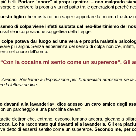
più belli.
Portare "onore" ai propri genitori – non malgrado siano
 sorge e iscrivere la propria vita nel patto tra le generazioni perché n
uesto figlio
che mostra di non saper sopportare la minima frustrazio
 senso di colpa viene infatti salutata dal neo-libertinismo del n
ossibile incorporazione soggettiva della Legge.
 di colpa poteva dar luogo ad una vera e propria malattia psicolo
are più argini. Senza esperienza del senso di colpa non c'è, infatti,
versi nel cuore dell'uomo.
co: “Con la cocaina mi sento come un supereroe”. Gli
 Zancan. Restiamo a disposizione per l’immediata rimozione se la s
re la lettura on-line.
 davanti alla lavanderia», dice adesso un caro amico degli assa
a con un parcheggio e una panchina davanti.
garette elettroniche, entrano, escono, fumano ancora, giocano a bilia
a. Lo ha raccontato qui davanti alla lavanderia. Gli era piaciuta
eva detto di essersi sentito come un supereroe.
Secondo me, per co