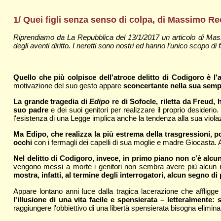
1/ Quei figli senza senso di colpa, di Massimo Re
Riprendiamo da La Repubblica del 13/1/2017 un articolo di Mass
degli aventi diritto. I neretti sono nostri ed hanno l’unico scopo di fa
Quello che più colpisce dell'atroce delitto di Codigoro è l'
motivazione del suo gesto appare
sconcertante nella sua semp
La grande tragedia di
Edipo
re di Sofocle, riletta da Freud,
suo padre
e dei suoi genitori per realizzare il proprio desider
l'esistenza di una Legge implica anche la tendenza alla sua viola
Ma Edipo, che realizza la più estrema della trasgressioni, por
occhi
con i fermagli dei capelli di sua moglie e madre Giocasta
Nel delitto di Codigoro, invece, in primo piano non c'è alcu
vengono messi a morte i genitori non sembra avere più alcun rap
mostra, infatti, al termine degli interrogatori, alcun segno d
Appare lontano anni luce dalla tragica lacerazione che affligge
l'illusione di una vita facile e spensierata – letteralmente:
raggiungere l'obbiettivo di una libertà spensierata bisogna elimina