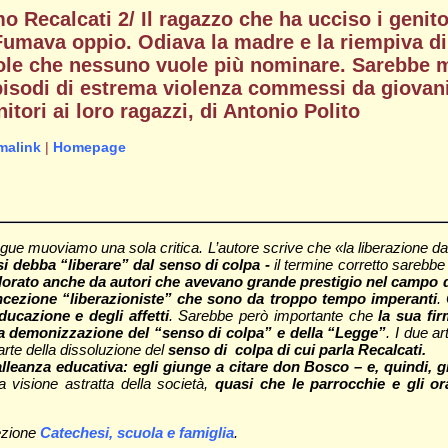
mo Recalcati 2/ Il ragazzo che ha ucciso i genit
Fumava oppio. Odiava la madre e la riempiva di
arole che nessuno vuole più nominare. Sarebbe 
pisodi di estrema violenza commessi da giovani, 
nitori ai loro ragazzi, di Antonio Polito
malink
|
Homepage
egue muoviamo una sola critica. L’autore scrive che «
la liberazione d
 si debba “liberare” dal senso di colpa -
il termine corretto sarebbe
lorato anche da autori che avevano grande prestigio nel campo de
oncezione “liberazioniste” che sono da troppo tempo imperanti
.
educazione e degli affetti
. Sarebbe però importante che
la sua fi
lla demonizzazione del “senso di colpa” e della “Legge”
. I due a
arte della dissoluzione del
senso di colpa di cui parla Recalcati.
alleanza educativa: egli giunge a citare don Bosco – e, quindi, 
visione astratta della società,
quasi che le parrocchie e gli or
sezione
Catechesi, scuola e famiglia
.