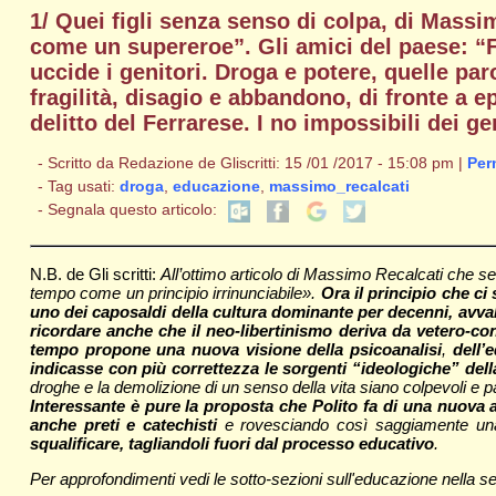
1/ Quei figli senza senso di colpa, di Massi
come un supereroe”. Gli amici del paese: “
uccide i genitori. Droga e potere, quelle p
fragilità, disagio e abbandono, di fronte a e
delitto del Ferrarese. I no impossibili dei ge
- Scritto da Redazione de Gliscritti: 15 /01 /2017 - 15:08 pm |
Per
- Tag usati:
droga
,
educazione
,
massimo_recalcati
- Segnala questo articolo:
N.B. de Gli scritti:
All’ottimo articolo di Massimo Recalcati che s
tempo come un principio irrinunciabile».
Ora il principio che ci
uno dei caposaldi della cultura dominante per decenni, avva
ricordare anche che il neo-libertinismo deriva da vetero-c
tempo propone una nuova visione della psicoanalisi
,
dell’
indicasse con più correttezza le sorgenti “ideologiche” de
droghe e la demolizione di un senso della vita siano colpevoli e p
Interessante è pure la proposta che Polito fa di una nuova 
anche preti e catechisti
e rovesciando così saggiamente una 
squalificare, tagliandoli fuori dal processo educativo
.
Per approfondimenti vedi le sotto-sezioni sull'educazione nella 