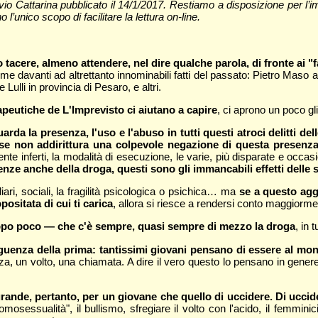
Silvio Cattarina pubblicato il 14/1/2017. Restiamo a disposizione per 
 l’unico scopo di facilitare la lettura on-line.
tacere, almeno attendere, nel dire qualche parola, di fronte ai "f
me davanti ad altrettanto innominabili fatti del passato: Pietro Maso
Lulli in provincia di Pesaro, e altri.
apeutiche de L'Imprevisto ci aiutano a capire
, ci aprono un poco gl
arda la presenza, l'uso e l'abuso in tutti questi atroci delitti d
se non addirittura una colpevole negazione di questa presenza.
mente inferti, la modalità di esecuzione, le varie, più disparate e occas
e anche della droga, questi sono gli immancabili effetti delle 
liari, sociali, la fragilità psicologica o psichica… ma
se a questo agg
positata di cui ti carica
, allora si riesce a rendersi conto maggiorm
troppo poco — che c'è sempre, quasi sempre di mezzo la droga
, in 
eguenza della prima: tantissimi giovani pensano di essere al m
, un volto, una chiamata. A dire il vero questo lo pensano in genere 
rande, pertanto, per un giovane che quello di uccidere. Di uccider
'omosessualità", il bullismo, sfregiare il volto con l'acido, il femmi