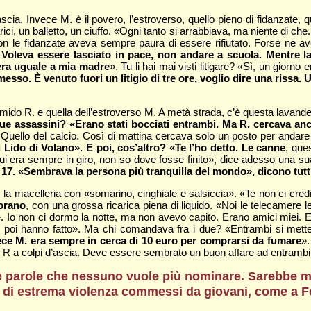
pi d’ascia. Invece M. è il povero, l’estroverso, quello pieno di fidanzat
ci, un balletto, un ciuffo. «Ogni tanto si arrabbiava, ma niente di che.
n le fidanzate aveva sempre paura di essere rifiutato. Forse ne a
!
Voleva essere lasciato in pace, non andare a scuola. Mentre la
 era uguale a mia madre
». Tu li hai mai visti litigare? «Sì, un giorn
sso. È venuto fuori un litigio di tre ore, voglio dire una rissa. U
timido R. e quella dell’estroverso M. A metà strada, c’è questa lavande
e assassini? «Erano stati bocciati entrambi. Ma R. cercava anco
Quello del calcio. Così di mattina cercava solo un posto per andar
di Lido di Volano». E poi, cos’altro? «Te l’ho detto. Le canne
, que
i era sempre in giro, non so dove fosse finito», dice adesso una 
le 17. «Sembrava la persona più tranquilla del mondo», dicono tutt
 la macelleria con «somarino, cinghiale e salsiccia». «Te non ci credi
porano
, con una grossa ricarica piena di liquido. «Noi le telecamere le
paese. Io non ci dormo la notte, ma non avevo capito. Erano amici miei
poi hanno fatto». Ma chi comandava fra i due? «Entrambi si metteva
Invece M. era sempre in cerca di 10 euro per comprarsi da fumare
».
i di R a colpi d’ascia. Deve essere sembrato un buon affare ad entramb
lle parole che nessuno vuole più nominare. Sarebbe m
di di estrema violenza commessi da giovani, come a Fer