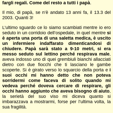
fargli regali. Come del resto a tutti i papà
.
Il mio, di papà, se n’è andato 13 anni fa, il 13.3 del
2003. Quanti 3!
L’ultimo sguardo ce lo siamo scambiati mentre io ero
seduto in un corridoio dell’ospedale, in quel mentre
si
è aperta una porta di una saletta medica, è uscito
un infermiere indaffarato dimenticandosi di
chiudere. Papà sarà stato a 9-10 metri, si era
messo seduto sul lettino perché respirava male
,
aveva indosso uno di quei grembiuli bianchi allacciati
dietro con due fiocchi che ti lasciano le gambe
scoperte. Si è girato verso lo squarcio della porta e
i
suoi occhi mi hanno detto che non poteva
sorridermi come faceva di solito quando mi
vedeva perché doveva cercare di respirare, gli
occhi hanno aggiunto che aveva bisogno di aiuto
,
la serietà del suo viso mi diceva quanto si
imbarazzava a mostrarmi, forse per l’ultima volta, la
sua fragilità.