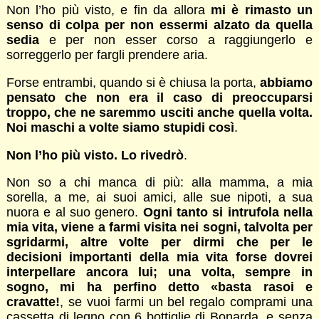
Non l’ho più visto, e fin da allora
mi è rimasto un
senso di colpa per non essermi alzato da quella
sedia
e per non esser corso a raggiungerlo e
sorreggerlo per fargli prendere aria.
Forse entrambi, quando si è chiusa la porta,
abbiamo
pensato che non era il caso di preoccuparsi
troppo, che ne saremmo usciti anche quella volta.
Noi maschi a volte siamo stupidi così
.
Non l’ho più visto. Lo rivedrò
.
Non so a chi manca di più: alla mamma, a mia
sorella, a me, ai suoi amici, alle sue nipoti, a sua
nuora e al suo genero.
Ogni tanto si intrufola nella
mia vita, viene a farmi visita nei sogni, talvolta per
sgridarmi, altre volte per dirmi che per le
decisioni importanti della mia vita forse dovrei
interpellare ancora lui; una volta, sempre in
sogno, mi ha perfino detto «basta rasoi e
cravatte!
, se vuoi farmi un bel regalo comprami una
cassetta di legno con 6 bottiglie di Bonarda, e senza