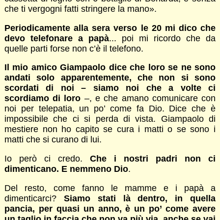
che ti vergogni fatti stringere la mano».
Periodicamente alla sera verso le 20 mi dico che
devo telefonare a papà
... poi mi ricordo che da
quelle parti forse non c’è il telefono.
Il mio amico Giampaolo dice che loro se ne sono
andati solo apparentemente, che non si sono
scordati di noi – siamo noi che a volte ci
scordiamo di loro
–, e che amano comunicare con
noi per telepatia, un po’ come fa Dio. Dice che è
impossibile che ci si perda di vista. Giampaolo di
mestiere non ho capito se cura i matti o se sono i
matti che si curano di lui.
Io però ci credo.
Che i nostri padri non ci
dimenticano. E nemmeno Dio
.
Del resto, come fanno le mamme e i papà a
dimenticarci?
Siamo stati là dentro, in quella
pancia, per quasi un anno, è un po’ come avere
un taglio in faccia che non va più via, anche se vai