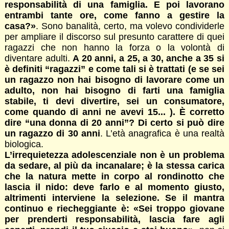
responsabilità di una famiglia. E poi lavorano
entrambi tante ore, come fanno a gestire la
casa?»
. Sono banalità, certo, ma volevo condividerle
per ampliare il discorso sul presunto carattere di quei
ragazzi che non hanno la forza o la volontà di
diventare adulti.
A 20 anni, a 25, a 30, anche a 35 si
è definiti “ragazzi” e come tali si è trattati (e se sei
un ragazzo non hai bisogno di lavorare come un
adulto, non hai bisogno di farti una famiglia
stabile, ti devi divertire, sei un consumatore,
come quando di anni ne avevi 15... ). È corretto
dire “una donna di 20 anni”? Di certo si può dire
un ragazzo di 30 anni
. L’età anagrafica è una realtà
biologica.
L’irrequietezza adolescenziale non è un problema
da sedare, al più da incanalare; è la stessa carica
che la natura mette in corpo al rondinotto che
lascia il nido: deve farlo e al momento giusto,
altrimenti interviene la selezione. Se il mantra
continuo e riecheggiante è: «Sei troppo giovane
per prenderti responsabilità, lascia fare agli