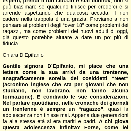
esperti, prendi il tuo ciuccio e stai buono»
, non si
può biasimare se qualcuno finisce per crederci e si
arrende aspettando che qualcosa accada; il non
cadere nella trappola è una grazia. Proviamo a non
pensare ai problemi degli “over 18” come problemi dei
ragazzi, ma come problemi dei nuovi adulti di oggi,
già questo potrebbe aiutare a dare un po’ più di
fiducia.
Chiara D’Epifanio
Gentile signora D’Epifanio, mi piace che una
lettera come la sua arrivi da una trentenne,
anagraficamente sorella dei cosiddetti “Neet”
(acronimo inglese che sta per giovani che non
studiano, non lavorano, non fanno alcuna
formazione). E condivido le sue considerazioni.
Nel parlare quotidiano, nelle cronache dei giornali
un trentenne è sempre un “ragazzo”
, quasi la
adolescenza non finisse mai. Appena due generazioni
fa alla stessa età si era mariti e padri.
A chi giova
questa adolescenza infinita? Forse, come lei