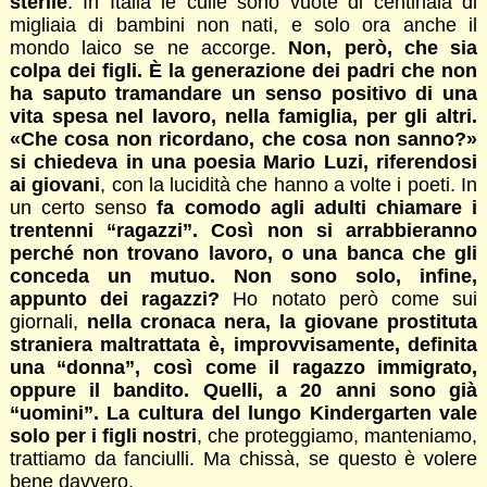
sterile
. In Italia le culle sono vuote di centinaia di
migliaia di bambini non nati, e solo ora anche il
mondo laico se ne accorge.
Non, però, che sia
colpa dei figli. È la generazione dei padri che non
ha saputo tramandare un senso positivo di una
vita spesa nel lavoro, nella famiglia, per gli altri.
«Che cosa non ricordano, che cosa non sanno?»
si chiedeva in una poesia Mario Luzi, riferendosi
ai giovani
, con la lucidità che hanno a volte i poeti. In
un certo senso
fa comodo agli adulti chiamare i
trentenni “ragazzi”. Così non si arrabbieranno
perché non trovano lavoro, o una banca che gli
conceda un mutuo. Non sono solo, infine,
appunto dei ragazzi?
Ho notato però come sui
giornali,
nella cronaca nera, la giovane prostituta
straniera maltrattata è, improvvisamente, definita
una “donna”, così come il ragazzo immigrato,
oppure il bandito. Quelli, a 20 anni sono già
“uomini”. La cultura del lungo Kindergarten vale
solo per i figli nostri
, che proteggiamo, manteniamo,
trattiamo da fanciulli. Ma chissà, se questo è volere
bene davvero.