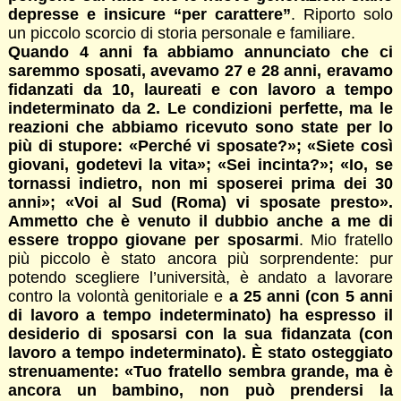
depresse e insicure “per carattere”
. Riporto solo
un piccolo scorcio di storia personale e familiare.
Quando 4 anni fa abbiamo annunciato che ci
saremmo sposati, avevamo 27 e 28 anni, eravamo
fidanzati da 10, laureati e con lavoro a tempo
indeterminato da 2. Le condizioni perfette, ma le
reazioni che abbiamo ricevuto sono state per lo
più di stupore: «Perché vi sposate?»; «Siete così
giovani, godetevi la vita»; «Sei incinta?»; «Io, se
tornassi indietro, non mi sposerei prima dei 30
anni»; «Voi al Sud (Roma) vi sposate presto».
Ammetto che è venuto il dubbio anche a me di
essere troppo giovane per sposarmi
. Mio fratello
più piccolo è stato ancora più sorprendente: pur
potendo scegliere l’università, è andato a lavorare
contro la volontà genitoriale e
a 25 anni (con 5 anni
di lavoro a tempo indeterminato) ha espresso il
desiderio di sposarsi con la sua fidanzata (con
lavoro a tempo indeterminato). È stato osteggiato
strenuamente: «Tuo fratello sembra grande, ma è
ancora un bambino, non può prendersi la