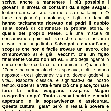
scrive, anche a mantenere il più possibile i
giovani in un’età di consumi da single svagati
,
lontano dai sacrifici di chi mette su una famiglia. O
forse la ragione è più profonda, e i figli eterni fanciulli
hanno tacitamente ricevuto dai padri il dubbio
sulla bontà di continuare la propria storia, e
quella del proprio Paese
. C’è una miscela di
consumismo e gaio nichilismo che tende a lasciare i
giovani in un lungo limbo.
Salvo poi, a quarant’anni,
scoprire che non è facile trovare un lavoro, che
d’improvviso si è già “vecchi”, che un figlio
finalmente voluto non arriva
. È uno degli inganni in
cui ci conduce certa cultura dominante. Quando lei,
27enne, ha annunciato che si sposava, molti le hanno
risposto: «Così giovane? Ma no, dovete godervi la
vita». Risposta classica, e significativa del nostro
tempo.
Godersi la vita è fare ciò che piace, tornare
tardi la notte, viaggiare, svagarsi. Magari
trasgredire un po’. Tanto, a casa i padri e le madri
aspettano, e la sopravvivenza è assicurata.
Questa cultura “gaia” però in realtà è povera e