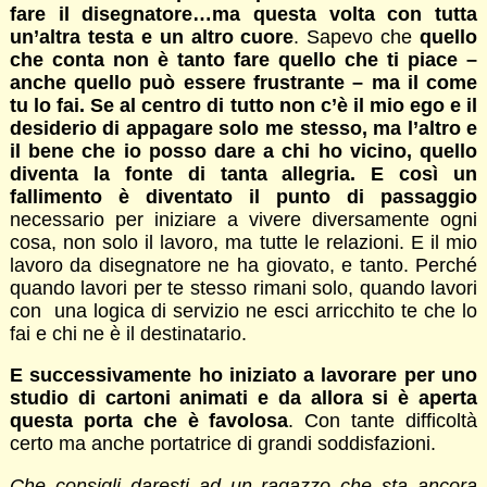
fare il disegnatore…ma questa volta con tutta
un’altra testa e un altro cuore
. Sapevo che
quello
che conta non è tanto fare quello che ti piace –
anche quello può essere frustrante – ma il come
tu lo fai. Se al centro di tutto non c’è il mio ego e il
desiderio di appagare solo me stesso, ma l’altro e
il bene che io posso dare a chi ho vicino, quello
diventa la fonte di tanta allegria. E così un
fallimento è diventato il punto di passaggio
necessario per iniziare a vivere diversamente ogni
cosa, non solo il lavoro, ma tutte le relazioni. E il mio
lavoro da disegnatore ne ha giovato, e tanto. Perché
quando lavori per te stesso rimani solo, quando lavori
con una logica di servizio ne esci arricchito te che lo
fai e chi ne è il destinatario.
E successivamente ho iniziato a lavorare per uno
studio di cartoni animati e da allora si è aperta
questa porta che è favolosa
. Con tante difficoltà
certo ma anche portatrice di grandi soddisfazioni.
Che consigli daresti ad un ragazzo che sta ancora