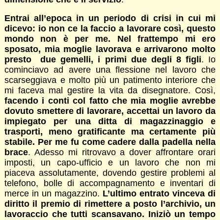
Entrai all’epoca in un periodo di crisi in cui mi
dicevo: io non ce la faccio a lavorare così, questo
mondo non è per me. Nel frattempo mi ero
sposato, mia moglie lavorava e arrivarono molto
presto due gemelli, i primi due degli 8 figli
. Io
cominciavo ad avere una flessione nel lavoro che
scarseggiava e molto più un patimento interiore che
mi faceva mal gestire la vita da disegnatore. Così,
facendo i conti col fatto che mia moglie avrebbe
dovuto smettere di lavorare, accettai un lavoro da
impiegato per una ditta di magazzinaggio e
trasporti, meno gratificante ma certamente più
stabile. Per me fu come cadere dalla padella nella
brace
. Adesso mi ritrovavo a dover affrontare orari
imposti, un capo-ufficio e un lavoro che non mi
piaceva assolutamente, dovendo gestire problemi al
telefono, bolle di accompagnamento e inventari di
merce in un magazzino.
L’ultimo entrato vinceva di
diritto il premio di rimettere a posto l’archivio, un
lavoraccio che tutti scansavano. Iniziò un tempo