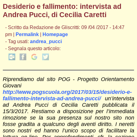
Desiderio e fallimento: intervista ad
Andrea Pucci, di Cecilia Caretti
- Scritto da Redazione de Gliscritti: 09 /04 /2017 - 14:47
pm |
Permalink
|
Homepage
- Tag usati:
andrea_pucci
- Segnala questo articolo:
Riprendiamo dal sito POG - Progetto Orientamento
Giovani
http://www.pogscuola.org/2017/03/15/desiderio-e-
fallimento-intervista-ad-andrea-pucci/
un’intervista
ad Andrea Pucci di Cecilia Caretti pubblicata il
15/3/2017. Restiamo a disposizione per l’immediata
rimozione se la sua presenza sul nostro sito non
fosse gradita a qualcuno degli aventi diritto. I neretti
sono nostri ed hanno l’unico scopo di facilitare la
lettura on-line. Per approfondimenti, cfr. la sezione