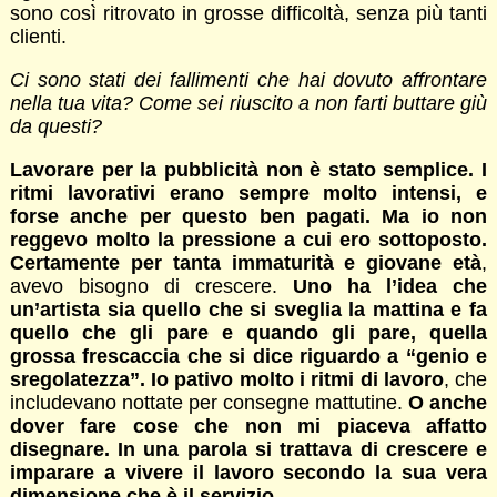
sono così ritrovato in grosse difficoltà, senza più tanti
clienti.
Ci sono stati dei fallimenti che hai dovuto affrontare
nella tua vita? Come sei riuscito a non farti buttare giù
da questi?
Lavorare per la pubblicità non è stato semplice. I
ritmi lavorativi erano sempre molto intensi, e
forse anche per questo ben pagati. Ma io non
reggevo molto la pressione a cui ero sottoposto.
Certamente per tanta immaturità e giovane età
,
avevo bisogno di crescere.
Uno ha l’idea che
un’artista sia quello che si sveglia la mattina e fa
quello che gli pare e quando gli pare, quella
grossa frescaccia che si dice riguardo a “genio e
sregolatezza”. Io pativo molto i ritmi di lavoro
, che
includevano nottate per consegne mattutine.
O anche
dover fare cose che non mi piaceva affatto
disegnare. In una parola si trattava di crescere e
imparare a vivere il lavoro secondo la sua vera
dimensione che è il servizio
.