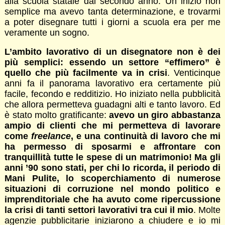
alla scuola statale dal secondo anno. Un inizio non
semplice ma avevo tanta determinazione, e trovarmi
a poter disegnare tutti i giorni a scuola era per me
veramente un sogno.
L’ambito lavorativo di un disegnatore non è dei
più semplici: essendo un settore “effimero” è
quello che più facilmente va in crisi
. Venticinque
anni fa il panorama lavorativo era certamente più
facile, fecondo e redditizio. Ho iniziato nella pubblicità
che allora permetteva guadagni alti e tanto lavoro. Ed
è stato molto gratificante:
avevo un giro abbastanza
ampio di clienti che mi permetteva di lavorare
come
freelance
, e una continuità di lavoro che mi
ha permesso di sposarmi e affrontare con
tranquillità tutte le spese di un matrimonio! Ma gli
anni ’90 sono stati, per chi lo ricorda, il periodo di
Mani Pulite, lo scoperchiamento di numerose
situazioni di corruzione nel mondo politico e
imprenditoriale che ha avuto come ripercussione
la crisi di tanti settori lavorativi tra cui il mio
. Molte
agenzie pubblicitarie iniziarono a chiudere e io mi