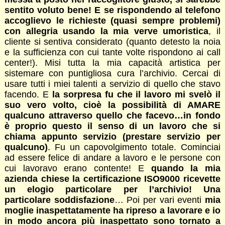
sentito voluto bene! E se rispondendo al telefono
accoglievo le richieste (quasi sempre problemi)
con allegria usando la mia verve umoristica
, il
cliente si sentiva considerato (quanto detesto la noia
e la sufficienza con cui tante volte rispondono ai call
center!). Misi tutta la mia capacità artistica per
sistemare con puntigliosa cura l’archivio. Cercai di
usare tutti i miei talenti a servizio di quello che stavo
facendo. E
la sorpresa fu che il lavoro mi svelò il
suo vero volto, cioè la possibilità di AMARE
qualcuno attraverso quello che facevo…in fondo
è proprio questo il senso di un lavoro che si
chiama appunto servizio (prestare servizio per
qualcuno)
. Fu un capovolgimento totale. Cominciai
ad essere felice di andare a lavoro e le persone con
cui lavoravo erano contente! E
quando la mia
azienda chiese la certificazione ISO9000 ricevette
un elogio particolare per l’archivio! Una
particolare soddisfazione
… Poi per vari eventi
mia
moglie inaspettatamente ha ripreso a lavorare e io
in modo ancora più inaspettato sono tornato a