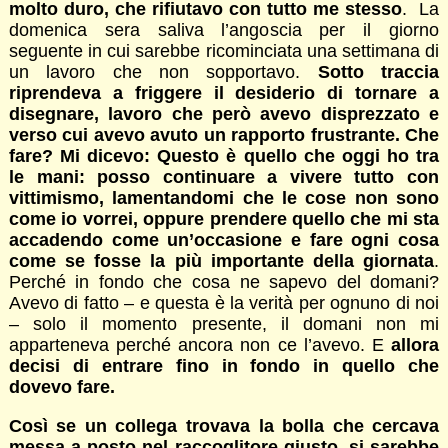
molto duro, che rifiutavo con tutto me stesso
. La
domenica sera saliva l’angoscia per il giorno
seguente in cui sarebbe ricominciata una settimana di
un lavoro che non sopportavo.
Sotto traccia
riprendeva a friggere il desiderio di tornare a
disegnare, lavoro che però avevo disprezzato e
verso cui avevo avuto un rapporto frustrante. Che
fare? Mi dicevo: Questo è quello che oggi ho tra
le mani: posso continuare a vivere tutto con
vittimismo, lamentandomi che le cose non sono
come io vorrei, oppure prendere quello che mi sta
accadendo come un’occasione e fare ogni cosa
come se fosse la più importante della giornata
.
Perché in fondo che cosa ne sapevo del domani?
Avevo di fatto – e questa è la verità per ognuno di noi
– solo il momento presente, il domani non mi
apparteneva perché ancora non ce l’avevo. E
allora
decisi di entrare fino in fondo in quello che
dovevo fare.
Così se un collega trovava la bolla che cercava
messa a posto nel raccoglitore giusto, si sarebbe