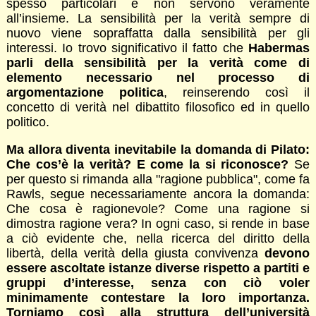
spesso particolari e non servono veramente
all’insieme. La sensibilità per la verità sempre di
nuovo viene sopraffatta dalla sensibilità per gli
interessi. Io trovo significativo il fatto che
Habermas
parli della sensibilità per la verità come di
elemento necessario nel processo di
argomentazione politica
, reinserendo così il
concetto di verità nel dibattito filosofico ed in quello
politico.
Ma allora diventa inevitabile la domanda di Pilato:
Che cos’è la verità? E come la si riconosce?
Se
per questo si rimanda alla "ragione pubblica", come fa
Rawls, segue necessariamente ancora la domanda:
Che cosa è ragionevole? Come una ragione si
dimostra ragione vera? In ogni caso, si rende in base
a ciò evidente che, nella ricerca del diritto della
libertà, della verità della giusta convivenza
devono
essere ascoltate istanze diverse rispetto a partiti e
gruppi d’interesse, senza con ciò voler
minimamente contestare la loro importanza.
Torniamo così alla struttura dell’università