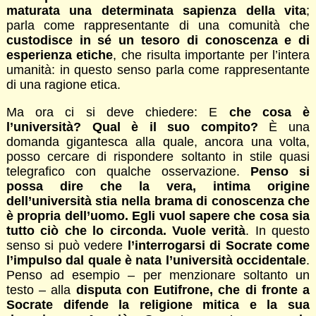
maturata una determinata sapienza della vita
;
parla come rappresentante di una comunità che
custodisce in sé un tesoro di conoscenza e di
esperienza etiche
, che risulta importante per l’intera
umanità: in questo senso parla come rappresentante
di una ragione etica.
Ma ora ci si deve chiedere: E
che cosa è
l’università? Qual è il suo compito?
È una
domanda gigantesca alla quale, ancora una volta,
posso cercare di rispondere soltanto in stile quasi
telegrafico con qualche osservazione.
Penso si
possa dire che la vera, intima origine
dell’università stia nella brama di conoscenza che
è propria dell’uomo. Egli vuol sapere che cosa sia
tutto ciò che lo circonda. Vuole verità
. In questo
senso si può vedere
l’interrogarsi di Socrate come
l’impulso dal quale è nata l’università occidentale
.
Penso ad esempio – per menzionare soltanto un
testo – alla
disputa con Eutifrone, che di fronte a
Socrate difende la religione mitica e la sua