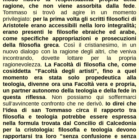
ragione, che non viene assorbita dalla fede
.
Tommaso si trovò ad agire in un momento
privilegiato:
per la prima volta gli scritti filosofici di
Aristotele erano accessibili nella loro integralità;
erano presenti le filosofie ebraiche ed arabe,
come specifiche appropriazioni e prosecuzioni
della filosofia greca
. Così il cristianesimo, in un
nuovo dialogo con la ragione degli altri, che veniva
incontrando, dovette lottare per la propria
ragionevolezza.
La Facoltà di filosofia che, come
cosiddetta "Facoltà degli artisti", fino a quel
momento era stata solo propedeutica alla
teologia, divenne ora una Facoltà vera e propria,
un partner autonomo della teologia e della fede in
questa riflessa
. Non possiamo qui soffermarci
sull’avvincente confronto che ne derivò.
Io direi che
l’idea di san Tommaso circa il rapporto tra
filosofia e teologia potrebbe essere espressa
nella formula trovata dal Concilio di Calcedonia
per la cristologia: filosofia e teologia devono
rapportarsi tra loro "senza confusione e senza