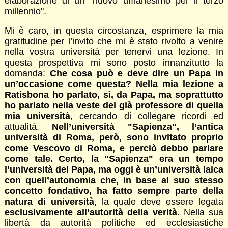
elaborazione di un "nuovo umanesimo per il terzo
millennio".
Mi è caro, in questa circostanza, esprimere la mia
gratitudine per l’invito che mi è stato rivolto a venire
nella vostra università per tenervi una lezione. In
questa prospettiva mi sono posto innanzitutto la
domanda:
Che cosa può e deve dire un Papa in
un’occasione come questa? Nella mia lezione a
Ratisbona ho parlato, sì, da Papa, ma soprattutto
ho parlato nella veste del già professore di quella
mia università
, cercando di collegare ricordi ed
attualità.
Nell’università "Sapienza", l’antica
università di Roma, però, sono invitato proprio
come Vescovo di Roma, e perciò debbo parlare
come tale. Certo, la "Sapienza" era un tempo
l’università del Papa, ma oggi è un’università laica
con quell’autonomia che, in base al suo stesso
concetto fondativo, ha fatto sempre parte della
natura di università
, la quale deve essere legata
esclusivamente all’autorità della verità
. Nella sua
libertà da autorità politiche ed ecclesiastiche