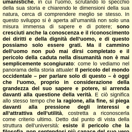
umanistiche
, in cui l’uomo, scrutando lo specchio
della sua storia e chiarendo le dimensioni della sua
natura, cerca di comprendere meglio se stesso. In
questo sviluppo si è aperta all’umanità non solo una
misura immensa di sapere e di potere;
sono
cresciuti anche la conoscenza e il riconoscimento
dei diritti e della dignità dell’uomo, e di questo
possiamo solo essere grati. Ma il cammino
dell’uomo non può mai dirsi completato e il
pericolo della caduta nella disumanità non è mai
semplicemente scongiurato
: come lo vediamo nel
panorama della storia attuale!
Il pericolo del mondo
occidentale – per parlare solo di questo – è oggi
che l’uomo, proprio in considerazione della
grandezza del suo sapere e potere, si arrenda
davanti alla questione della verità
. E ciò significa
allo stesso tempo che
la ragione, alla fine, si piega
davanti alla pressione degli interessi e
all’attrattiva dell’utilità
, costretta a riconoscerla
come criterio ultimo. Detto dal punto di vista della
struttura dell’università:
esiste il pericolo che la
filosofia, non sentendosi più capace del suo vero