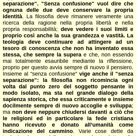
separazione". "Senza confusione" vuol dire che
ognuna delle due deve conservare la propria
identità
. La filosofia deve rimanere veramente una
ricerca della ragione nella propria libertà e nella
propria responsabilità;
deve vedere i suoi limiti e
proprio così anche la sua grandezza e vastità. La
teologia deve continuare ad attingere ad un
tesoro di conoscenza che non ha inventato essa
stessa, che sempre la supera
e che, non essendo
mai totalmente esauribile mediante la riflessione,
proprio per questo avvia sempre di nuovo il pensiero.
Insieme al "senza confusione"
vige anche il "senza
separazione": la filosofia non ricomincia ogni
volta dal punto zero del soggetto pensante in
modo isolato, ma sta nel grande dialogo della
sapienza storica, che essa criticamente e insieme
docilmente sempre di nuovo accoglie e sviluppa
;
ma
non deve neppure chiudersi davanti a ciò che
le religioni ed in particolare la fede cristiana
hanno ricevuto e donato all’umanità come
indicazione del cammino
. Varie cose dette da