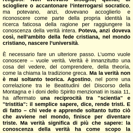
sciogliere o accantonare l’interrogarsi socratico
,
ma potevano, anzi, dovevano accoglierlo e
riconoscere come parte della propria identità la
ricerca faticosa della ragione per raggiungere la
conoscenza della verità intera.
Poteva, anzi doveva
così, nell’ambito della fede cristiana, nel mondo
cristiano, nascere l’università
.
È necessario fare un ulteriore passo. L’uomo vuole
conoscere – vuole verità. Verità è innanzitutto una
cosa del vedere, del comprendere, della theoría,
come la chiama la tradizione greca.
Ma la verità non
è mai soltanto teorica. Agostino
, nel porre una
correlazione tra le Beatitudini del Discorso della
Montagna e i doni dello Spirito menzionati in Isaia 11,
ha affermato
una reciprocità tra "scientia" e
"tristitia": il semplice sapere, dice, rende tristi. E
di fatto – chi vede e apprende soltanto tutto ciò
che avviene nel mondo, finisce per diventare
triste. Ma verità significa di più che sapere: la
conoscenza della verità ha come scopo la