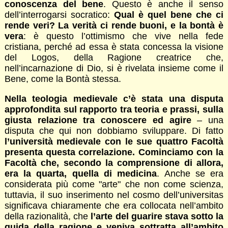
conoscenza del bene
. Questo è anche il senso
dell’interrogarsi socratico:
Qual è quel bene che ci
rende veri? La verità ci rende buoni, e la bontà è
vera
: è questo l’ottimismo che vive nella fede
cristiana, perché ad essa è stata concessa la visione
del Logos, della Ragione creatrice che,
nell’incarnazione di Dio, si è rivelata insieme come il
Bene, come la Bontà stessa.
Nella teologia medievale c’è stata una disputa
approfondita sul rapporto tra teoria e prassi, sulla
giusta relazione tra conoscere ed agire
– una
disputa che qui non dobbiamo sviluppare. Di fatto
l’università medievale con le sue quattro Facoltà
presenta questa correlazione. Cominciamo con la
Facoltà che, secondo la comprensione di allora,
era la quarta, quella di medicina
. Anche se era
considerata più come "arte" che non come scienza,
tuttavia, il suo inserimento nel cosmo dell’universitas
significava chiaramente che era collocata nell’ambito
della razionalità, che
l’arte del guarire stava sotto la
guida della ragione e veniva sottratta all’ambito