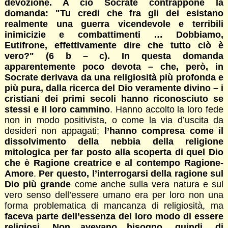
devozione. A ciò Socrate contrappone la
domanda: "Tu credi che fra gli dei esistano
realmente una guerra vicendevole e terribili
inimicizie e combattimenti … Dobbiamo,
Eutifrone, effettivamente dire che tutto ciò è
vero?" (6 b – c). In questa domanda
apparentemente poco devota – che, però, in
Socrate derivava da una religiosità più profonda e
più pura, dalla ricerca del Dio veramente divino – i
cristiani dei primi secoli hanno riconosciuto se
stessi e il loro cammino
. Hanno accolto la loro fede
non in modo positivista, o come la via d’uscita da
desideri non appagati;
l’hanno compresa come il
dissolvimento della nebbia della religione
mitologica per far posto alla scoperta di quel Dio
che è Ragione creatrice e al contempo Ragione-
Amore
.
Per questo, l’interrogarsi della ragione sul
Dio più grande
come anche sulla vera natura e sul
vero senso dell’essere umano era per loro non una
forma problematica di mancanza di religiosità, ma
faceva parte dell’essenza del loro modo di essere
religiosi
.
Non avevano bisogno, quindi, di