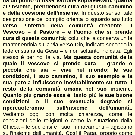
da un punto di osservazione sopraelevato, guarda
all’insieme, prendendosi cura del giusto cammino
e della coesione dell’insieme
. In questo senso, tale
designazione del compito orienta lo sguardo anzitutto
verso l’interno della comunità credente. Il
Vescovo – il Pastore – è l’uomo che si prende
cura di questa comunità
; colui che la conserva unita
mantenendola sulla via verso Dio, indicata secondo la
fede cristiana da Gesù – e non soltanto indicata: Egli
stesso è per noi la via.
Ma questa comunità della
quale il Vescovo si prende cura – grande o
piccola che sia – vive nel mondo; le sue
condizioni, il suo cammino, il suo esempio e la
sua parola influiscono inevitabilmente su tutto il
resto della comunità umana nel suo insieme
.
Quanto più grande essa è, tanto più le sue buone
condizioni o il suo eventuale degrado si
ripercuoteranno sull’insieme dell’umanità
.
Vediamo oggi con molta chiarezza, come le
condizioni delle religioni e come la situazione della
Chiesa – le sue crisi e i suoi rinnovamenti – agiscano
sull’insieme dell’umanità. Così il Papa, proprio come