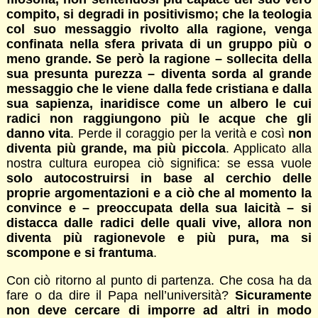
compito, si degradi in positivismo; che la teologia
col suo messaggio rivolto alla ragione, venga
confinata nella sfera privata di un gruppo più o
meno grande. Se però la ragione – sollecita della
sua presunta purezza – diventa sorda al grande
messaggio che le viene dalla fede cristiana e dalla
sua sapienza, inaridisce come un albero le cui
radici non raggiungono più le acque che gli
danno vita
. Perde il coraggio per la verità e così
non
diventa più grande, ma più piccola
. Applicato alla
nostra cultura europea ciò significa: se essa vuole
solo autocostruirsi in base al cerchio delle
proprie argomentazioni e a ciò che al momento la
convince e – preoccupata della sua laicità – si
distacca dalle radici delle quali vive, allora non
diventa più ragionevole e più pura, ma si
scompone e si frantuma
.
Con ciò ritorno al punto di partenza. Che cosa ha da
fare o da dire il Papa nell’università?
Sicuramente
non deve cercare di imporre ad altri in modo