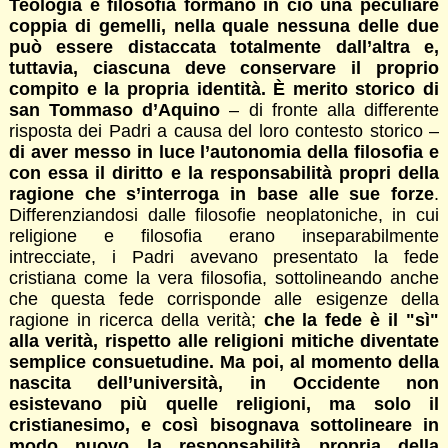
Teologia e filosofia formano in ciò una peculiare
coppia di gemelli, nella quale nessuna delle due
può essere distaccata totalmente dall’altra e,
tuttavia, ciascuna deve conservare il proprio
compito e la propria identità. È merito storico di
san Tommaso d’Aquino
– di fronte alla differente
risposta dei Padri a causa del loro contesto storico –
di aver messo in luce l’autonomia della filosofia e
con essa il diritto e la responsabilità propri della
ragione che s’interroga in base alle sue forze
.
Differenziandosi dalle filosofie neoplatoniche, in cui
religione e filosofia erano inseparabilmente
intrecciate, i Padri avevano presentato la fede
cristiana come la vera filosofia, sottolineando anche
che questa fede corrisponde alle esigenze della
ragione in ricerca della verità;
che la fede è il "sì"
alla verità, rispetto alle religioni mitiche diventate
semplice consuetudine. Ma poi, al momento della
nascita dell’università, in Occidente non
esistevano più quelle religioni, ma solo il
cristianesimo, e così bisognava sottolineare in
modo nuovo la responsabilità propria della