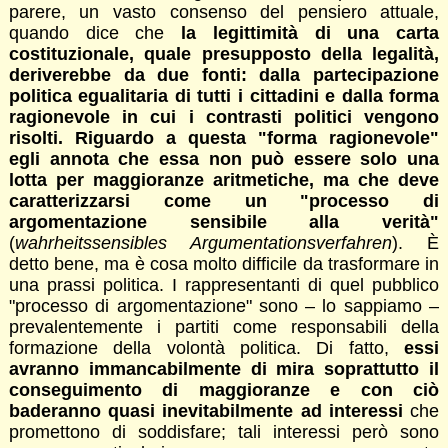
parere, un vasto consenso del pensiero attuale,
quando dice che
la legittimità di una carta
costituzionale, quale presupposto della legalità,
deriverebbe da due fonti: dalla partecipazione
politica egualitaria di tutti i cittadini e dalla forma
ragionevole in cui i contrasti politici vengono
risolti. Riguardo a questa "forma ragionevole"
egli annota che essa non può essere solo una
lotta per maggioranze aritmetiche, ma che deve
caratterizzarsi come un "processo di
argomentazione sensibile alla verità"
(
wahrheitssensibles Argumentationsverfahren
). È
detto bene, ma è cosa molto difficile da trasformare in
una prassi politica. I rappresentanti di quel pubblico
"processo di argomentazione" sono – lo sappiamo –
prevalentemente i partiti come responsabili della
formazione della volontà politica. Di fatto,
essi
avranno immancabilmente di mira soprattutto il
conseguimento di maggioranze e con ciò
baderanno quasi inevitabilmente ad interessi
che
promettono di soddisfare; tali interessi però sono