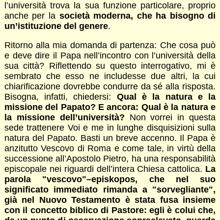
l’università trova la sua funzione particolare, proprio
anche per la
società moderna, che ha bisogno di
un’istituzione del genere
.
Ritorno alla mia domanda di partenza: Che cosa può
e deve dire il Papa nell’incontro con l’università della
sua città? Riflettendo su questo interrogativo, mi è
sembrato che esso ne includesse due altri, la cui
chiarificazione dovrebbe condurre da sé alla risposta.
Bisogna, infatti, chiedersi:
Qual è la natura e la
missione del Papato? E ancora: Qual è la natura e
la missione dell’università?
Non vorrei in questa
sede trattenere Voi e me in lunghe disquisizioni sulla
natura del Papato. Basti un breve accenno. Il Papa è
anzitutto Vescovo di Roma e come tale, in virtù della
successione all’Apostolo Pietro, ha una responsabilità
episcopale nei riguardi dell’intera Chiesa cattolica.
La
parola "vescovo"–episkopos, che nel suo
significato immediato rimanda a "sorvegliante",
già nel Nuovo Testamento è stata fusa insieme
con il concetto biblico di Pastore: egli è colui che,