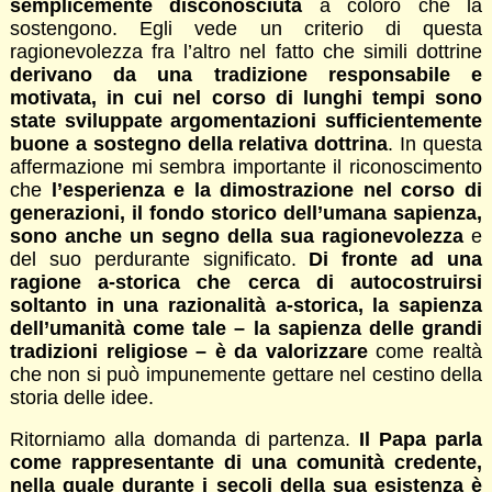
semplicemente disconosciuta
a coloro che la
sostengono. Egli vede un criterio di questa
ragionevolezza fra l’altro nel fatto che simili dottrine
derivano da una tradizione responsabile e
motivata, in cui nel corso di lunghi tempi sono
state sviluppate argomentazioni sufficientemente
buone a sostegno della relativa dottrina
. In questa
affermazione mi sembra importante il riconoscimento
che
l’esperienza e la dimostrazione nel corso di
generazioni, il fondo storico dell’umana sapienza,
sono anche un segno della sua ragionevolezza
e
del suo perdurante significato.
Di fronte ad una
ragione a-storica che cerca di autocostruirsi
soltanto in una razionalità a-storica, la sapienza
dell’umanità come tale – la sapienza delle grandi
tradizioni religiose – è da valorizzare
come realtà
che non si può impunemente gettare nel cestino della
storia delle idee.
Ritorniamo alla domanda di partenza.
Il Papa parla
come rappresentante di una comunità credente,
nella quale durante i secoli della sua esistenza è