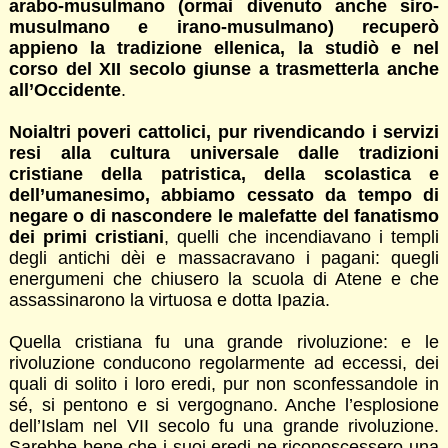
arabo-musulmano (ormai divenuto anche siro-
musulmano e irano-musulmano) recuperò
appieno la tradizione ellenica, la studiò e nel
corso del XII secolo giunse a trasmetterla anche
all’Occidente
.
Noialtri poveri cattolici, pur rivendicando i servizi
resi alla cultura universale dalle tradizioni
cristiane della patristica, della scolastica e
dell’umanesimo, abbiamo cessato da tempo di
negare o di nascondere le malefatte del fanatismo
dei primi cristiani
, quelli che incendiavano i templi
degli antichi dèi e massacravano i pagani: quegli
energumeni che chiusero la scuola di Atene e che
assassinarono la virtuosa e dotta Ipazia.
Quella cristiana fu una grande rivoluzione: e le
rivoluzione conducono regolarmente ad eccessi, dei
quali di solito i loro eredi, pur non sconfessandole in
sé, si pentono e si vergognano. Anche l’esplosione
dell’Islam nel VII secolo fu una grande rivoluzione.
Sarebbe bene che i suoi eredi ne riconoscessero una