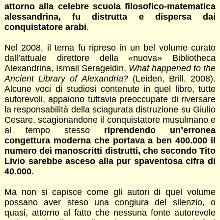
attorno alla celebre scuola filosofico-matematica
alessandrina, fu distrutta e dispersa dai
conquistatore arabi
.
Nel 2008, il tema fu ripreso in un bel volume curato
dall’attuale direttore della «nuova» Bibliotheca
Alexandrina, Ismail Serageldin,
What happened to the
Ancient Library of Alexandria?
(Leiden, Brill, 2008).
Alcune voci di studiosi contenute in quel libro, tutte
autorevoli, appaiono tuttavia preoccupate di riversare
la responsabilità della sciagurata distruzione su Giulio
Cesare, scagionandone il conquistatore musulmano e
al tempo stesso
riprendendo un’erronea
congettura moderna che portava a ben 400.000 il
numero dei manoscritti distrutti, che secondo Tito
Livio sarebbe asceso alla pur spaventosa cifra di
40.000
.
Ma non si capisce come gli autori di quel volume
possano aver steso una congiura del silenzio, o
quasi, attorno al fatto che nessuna fonte autorevole