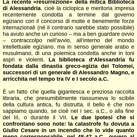
La recente «resurrezione» della mitica Biblioteca
di Alessandria
, cioè la ciclopica e meritoria impresa
recentemente condotta a termine dal governo
egiziano con il concorso di molte e benemerite forze
internazionali (né il contrario sarebbe stato possibile)
ha avuto anche un curioso – ma a ben guardare ovvio
– contraccolpo nell’avvio, all’interno del mondo
intellettuale egiziano, ma in senso generale arabo e
musulmano, di una polemica condotta anche in toni
aspri e violenti.
La biblioteca d’Alessandria fu
fondata dalla dinastia greco-egizia dei Tolomei,
successori di un generale di Alessandro Magno, e
arricchita nel tempo tra IV e I secolo a.C.
È un fatto che quella gigantesca e preziosa raccolta
libraria, che presumibilmente riassumeva lo scibile
della cultura antica, fu distrutta. Il bello è che non
sappiamo quando, se cioè nel I sec. a.C., o alla fine
del III, o durante il VII.
Le due ipotesi che si
confrontano sono note: la catastrofe fu dovuta a
Giulio Cesare in un incendio che lo vide quanto
meno corresponsabile, nel 48-47 a.C., ovvero al