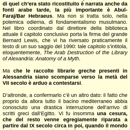
di quel ch’era stato ricostituito è narrata anche da
fonti arabe tarde, la più importante è Abul-
Faraj/Bar Hebraeus
. Ma non si tratta solo, nella
polemica odierna, di fondamentalismo musulmano.
Nel libro coordinato dal direttore della biblioteca
attuale il capitolo conclusivo porta la firma del grande
Bernard Lewis, che vi ha riversato praticamente il
testo di un suo saggio del 1990: tale capitolo s’intitola,
eloquentemente,
The Arab Destruction of the Library
of Alexandria: Anatomy of a Myth
.
Ma
che le raccolte librarie greche presenti in
Alessandria siano scomparse verso la metà del
VII secolo è arduo a contestarsi
.
D’altronde, a confermarlo c’è un altro dato: il fatto che
proprio da allora tutto il bacino mediterraneo abbia
conosciuto una drastica interruzione dell’arrivo di
scritti greci dall’Egitto. Vi fu insomma
una cesura,
che del resto venne egregiamente riparata a
partire dal IX secolo circa in poi, quando il mondo