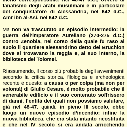
fanatismo degli arabi musulmani e in particolare
del conquistatore di Alessandria, nel 642 d.C.,
Amr ibn al-Asi, nel 642 d.C.
.
Ma
non va trascurato un episodio intermedio: la
guerra dell’imperatore Aureliano (270-275 d.C.)
contro Zenobia, nel corso della quale fu raso al
suolo il quartiere alessandrino detto del Bruchion
dove si trovavano la reggia e, al suo interno, la
biblioteca dei Tolomei
.
Riassumendo, il corso più probabile degli avvenimenti
secondo la critica storica, filologica e archeologica
recente è questo:
a causa o per colpa (ma non per
volontà) di Giulio Cesare, è molto probabile che il
venerabile edificio e il suo contenuto soffrissero
di danni, l’entità dei quali non possiamo valutare,
già nel 48-47
; quindi,
in pieno III secolo, ebbe
luogo un nuovo episodio d’incendio; infine la
nuova biblioteca, che era stata intanto ricostituita
e che nel IV secolo si era andata arricchendo