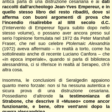
antica parla di una distruzione cesariana e ai
dati
raccolti dall’archeologo Jean-Yves Empereur, e in
quello stesso libro del resto ribaditi, dove si
afferma con buoni argomenti di prova che
l’incendio risalirebbe al II/III secolo d.C.
(l’intervento di Empereur figura subito dopo nello
stesso volume), o possano aver ancora preso sul
serio l’opinione formulata nel 1972 da Peter Marshall
Fraser, che nel suo celebre
Ptolemaic Alexandria
(1972) aveva affermato – in realtà a torto, come ha
sottolineato anche di recente Luciano Canfora – che
«in epoca imperiale», quando si parla di biblioteca
alessandrina, ci si riferisce in realtà al Serapeo, ch’è
altra cosa.
Insomma, le conclusioni di Seralgedin appaiono
quanto meno forzate: non si ha nessuna autentica e
sicura prova di una distruzione cesariana.
Possediamo d’altronde
la testimonianza di
Strabone, che descrive il «Museo» come ancor
funzionante, e bene, oltre vent’anni dopo la
guerra alessandrina
.