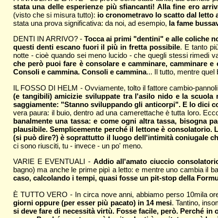
stata una delle esperienze più sfiancanti! Alla fine ero arr
(visto che si misura tutto):
io cronometravo lo scatto dal letto 
stata una prova significativa: da noi, ad esempio,
la fame bussav
DENTI IN ARRIVO? -
Tocca ai primi "dentini" e alle coliche n
questi denti escano fuori il più in fretta possibile
. E tanto pi
notte - cioè quando sei meno lucido - che quegli stessi rimedi v
che però puoi fare è consolare e camminare, camminare e con
Consoli e cammina. Consoli e cammina
... Il tutto, mentre qu
IL FOSSO DI HELM - Ovviamente, tolto il fattore cambio-pannolino,
(e tangibili) amicizie sviluppate tra l'asilo nido e la scuola
saggiamente: "Stanno sviluppando gli anticorpi". E lo dici co
vera paura: il buio, dentro ad una camerettache è tutta loro. Ecc
banalmente una tassa: e come ogni altra tassa, bisogna pagar
plausibile. Semplicemente perché il lettone è consolatorio. Lo
(si può dire?) è soprattutto il luogo dell'intimità coniugale
ci sono riusciti, tu - invece - un po' meno.
VARIE E EVENTUALI -
Addio all'amato ciuccio consolatorio
bagno) ma anche le prime pipì a letto: e mentre uno cambia il bam
caso, calcolando i tempi, quasi fosse un pit-stop della Formu
È TUTTO VERO - In circa nove anni, abbiamo perso 10mila ore
giorni oppure (per esser più pacato) in 14 mesi
. Tantino, inso
si deve fare di necessità virtù. Fosse facile, però. Perché in 