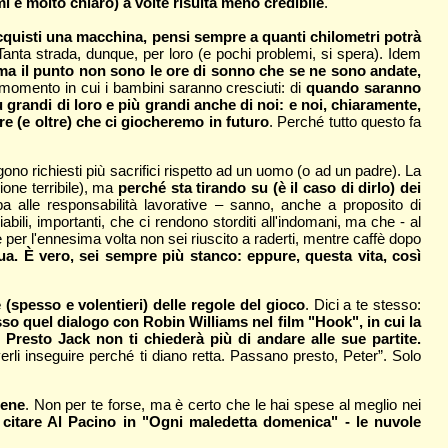
mi è molto chiaro) a volte risulta meno credibile
.
uisti una macchina, pensi sempre a quanti chilometri potrà
Tanta strada, dunque, per loro (e pochi problemi, si spera). Idem
, ma il punto non sono le ore di sonno che se ne sono andate,
à il momento in cui i bambini saranno cresciuti: di
quando saranno
grandi di loro e più grandi anche di noi: e noi, chiaramente,
re (e oltre) che ci giocheremo in futuro
. Perché tutto questo fa
 richiesti più sacrifici rispetto ad un uomo (o ad un padre). La
one terribile), ma
perché sta tirando su (è il caso di dirlo) dei
a alle responsabilità lavorative – sanno, anche a proposito di
i, importanti, che ci rendono storditi all'indomani, ma che - al
per l'ennesima volta non sei riuscito a raderti, mentre caffè dopo
gua. È vero, sei sempre più stanco: eppure, questa vita, così
spesso e volentieri) delle regole del gioco
. Dici a te stesso:
sso quel dialogo con Robin Williams nel film "Hook", in cui la
Presto Jack non ti chiederà più di andare alle sue partite.
erli inseguire perché ti diano retta. Passano presto, Peter”. Solo
bene
. Non per te forse, ma è certo che le hai spese al meglio nei
 citare Al Pacino in "Ogni maledetta domenica" - le nuvole