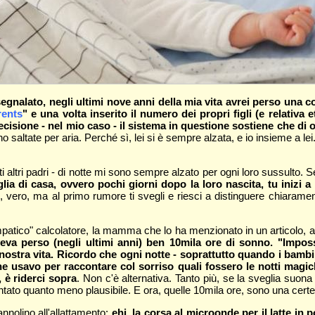
gnalato, negli ultimi nove anni della mia vita avrei perso una c
rents
" e una volta inserito il numero dei propri figli (e relativa
ecisione - nel mio caso - il sistema in questione sostiene che di o
o saltate per aria. Perché sì, lei si è sempre alzata, e io insieme a
tri padri - di notte mi sono sempre alzato per ogni loro sussulto. 
lia di casa, ovvero pochi giorni dopo la loro nascita, tu inizi 
gli, vero, ma al primo rumore ti svegli e riesci a distinguere chiarame
tico" calcolatore, la mamma che lo ha menzionato in un articolo, avev
a perso (negli ultimi anni) ben 10mila ore di sonno. "Imposs
la nostra vita. Ricordo che ogni notte - soprattutto quando i bam
he usavo per raccontare col sorriso quali fossero le notti magi
 è riderci sopra
. Non c'è alternativa. Tanto più, se la sveglia suon
ntato quanto meno plausibile. E ora, quelle 10mila ore, sono una cert
nolino all'allattamento:
ehi, la corsa al microonde per il latte in 