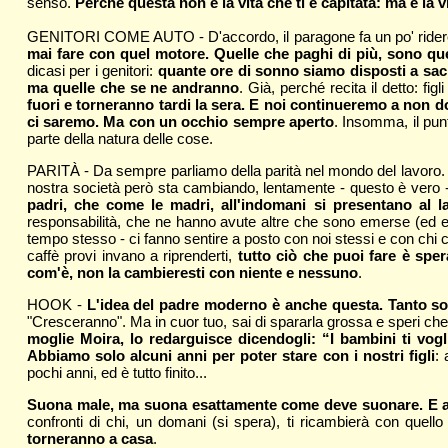
senso.
Perché questa non è la vita che ti è capitata: ma è la 
GENITORI COME AUTO - D'accordo, il paragone fa un po' ridere. 
mai fare con quel motore. Quelle che paghi di più, sono q
dicasi per i genitori:
quante ore di sonno siamo disposti a sacr
ma quelle che se ne andranno
. Già, perché recita il detto: fig
fuori e torneranno tardi la sera. E noi continueremo a non d
ci saremo. Ma con un occhio sempre aperto
. Insomma, il pun
parte della natura delle cose.
PARITÀ - Da sempre parliamo della parità nel mondo del lavoro. 
nostra società però sta cambiando, lentamente - questo è vero 
padri, che come le madri, all'indomani si presentano al la
responsabilità, che ne hanno avute altre che sono emerse (ed em
tempo stesso - ci fanno sentire a posto con noi stessi e con chi 
caffè provi invano a riprenderti,
tutto ciò che puoi fare è spe
com'è, non la cambieresti con niente e nessuno
.
HOOK -
L'idea del padre moderno è anche questa. Tanto son
"Cresceranno". Ma in cuor tuo, sai di spararla grossa e speri c
moglie Moira, lo redarguisce dicendogli: “I bambini ti vog
Abbiamo solo alcuni anni per poter stare con i nostri figli
: 
pochi anni, ed è tutto finito...
Suona male, ma suona esattamente come deve suonare. E alla
confronti di chi, un domani (si spera), ti ricambierà con quel
torneranno a casa
.