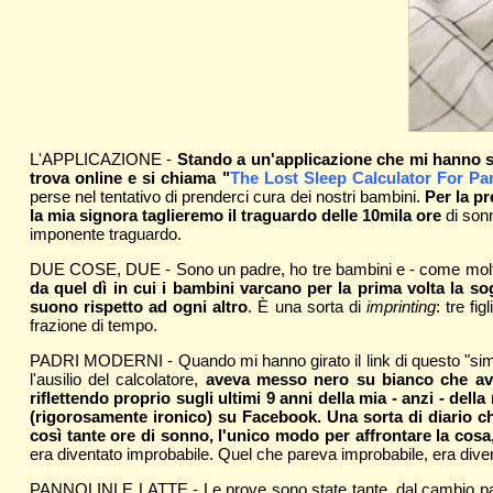
L'APPLICAZIONE -
Stando a un'applicazione che mi hanno se
trova online e si chiama "
The Lost Sleep Calculator For Pa
perse nel tentativo di prenderci cura dei nostri bambini.
Per la pr
la mia signora taglieremo il traguardo delle 10mila ore
di sonn
imponente traguardo.
DUE COSE, DUE - Sono un padre, ho tre bambini e - come molti al
da quel dì in cui i bambini varcano per la prima volta la sog
suono rispetto ad ogni altro
. È una sorta di
imprinting
: tre fi
frazione di tempo.
PADRI MODERNI - Quando mi hanno girato il link di questo "simpa
l'ausilio del calcolatore,
aveva messo nero su bianco che avev
riflettendo proprio sugli ultimi 9 anni della mia - anzi - del
(rigorosamente ironico) su Facebook. Una sorta di diario c
così tante ore di sonno, l'unico modo per affrontare la cosa,
era diventato improbabile. Quel che pareva improbabile, era dive
PANNOLINI E LATTE - Le prove sono state tante, dal cambio pan