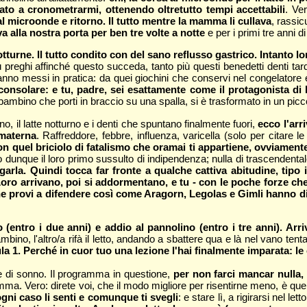
ivato a cronometrarmi, ottenendo oltretutto tempi accettabili
. Ve
al microonde e ritorno. Il tutto mentre la mamma li cullava
, rassic
a alla nostra porta per ben tre volte a notte
e per i primi tre anni di
otturne. Il tutto condito con del sano reflusso gastrico. Intanto l
ù preghi affinché questo succeda, tanto più questi benedetti denti tard
anno messi in pratica: da quei giochini che conservi nel congelatore
solare: e tu, padre, sei esattamente come il protagonista di Ka
el bambino che porti in braccio su una spalla, si è trasformato in un pi
 il latte notturno e i denti che spuntano finalmente fuori,
ecco l'arri
 materna
. Raffreddore, febbre, influenza, varicella (solo per citare 
n quel briciolo di fatalismo che oramai ti appartiene, ovviamente 
o dunque il loro primo sussulto di indipendenza; nulla di trascendent
la. Quindi tocca far fronte a qualche cattiva abitudine, tipo i
ro arrivano, poi si addormentano, e tu - con le poche forze che ti
 che provi a difendere così come Aragorn, Legolas e Gimli hanno di
 (entro i due anni) e addio al pannolino (entro i tre anni). Arr
bino, l'altro/a rifà il letto, andando a sbattere qua e là nel vano ten
la 1. Perché in cuor tuo una lezione l'hai finalmente imparata: l
 di sonno. Il programma in questione,
per non farci mancar nulla,
mma. Vero: direte voi, che il modo migliore per risentirne meno, è quell
ogni caso li senti e comunque ti svegli
: e stare lì, a rigirarsi nel 