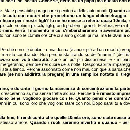
vita che ti sei scelto. Anche se, detto da un papà (ma questo non 
Ma è pensabile paragonare i genitori a delle automobili.
Quando acq
uelle auto con motori che promettono un lungo chilometraggio
. 
ificare per i nostri figli? Io ne ho messe a referto quasi 10mila
li piccoli problemi piccoli, figli grandi problemi grandi. E allora, verr
ormire. Verrà il momento in cui s'imbarcheranno in avventure più 
to non sono le 10mila ore che ci siamo giocati prima: ma
le 10mila o
Perché non c'è dubbio: a una donna (e ancor più ad una madre) vengono
- ma sta cambiando. Non perché sta tirando su dei "mammi" (definizi
voro con volti distrutti
: sono un po' più disconnessi e - in barb
ergeranno) sempre nel cuore della notte. Responsabilità impareggiabil
ci sta a fianco. Perché assonnato come non mai, con quella barba che 
rare (se non addirittura pregare) in una semplice nottata di tre
no, e durante il giorno la mancanza di concentrazione fa parte (
he cresceranno sì, ma senza fretta alcuna. Perché
ti è rimasto impre
liono bene, vogliono giocare con te. Quanto pensi che durerà? 
anni in cui sono loro che vogliono stare con noi. Dopo sarai tu a dov
 fine, ti rendi conto che quelle 10mila ore, sono state spese 
lo stesso amore.
Quando i ruoli saranno invertiti e quando - per