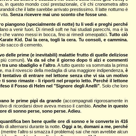
ro, in questo mondo così prestazionale, c'è chi cronometra altro
urandoli che il latte sarebbe arrivato prestissimo. Il latte notturno è
 vita.
Senza ricevere mai uno sconto che fosse uno
.
oro piangono (specialmente di notte) tu li vedi e preghi perché
ano a venir fuori. Di rimedi soft ne hai studiati parecchi, ma è la
 e che vanno messi in bocca, fino ai rimedi omeopatici.
Tutto ciò
rate Kid. Dai la cera, togli la cera. Tu consoli, e cammina.
ccolo sacco di cemento.
vo delle prime (e inevitabili) malattie frutto di quelle deliziose
le più comuni).
Va da sé che il giorno dopo ti alzi e commenti
tra uno sbadiglio e l'altro
. A tutto questo va sommata la prima
ale, ma il rovescio della medaglia di una maggiore indipendenza,
è
l tentativo di entrare nel lettone senza che vi sia un motivo
 sono rimaste - li riporti nel proprio letto. Perché il lettone
feso il Fosso di Helm nel "Signore degli Anelli"
. Solo che loro
ivano le prime pipì da grande
(accompagnati rigorosamente in
tativo di ricordarsi dove aveva messo il cambio.
Anche in questo
e ore di sonno perse, sono perse. Adieu
.
 quantifica ben bene quelle ore di sonno e le converte in 416
o di alternarsi durante la notte.
Oggi a te, domani a me, perché
letto (mentre l'altro si smazza il problema) sai che non avrebbe alcun