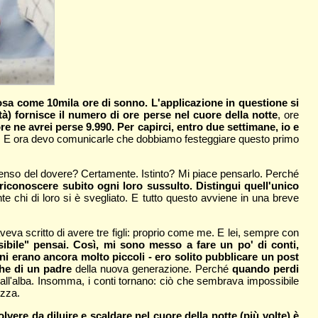
osa come 10mila ore di sonno. L'applicazione in questione si
 età) fornisce il numero di ore perse nel cuore della notte
, ore
re ne avrei perse 9.990. Per capirci, entro due settimane, io e
 lei. E ora devo comunicarle che dobbiamo festeggiare questo primo
Senso del dovere? Certamente. Istinto? Mi piace pensarlo. Perché
a riconoscere subito ogni loro sussulto. Distingui quell'unico
nte chi di loro si è svegliato. E tutto questo avviene in una breve
a scritto di avere tre figli: proprio come me. E lei, sempre con
ibile" pensai. Così, mi sono messo a fare un po' di conti,
bini erano ancora molto piccoli - ero solito pubblicare un post
che di un padre
della nuova generazione. Perché
quando perdi
a all'alba. Insomma, i conti tornano: ciò che sembrava impossibile
ezza.
polvere da diluire e scaldare nel cuore della notte (più volte) è