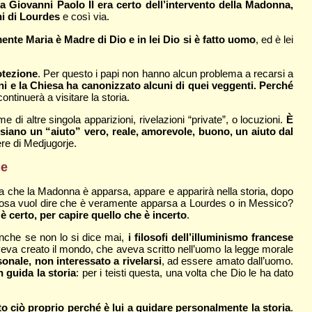
a Giovanni Paolo II era certo dell’intervento della Madonna,
ni di Lourdes
e così via.
ente Maria è Madre di Dio e in lei Dio si è fatto uomo
, ed è lei
otezione
. Per questo i papi non hanno alcun problema a recarsi a
ni e la Chiesa ha canonizzato alcuni di quei veggenti. Perché
 continuerà a visitare la storia.
e di altre singola apparizioni, rivelazioni “private”, o locuzioni.
È
 siano un “aiuto” vero, reale, amorevole, buono, un aiuto dal
ere di Medjugorje.
le
 che la Madonna è apparsa, appare e apparirà nella storia, dopo
 Cosa vuol dire che è veramente apparsa a Lourdes o in Messico?
è certo, per capire quello che è incerto
.
Anche se non lo si dice mai,
i filosofi dell’illuminismo francese
veva creato il mondo, che aveva scritto nell’uomo la legge morale
sonale, non interessato a rivelarsi
, ad essere amato dall’uomo.
 guida la storia
: per i teisti questa, una volta che Dio le ha dato
to ciò proprio perché è lui a guidare personalmente la storia
.