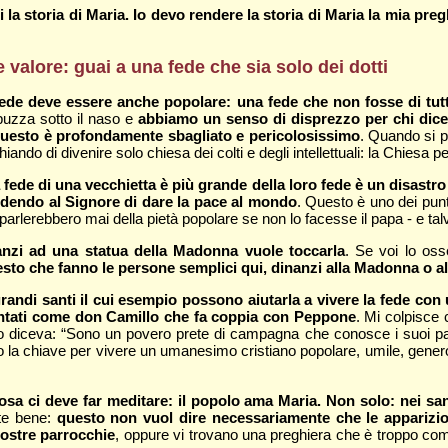
la storia di Maria. Io devo rendere la storia di Maria la mia preg
valore: guai a una fede che sia solo dei dotti
fede deve essere anche popolare: una fede che non fosse di tut
puzza sotto il naso e
abbiamo un senso di disprezzo per chi dice i
 Questo è profondamente sbagliato e pericolosissimo
. Quando si p
ando di divenire solo chiesa dei colti e degli intellettuali: la Chiesa
 fede di una vecchietta è più grande della loro fede è un disast
edendo al Signore di dare la pace al mondo
. Questo è uno dei punti
arlerebbero mai della pietà popolare se non lo facesse il papa - e ta
anzi ad una statua della Madonna vuole toccarla
. Se voi lo oss
esto che fanno le persone semplici qui, dinanzi alla Madonna o al
ndi santi il cui esempio possono aiutarla a vivere la fede con u
entati come don Camillo che fa coppia con Peppone
. Mi colpisce 
o diceva: “Sono un povero prete di campagna che conosce i suoi parr
no la chiave per vivere un umanesimo cristiano popolare, umile, genero
 ci deve far meditare: il popolo ama Maria. Non solo: nei santu
te bene:
questo non vuol dire necessariamente che le apparizio
nostre parrocchie
, oppure vi trovano una preghiera che è troppo comp