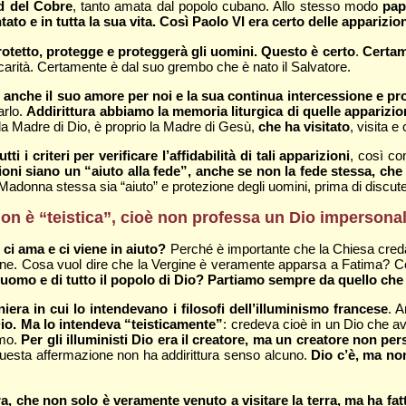
d del Cobre
, tanto amata dal popolo cubano. Allo stesso modo
pap
ato e in tutta la sua vita. Così Paolo VI era certo delle apparizio
tetto, protegge e proteggerà gli uomini. Questo è certo
.
Certam
carità. Certamente è dal suo grembo che è nato il Salvatore.
ti anche il suo amore per noi e la sua continua intercessione e pr
arlo.
Addirittura abbiamo la memoria liturgica di quelle apparizio
 la Madre di Dio, è proprio la Madre di Gesù,
che ha visitato
, visita e
i criteri per verificare l’affidabilità di tali apparizioni
, così com
oni siano un “aiuto alla fede”, anche se non la fede stessa, che
Madonna stessa sia “aiuto” e protezione degli uomini, prima di discut
 non è “teistica”, cioè non professa un Dio impersona
i ama e ci viene in aiuto?
Perché è importante che la Chiesa creda
 bene. Cosa vuol dire che la Vergine è veramente apparsa a Fatima?
i uomo e di tutto il popolo di Dio? Partiamo sempre da quello che 
iera in cui lo intendevano i filosofi dell’illuminismo francese
. 
Dio. Ma lo intendeva “teisticamente”
: credeva cioè in un Dio che a
omo.
Per gli illuministi Dio era il creatore, ma un creatore non per
questa affermazione non ha addirittura senso alcuno.
Dio c’è, ma non
ra, che non solo è veramente venuto a visitare la terra, ma ha fat