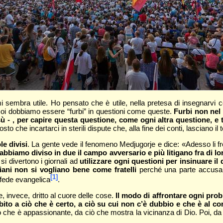
i sembra utile. Ho pensato che è utile, nella pretesa di insegnarvi
oi dobbiamo essere “furbi” in questioni come queste.
Furbi non nel 
esù - , per capire questa questione, come ogni altra questione, 
sto che incartarci in sterili dispute che, alla fine dei conti, lasciano i
e divisi
. La gente vede il fenomeno Medjugorje e dice: «Adesso li 
ì abbiamo diviso in due il campo avversario e più litigano fra di lo
 divertono i giornali ad
utilizzare ogni questioni per insinuare il
tiani non si vogliano bene come fratelli
perché una parte accusa l
[1]
 fede evangelica
.
 invece, dritto al cuore delle cose.
Il modo di affrontare ogni pro
ito a ciò che è certo, a ciò su cui non c’è dubbio e che è al c
ò che è appassionante, da ciò che mostra la vicinanza di Dio. Poi, da