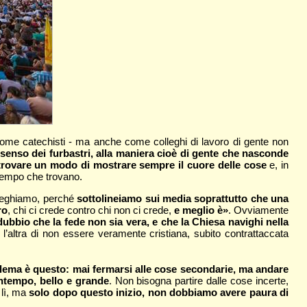
 come catechisti - ma anche come colleghi di lavoro di gente non
senso dei furbastri, alla maniera cioè di gente che nasconde
e trovare un modo di mostrare sempre il cuore delle cose
e, in
l tempo che trovano.
freghiamo, perché
sottolineiamo sui media soprattutto che una
ro
, chi ci crede contro chi non ci crede,
e meglio è»
. Ovviamente
 dubbio che la fede non sia vera, e che la Chiesa navighi nella
’altra di non essere veramente cristiana, subito contrattaccata
blema è questo: mai fermarsi alle cose secondarie, ma andare
ontempo, bello e grande
. Non bisogna partire dalle cose incerte,
 lì, ma
solo dopo questo inizio, non dobbiamo avere paura di