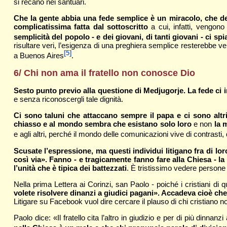
si recano nei santuari.
Che la gente abbia una fede semplice è un miracolo, che dev
complicatissima fatta dal sottoscritto
a cui, infatti, vengon
semplicità del popolo - e dei giovani, di tanti giovani - ci 
risultare veri, l’esigenza di una preghiera semplice resterebbe 
[5]
a Buenos Aires
.
6/ Chi non ama il fratello non conosce Dio
Sesto punto previo alla questione di Medjugorje. La fede ci in
e senza riconoscergli tale dignità.
Ci sono taluni che attaccano sempre il papa e ci sono altri,
chiasso e al mondo sembra che esistano solo loro
e non
la 
e agli altri, perché il mondo delle comunicazioni vive di contrasti,
Scusate l’espressione, ma questi individui litigano fra di lor
così via». Fanno - e tragicamente fanno fare alla Chiesa - l
l’unità che è tipica dei battezzati
. È tristissimo vedere persone 
Nella prima Lettera ai Corinzi, san Paolo - poiché i cristiani di q
volete risolvere dinanzi a giudici pagani». Accadeva cioè che i
Litigare su Facebook vuol dire cercare il plauso di chi cristiano n
Paolo dice: «Il fratello cita l’altro in giudizio e per di più dinna