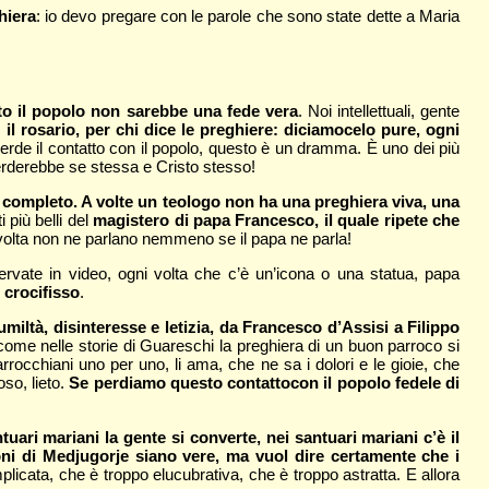
hiera
: io devo pregare con le parole che sono state dette a Maria
to il popolo non sarebbe una fede vera
. Noi intellettuali, gente
l rosario, per chi dice le preghiere: diciamocelo pure, ogni
erde il contatto con il popolo, questo è un dramma. È uno dei più
 perderebbe se stessa e Cristo stesso!
ro completo. A volte un teologo non ha una preghiera viva, una
 più belli del
magistero di papa Francesco, il quale ripete che
lvolta non ne parlano nemmeno se il papa ne parla!
ervate in video, ogni volta che c’è un’icona o una statua, papa
 crocifisso
.
miltà, disinteresse e letizia, da Francesco d’Assisi a Filippo
come nelle storie di Guareschi la preghiera di un buon parroco si
occhiani uno per uno, li ama, che ne sa i dolori e le gioie, che
so, lieto.
Se perdiamo questo contatto
con il popolo fedele di
ari mariani la gente si converte, nei santuari mariani c’è il
ni di Medjugorje siano vere, ma vuol dire certamente che i
licata, che è troppo elucubrativa, che è troppo astratta. E allora