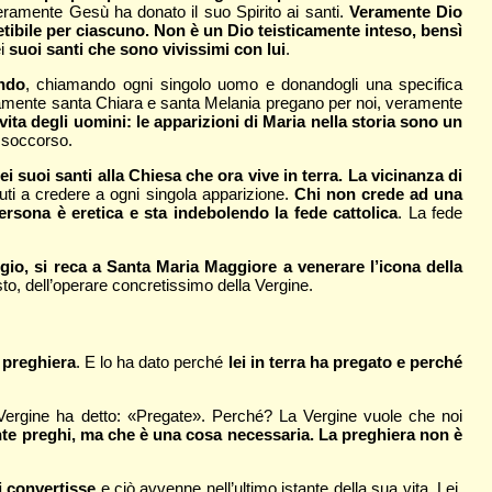
ramente Gesù ha donato il suo Spirito ai santi.
Veramente Dio
tibile per ciascuno. Non è un Dio teisticamente inteso, bensì
ei
suoi santi che sono vivissimi con lui
.
ondo
, chiamando ogni singolo uomo e donandogli una specifica
ramente santa Chiara e santa Melania pregano per noi, veramente
vita degli uomini: le apparizioni di Maria nella storia sono un
 soccorso.
 suoi santi alla Chiesa che ora vive in terra. La vicinanza di
uti a credere a ogni singola apparizione.
Chi non crede ad una
rsona è eretica e sta indebolendo la fede cattolica
. La fede
ggio, si reca a Santa Maria Maggiore a venerare l’icona della
, dell’operare concretissimo della Vergine.
 preghiera
. E lo ha dato perché
lei in terra ha pregato e perché
Vergine ha detto: «Pregate». Perché? La Vergine vuole che noi
te preghi, ma che è una cosa necessaria. La preghiera non è
i convertisse
e ciò avvenne nell’ultimo istante della sua vita. Lei,