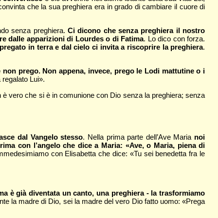
convinta che la sua preghiera era in grado di cambiare il cuore di
ondo senza preghiera.
Ci dicono che senza preghiera il nostro
re dalle apparizioni di Lourdes o di Fatima
. Lo dico con forza.
ato in terra e dal cielo ci invita a riscoprire la preghiera
.
e non prego. Non appena, invece, prego le Lodi mattutine o i
 regalato Lui».
n è vero che si è in comunione con Dio senza la preghiera; senza
nasce dal Vangelo stesso
. Nella prima parte dell’Ave Maria
noi
ma con l’angelo che dice a Maria: «Ave, o Maria, piena di
 immedesimiamo con Elisabetta che dice: «Tu sei benedetta fra le
 ma è già diventata un canto, una preghiera - la trasformiamo
ente la madre di Dio, sei la madre del vero Dio fatto uomo: «Prega