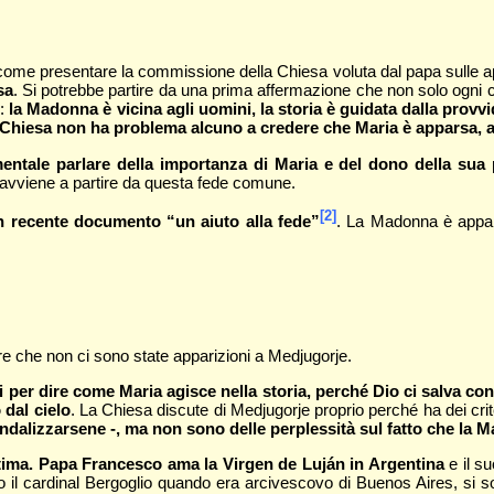
come presentare la commissione della Chiesa voluta dal papa sulle a
sa
. Si potrebbe partire da una prima affermazione che non solo ogni c
e:
la Madonna è vicina agli uomini, la storia è guidata dalla provv
 Chiesa non ha problema alcuno a credere che Maria è apparsa, ap
entale parlare della importanza di Maria e del dono della sua
 avviene a partire da questa fede comune.
[2]
n recente documento “un aiuto alla fede”
. La Madonna è appar
re che non ci sono state apparizioni a Medjugorje.
i per dire come Maria agisce nella storia, perché Dio ci salva co
dal cielo
. La Chiesa discute di Medjugorje proprio perché ha dei crit
lizzarsene -, ma non sono delle perplessità sul fatto che la Madon
atima. Papa Francesco ama la Virgen de Luján in Argentina
e il su
reso il cardinal Bergoglio quando era arcivescovo di Buenos Aires, si s