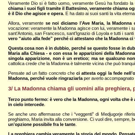
Veramente Dio si è fatto uomo, veramente Gesù ha fondato la C
chiama i suoi figli tramite il Battesimo, veramente chiama o
è il Dio che agisce e opera
. E ha dato ai suoi santi la vita eter
Allora, veramente
se noi diciamo l’Ave Maria, la Madonna 
vocazione: veramente la Madonna agisce con lui, veramente i sa
sant’Antonio, san Francesco, sant’Ignazio di Loyola e tutti i santi 
vero “aiuto alla fede” perché ci attestano che la Madonna c
Questa cosa non è in dubbio, perché se questo fosse in dubbio
Maria alla Chiesa - e con essa le apparizioni della Madonn
singola apparizione, non è un eretico; ma se qualcuno non 
cattolica crede che la Madonna è talmente vicina che può tranquil
Pensate ad un fatto concreto che
ci attesta oggi la fede nel
Madonna, perché vuole ringraziarla
per averlo accompagnato an
3/ La Madonna chiama gli uomini alla preghiera, p
Terzo punto fermo: è vero che la Madonna, ogni volta che è 
in cielo intercede
.
Se anche uno affermasse che i “veggenti” di Medjugorje rifer
preghiamo, Maria invita alla conversione. Ci vuol dire, sempre, b
un’opzione possibile fra le tante
.
La preghiera cambia veramente la storia del mondo. Pensate