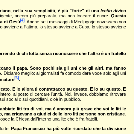
iano, nella sua semplicità, è più “forte” di una
lectio divina
igente, ancora più preparata, ma non toccare il cuore.
Questa
[4]
sa di Gesù
. Anche se i messaggi di Medjugorje dovessero non
sso avviene a Fatima, lo stesso avviene a Cuba, lo stesso avviene
rrendo di chi lotta senza riconoscere che l’altro è un fratello
ccano il papa. Sono pochi sia gli uni che gli altri, ma fanno
o
. Diciamo meglio: ai giornalisti fa comodo dare voce solo agli uni
[6]
fumature
.
ccato. E io allora ti contrattacco su questo. E io su questo. E
tero, al posto di cercare l’unità. Noi, invece, dobbiamo ritrovare
 social o sui quotidiani, cioè in pubblico.
bbiate liti tra di voi, ma è ancora più grave che voi le liti le
o, ma erigevano a giudici delle loro liti persone non cristiane
.
e la Chiesa dall’interno una lite che è fra fratelli.
 forte.
Papa Francesco ha più volte ricordato che la divisione