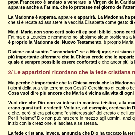
papa Francesco è andato a venerare la Virgen de la Carida
apparsa anche a Fatima, che lo protesse nel giorno dell’attent
La Madonna è apparsa, appare e apparirà. La Madonna ha pro
che si è recata ad assistere la vecchia Elisabetta come gesto di 
Ma di Maria non sono certi solo gli episodi biblici, sono cer
Fatima o a Lourdes e nemmeno noi abbiamo alcun problema a f
è proprio la Madonna del Nuovo Testamento
, è proprio Maria
Diviene così subito “secondario” se a Medjugorje ci siano tutti 
più importante affermare che la Chiesa crede che le apparizi
quale è sempre possibile essere confortati
e che ancor più la 
2/ Le apparizioni ricordano che la fede cristiana
Ma perché è importante che la Chiesa creda che la Madonna c
i giorni della sua vita terrena con Gesù? Cerchiamo di capirlo
Cosa vuol dire più ancora che Maria è vicina alla vita di ogn
Vuol dire che Dio non va inteso in maniera teistica, alla man
erano quasi tutti credenti: Voltaire, ad esempio, credeva in 
e che, però, si era poi come “disinteressato” del creato e dell’u
Per il “teismo” Dio non può nascere in mezzo agli uomini, anzi 
inizio con la creazione, è lasciata a se stessa.
La fede cristiana, invece, annuncia che Dio ha toccato la ter