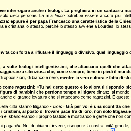
e interrogare anche i teologi. La preghiera in un santuario mar
o solo dieci persone. La mia
lectio
potrebbe essere ancora più intell
spiazza: eppure è per papa Francesco una caratteristica della Chie
vera e cristiana lo stesso, perché lo stesso avviene a Lourdes, lo ste
vita con forza a rifiutare il linguaggio divisivo, quel linguaggio o
 a volte teologi intelligentissimi, che attaccano quelli che atta
maggioranza silenziosa che, come sempre, tiene in piedi il mond
 di opposizioni, di bianco e nero,
mentre la vera cultura è fatta di s
o come ragazzini: «Tu hai detto questo e io allora ti rispondo pi
a figura di bambini che perdono tempo a litigare
dinanzi al mondo in
anche di grande levatura che si attaccano come ragazzini. E questo sui
uella città stanno litigando - dice:
«Già per voi è una sconfitta che a
 cristiani, al posto di trovare pace fra di loro, non solo litigavan
on è, sbandierando il proprio fastidio e mostrando a gente che non conosc
nzi ai pagani!». Noi dobbiamo, invece, riscoprire la nostra unità grande,
[7]