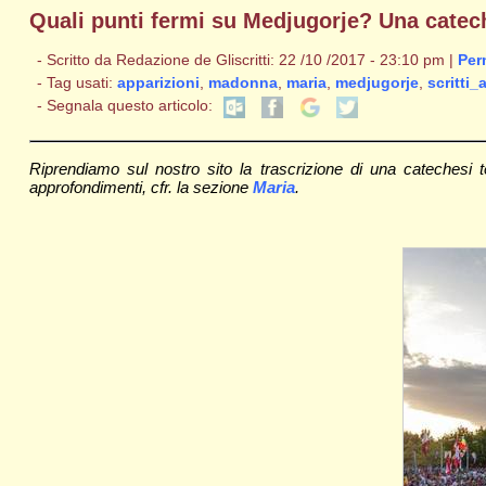
Quali punti fermi su Medjugorje? Una catec
- Scritto da Redazione de Gliscritti: 22 /10 /2017 - 23:10 pm |
Per
- Tag usati:
apparizioni
,
madonna
,
maria
,
medjugorje
,
scritti
- Segnala questo articolo:
Riprendiamo sul nostro sito la trascrizione di una catechesi 
approfondimenti, cfr. la sezione
Maria
.