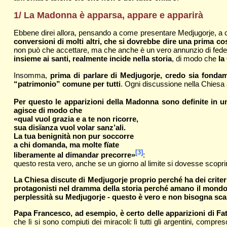
1/ La Madonna è apparsa, appare e apparirà
Ebbene direi allora, pensando a come presentare Medjugorje, a 
conversioni di molti altri, che si dovrebbe dire una prima co
non può che accettare, ma che anche è un vero annunzio di fed
insieme ai santi, realmente incide nella storia
, di modo che
la
Insomma,
prima di parlare di Medjugorje, credo sia fondam
“patrimonio” comune per tutti
. Ogni discussione nella Chiesa
Per questo le apparizioni della Madonna sono definite in u
agisce di modo che
«qual vuol grazia e a te non ricorre,
sua disïanza vuol volar sanz’ali.
La tua benignità non pur soccorre
a chi domanda, ma molte fïate
[3]
liberamente al dimandar precorre»
:
questo resta vero, anche se un giorno al limite si dovesse scopri
La Chiesa discute di Medjugorje proprio perché ha dei criter
protagonisti nel dramma della storia perché amano il mondo 
perplessità su Medjugorje - questo è vero e non bisogna scanda
Papa Francesco, ad esempio, è certo delle apparizioni di F
che lì si sono compiuti dei miracoli: lì tutti gli argentini, comp