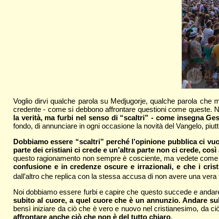
Voglio dirvi qualche parola su Medjugorje, qualche parola che m
credente - come si debbono affrontare questioni come queste. N
la verità, ma furbi nel senso di “scaltri” - come insegna G
fondo, di annunciare in ogni occasione la novità del Vangelo, piutto
Dobbiamo essere “scaltri” perché l’opinione pubblica ci vuol
parte dei cristiani ci crede e un’altra parte non ci crede, cos
questo ragionamento non sempre è cosciente, ma vedete come si
confusione e in credenze oscure e irrazionali, e che i cris
dall’altro che replica con la stessa accusa di non avere una vera
Noi dobbiamo essere furbi e capire che questo succede e andare,
subito al cuore, a quel cuore che è un annunzio. Andare sub
bensì iniziare da ciò che è vero e nuovo nel cristianesimo, da ci
affrontare anche ciò che non è del tutto chiaro
.