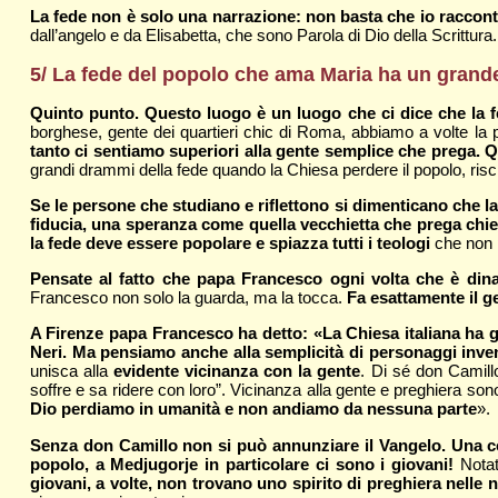
La fede non è solo una narrazione: non basta che io racconti 
dall’angelo e da Elisabetta, che sono Parola di Dio della Scrittura.
5/ La fede del popolo che ama Maria ha un grande 
Quinto punto. Questo luogo è un luogo che ci dice che la 
borghese, gente dei quartieri chic di Roma, abbiamo a volte la 
tanto ci sentiamo superiori alla gente semplice che prega.
grandi drammi della fede quando la Chiesa perdere il popolo, rischi
Se le persone che studiano e riflettono si dimenticano che la
fiducia, una speranza come quella vecchietta che prega chi
la fede deve essere popolare e spiazza tutti i teologi
che non p
Pensate al fatto che papa Francesco ogni volta che è din
Francesco non solo la guarda, ma la tocca.
Fa esattamente il g
A Firenze papa Francesco ha detto: «La Chiesa italiana ha gra
Neri. Ma pensiamo anche alla semplicità di personaggi inv
unisca alla
evidente vicinanza con la gente
. Di sé don Camill
soffre e sa ridere con loro”. Vicinanza alla gente e preghiera so
Dio perdiamo in umanità e non andiamo da nessuna parte
».
Senza don Camillo non si può annunziare il Vangelo. Una cosa
popolo, a Medjugorje in particolare ci sono i giovani!
Nota
giovani, a volte, non trovano uno spirito di preghiera nelle 