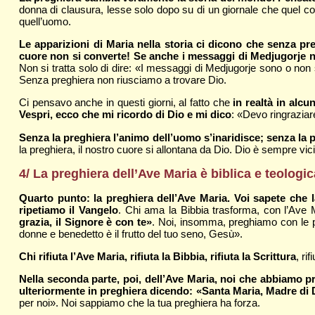
donna di clausura, lesse solo dopo su di un giornale che quel con
quell’uomo.
Le apparizioni di Maria nella storia ci dicono che senza p
cuore non si converte! Se anche i messaggi di Medjugorje non
Non si tratta solo di dire: «I messaggi di Medjugorje sono o non 
Senza preghiera non riusciamo a trovare Dio.
Ci pensavo anche in questi giorni, al fatto che
in realtà in alc
Vespri, ecco che mi ricordo di Dio e mi dico
: «Devo ringraziar
Senza la preghiera l’animo dell’uomo s’inaridisce; senza la
la preghiera, il nostro cuore si allontana da Dio. Dio è sempre vi
4/ La preghiera dell’Ave Maria è biblica e teolog
Quarto punto: la preghiera dell’Ave Maria. Voi sapete che 
ripetiamo il Vangelo
. Chi ama la Bibbia trasforma, con l’Ave M
grazia, il Signore è con te»
. Noi, insomma, preghiamo con le pa
donne e benedetto è il frutto del tuo seno, Gesù».
Chi rifiuta l’Ave Maria, rifiuta la Bibbia, rifiuta la Scrittura
, ri
Nella seconda parte, poi, dell’Ave Maria, noi che abbiamo pr
ulteriormente in preghiera dicendo: «Santa Maria, Madre di 
per noi». Noi sappiamo che la tua preghiera ha forza.