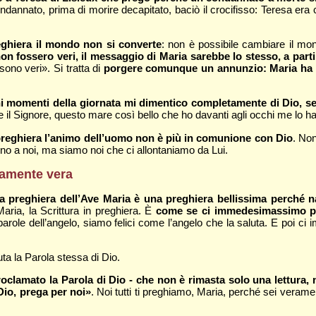
dannato, prima di morire decapitato, baciò il crocifisso: Teresa era 
reghiera il mondo non si converte
: non è possibile cambiare il m
 fossero veri, il messaggio di Maria sarebbe lo stesso, a parti
sono veri». Si tratta di
porgere comunque un annunzio: Maria ha preg
uni momenti della giornata mi dimentico completamente di Dio, s
e il Signore, questo mare così bello che ho davanti agli occhi me lo ha
 preghiera l’animo dell’uomo non è più in comunione con Dio
. No
cino a noi, ma siamo noi che ci allontaniamo da Lui.
icamente vera
la preghiera dell’Ave Maria è una preghiera bellissima perché 
aria, la Scrittura in preghiera. È
come se ci immedesimassimo pri
role dell’angelo, siamo felici come l’angelo che la saluta. E poi ci
fiuta la Parola stessa di Dio.
oclamato la Parola di Dio - che non è rimasta solo una lettura,
Dio, prega per noi»
. Noi tutti ti preghiamo, Maria, perché sei veram