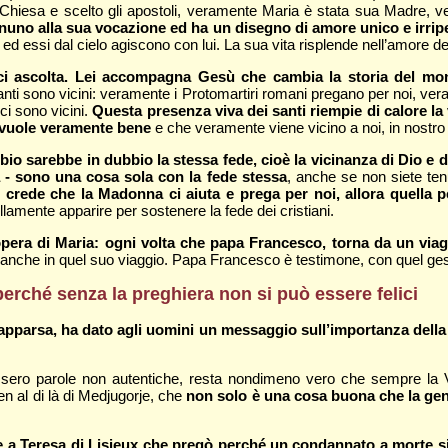
hiesa e scelto gli apostoli, veramente Maria è stata sua Madre, ve
gnuno alla sua vocazione ed ha un disegno di amore unico e irripe
na ed essi dal cielo agiscono con lui. La sua vita risplende nell’amore d
ci ascolta. Lei accompagna Gesù che cambia la storia del m
nti sono vicini: veramente i Protomartiri romani pregano per noi, ve
ci sono vicini.
Questa presenza viva dei santi riempie di calore la 
i vuole veramente bene
e che veramente viene vicino a noi, in nostro
 sarebbe in dubbio la stessa fede, cioè la vicinanza di Dio e dei
a - sono una cosa sola con la fede stessa
, anche se non siete ten
crede che la Madonna ci aiuta e prega per noi, allora quella pe
lamente apparire per sostenere la fede dei cristiani.
l’opera di Maria: ogni volta che papa Francesco, torna da un via
che in quel suo viaggio. Papa Francesco è testimone, con quel gesto
erché senza la preghiera non si può essere felici
apparsa, ha dato agli uomini un messaggio sull’importanza della
issero parole non autentiche, resta nondimeno vero che sempre la 
en al di là di Medjugorje, che
non solo è una cosa buona che la gen
 a Teresa di Lisieux che pregò perché un condannato a morte s