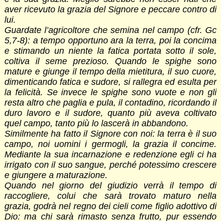
aver ricevuto la grazia del Signore e peccare contro di
lui.
Guardate l’agricoltore che semina nel campo (cfr. Gc
5,7-8): a tempo opportuno ara la terra, poi la concima
e stimando un niente la fatica portata sotto il sole,
coltiva il seme prezioso. Quando le spighe sono
mature e giunge il tempo della mietitura, il suo cuore,
dimenticando fatica e sudore, si rallegra ed esulta per
la felicità. Se invece le spighe sono vuote e non gli
resta altro che paglia e pula, il contadino, ricordando il
duro lavoro e il sudore, quanto più aveva coltivato
quel campo, tanto più lo lascerà in abbandono.
Similmente ha fatto il Signore con noi: la terra è il suo
campo, noi uomini i germogli, la grazia il concime.
Mediante la sua incarnazione e redenzione egli ci ha
irrigato con il suo sangue, perché potessimo crescere
e giungere a maturazione.
Quando nel giorno del giudizio verrà il tempo di
raccogliere, colui che sarà trovato maturo nella
grazia, godrà nel regno dei cieli come figlio adottivo di
Dio: ma chi sarà rimasto senza frutto, pur essendo