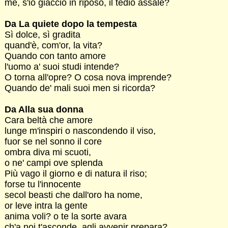
me, s'io giaccio in riposo, il tedio assale?
Da La quiete dopo la tempesta
Sì dolce, sì gradita
quand'è, com'or, la vita?
Quando con tanto amore
l'uomo a' suoi studi intende?
O torna all'opre? O cosa nova imprende?
Quando de' mali suoi men si ricorda?
Da Alla sua donna
Cara beltà che amore
lunge m'inspiri o nascondendo il viso,
fuor se nel sonno il core
ombra diva mi scuoti,
o ne' campi ove splenda
Più vago il giorno e di natura il riso;
forse tu l'innocente
secol beasti che dall'oro ha nome,
or leve intra la gente
anima voli? o te la sorte avara
ch'a noi t'asconde, agli avvenir prepara?