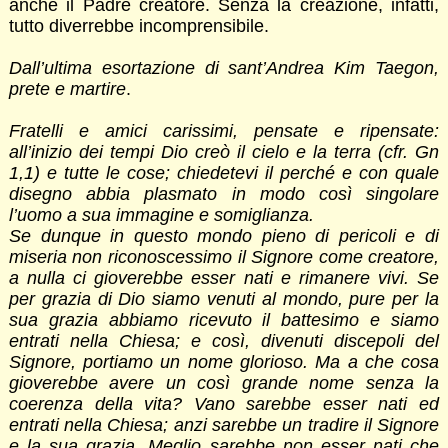
anche il Padre creatore. Senza la creazione, infatti,
tutto diverrebbe incomprensibile.
Dall’ultima esortazione di sant’Andrea Kim Taegon,
prete e martire
.
Fratelli e amici carissimi, pensate e ripensate:
all’inizio dei tempi Dio creò il cielo e la terra (cfr. Gn
1,1) e tutte le cose; chiedetevi il perché e con quale
disegno abbia plasmato in modo così singolare
l’uomo a sua immagine e somiglianza.
Se dunque in questo mondo pieno di pericoli e di
miseria non riconoscessimo il Signore come creatore,
a nulla ci gioverebbe esser nati e rimanere vivi. Se
per grazia di Dio siamo venuti al mondo, pure per la
sua grazia abbiamo ricevuto il battesimo e siamo
entrati nella Chiesa; e così, divenuti discepoli del
Signore, portiamo un nome glorioso. Ma a che cosa
gioverebbe avere un così grande nome senza la
coerenza della vita? Vano sarebbe esser nati ed
entrati nella Chiesa; anzi sarebbe un tradire il Signore
e la sua grazia. Meglio sarebbe non esser nati che