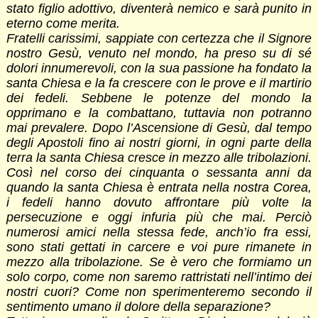
stato figlio adottivo, diventerà nemico e sarà punito in
eterno come merita.
Fratelli carissimi, sappiate con certezza che il Signore
nostro Gesù, venuto nel mondo, ha preso su di sé
dolori innumerevoli, con la sua passione ha fondato la
santa Chiesa e la fa crescere con le prove e il martirio
dei fedeli. Sebbene le potenze del mondo la
opprimano e la combattano, tuttavia non potranno
mai prevalere. Dopo l’Ascensione di Gesù, dal tempo
degli Apostoli fino ai nostri giorni, in ogni parte della
terra la santa Chiesa cresce in mezzo alle tribolazioni.
Così nel corso dei cinquanta o sessanta anni da
quando la santa Chiesa è entrata nella nostra Corea,
i fedeli hanno dovuto affrontare più volte la
persecuzione e oggi infuria più che mai. Perciò
numerosi amici nella stessa fede, anch’io fra essi,
sono stati gettati in carcere e voi pure rimanete in
mezzo alla tribolazione. Se è vero che formiamo un
solo corpo, come non saremo rattristati nell’intimo dei
nostri cuori? Come non sperimenteremo secondo il
sentimento umano il dolore della separazione?