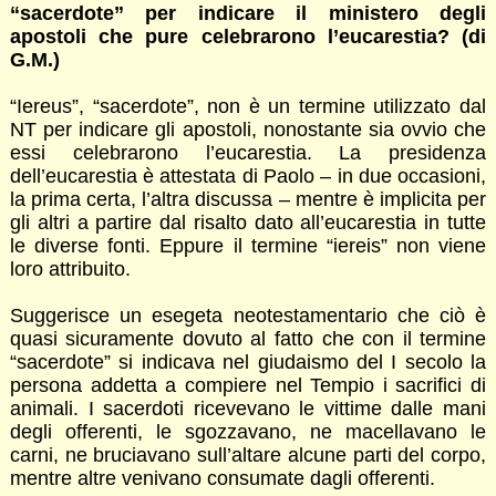
“sacerdote” per indicare il ministero degli
apostoli che pure celebrarono l’eucarestia? (di
G.M.)
“Iereus”, “sacerdote”, non è un termine utilizzato dal
NT per indicare gli apostoli, nonostante sia ovvio che
essi celebrarono l’eucarestia. La presidenza
dell’eucarestia è attestata di Paolo – in due occasioni,
la prima certa, l’altra discussa – mentre è implicita per
gli altri a partire dal risalto dato all’eucarestia in tutte
le diverse fonti. Eppure il termine “iereis” non viene
loro attribuito.
Suggerisce un esegeta neotestamentario che ciò è
quasi sicuramente dovuto al fatto che con il termine
“sacerdote” si indicava nel giudaismo del I secolo la
persona addetta a compiere nel Tempio i sacrifici di
animali. I sacerdoti ricevevano le vittime dalle mani
degli offerenti, le sgozzavano, ne macellavano le
carni, ne bruciavano sull’altare alcune parti del corpo,
mentre altre venivano consumate dagli offerenti.