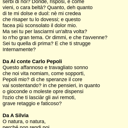
serbi di noi? Donde, risposi, e come
vieni, o cara beltà? Quanto, deh quanto
di te mi dolse e duol: nè mi credea
che risaper tu lo dovessi; e questo
facea più sconsolato il dolor mio.
Ma sei tu per lasciarmi un'altra volta?
Io n'ho gran tema. Or dimmi, e che t'avvenne?
Sei tu quella di prima? E che ti strugge
Internamente?
Da Al conte Carlo Pepoli
Questo affannoso e travagliato sonno
che noi vita nomiam, come sopporti,
Pepoli mio? di che speranze il core
vai sostentando? in che pensieri, in quanto
o gioconde o moleste opre dispensi
l'ozio che ti lasciàr gli avi remoti,
grave retaggio e faticoso?
Da A Silvia
O natura, o natura,
perché non rendi poi