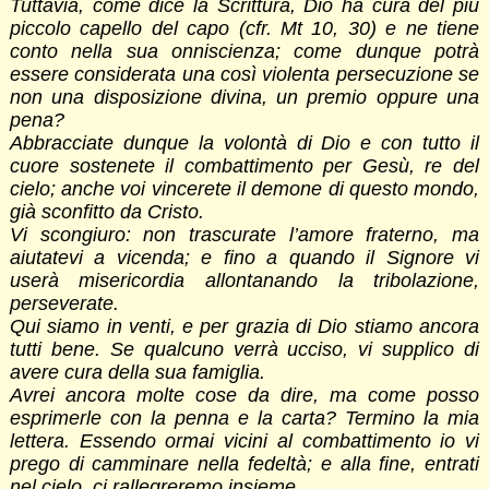
Tuttavia, come dice la Scrittura, Dio ha cura del più
piccolo capello del capo (cfr. Mt 10, 30) e ne tiene
conto nella sua onniscienza; come dunque potrà
essere considerata una così violenta persecuzione se
non una disposizione divina, un premio oppure una
pena?
Abbracciate dunque la volontà di Dio e con tutto il
cuore sostenete il combattimento per Gesù, re del
cielo; anche voi vincerete il demone di questo mondo,
già sconfitto da Cristo.
Vi scongiuro: non trascurate l’amore fraterno, ma
aiutatevi a vicenda; e fino a quando il Signore vi
userà misericordia allontanando la tribolazione,
perseverate.
Qui siamo in venti, e per grazia di Dio stiamo ancora
tutti bene. Se qualcuno verrà ucciso, vi supplico di
avere cura della sua famiglia.
Avrei ancora molte cose da dire, ma come posso
esprimerle con la penna e la carta? Termino la mia
lettera. Essendo ormai vicini al combattimento io vi
prego di camminare nella fedeltà; e alla fine, entrati
nel cielo, ci rallegreremo insieme.