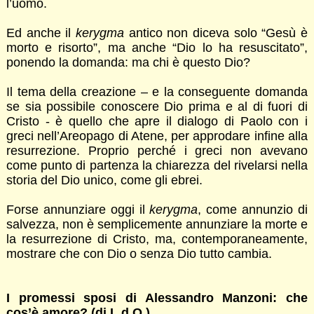
l’uomo.
Ed anche il
kerygma
antico non diceva solo “Gesù è
morto e risorto”, ma anche “Dio lo ha resuscitato”,
ponendo la domanda: ma chi è questo Dio?
Il tema della creazione – e la conseguente domanda
se sia possibile conoscere Dio prima e al di fuori di
Cristo - è quello che apre il dialogo di Paolo con i
greci nell’Areopago di Atene, per approdare infine alla
resurrezione. Proprio perché i greci non avevano
come punto di partenza la chiarezza del rivelarsi nella
storia del Dio unico, come gli ebrei.
Forse annunziare oggi il
kerygma
, come annunzio di
salvezza, non è semplicemente annunziare la morte e
la resurrezione di Cristo, ma, contemporaneamente,
mostrare che con Dio o senza Dio tutto cambia.
I promessi sposi di Alessandro Manzoni: che
cos’è amore? (di L.d.Q.)