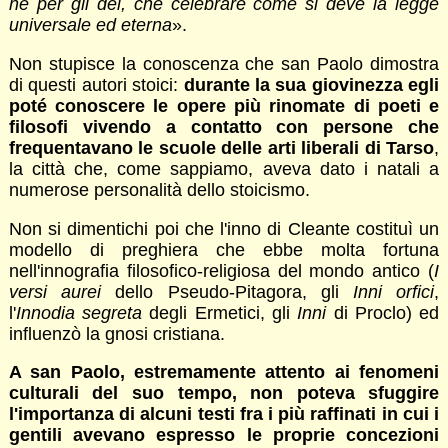
né per gli dei, che celebrare come si deve la legge
universale ed eterna
».
Non stupisce la conoscenza che san Paolo dimostra
di questi autori stoici:
durante la sua giovinezza egli
poté conoscere le opere più rinomate di poeti e
filosofi vivendo a contatto con persone che
frequentavano le scuole delle arti liberali di Tarso
,
la città che, come sappiamo, aveva dato i natali a
numerose personalità dello stoicismo.
Non si dimentichi poi che l'inno di Cleante costituì un
modello di preghiera che ebbe molta fortuna
nell'innografia filosofico-religiosa del mondo antico (
I
versi aurei
dello Pseudo-Pitagora, gli
Inni orfici
,
l'
Innodia segreta
degli Ermetici, gli
Inni
di Proclo) ed
influenzò la gnosi cristiana.
A san Paolo, estremamente attento ai fenomeni
culturali del suo tempo, non poteva sfuggire
l'importanza di alcuni testi fra i più raffinati in cui i
gentili avevano espresso le proprie concezioni