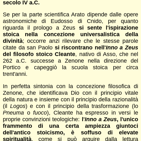
secolo IV a.C.
Se per la parte scientifica Arato dipende dalle opere
astronomiche di Eudosso di Cnido, per quanto
riguarda il prologo a Zeus
si sente l'ispirazione
stoica nella concezione universalistica della
divinità
; occorre anzi rilevare che le stesse parole
citate da san Paolo
si riscontrano nell'
Inno a Zeus
del filosofo stoico Cleante
, nativo di Asso, che nel
262 a.C. successe a Zenone nella direzione del
Portico e capeggiò la scuola stoica per circa
trent'anni.
In perfetta sintonia con la concezione filosofica di
Zenone, che identificava Dio con il principio vitale
della natura e insieme con il principio della razionalità
(il
Logos
) e con il principio della trasformazione (lo
Pneuma
o
fuoco
), Cleante ha espresso in versi le
proprie convinzioni teologiche:
l'
Inno a Zeus
, l'unico
frammento di una certa ampiezza giuntoci
dell'antico stoicismo, è soffuso di elevate
spiritualità
, come si può arguire dalla lettura