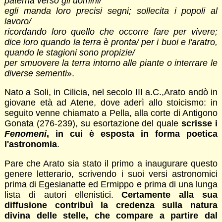
paterna verso gli uomini/
egli manda loro precisi segni; sollecita i popoli al
lavoro/
ricordando loro quello che occorre fare per vivere;
dice loro quando la terra è pronta/ per i buoi e l'aratro,
quando le stagioni sono propizie/
per smuovere la terra intorno alle piante o interrare le
diverse sementi
».
Nato a Soli, in Cilicia, nel secolo III a.C.,Arato andò in
giovane età ad Atene, dove aderì allo stoicismo: in
seguito venne chiamato a Pella, alla corte di Antigono
Gonata (276-239), su esortazione del quale
scrisse i
Fenomeni
, in cui è esposta in forma poetica
l'astronomia
.
Pare che Arato sia stato il primo a inaugurare questo
genere letterario, scrivendo i suoi versi astronomici
prima di Egesianatte ed Ermippo e prima di una lunga
lista di autori ellenistici.
Certamente alla sua
diffusione contribuì la credenza sulla natura
divina delle stelle, che compare a partire dal