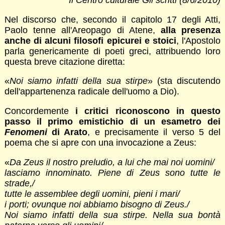
Il Centro culturale Gli scritti (8/6/2010)
Nel discorso che, secondo il capitolo 17 degli Atti,
Paolo tenne all'Areopago di Atene,
alla presenza
anche di alcuni filosofi epicurei e stoici
, l'Apostolo
parla genericamente di poeti greci, attribuendo loro
questa breve citazione diretta:
«
Noi siamo infatti della sua stirpe
» (sta discutendo
dell'appartenenza radicale dell'uomo a Dio).
Concordemente
i critici riconoscono in questo
passo il primo emistichio di un esametro dei
Fenomeni
di Arato
, e precisamente il verso 5 del
poema che si apre con una invocazione a Zeus:
«
Da Zeus il nostro preludio, a lui che mai noi uomini/
lasciamo innominato. Piene di Zeus sono tutte le
strade,/
tutte le assemblee degli uomini, pieni i mari/
i porti; ovunque noi abbiamo bisogno di Zeus./
Noi siamo infatti della sua stirpe. Nella sua bontà