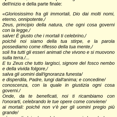
dell'inizio e della parte finale:
«
Gloriosissimo fra gli immortali, Dio dai molti nomi,
eterno, onnipotente,/
Zeus, principio della natura, che ogni cosa governi
con la legge,/
salve! È giusto che i mortali ti celebrino,/
poiché noi siamo della tua stirpe, e la parola
possediamo come riflesso della tua mente,/
soli fra tutti gli esseri animati che vivono e si muovono
sulla terra./...
E tu Zeus che tutto largisci, signore del fosco nembo
e della vivida folgore,/
salva gli uomini dall'ignoranza funesta/
e disperdila, Padre, lungi dall'anima; e concedine/
conoscenza, con la quale in giustizia ogni cosa
governi./
Onde, da te beneficati, noi ti ricambiamo con
l'onorarti, celebrando le tue opere come conviene/
ai mortali: poiché non v’è per gli uomini pregio più
grande/